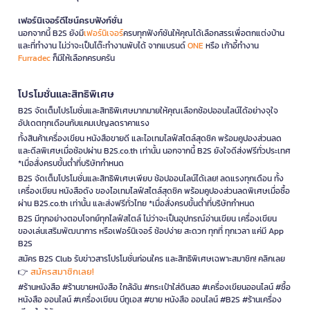
เฟอร์นิเจอร์ดีไซน์ครบฟังก์ชั่น
นอกจากนี้ B2S ยังมี
เฟอร์นิเจอร์
ครบทุกฟังก์ชันให้คุณได้เลือกสรรเพื่อตกแต่งบ้าน
และที่ทำงาน ไม่ว่าจะเป็นโต๊ะทำงานพับได้ จากแบรนด์
ONE
หรือ เก้าอี้ทำงาน
Furradec
ก็มีให้เลือกครบครัน
โปรโมชั่นและสิทธิพิเศษ
B2S จัดเต็มโปรโมชั่นและสิทธิพิเศษมากมายให้คุณเลือกช้อปออนไลน์ได้อย่างจุใจ
อัปเดตทุกเดือนกับแคมเปญลดราคาแรง
ทั้งสินค้าเครื่องเขียน หนังสือขายดี และไอเทมไลฟ์สไตล์สุดชิค พร้อมคูปองส่วนลด
และดีลพิเศษเมื่อช้อปผ่าน B2S.co.th เท่านั้น นอกจากนี้ B2S ยังใจดีส่งฟรีทั่วประเทศ
*เมื่อสั่งครบขั้นต่ำที่บริษัทกำหนด
B2S จัดเต็มโปรโมชั่นและสิทธิพิเศษเพียบ ช้อปออนไลน์ได้เลย! ลดแรงทุกเดือน ทั้ง
เครื่องเขียน หนังสือดัง ของไอเทมไลฟ์สไตล์สุดชิค พร้อมคูปองส่วนลดพิเศษเมื่อซื้อ
ผ่าน B2S.co.th เท่านั้น และส่งฟรีทั่วไทย *เมื่อสั่งครบขั้นต่ำที่บริษัทกำหนด
B2S มีทุกอย่างตอบโจทย์ทุกไลฟ์สไตล์ ไม่ว่าจะเป็นอุปกรณ์อ่านเขียน เครื่องเขียน
ของเล่นเสริมพัฒนาการ หรือเฟอร์นิเจอร์ ช้อปง่าย สะดวก ทุกที่ ทุกเวลา แค่มี App
B2S
สมัคร B2S Club รับข่าวสารโปรโมชั่นก่อนใคร และสิทธิพิเศษเฉพาะสมาชิก! คลิกเลย
สมัครสมาชิกเลย!
👉
#ร้านหนังสือ #ร้านขายหนังสือ ใกล้ฉัน #กระเป๋าใส่ดินสอ #เครื่องเขียนออนไลน์ #ซื้อ
หนังสือ ออนไลน์ #เครื่องเขียน บีทูเอส #ขาย หนังสือ ออนไลน์ #B2S #ร้านเครื่อง