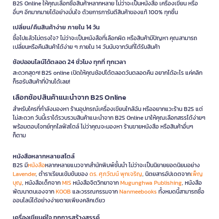
B2S Online ให้คุณเลือกซื้อสินค้าหลากหลาย ไม่ว่าจะเป็นหนังสือ เครื่องเขียน หรือ
อื่นๆ อีกมากมายได้อย่างมั่นใจ ด้วยการการันตีสินค้าของแท้ 100% ทุกชิ้น
เปลี่ยน/คืนสินค้าง่าย ภายใน 14 วัน
ซื้อไปแล้วไม่ตรงใจ? ไม่ว่าจะเป็นหนังสือที่เลือกผิด หรือสินค้ามีปัญหา คุณสามารถ
เปลี่ยนหรือคืนสินค้าได้ง่าย ๆ ภายใน 14 วันนับจากวันที่ได้รับสินค้า
ช้อปออนไลน์ได้ตลอด 24 ชั่วโมง ทุกที่ ทุกเวลา
สะดวกสุดๆ! B2S online เปิดให้คุณช้อปได้ตลอดวันตลอดคืน อยากได้อะไร แค่คลิก
ก็รอรับสินค้าที่บ้านได้เลย!
เลือกช้อปสินค้าแนะนำจาก B2S Online
สำหรับใครที่กำลังมองหา ร้านอุปกรณ์เครื่องเขียนใกล้ฉัน หรืออยากแวะร้าน B2S แต่
ไม่สะดวก วันนี้เราได้รวบรวมสินค้าแนะนำจาก B2S Online มาให้คุณเลือกสรรได้ง่ายๆ
พร้อมตอบโจทย์ทุกไลฟ์สไตล์ ไม่ว่าคุณจะมองหา ร้านขายหนังสือ หรือสินค้าอื่นๆ
ก็ตาม
หนังสือหลากหลายสไตล์
B2S มี
หนังสือ
หลากหลายแนวจากสำนักพิมพ์ชั้นนำ ไม่ว่าจะเป็นนิยายยอดนิยมอย่าง
Lavender
, ตำราเรียนเข้มข้นของ
ดร. ศุภวัฒน์ พุกเจริญ
, นิตยสารอัปเดตจาก
เพ็ญ
บุญ
, หนังสือเด็กจาก
MIS
หนังสือจิตวิทยาจาก
Mugunghwa Publishing
, หนังสือ
พัฒนาตนเองจาก
KOOB
และวรรณกรรมจาก
Nanmeebooks
ทั้งหมดนี้สามารถซื้อ
ออนไลน์ได้อย่างง่ายดายเพียงคลิกเดียว
เครื่องเขียนคู่ใจ ทุกการสร้างสรรค์