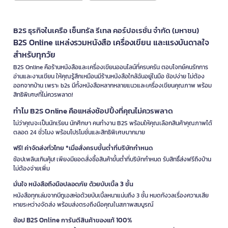
B2S ธุรกิจในเครือ เซ็นทรัล รีเทล คอร์ปอเรชั่น จำกัด (มหาชน)
B2S Online แหล่งรวมหนังสือ เครื่องเขียน และแรงบันดาลใจ
สำหรับทุกวัย
B2S Online คือร้านหนังสือและเครื่องเขียนออนไลน์ที่ครบครัน ตอบโจทย์คนรักการ
อ่านและงานเขียน ให้คุณรู้สึกเหมือนมีร้านหนังสือใกล้ฉันอยู่ในมือ ช้อปง่าย ไม่ต้อง
ออกจากบ้าน เพราะ b2s มีทั้งหนังสือหลากหลายแนวและเครื่องเขียนคุณภาพ พร้อม
สิทธิพิเศษที่ไม่ควรพลาด!
ทำไม B2S Online คือแหล่งช้อปปิ้งที่คุณไม่ควรพลาด
ไม่ว่าคุณจะเป็นนักเรียน นักศึกษา คนทำงาน B2S พร้อมให้คุณเลือกสินค้าคุณภาพได้
ตลอด 24 ชั่วโมง พร้อมโปรโมชั่นและสิทธิพิเศษมากมาย
ฟรี! ค่าจัดส่งทั่วไทย *เมื่อสั่งครบขั้นต่ำที่บริษัทกำหนด
ช้อปเพลินเกินคุ้ม! เพียงมียอดสั่งซื้อสินค้าขั้นต่ำที่บริษัทกำหนด รับสิทธิ์ส่งฟรีถึงบ้าน
ไม่ต้องจ่ายเพิ่ม
มั่นใจ หนังสือถึงมือปลอดภัย ด้วยบับเบิ้ล 3 ชั้น
หนังสือทุกเล่มจากบีทูเอสห่อด้วยบับเบิ้ลหนาแน่นถึง 3 ชั้น หมดกังวลเรื่องความเสีย
หายระหว่างจัดส่ง พร้อมส่งตรงถึงมือคุณในสภาพสมบูรณ์
ช้อป B2S Online การันตีสินค้าของแท้ 100%