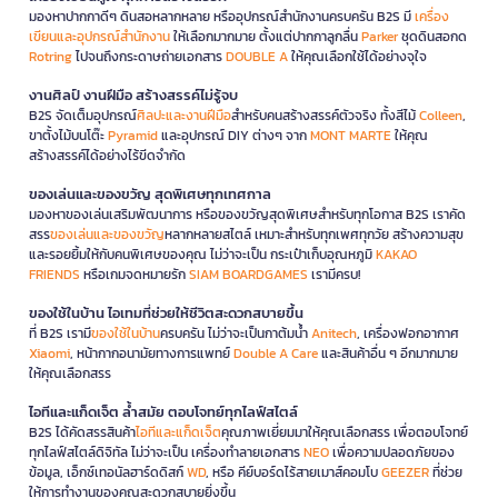
มองหาปากกาดีๆ ดินสอหลากหลาย หรืออุปกรณ์สำนักงานครบครัน B2S มี
เครื่อง
เขียนและอุปกรณ์สำนักงาน
ให้เลือกมากมาย ตั้งแต่ปากกาลูกลื่น
Parker
ชุดดินสอกด
Rotring
ไปจนถึงกระดาษถ่ายเอกสาร
DOUBLE A
ให้คุณเลือกใช้ได้อย่างจุใจ
งานศิลป์ งานฝีมือ สร้างสรรค์ไม่รู้จบ
B2S จัดเต็มอุปกรณ์
ศิลปะและงานฝีมือ
สำหรับคนสร้างสรรค์ตัวจริง ทั้งสีไม้
Colleen
,
ขาตั้งไม้บนโต๊ะ
Pyramid
และอุปกรณ์ DIY ต่างๆ จาก
MONT MARTE
ให้คุณ
สร้างสรรค์ได้อย่างไร้ขีดจำกัด
ของเล่นและของขวัญ สุดพิเศษทุกเทศกาล
มองหาของเล่นเสริมพัฒนาการ หรือของขวัญสุดพิเศษสำหรับทุกโอกาส B2S เราคัด
สรร
ของเล่นและของขวัญ
หลากหลายสไตล์ เหมาะสำหรับทุกเพศทุกวัย สร้างความสุข
และรอยยิ้มให้กับคนพิเศษของคุณ ไม่ว่าจะเป็น กระเป๋าเก็บอุณหภูมิ
KAKAO
FRIENDS
หรือเกมจดหมายรัก
SIAM BOARDGAMES
เรามีครบ!
ของใช้ในบ้าน ไอเทมที่ช่วยให้ชีวิตสะดวกสบายขึ้น
ที่ B2S เรามี
ของใช้ในบ้าน
ครบครัน ไม่ว่าจะเป็นกาต้มน้ำ
Anitech
, เครื่องฟอกอากาศ
Xiaomi
, หน้ากากอนามัยทางการแพทย์
Double A Care
และสินค้าอื่น ๆ อีกมากมาย
ให้คุณเลือกสรร
ไอทีและแก็ดเจ็ต ล้ำสมัย ตอบโจทย์ทุกไลฟ์สไตล์
B2S ได้คัดสรรสินค้า
ไอทีและแก็ดเจ็ต
คุณภาพเยี่ยมมาให้คุณเลือกสรร เพื่อตอบโจทย์
ทุกไลฟ์สไตล์ดิจิทัล ไม่ว่าจะเป็น เครื่องทำลายเอกสาร
NEO
เพื่อความปลอดภัยของ
ข้อมูล, เอ็กซ์เทอนัลฮาร์ดดิสก์
WD
, หรือ คีย์บอร์ดไร้สายเมาส์คอมโบ
GEEZER
ที่ช่วย
ให้การทำงานของคุณสะดวกสบายยิ่งขึ้น