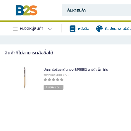
หมวดหมู่สินค้า
หนังสือ
ศิลปะและงานฝีมื
สินค้าที่ไม่สามารถสั่งซื้อได้
ปากกาไอริสซาตินทอง BP15150 อาร์ติแฟ็ค Iris
รหัสสินค้า M003858
ไม่พร้อมขาย