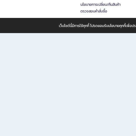
นโยบายการเปลี่ยน/คืนสินค้า
ตรวจสอบคำสั่งซื้อ
เว็บไซต์นี้มีการใช้คุกกี้ โปรดยอมรับนโยบายคุกกี้เพื่
B2S ธุรกิจในเครือ เซ็นทรัล รีเทล คอร์ปอเรชั่น จำกัด (มหาชน)
B2S Online แหล่งรวมหนังสือ เครื่องเขียน และแรงบันดาลใจสำหรับ
B2S Online คือร้านหนังสือและเครื่องเขียนออนไลน์ที่ครบครัน ตอบโจทย์คนรักการอ่านและงานเ
ทำไม B2S Online คือแหล่งช้อปปิ้งที่คุณไม่ควรพลาด
ไม่ว่าคุณจะเป็นนักเรียน นักศึกษา คนทำงาน B2S พร้อมให้คุณเลือกสินค้าคุณภาพได้ตลอด 24