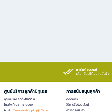
การันตีของแท้
เลือกช้อปได้อย่างมั่นใจ​
ศูนย์บริการลูกค้าบีทูเอส
การสนับสนุนลูกค้า
ทุกวัน เวลา 8.30-18.00 น.
ติดต่อเรา
โทรศัพท์: 02-115-0999
วิธีการช้อปออนไลน์
อีเมล:
b2sonlineshopping@b2s.co.th
การจัดส่งสินค้า