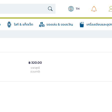
TH
อ
ไอที & แก็ตเจ็ต
ของเล่น & ของขวัญ
เครื่องเขียนและอุ
฿ 320.00
ราคาสุทธิ
(รวมภาษี)