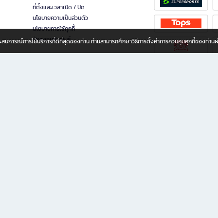
ที่ตั้งและเวลาเปิด / ปิด
นโยบายความเป็นส่วนตัว
นโยบายการใช้คุกกี้
นักลงทุนสัมพันธ์
อประสบการณ์การใช้บริการที่ดีที่สุดของท่าน ท่านสามารถศึกษาวิธีการตั้งค่าการควบคุมคุกกี้ของท่าน
ทุกวัย
ขียน ให้คุณรู้สึกเหมือนมีร้านหนังสือใกล้ฉันอยู่ในมือ ช้อปง่าย ไม่ต้องออกจากบ้าน เพราะ b2
 ชั่วโมง พร้อมโปรโมชั่นและสิทธิพิเศษมากมาย