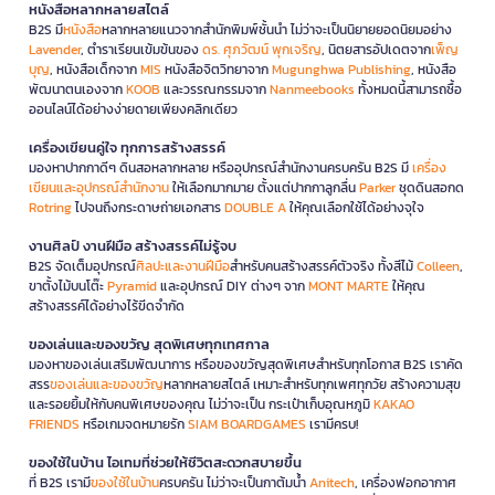
หนังสือหลากหลายสไตล์
B2S มี
หนังสือ
หลากหลายแนวจากสำนักพิมพ์ชั้นนำ ไม่ว่าจะเป็นนิยายยอดนิยมอย่าง
Lavender
, ตำราเรียนเข้มข้นของ
ดร. ศุภวัฒน์ พุกเจริญ
, นิตยสารอัปเดตจาก
เพ็ญ
บุญ
, หนังสือเด็กจาก
MIS
หนังสือจิตวิทยาจาก
Mugunghwa Publishing
, หนังสือ
พัฒนาตนเองจาก
KOOB
และวรรณกรรมจาก
Nanmeebooks
ทั้งหมดนี้สามารถซื้อ
ออนไลน์ได้อย่างง่ายดายเพียงคลิกเดียว
เครื่องเขียนคู่ใจ ทุกการสร้างสรรค์
มองหาปากกาดีๆ ดินสอหลากหลาย หรืออุปกรณ์สำนักงานครบครัน B2S มี
เครื่อง
เขียนและอุปกรณ์สำนักงาน
ให้เลือกมากมาย ตั้งแต่ปากกาลูกลื่น
Parker
ชุดดินสอกด
Rotring
ไปจนถึงกระดาษถ่ายเอกสาร
DOUBLE A
ให้คุณเลือกใช้ได้อย่างจุใจ
งานศิลป์ งานฝีมือ สร้างสรรค์ไม่รู้จบ
B2S จัดเต็มอุปกรณ์
ศิลปะและงานฝีมือ
สำหรับคนสร้างสรรค์ตัวจริง ทั้งสีไม้
Colleen
,
ขาตั้งไม้บนโต๊ะ
Pyramid
และอุปกรณ์ DIY ต่างๆ จาก
MONT MARTE
ให้คุณ
สร้างสรรค์ได้อย่างไร้ขีดจำกัด
ของเล่นและของขวัญ สุดพิเศษทุกเทศกาล
มองหาของเล่นเสริมพัฒนาการ หรือของขวัญสุดพิเศษสำหรับทุกโอกาส B2S เราคัด
สรร
ของเล่นและของขวัญ
หลากหลายสไตล์ เหมาะสำหรับทุกเพศทุกวัย สร้างความสุข
และรอยยิ้มให้กับคนพิเศษของคุณ ไม่ว่าจะเป็น กระเป๋าเก็บอุณหภูมิ
KAKAO
FRIENDS
หรือเกมจดหมายรัก
SIAM BOARDGAMES
เรามีครบ!
ของใช้ในบ้าน ไอเทมที่ช่วยให้ชีวิตสะดวกสบายขึ้น
ที่ B2S เรามี
ของใช้ในบ้าน
ครบครัน ไม่ว่าจะเป็นกาต้มน้ำ
Anitech
, เครื่องฟอกอากาศ