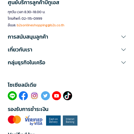
ศูนย์บริการลูกค้าบีทูเอส
ทุกวัน เวลา 8.30-18.00 น.
โทรศัพท์: 02-115-0999
อีเมล:
b2sonlineshopping@b2s.co.th
การสนับสนุนลูกค้า
เกี่ยวกับเรา
กลุ่มธุรกิจในเครือ
โซเซียลมีเดีย​
รองรับการชำระเงิน