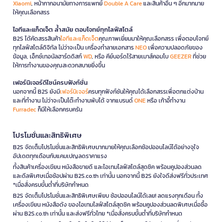
Xiaomi
, หน้ากากอนามัยทางการแพทย์
Double A Care
และสินค้าอื่น ๆ อีกมากมาย
ให้คุณเลือกสรร
ไอทีและแก็ดเจ็ต ล้ำสมัย ตอบโจทย์ทุกไลฟ์สไตล์
B2S ได้คัดสรรสินค้า
ไอทีและแก็ดเจ็ต
คุณภาพเยี่ยมมาให้คุณเลือกสรร เพื่อตอบโจทย์
ทุกไลฟ์สไตล์ดิจิทัล ไม่ว่าจะเป็น เครื่องทำลายเอกสาร
NEO
เพื่อความปลอดภัยของ
ข้อมูล, เอ็กซ์เทอนัลฮาร์ดดิสก์
WD
, หรือ คีย์บอร์ดไร้สายเมาส์คอมโบ
GEEZER
ที่ช่วย
ให้การทำงานของคุณสะดวกสบายยิ่งขึ้น
เฟอร์นิเจอร์ดีไซน์ครบฟังก์ชั่น
นอกจากนี้ B2S ยังมี
เฟอร์นิเจอร์
ครบทุกฟังก์ชันให้คุณได้เลือกสรรเพื่อตกแต่งบ้าน
และที่ทำงาน ไม่ว่าจะเป็นโต๊ะทำงานพับได้ จากแบรนด์
ONE
หรือ เก้าอี้ทำงาน
Furradec
ก็มีให้เลือกครบครัน
โปรโมชั่นและสิทธิพิเศษ
B2S จัดเต็มโปรโมชั่นและสิทธิพิเศษมากมายให้คุณเลือกช้อปออนไลน์ได้อย่างจุใจ
อัปเดตทุกเดือนกับแคมเปญลดราคาแรง
ทั้งสินค้าเครื่องเขียน หนังสือขายดี และไอเทมไลฟ์สไตล์สุดชิค พร้อมคูปองส่วนลด
และดีลพิเศษเมื่อช้อปผ่าน B2S.co.th เท่านั้น นอกจากนี้ B2S ยังใจดีส่งฟรีทั่วประเทศ
*เมื่อสั่งครบขั้นต่ำที่บริษัทกำหนด
B2S จัดเต็มโปรโมชั่นและสิทธิพิเศษเพียบ ช้อปออนไลน์ได้เลย! ลดแรงทุกเดือน ทั้ง
เครื่องเขียน หนังสือดัง ของไอเทมไลฟ์สไตล์สุดชิค พร้อมคูปองส่วนลดพิเศษเมื่อซื้อ
ผ่าน B2S.co.th เท่านั้น และส่งฟรีทั่วไทย *เมื่อสั่งครบขั้นต่ำที่บริษัทกำหนด