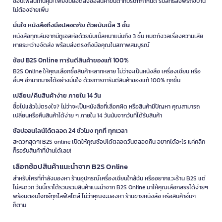
ช้อปเพลินเกินคุ้ม! เพียงมียอดสั่งซื้อสินค้าขั้นต่ำที่บริษัทกำหนด รับสิทธิ์ส่งฟรีถึงบ้าน
ไม่ต้องจ่ายเพิ่ม
มั่นใจ หนังสือถึงมือปลอดภัย ด้วยบับเบิ้ล 3 ชั้น
หนังสือทุกเล่มจากบีทูเอสห่อด้วยบับเบิ้ลหนาแน่นถึง 3 ชั้น หมดกังวลเรื่องความเสีย
หายระหว่างจัดส่ง พร้อมส่งตรงถึงมือคุณในสภาพสมบูรณ์
ช้อป B2S Online การันตีสินค้าของแท้ 100%
B2S Online ให้คุณเลือกซื้อสินค้าหลากหลาย ไม่ว่าจะเป็นหนังสือ เครื่องเขียน หรือ
อื่นๆ อีกมากมายได้อย่างมั่นใจ ด้วยการการันตีสินค้าของแท้ 100% ทุกชิ้น
เปลี่ยน/คืนสินค้าง่าย ภายใน 14 วัน
ซื้อไปแล้วไม่ตรงใจ? ไม่ว่าจะเป็นหนังสือที่เลือกผิด หรือสินค้ามีปัญหา คุณสามารถ
เปลี่ยนหรือคืนสินค้าได้ง่าย ๆ ภายใน 14 วันนับจากวันที่ได้รับสินค้า
ช้อปออนไลน์ได้ตลอด 24 ชั่วโมง ทุกที่ ทุกเวลา
สะดวกสุดๆ! B2S online เปิดให้คุณช้อปได้ตลอดวันตลอดคืน อยากได้อะไร แค่คลิก
ก็รอรับสินค้าที่บ้านได้เลย!
เลือกช้อปสินค้าแนะนำจาก B2S Online
สำหรับใครที่กำลังมองหา ร้านอุปกรณ์เครื่องเขียนใกล้ฉัน หรืออยากแวะร้าน B2S แต่
ไม่สะดวก วันนี้เราได้รวบรวมสินค้าแนะนำจาก B2S Online มาให้คุณเลือกสรรได้ง่ายๆ
พร้อมตอบโจทย์ทุกไลฟ์สไตล์ ไม่ว่าคุณจะมองหา ร้านขายหนังสือ หรือสินค้าอื่นๆ
ก็ตาม