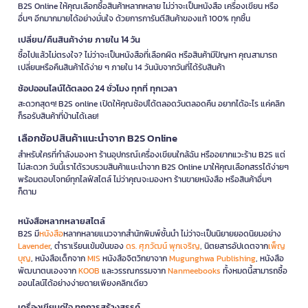
B2S Online ให้คุณเลือกซื้อสินค้าหลากหลาย ไม่ว่าจะเป็นหนังสือ เครื่องเขียน หรือ
อื่นๆ อีกมากมายได้อย่างมั่นใจ ด้วยการการันตีสินค้าของแท้ 100% ทุกชิ้น
เปลี่ยน/คืนสินค้าง่าย ภายใน 14 วัน
ซื้อไปแล้วไม่ตรงใจ? ไม่ว่าจะเป็นหนังสือที่เลือกผิด หรือสินค้ามีปัญหา คุณสามารถ
เปลี่ยนหรือคืนสินค้าได้ง่าย ๆ ภายใน 14 วันนับจากวันที่ได้รับสินค้า
ช้อปออนไลน์ได้ตลอด 24 ชั่วโมง ทุกที่ ทุกเวลา
สะดวกสุดๆ! B2S online เปิดให้คุณช้อปได้ตลอดวันตลอดคืน อยากได้อะไร แค่คลิก
ก็รอรับสินค้าที่บ้านได้เลย!
เลือกช้อปสินค้าแนะนำจาก B2S Online
สำหรับใครที่กำลังมองหา ร้านอุปกรณ์เครื่องเขียนใกล้ฉัน หรืออยากแวะร้าน B2S แต่
ไม่สะดวก วันนี้เราได้รวบรวมสินค้าแนะนำจาก B2S Online มาให้คุณเลือกสรรได้ง่ายๆ
พร้อมตอบโจทย์ทุกไลฟ์สไตล์ ไม่ว่าคุณจะมองหา ร้านขายหนังสือ หรือสินค้าอื่นๆ
ก็ตาม
หนังสือหลากหลายสไตล์
B2S มี
หนังสือ
หลากหลายแนวจากสำนักพิมพ์ชั้นนำ ไม่ว่าจะเป็นนิยายยอดนิยมอย่าง
Lavender
, ตำราเรียนเข้มข้นของ
ดร. ศุภวัฒน์ พุกเจริญ
, นิตยสารอัปเดตจาก
เพ็ญ
บุญ
, หนังสือเด็กจาก
MIS
หนังสือจิตวิทยาจาก
Mugunghwa Publishing
, หนังสือ
พัฒนาตนเองจาก
KOOB
และวรรณกรรมจาก
Nanmeebooks
ทั้งหมดนี้สามารถซื้อ
ออนไลน์ได้อย่างง่ายดายเพียงคลิกเดียว
เครื่องเขียนคู่ใจ ทุกการสร้างสรรค์