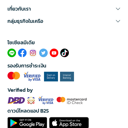
สมุดวาดรูป Colleen ขนาด A4
เกี่ยวกับเรา
ทำไมต้องซื้อสินค้าจากแบรนด์ Colleen ที่ B2S
กลุ่มธุรกิจในเครือ
ฟรีค่าจัดส่ง* การันตีของแท้ เลือกช้อปได้อย่างมั่นใจ คืนสินค้าได้ภายใน 14
วัน หลังได้รับสินค้า* พร้อมรับรับคะแนน The 1 ฟรี* สินค้าคุณภาพจาก
แบรนด์ชั้นนำ ทั้งนี้ B2S ยังแจกโค้ดสุดคุ้มทุกเดือนเพื่อเพิ่มความคุ้มค่าใน
การช้อปปิ้งของคุณ ช้อปสินค้าจากแบรนด์ Colleen สุดคุ้ม เรามีสินค้าให้
โซเซียลมีเดีย​
คุณได้เลือกซื้อตามความต้องการ ผ่านออนไลน์ได้ง่าย ๆ จัดส่งฟรี* พร้อมมี
โปรโมชันรอคุณอยู่อีกเพียบ เช็กสิทธิพิเศษได้ที่
Flash Sale รับส่วนลดสุด
คุ้มทุกวัน
👈 คลิกเลย
#ดินสอสี #เครื่องเขียนคุณภาพ #Colleenบีทูเอส #สมุดวาดรูป #ปากกา
หมึกเจล
รองรับการชำระเงิน
อย่าลืม! สมัครสมาชิก B2S 👈 คลิกเลย เพื่อรับสิทธิพิเศษก่อนใคร
*เงื่อนไขเป็นไปตามที่บริษัทฯ กำหนด
Verified by
ดาวน์โหลดแอป B2S