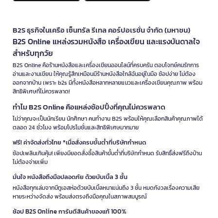
B2S ธุรกิจในเครือ เซ็นทรัล รีเทล คอร์ปอเรชั่น จำกัด (มหาชน)
B2S Online แหล่งรวมหนังสือ เครื่องเขียน และแรงบันดาลใจ
สำหรับทุกวัย
B2S Online คือร้านหนังสือและเครื่องเขียนออนไลน์ที่ครบครัน ตอบโจทย์คนรักการ
อ่านและงานเขียน ให้คุณรู้สึกเหมือนมีร้านหนังสือใกล้ฉันอยู่ในมือ ช้อปง่าย ไม่ต้อง
ออกจากบ้าน เพราะ b2s มีทั้งหนังสือหลากหลายแนวและเครื่องเขียนคุณภาพ พร้อม
สิทธิพิเศษที่ไม่ควรพลาด!
ทำไม B2S Online คือแหล่งช้อปปิ้งที่คุณไม่ควรพลาด
ไม่ว่าคุณจะเป็นนักเรียน นักศึกษา คนทำงาน B2S พร้อมให้คุณเลือกสินค้าคุณภาพได้
ตลอด 24 ชั่วโมง พร้อมโปรโมชั่นและสิทธิพิเศษมากมาย
ฟรี! ค่าจัดส่งทั่วไทย *เมื่อสั่งครบขั้นต่ำที่บริษัทกำหนด
ช้อปเพลินเกินคุ้ม! เพียงมียอดสั่งซื้อสินค้าขั้นต่ำที่บริษัทกำหนด รับสิทธิ์ส่งฟรีถึงบ้าน
ไม่ต้องจ่ายเพิ่ม
มั่นใจ หนังสือถึงมือปลอดภัย ด้วยบับเบิ้ล 3 ชั้น
หนังสือทุกเล่มจากบีทูเอสห่อด้วยบับเบิ้ลหนาแน่นถึง 3 ชั้น หมดกังวลเรื่องความเสีย
หายระหว่างจัดส่ง พร้อมส่งตรงถึงมือคุณในสภาพสมบูรณ์
ช้อป B2S Online การันตีสินค้าของแท้ 100%