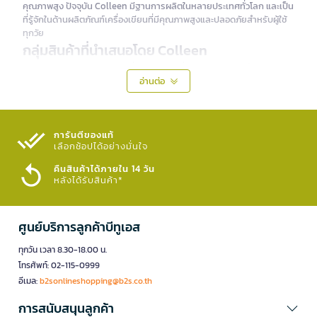
คุณภาพสูง ปัจจุบัน Colleen มีฐานการผลิตในหลายประเทศทั่วโลก และเป็น
ที่รู้จักในด้านผลิตภัณฑ์เครื่องเขียนที่มีคุณภาพสูงและปลอดภัยสำหรับผู้ใช้
ทุกวัย
กลุ่มสินค้าที่นำเสนอโดย Colleen
แบรนด์ Colleen มีผลิตภัณฑ์ที่หลากหลาย ซึ่งสามารถแบ่งได้เป็นกลุ่มหลัก
ๆ ดังนี้:
อ่านต่อ
ดินสอไม้: มีทั้งดินสอเขียนธรรมดาและดินสอสีที่มาพร้อมสีสันสดใส
ปากกาหมึกเจล: ปากกาหมึกเจลที่เขียนลื่นและสีสันสวยงาม
สีไม้และสีน้ำ: ผลิตภัณฑ์สีสำหรับงานศิลปะที่มีความเข้มข้นของสีสูง
สมุดและกระดาษ: สมุดวาดรูปและกระดาษคุณภาพสูงที่ใช้ร่วมกับผลิตภัณฑ์
การันตีของแท้
เลือกช้อปได้อย่างมั่นใจ​
อื่น ๆ ของ Colleen
คืนสินค้าได้ภายใน 14 วัน
ไฮไลท์สำคัญของแบรนด์ Colleen
หลังได้รับสินค้า*
คุณภาพเยี่ยม: ผลิตภัณฑ์ของ Colleen มีคุณภาพสูงและเหมาะสำหรับการ
ใช้งานในระยะยาว
ปลอดภัย: Colleen ใส่ใจในเรื่องความปลอดภัยของผู้ใช้ โดยใช้วัสดุที่เป็น
ศูนย์บริการลูกค้าบีทูเอส
มิตรกับสิ่งแวดล้อม
สีสันสดใส: ดินสอสีและสีไม้มาพร้อมสีสันสดใสและเข้มข้น
ทุกวัน เวลา 8.30-18.00 น.
โทรศัพท์: 02-115-0999
สินค้าขายดีจากแบรนด์ Colleen
อีเมล:
b2sonlineshopping@b2s.co.th
ดินสอสี Colleen สี 72 สี
การสนับสนุนลูกค้า
ปากกาหมึกเจล Colleen ชุด 12 สี