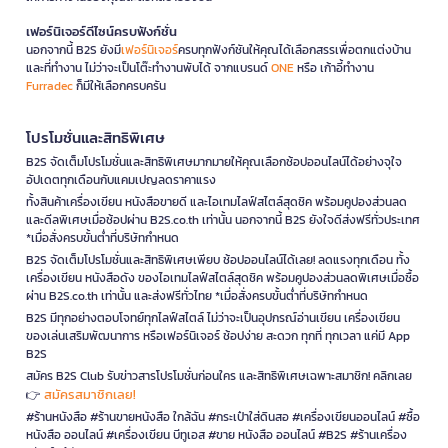
เฟอร์นิเจอร์ดีไซน์ครบฟังก์ชั่น
นอกจากนี้ B2S ยังมี
เฟอร์นิเจอร์
ครบทุกฟังก์ชันให้คุณได้เลือกสรรเพื่อตกแต่งบ้าน
และที่ทำงาน ไม่ว่าจะเป็นโต๊ะทำงานพับได้ จากแบรนด์
ONE
หรือ เก้าอี้ทำงาน
Furradec
ก็มีให้เลือกครบครัน
โปรโมชั่นและสิทธิพิเศษ
B2S จัดเต็มโปรโมชั่นและสิทธิพิเศษมากมายให้คุณเลือกช้อปออนไลน์ได้อย่างจุใจ
อัปเดตทุกเดือนกับแคมเปญลดราคาแรง
ทั้งสินค้าเครื่องเขียน หนังสือขายดี และไอเทมไลฟ์สไตล์สุดชิค พร้อมคูปองส่วนลด
และดีลพิเศษเมื่อช้อปผ่าน B2S.co.th เท่านั้น นอกจากนี้ B2S ยังใจดีส่งฟรีทั่วประเทศ
*เมื่อสั่งครบขั้นต่ำที่บริษัทกำหนด
B2S จัดเต็มโปรโมชั่นและสิทธิพิเศษเพียบ ช้อปออนไลน์ได้เลย! ลดแรงทุกเดือน ทั้ง
เครื่องเขียน หนังสือดัง ของไอเทมไลฟ์สไตล์สุดชิค พร้อมคูปองส่วนลดพิเศษเมื่อซื้อ
ผ่าน B2S.co.th เท่านั้น และส่งฟรีทั่วไทย *เมื่อสั่งครบขั้นต่ำที่บริษัทกำหนด
B2S มีทุกอย่างตอบโจทย์ทุกไลฟ์สไตล์ ไม่ว่าจะเป็นอุปกรณ์อ่านเขียน เครื่องเขียน
ของเล่นเสริมพัฒนาการ หรือเฟอร์นิเจอร์ ช้อปง่าย สะดวก ทุกที่ ทุกเวลา แค่มี App
B2S
สมัคร B2S Club รับข่าวสารโปรโมชั่นก่อนใคร และสิทธิพิเศษเฉพาะสมาชิก! คลิกเลย
สมัครสมาชิกเลย!
👉
#ร้านหนังสือ #ร้านขายหนังสือ ใกล้ฉัน #กระเป๋าใส่ดินสอ #เครื่องเขียนออนไลน์ #ซื้อ
หนังสือ ออนไลน์ #เครื่องเขียน บีทูเอส #ขาย หนังสือ ออนไลน์ #B2S #ร้านเครื่อง