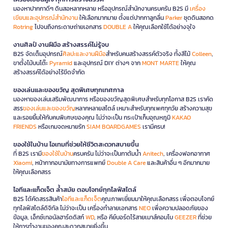
มองหาปากกาดีๆ ดินสอหลากหลาย หรืออุปกรณ์สำนักงานครบครัน B2S มี
เครื่อง
เขียนและอุปกรณ์สำนักงาน
ให้เลือกมากมาย ตั้งแต่ปากกาลูกลื่น
Parker
ชุดดินสอกด
Rotring
ไปจนถึงกระดาษถ่ายเอกสาร
DOUBLE A
ให้คุณเลือกใช้ได้อย่างจุใจ
งานศิลป์ งานฝีมือ สร้างสรรค์ไม่รู้จบ
B2S จัดเต็มอุปกรณ์
ศิลปะและงานฝีมือ
สำหรับคนสร้างสรรค์ตัวจริง ทั้งสีไม้
Colleen
,
ขาตั้งไม้บนโต๊ะ
Pyramid
และอุปกรณ์ DIY ต่างๆ จาก
MONT MARTE
ให้คุณ
สร้างสรรค์ได้อย่างไร้ขีดจำกัด
ของเล่นและของขวัญ สุดพิเศษทุกเทศกาล
มองหาของเล่นเสริมพัฒนาการ หรือของขวัญสุดพิเศษสำหรับทุกโอกาส B2S เราคัด
สรร
ของเล่นและของขวัญ
หลากหลายสไตล์ เหมาะสำหรับทุกเพศทุกวัย สร้างความสุข
และรอยยิ้มให้กับคนพิเศษของคุณ ไม่ว่าจะเป็น กระเป๋าเก็บอุณหภูมิ
KAKAO
FRIENDS
หรือเกมจดหมายรัก
SIAM BOARDGAMES
เรามีครบ!
ของใช้ในบ้าน ไอเทมที่ช่วยให้ชีวิตสะดวกสบายขึ้น
ที่ B2S เรามี
ของใช้ในบ้าน
ครบครัน ไม่ว่าจะเป็นกาต้มน้ำ
Anitech
, เครื่องฟอกอากาศ
Xiaomi
, หน้ากากอนามัยทางการแพทย์
Double A Care
และสินค้าอื่น ๆ อีกมากมาย
ให้คุณเลือกสรร
ไอทีและแก็ดเจ็ต ล้ำสมัย ตอบโจทย์ทุกไลฟ์สไตล์
B2S ได้คัดสรรสินค้า
ไอทีและแก็ดเจ็ต
คุณภาพเยี่ยมมาให้คุณเลือกสรร เพื่อตอบโจทย์
ทุกไลฟ์สไตล์ดิจิทัล ไม่ว่าจะเป็น เครื่องทำลายเอกสาร
NEO
เพื่อความปลอดภัยของ
ข้อมูล, เอ็กซ์เทอนัลฮาร์ดดิสก์
WD
, หรือ คีย์บอร์ดไร้สายเมาส์คอมโบ
GEEZER
ที่ช่วย
ให้การทำงานของคุณสะดวกสบายยิ่งขึ้น