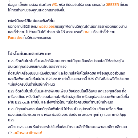
ข้อมูล, เอ็กซ์เทอนัลฮาร์ดดิสก์
WD
, หรือ คีย์บอร์ดไร้สายเมาส์คอมโบ
GEEZER
ที่ช่วย
ให้การทำงานของคุณสะดวกสบายยิ่งขึ้น
เฟอร์นิเจอร์ดีไซน์ครบฟังก์ชั่น
นอกจากนี้ B2S ยังมี
เฟอร์นิเจอร์
ครบทุกฟังก์ชันให้คุณได้เลือกสรรเพื่อตกแต่งบ้าน
และที่ทำงาน ไม่ว่าจะเป็นโต๊ะทำงานพับได้ จากแบรนด์
ONE
หรือ เก้าอี้ทำงาน
Furradec
ก็มีให้เลือกครบครัน
โปรโมชั่นและสิทธิพิเศษ
B2S จัดเต็มโปรโมชั่นและสิทธิพิเศษมากมายให้คุณเลือกช้อปออนไลน์ได้อย่างจุใจ
อัปเดตทุกเดือนกับแคมเปญลดราคาแรง
ทั้งสินค้าเครื่องเขียน หนังสือขายดี และไอเทมไลฟ์สไตล์สุดชิค พร้อมคูปองส่วนลด
และดีลพิเศษเมื่อช้อปผ่าน B2S.co.th เท่านั้น นอกจากนี้ B2S ยังใจดีส่งฟรีทั่วประเทศ
*เมื่อสั่งครบขั้นต่ำที่บริษัทกำหนด
B2S จัดเต็มโปรโมชั่นและสิทธิพิเศษเพียบ ช้อปออนไลน์ได้เลย! ลดแรงทุกเดือน ทั้ง
เครื่องเขียน หนังสือดัง ของไอเทมไลฟ์สไตล์สุดชิค พร้อมคูปองส่วนลดพิเศษเมื่อซื้อ
ผ่าน B2S.co.th เท่านั้น และส่งฟรีทั่วไทย *เมื่อสั่งครบขั้นต่ำที่บริษัทกำหนด
B2S มีทุกอย่างตอบโจทย์ทุกไลฟ์สไตล์ ไม่ว่าจะเป็นอุปกรณ์อ่านเขียน เครื่องเขียน
ของเล่นเสริมพัฒนาการ หรือเฟอร์นิเจอร์ ช้อปง่าย สะดวก ทุกที่ ทุกเวลา แค่มี App
B2S
สมัคร B2S Club รับข่าวสารโปรโมชั่นก่อนใคร และสิทธิพิเศษเฉพาะสมาชิก! คลิกเลย
สมัครสมาชิกเลย!
👉