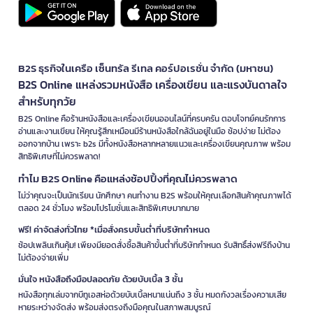
B2S ธุรกิจในเครือ เซ็นทรัล รีเทล คอร์ปอเรชั่น จำกัด (มหาชน)
B2S Online แหล่งรวมหนังสือ เครื่องเขียน และแรงบันดาลใจ
สำหรับทุกวัย
B2S Online คือร้านหนังสือและเครื่องเขียนออนไลน์ที่ครบครัน ตอบโจทย์คนรักการ
อ่านและงานเขียน ให้คุณรู้สึกเหมือนมีร้านหนังสือใกล้ฉันอยู่ในมือ ช้อปง่าย ไม่ต้อง
ออกจากบ้าน เพราะ b2s มีทั้งหนังสือหลากหลายแนวและเครื่องเขียนคุณภาพ พร้อม
สิทธิพิเศษที่ไม่ควรพลาด!
ทำไม B2S Online คือแหล่งช้อปปิ้งที่คุณไม่ควรพลาด
ไม่ว่าคุณจะเป็นนักเรียน นักศึกษา คนทำงาน B2S พร้อมให้คุณเลือกสินค้าคุณภาพได้
ตลอด 24 ชั่วโมง พร้อมโปรโมชั่นและสิทธิพิเศษมากมาย
ฟรี! ค่าจัดส่งทั่วไทย *เมื่อสั่งครบขั้นต่ำที่บริษัทกำหนด
ช้อปเพลินเกินคุ้ม! เพียงมียอดสั่งซื้อสินค้าขั้นต่ำที่บริษัทกำหนด รับสิทธิ์ส่งฟรีถึงบ้าน
ไม่ต้องจ่ายเพิ่ม
มั่นใจ หนังสือถึงมือปลอดภัย ด้วยบับเบิ้ล 3 ชั้น
หนังสือทุกเล่มจากบีทูเอสห่อด้วยบับเบิ้ลหนาแน่นถึง 3 ชั้น หมดกังวลเรื่องความเสีย
หายระหว่างจัดส่ง พร้อมส่งตรงถึงมือคุณในสภาพสมบูรณ์