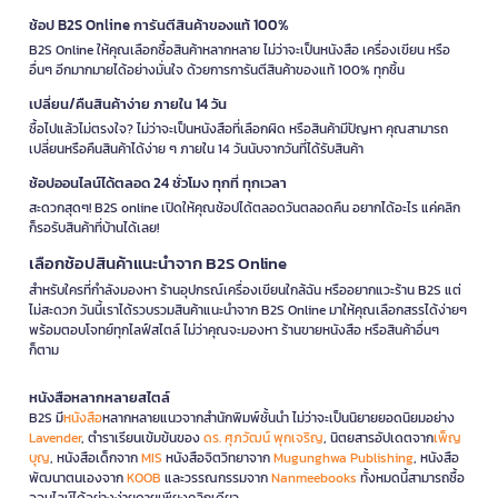
ช้อป B2S Online การันตีสินค้าของแท้ 100%
B2S Online ให้คุณเลือกซื้อสินค้าหลากหลาย ไม่ว่าจะเป็นหนังสือ เครื่องเขียน หรือ
อื่นๆ อีกมากมายได้อย่างมั่นใจ ด้วยการการันตีสินค้าของแท้ 100% ทุกชิ้น
เปลี่ยน/คืนสินค้าง่าย ภายใน 14 วัน
ซื้อไปแล้วไม่ตรงใจ? ไม่ว่าจะเป็นหนังสือที่เลือกผิด หรือสินค้ามีปัญหา คุณสามารถ
เปลี่ยนหรือคืนสินค้าได้ง่าย ๆ ภายใน 14 วันนับจากวันที่ได้รับสินค้า
ช้อปออนไลน์ได้ตลอด 24 ชั่วโมง ทุกที่ ทุกเวลา
สะดวกสุดๆ! B2S online เปิดให้คุณช้อปได้ตลอดวันตลอดคืน อยากได้อะไร แค่คลิก
ก็รอรับสินค้าที่บ้านได้เลย!
เลือกช้อปสินค้าแนะนำจาก B2S Online
สำหรับใครที่กำลังมองหา ร้านอุปกรณ์เครื่องเขียนใกล้ฉัน หรืออยากแวะร้าน B2S แต่
ไม่สะดวก วันนี้เราได้รวบรวมสินค้าแนะนำจาก B2S Online มาให้คุณเลือกสรรได้ง่ายๆ
พร้อมตอบโจทย์ทุกไลฟ์สไตล์ ไม่ว่าคุณจะมองหา ร้านขายหนังสือ หรือสินค้าอื่นๆ
ก็ตาม
หนังสือหลากหลายสไตล์
B2S มี
หนังสือ
หลากหลายแนวจากสำนักพิมพ์ชั้นนำ ไม่ว่าจะเป็นนิยายยอดนิยมอย่าง
Lavender
, ตำราเรียนเข้มข้นของ
ดร. ศุภวัฒน์ พุกเจริญ
, นิตยสารอัปเดตจาก
เพ็ญ
บุญ
, หนังสือเด็กจาก
MIS
หนังสือจิตวิทยาจาก
Mugunghwa Publishing
, หนังสือ
พัฒนาตนเองจาก
KOOB
และวรรณกรรมจาก
Nanmeebooks
ทั้งหมดนี้สามารถซื้อ
ออนไลน์ได้อย่างง่ายดายเพียงคลิกเดียว