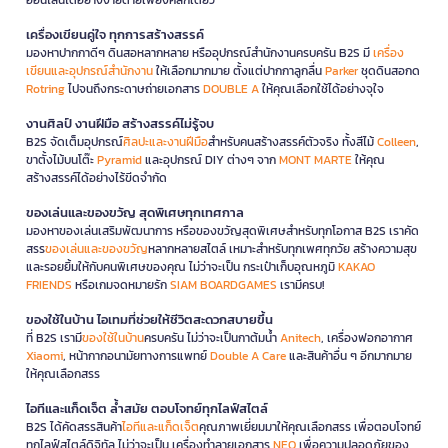
เครื่องเขียนคู่ใจ ทุกการสร้างสรรค์
มองหาปากกาดีๆ ดินสอหลากหลาย หรืออุปกรณ์สำนักงานครบครัน B2S มี
เครื่อง
เขียนและอุปกรณ์สำนักงาน
ให้เลือกมากมาย ตั้งแต่ปากกาลูกลื่น
Parker
ชุดดินสอกด
Rotring
ไปจนถึงกระดาษถ่ายเอกสาร
DOUBLE A
ให้คุณเลือกใช้ได้อย่างจุใจ
งานศิลป์ งานฝีมือ สร้างสรรค์ไม่รู้จบ
B2S จัดเต็มอุปกรณ์
ศิลปะและงานฝีมือ
สำหรับคนสร้างสรรค์ตัวจริง ทั้งสีไม้
Colleen
,
ขาตั้งไม้บนโต๊ะ
Pyramid
และอุปกรณ์ DIY ต่างๆ จาก
MONT MARTE
ให้คุณ
สร้างสรรค์ได้อย่างไร้ขีดจำกัด
ของเล่นและของขวัญ สุดพิเศษทุกเทศกาล
มองหาของเล่นเสริมพัฒนาการ หรือของขวัญสุดพิเศษสำหรับทุกโอกาส B2S เราคัด
สรร
ของเล่นและของขวัญ
หลากหลายสไตล์ เหมาะสำหรับทุกเพศทุกวัย สร้างความสุข
และรอยยิ้มให้กับคนพิเศษของคุณ ไม่ว่าจะเป็น กระเป๋าเก็บอุณหภูมิ
KAKAO
FRIENDS
หรือเกมจดหมายรัก
SIAM BOARDGAMES
เรามีครบ!
ของใช้ในบ้าน ไอเทมที่ช่วยให้ชีวิตสะดวกสบายขึ้น
ที่ B2S เรามี
ของใช้ในบ้าน
ครบครัน ไม่ว่าจะเป็นกาต้มน้ำ
Anitech
, เครื่องฟอกอากาศ
Xiaomi
, หน้ากากอนามัยทางการแพทย์
Double A Care
และสินค้าอื่น ๆ อีกมากมาย
ให้คุณเลือกสรร
ไอทีและแก็ดเจ็ต ล้ำสมัย ตอบโจทย์ทุกไลฟ์สไตล์
B2S ได้คัดสรรสินค้า
ไอทีและแก็ดเจ็ต
คุณภาพเยี่ยมมาให้คุณเลือกสรร เพื่อตอบโจทย์
ทุกไลฟ์สไตล์ดิจิทัล ไม่ว่าจะเป็น เครื่องทำลายเอกสาร
NEO
เพื่อความปลอดภัยของ