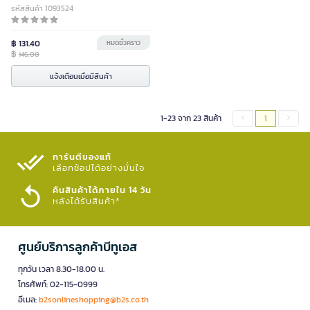
รหัสสินค้า 1093524
฿ 131.40
หมดชั่วคราว
฿
146.00
แจ้งเตือนเมื่อมีสินค้า
1-23 จาก 23 สินค้า
1
การันตีของแท้
เลือกช้อปได้อย่างมั่นใจ​
คืนสินค้าได้ภายใน 14 วัน
หลังได้รับสินค้า*
ศูนย์บริการลูกค้าบีทูเอส
ทุกวัน เวลา 8.30-18.00 น.
โทรศัพท์: 02-115-0999
อีเมล:
b2sonlineshopping@b2s.co.th