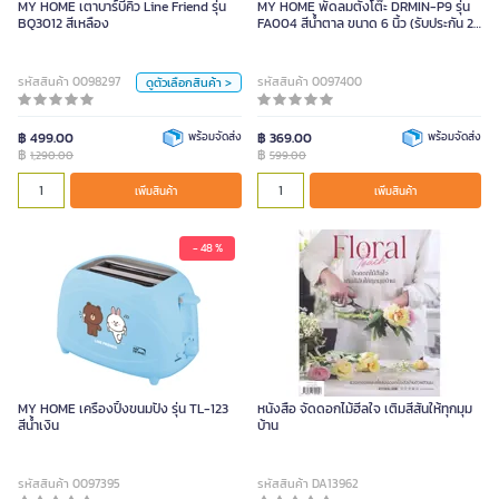
MY HOME เตาบาร์บีคิว Line Friend รุ่น
MY HOME พัดลมตั้งโต๊ะ DRMIN-P9 รุ่น
BQ3012 สีเหลือง
FA004 สีน้ำตาล ขนาด 6 นิ้ว (รับประกัน 2
สี
ปี)
ฟ้า
เหลือง
รหัสสินค้า 0098297
รหัสสินค้า 0097400
ดูตัวเลือกสินค้า >
หน่วย
฿ 499.00
พร้อมจัดส่ง
฿ 369.00
พร้อมจัดส่ง
฿
฿
1,290.00
599.00
คร.
เพิ่มสินค้า
เพิ่มสินค้า
เพิ่มสินค้า
- 48 %
MY HOME เครื่องปิ้งขนมปัง รุ่น TL-123
หนังสือ จัดดอกไม้ฮีลใจ เติมสีสันให้ทุกมุม
สีน้ำเงิน
บ้าน
รหัสสินค้า 0097395
รหัสสินค้า DA13962