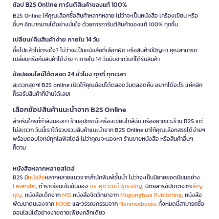
ช้อป B2S Online การันตีสินค้าของแท้ 100%
B2S Online ให้คุณเลือกซื้อสินค้าหลากหลาย ไม่ว่าจะเป็นหนังสือ เครื่องเขียน หรือ
อื่นๆ อีกมากมายได้อย่างมั่นใจ ด้วยการการันตีสินค้าของแท้ 100% ทุกชิ้น
เปลี่ยน/คืนสินค้าง่าย ภายใน 14 วัน
ซื้อไปแล้วไม่ตรงใจ? ไม่ว่าจะเป็นหนังสือที่เลือกผิด หรือสินค้ามีปัญหา คุณสามารถ
เปลี่ยนหรือคืนสินค้าได้ง่าย ๆ ภายใน 14 วันนับจากวันที่ได้รับสินค้า
ช้อปออนไลน์ได้ตลอด 24 ชั่วโมง ทุกที่ ทุกเวลา
สะดวกสุดๆ! B2S online เปิดให้คุณช้อปได้ตลอดวันตลอดคืน อยากได้อะไร แค่คลิก
ก็รอรับสินค้าที่บ้านได้เลย!
เลือกช้อปสินค้าแนะนำจาก B2S Online
สำหรับใครที่กำลังมองหา ร้านอุปกรณ์เครื่องเขียนใกล้ฉัน หรืออยากแวะร้าน B2S แต่
ไม่สะดวก วันนี้เราได้รวบรวมสินค้าแนะนำจาก B2S Online มาให้คุณเลือกสรรได้ง่ายๆ
พร้อมตอบโจทย์ทุกไลฟ์สไตล์ ไม่ว่าคุณจะมองหา ร้านขายหนังสือ หรือสินค้าอื่นๆ
ก็ตาม
หนังสือหลากหลายสไตล์
B2S มี
หนังสือ
หลากหลายแนวจากสำนักพิมพ์ชั้นนำ ไม่ว่าจะเป็นนิยายยอดนิยมอย่าง
Lavender
, ตำราเรียนเข้มข้นของ
ดร. ศุภวัฒน์ พุกเจริญ
, นิตยสารอัปเดตจาก
เพ็ญ
บุญ
, หนังสือเด็กจาก
MIS
หนังสือจิตวิทยาจาก
Mugunghwa Publishing
, หนังสือ
พัฒนาตนเองจาก
KOOB
และวรรณกรรมจาก
Nanmeebooks
ทั้งหมดนี้สามารถซื้อ
ออนไลน์ได้อย่างง่ายดายเพียงคลิกเดียว