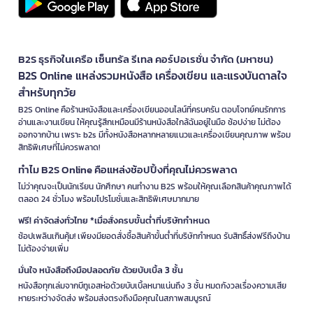
B2S ธุรกิจในเครือ เซ็นทรัล รีเทล คอร์ปอเรชั่น จำกัด (มหาชน)
B2S Online แหล่งรวมหนังสือ เครื่องเขียน และแรงบันดาลใจ
สำหรับทุกวัย
B2S Online คือร้านหนังสือและเครื่องเขียนออนไลน์ที่ครบครัน ตอบโจทย์คนรักการ
อ่านและงานเขียน ให้คุณรู้สึกเหมือนมีร้านหนังสือใกล้ฉันอยู่ในมือ ช้อปง่าย ไม่ต้อง
ออกจากบ้าน เพราะ b2s มีทั้งหนังสือหลากหลายแนวและเครื่องเขียนคุณภาพ พร้อม
สิทธิพิเศษที่ไม่ควรพลาด!
ทำไม B2S Online คือแหล่งช้อปปิ้งที่คุณไม่ควรพลาด
ไม่ว่าคุณจะเป็นนักเรียน นักศึกษา คนทำงาน B2S พร้อมให้คุณเลือกสินค้าคุณภาพได้
ตลอด 24 ชั่วโมง พร้อมโปรโมชั่นและสิทธิพิเศษมากมาย
ฟรี! ค่าจัดส่งทั่วไทย *เมื่อสั่งครบขั้นต่ำที่บริษัทกำหนด
ช้อปเพลินเกินคุ้ม! เพียงมียอดสั่งซื้อสินค้าขั้นต่ำที่บริษัทกำหนด รับสิทธิ์ส่งฟรีถึงบ้าน
ไม่ต้องจ่ายเพิ่ม
มั่นใจ หนังสือถึงมือปลอดภัย ด้วยบับเบิ้ล 3 ชั้น
หนังสือทุกเล่มจากบีทูเอสห่อด้วยบับเบิ้ลหนาแน่นถึง 3 ชั้น หมดกังวลเรื่องความเสีย
หายระหว่างจัดส่ง พร้อมส่งตรงถึงมือคุณในสภาพสมบูรณ์