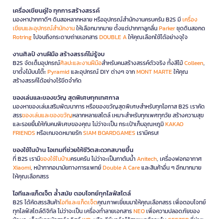
เครื่องเขียนคู่ใจ ทุกการสร้างสรรค์
มองหาปากกาดีๆ ดินสอหลากหลาย หรืออุปกรณ์สำนักงานครบครัน B2S มี
เครื่อง
เขียนและอุปกรณ์สำนักงาน
ให้เลือกมากมาย ตั้งแต่ปากกาลูกลื่น
Parker
ชุดดินสอกด
Rotring
ไปจนถึงกระดาษถ่ายเอกสาร
DOUBLE A
ให้คุณเลือกใช้ได้อย่างจุใจ
งานศิลป์ งานฝีมือ สร้างสรรค์ไม่รู้จบ
B2S จัดเต็มอุปกรณ์
ศิลปะและงานฝีมือ
สำหรับคนสร้างสรรค์ตัวจริง ทั้งสีไม้
Colleen
,
ขาตั้งไม้บนโต๊ะ
Pyramid
และอุปกรณ์ DIY ต่างๆ จาก
MONT MARTE
ให้คุณ
สร้างสรรค์ได้อย่างไร้ขีดจำกัด
ของเล่นและของขวัญ สุดพิเศษทุกเทศกาล
มองหาของเล่นเสริมพัฒนาการ หรือของขวัญสุดพิเศษสำหรับทุกโอกาส B2S เราคัด
สรร
ของเล่นและของขวัญ
หลากหลายสไตล์ เหมาะสำหรับทุกเพศทุกวัย สร้างความสุข
และรอยยิ้มให้กับคนพิเศษของคุณ ไม่ว่าจะเป็น กระเป๋าเก็บอุณหภูมิ
KAKAO
FRIENDS
หรือเกมจดหมายรัก
SIAM BOARDGAMES
เรามีครบ!
ของใช้ในบ้าน ไอเทมที่ช่วยให้ชีวิตสะดวกสบายขึ้น
ที่ B2S เรามี
ของใช้ในบ้าน
ครบครัน ไม่ว่าจะเป็นกาต้มน้ำ
Anitech
, เครื่องฟอกอากาศ
Xiaomi
, หน้ากากอนามัยทางการแพทย์
Double A Care
และสินค้าอื่น ๆ อีกมากมาย
ให้คุณเลือกสรร
ไอทีและแก็ดเจ็ต ล้ำสมัย ตอบโจทย์ทุกไลฟ์สไตล์
B2S ได้คัดสรรสินค้า
ไอทีและแก็ดเจ็ต
คุณภาพเยี่ยมมาให้คุณเลือกสรร เพื่อตอบโจทย์
ทุกไลฟ์สไตล์ดิจิทัล ไม่ว่าจะเป็น เครื่องทำลายเอกสาร
NEO
เพื่อความปลอดภัยของ