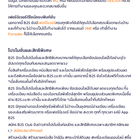
ข้อมูล, เอ็กซ์เทอนัลฮาร์ดดิสก์
WD
, หรือ คีย์บอร์ดไร้สายเมาส์คอมโบ
GEEZER
ที่ช่วย
ให้การทำงานของคุณสะดวกสบายยิ่งขึ้น
เฟอร์นิเจอร์ดีไซน์ครบฟังก์ชั่น
นอกจากนี้ B2S ยังมี
เฟอร์นิเจอร์
ครบทุกฟังก์ชันให้คุณได้เลือกสรรเพื่อตกแต่งบ้าน
และที่ทำงาน ไม่ว่าจะเป็นโต๊ะทำงานพับได้ จากแบรนด์
ONE
หรือ เก้าอี้ทำงาน
Furradec
ก็มีให้เลือกครบครัน
โปรโมชั่นและสิทธิพิเศษ
B2S จัดเต็มโปรโมชั่นและสิทธิพิเศษมากมายให้คุณเลือกช้อปออนไลน์ได้อย่างจุใจ
อัปเดตทุกเดือนกับแคมเปญลดราคาแรง
ทั้งสินค้าเครื่องเขียน หนังสือขายดี และไอเทมไลฟ์สไตล์สุดชิค พร้อมคูปองส่วนลด
และดีลพิเศษเมื่อช้อปผ่าน B2S.co.th เท่านั้น นอกจากนี้ B2S ยังใจดีส่งฟรีทั่วประเทศ
*เมื่อสั่งครบขั้นต่ำที่บริษัทกำหนด
B2S จัดเต็มโปรโมชั่นและสิทธิพิเศษเพียบ ช้อปออนไลน์ได้เลย! ลดแรงทุกเดือน ทั้ง
เครื่องเขียน หนังสือดัง ของไอเทมไลฟ์สไตล์สุดชิค พร้อมคูปองส่วนลดพิเศษเมื่อซื้อ
ผ่าน B2S.co.th เท่านั้น และส่งฟรีทั่วไทย *เมื่อสั่งครบขั้นต่ำที่บริษัทกำหนด
B2S มีทุกอย่างตอบโจทย์ทุกไลฟ์สไตล์ ไม่ว่าจะเป็นอุปกรณ์อ่านเขียน เครื่องเขียน
ของเล่นเสริมพัฒนาการ หรือเฟอร์นิเจอร์ ช้อปง่าย สะดวก ทุกที่ ทุกเวลา แค่มี App
B2S
สมัคร B2S Club รับข่าวสารโปรโมชั่นก่อนใคร และสิทธิพิเศษเฉพาะสมาชิก! คลิกเลย
สมัครสมาชิกเลย!
👉
#ร้านหนังสือ #ร้านขายหนังสือ ใกล้ฉัน #กระเป๋าใส่ดินสอ #เครื่องเขียนออนไลน์ #ซื้อ