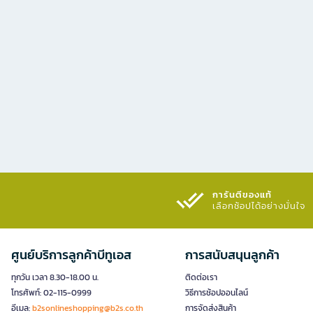
การันตีของแท้
เลือกช้อปได้อย่างมั่นใจ​
ศูนย์บริการลูกค้าบีทูเอส
การสนับสนุนลูกค้า
ทุกวัน เวลา 8.30-18.00 น.
ติดต่อเรา
โทรศัพท์: 02-115-0999
วิธีการช้อปออนไลน์
อีเมล:
b2sonlineshopping@b2s.co.th
การจัดส่งสินค้า