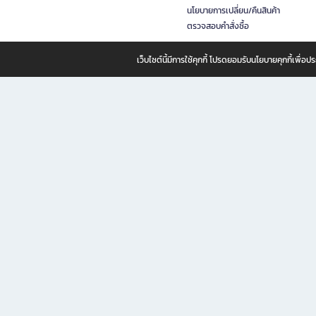
นโยบายการเปลี่ยน/คืนสินค้า
ตรวจสอบคำสั่งซื้อ
เว็บไซต์นี้มีการใช้คุกกี้ โปรดยอมรับนโยบายคุกกี้เพื่
B2S ธุรกิจในเครือ เซ็นทรัล รีเทล คอร์ปอเรชั่น จำกัด (มหาชน)
B2S Online แหล่งรวมหนังสือ เครื่องเขียน และแรงบันดาลใจสำหรับ
B2S Online คือร้านหนังสือและเครื่องเขียนออนไลน์ที่ครบครัน ตอบโจทย์คนรักการอ่านและงานเ
ทำไม B2S Online คือแหล่งช้อปปิ้งที่คุณไม่ควรพลาด
ไม่ว่าคุณจะเป็นนักเรียน นักศึกษา คนทำงาน B2S พร้อมให้คุณเลือกสินค้าคุณภาพได้ตลอด 24