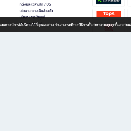
ที่ตั้งและเวลาเปิด / ปิด
นโยบายความเป็นส่วนตัว
นโยบายการใช้คุกกี้
นักลงทุนสัมพันธ์
อประสบการณ์การใช้บริการที่ดีที่สุดของท่าน ท่านสามารถศึกษาวิธีการตั้งค่าการควบคุมคุกกี้ของท่าน
ทุกวัย
ขียน ให้คุณรู้สึกเหมือนมีร้านหนังสือใกล้ฉันอยู่ในมือ ช้อปง่าย ไม่ต้องออกจากบ้าน เพราะ b2
 ชั่วโมง พร้อมโปรโมชั่นและสิทธิพิเศษมากมาย