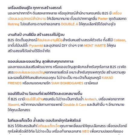
เครื่องเขียนคู่ใจ ทุกการสร้างสรรค์
มองหาปากกาดีๆ ดินสอหลากหลาย หรืออุปกรณ์สำนักงานครบครัน B2S มี
เครื่อง
เขียนและอุปกรณ์สำนักงาน
ให้เลือกมากมาย ตั้งแต่ปากกาลูกลื่น
Parker
ชุดดินสอกด
Rotring
ไปจนถึงกระดาษถ่ายเอกสาร
DOUBLE A
ให้คุณเลือกใช้ได้อย่างจุใจ
งานศิลป์ งานฝีมือ สร้างสรรค์ไม่รู้จบ
B2S จัดเต็มอุปกรณ์
ศิลปะและงานฝีมือ
สำหรับคนสร้างสรรค์ตัวจริง ทั้งสีไม้
Colleen
,
ขาตั้งไม้บนโต๊ะ
Pyramid
และอุปกรณ์ DIY ต่างๆ จาก
MONT MARTE
ให้คุณ
สร้างสรรค์ได้อย่างไร้ขีดจำกัด
ของเล่นและของขวัญ สุดพิเศษทุกเทศกาล
มองหาของเล่นเสริมพัฒนาการ หรือของขวัญสุดพิเศษสำหรับทุกโอกาส B2S เราคัด
สรร
ของเล่นและของขวัญ
หลากหลายสไตล์ เหมาะสำหรับทุกเพศทุกวัย สร้างความสุข
และรอยยิ้มให้กับคนพิเศษของคุณ ไม่ว่าจะเป็น กระเป๋าเก็บอุณหภูมิ
KAKAO
FRIENDS
หรือเกมจดหมายรัก
SIAM BOARDGAMES
เรามีครบ!
ของใช้ในบ้าน ไอเทมที่ช่วยให้ชีวิตสะดวกสบายขึ้น
ที่ B2S เรามี
ของใช้ในบ้าน
ครบครัน ไม่ว่าจะเป็นกาต้มน้ำ
Anitech
, เครื่องฟอกอากาศ
Xiaomi
, หน้ากากอนามัยทางการแพทย์
Double A Care
และสินค้าอื่น ๆ อีกมากมาย
ให้คุณเลือกสรร
ไอทีและแก็ดเจ็ต ล้ำสมัย ตอบโจทย์ทุกไลฟ์สไตล์
B2S ได้คัดสรรสินค้า
ไอทีและแก็ดเจ็ต
คุณภาพเยี่ยมมาให้คุณเลือกสรร เพื่อตอบโจทย์
ทุกไลฟ์สไตล์ดิจิทัล ไม่ว่าจะเป็น เครื่องทำลายเอกสาร
NEO
เพื่อความปลอดภัยของ