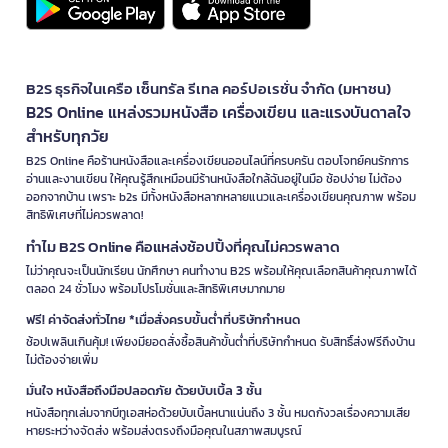
B2S ธุรกิจในเครือ เซ็นทรัล รีเทล คอร์ปอเรชั่น จำกัด (มหาชน)
B2S Online แหล่งรวมหนังสือ เครื่องเขียน และแรงบันดาลใจ
สำหรับทุกวัย
B2S Online คือร้านหนังสือและเครื่องเขียนออนไลน์ที่ครบครัน ตอบโจทย์คนรักการ
อ่านและงานเขียน ให้คุณรู้สึกเหมือนมีร้านหนังสือใกล้ฉันอยู่ในมือ ช้อปง่าย ไม่ต้อง
ออกจากบ้าน เพราะ b2s มีทั้งหนังสือหลากหลายแนวและเครื่องเขียนคุณภาพ พร้อม
สิทธิพิเศษที่ไม่ควรพลาด!
ทำไม B2S Online คือแหล่งช้อปปิ้งที่คุณไม่ควรพลาด
ไม่ว่าคุณจะเป็นนักเรียน นักศึกษา คนทำงาน B2S พร้อมให้คุณเลือกสินค้าคุณภาพได้
ตลอด 24 ชั่วโมง พร้อมโปรโมชั่นและสิทธิพิเศษมากมาย
ฟรี! ค่าจัดส่งทั่วไทย *เมื่อสั่งครบขั้นต่ำที่บริษัทกำหนด
ช้อปเพลินเกินคุ้ม! เพียงมียอดสั่งซื้อสินค้าขั้นต่ำที่บริษัทกำหนด รับสิทธิ์ส่งฟรีถึงบ้าน
ไม่ต้องจ่ายเพิ่ม
มั่นใจ หนังสือถึงมือปลอดภัย ด้วยบับเบิ้ล 3 ชั้น
หนังสือทุกเล่มจากบีทูเอสห่อด้วยบับเบิ้ลหนาแน่นถึง 3 ชั้น หมดกังวลเรื่องความเสีย
หายระหว่างจัดส่ง พร้อมส่งตรงถึงมือคุณในสภาพสมบูรณ์