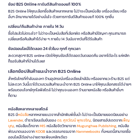
ช้อป B2S Online การันตีสินค้าของแท้ 100%
B2S Online ให้คุณเลือกซื้อสินค้าหลากหลาย ไม่ว่าจะเป็นหนังสือ เครื่องเขียน หรือ
อื่นๆ อีกมากมายได้อย่างมั่นใจ ด้วยการการันตีสินค้าของแท้ 100% ทุกชิ้น
เปลี่ยน/คืนสินค้าง่าย ภายใน 14 วัน
ซื้อไปแล้วไม่ตรงใจ? ไม่ว่าจะเป็นหนังสือที่เลือกผิด หรือสินค้ามีปัญหา คุณสามารถ
เปลี่ยนหรือคืนสินค้าได้ง่าย ๆ ภายใน 14 วันนับจากวันที่ได้รับสินค้า
ช้อปออนไลน์ได้ตลอด 24 ชั่วโมง ทุกที่ ทุกเวลา
สะดวกสุดๆ! B2S online เปิดให้คุณช้อปได้ตลอดวันตลอดคืน อยากได้อะไร แค่คลิก
ก็รอรับสินค้าที่บ้านได้เลย!
เลือกช้อปสินค้าแนะนำจาก B2S Online
สำหรับใครที่กำลังมองหา ร้านอุปกรณ์เครื่องเขียนใกล้ฉัน หรืออยากแวะร้าน B2S แต่
ไม่สะดวก วันนี้เราได้รวบรวมสินค้าแนะนำจาก B2S Online มาให้คุณเลือกสรรได้ง่ายๆ
พร้อมตอบโจทย์ทุกไลฟ์สไตล์ ไม่ว่าคุณจะมองหา ร้านขายหนังสือ หรือสินค้าอื่นๆ
ก็ตาม
หนังสือหลากหลายสไตล์
B2S มี
หนังสือ
หลากหลายแนวจากสำนักพิมพ์ชั้นนำ ไม่ว่าจะเป็นนิยายยอดนิยมอย่าง
Lavender
, ตำราเรียนเข้มข้นของ
ดร. ศุภวัฒน์ พุกเจริญ
, นิตยสารอัปเดตจาก
เพ็ญ
บุญ
, หนังสือเด็กจาก
MIS
หนังสือจิตวิทยาจาก
Mugunghwa Publishing
, หนังสือ
พัฒนาตนเองจาก
KOOB
และวรรณกรรมจาก
Nanmeebooks
ทั้งหมดนี้สามารถซื้อ
ออนไลน์ได้อย่างง่ายดายเพียงคลิกเดียว