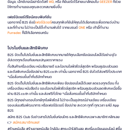
ข้อมูล, เอ็กซ์เทอนัลฮาร์ดดิสก์
WD
, หรือ คีย์บอร์ดไร้สายเมาส์คอมโบ
GEEZER
ที่ช่วย
ให้การทำงานของคุณสะดวกสบายยิ่งขึ้น
เฟอร์นิเจอร์ดีไซน์ครบฟังก์ชั่น
นอกจากนี้ B2S ยังมี
เฟอร์นิเจอร์
ครบทุกฟังก์ชันให้คุณได้เลือกสรรเพื่อตกแต่งบ้าน
และที่ทำงาน ไม่ว่าจะเป็นโต๊ะทำงานพับได้ จากแบรนด์
ONE
หรือ เก้าอี้ทำงาน
Furradec
ก็มีให้เลือกครบครัน
โปรโมชั่นและสิทธิพิเศษ
B2S จัดเต็มโปรโมชั่นและสิทธิพิเศษมากมายให้คุณเลือกช้อปออนไลน์ได้อย่างจุใจ
อัปเดตทุกเดือนกับแคมเปญลดราคาแรง
ทั้งสินค้าเครื่องเขียน หนังสือขายดี และไอเทมไลฟ์สไตล์สุดชิค พร้อมคูปองส่วนลด
และดีลพิเศษเมื่อช้อปผ่าน B2S.co.th เท่านั้น นอกจากนี้ B2S ยังใจดีส่งฟรีทั่วประเทศ
*เมื่อสั่งครบขั้นต่ำที่บริษัทกำหนด
B2S จัดเต็มโปรโมชั่นและสิทธิพิเศษเพียบ ช้อปออนไลน์ได้เลย! ลดแรงทุกเดือน ทั้ง
เครื่องเขียน หนังสือดัง ของไอเทมไลฟ์สไตล์สุดชิค พร้อมคูปองส่วนลดพิเศษเมื่อซื้อ
ผ่าน B2S.co.th เท่านั้น และส่งฟรีทั่วไทย *เมื่อสั่งครบขั้นต่ำที่บริษัทกำหนด
B2S มีทุกอย่างตอบโจทย์ทุกไลฟ์สไตล์ ไม่ว่าจะเป็นอุปกรณ์อ่านเขียน เครื่องเขียน
ของเล่นเสริมพัฒนาการ หรือเฟอร์นิเจอร์ ช้อปง่าย สะดวก ทุกที่ ทุกเวลา แค่มี App
B2S
สมัคร B2S Club รับข่าวสารโปรโมชั่นก่อนใคร และสิทธิพิเศษเฉพาะสมาชิก! คลิกเลย
สมัครสมาชิกเลย!
👉
#ร้านหนังสือ #ร้านขายหนังสือ ใกล้ฉัน #กระเป๋าใส่ดินสอ #เครื่องเขียนออนไลน์ #ซื้อ