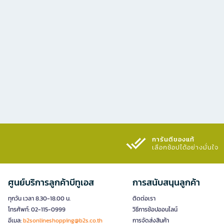
การันตีของแท้
เลือกช้อปได้อย่างมั่นใจ​
ศูนย์บริการลูกค้าบีทูเอส
การสนับสนุนลูกค้า
ทุกวัน เวลา 8.30-18.00 น.
ติดต่อเรา
โทรศัพท์: 02-115-0999
วิธีการช้อปออนไลน์
อีเมล:
b2sonlineshopping@b2s.co.th
การจัดส่งสินค้า