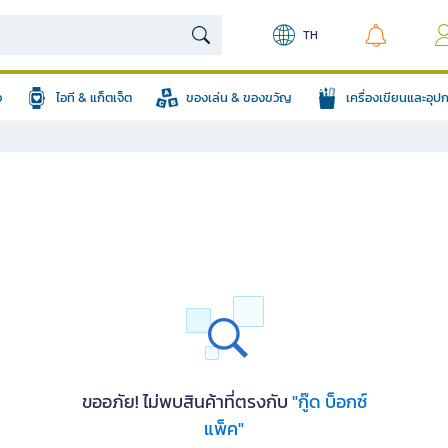
TH
อ
ไอที & แก็ตเจ็ต
ของเล่น & ของขวัญ
เครื่องเขียนและอุ
ขออภัย! ไม่พบสินค้าที่ตรงกับ
"กู๊ด บ็อกซ์
แพ็ค"