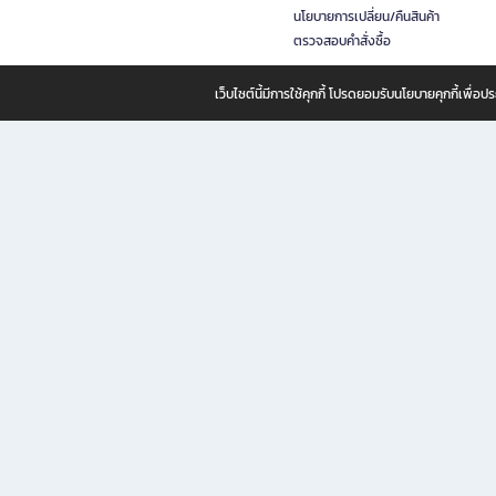
นโยบายการเปลี่ยน/คืนสินค้า
ตรวจสอบคำสั่งซื้อ
เว็บไซต์นี้มีการใช้คุกกี้ โปรดยอมรับนโยบายคุกกี้เพื่
B2S ธุรกิจในเครือ เซ็นทรัล รีเทล คอร์ปอเรชั่น จำกัด (มหาชน)
B2S Online แหล่งรวมหนังสือ เครื่องเขียน และแรงบันดาลใจสำหรับ
B2S Online คือร้านหนังสือและเครื่องเขียนออนไลน์ที่ครบครัน ตอบโจทย์คนรักการอ่านและงานเ
ทำไม B2S Online คือแหล่งช้อปปิ้งที่คุณไม่ควรพลาด
ไม่ว่าคุณจะเป็นนักเรียน นักศึกษา คนทำงาน B2S พร้อมให้คุณเลือกสินค้าคุณภาพได้ตลอด 24