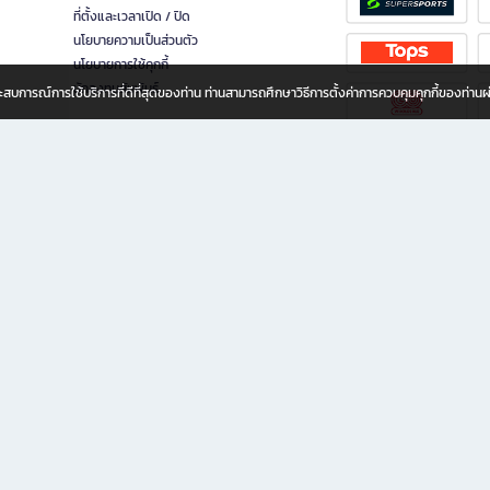
ที่ตั้งและเวลาเปิด / ปิด
นโยบายความเป็นส่วนตัว
นโยบายการใช้คุกกี้
นักลงทุนสัมพันธ์
อประสบการณ์การใช้บริการที่ดีที่สุดของท่าน ท่านสามารถศึกษาวิธีการตั้งค่าการควบคุมคุกกี้ของท่าน
ทุกวัย
ขียน ให้คุณรู้สึกเหมือนมีร้านหนังสือใกล้ฉันอยู่ในมือ ช้อปง่าย ไม่ต้องออกจากบ้าน เพราะ b2
 ชั่วโมง พร้อมโปรโมชั่นและสิทธิพิเศษมากมาย