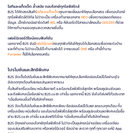
ไอทีและแก็ดเจ็ต ล้ำสมัย ตอบโจทย์ทุกไลฟ์สไตล์
B2S ได้คัดสรรสินค้า
ไอทีและแก็ดเจ็ต
คุณภาพเยี่ยมมาให้คุณเลือกสรร เพื่อตอบโจทย์
ทุกไลฟ์สไตล์ดิจิทัล ไม่ว่าจะเป็น เครื่องทำลายเอกสาร
NEO
เพื่อความปลอดภัยของ
ข้อมูล, เอ็กซ์เทอนัลฮาร์ดดิสก์
WD
, หรือ คีย์บอร์ดไร้สายเมาส์คอมโบ
GEEZER
ที่ช่วย
ให้การทำงานของคุณสะดวกสบายยิ่งขึ้น
เฟอร์นิเจอร์ดีไซน์ครบฟังก์ชั่น
นอกจากนี้ B2S ยังมี
เฟอร์นิเจอร์
ครบทุกฟังก์ชันให้คุณได้เลือกสรรเพื่อตกแต่งบ้าน
และที่ทำงาน ไม่ว่าจะเป็นโต๊ะทำงานพับได้ จากแบรนด์
ONE
หรือ เก้าอี้ทำงาน
Furradec
ก็มีให้เลือกครบครัน
โปรโมชั่นและสิทธิพิเศษ
B2S จัดเต็มโปรโมชั่นและสิทธิพิเศษมากมายให้คุณเลือกช้อปออนไลน์ได้อย่างจุใจ
อัปเดตทุกเดือนกับแคมเปญลดราคาแรง
ทั้งสินค้าเครื่องเขียน หนังสือขายดี และไอเทมไลฟ์สไตล์สุดชิค พร้อมคูปองส่วนลด
และดีลพิเศษเมื่อช้อปผ่าน B2S.co.th เท่านั้น นอกจากนี้ B2S ยังใจดีส่งฟรีทั่วประเทศ
*เมื่อสั่งครบขั้นต่ำที่บริษัทกำหนด
B2S จัดเต็มโปรโมชั่นและสิทธิพิเศษเพียบ ช้อปออนไลน์ได้เลย! ลดแรงทุกเดือน ทั้ง
เครื่องเขียน หนังสือดัง ของไอเทมไลฟ์สไตล์สุดชิค พร้อมคูปองส่วนลดพิเศษเมื่อซื้อ
ผ่าน B2S.co.th เท่านั้น และส่งฟรีทั่วไทย *เมื่อสั่งครบขั้นต่ำที่บริษัทกำหนด
B2S มีทุกอย่างตอบโจทย์ทุกไลฟ์สไตล์ ไม่ว่าจะเป็นอุปกรณ์อ่านเขียน เครื่องเขียน
ของเล่นเสริมพัฒนาการ หรือเฟอร์นิเจอร์ ช้อปง่าย สะดวก ทุกที่ ทุกเวลา แค่มี App