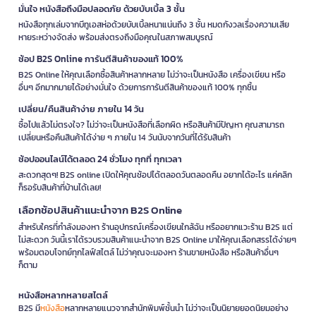
มั่นใจ หนังสือถึงมือปลอดภัย ด้วยบับเบิ้ล 3 ชั้น
หนังสือทุกเล่มจากบีทูเอสห่อด้วยบับเบิ้ลหนาแน่นถึง 3 ชั้น หมดกังวลเรื่องความเสีย
หายระหว่างจัดส่ง พร้อมส่งตรงถึงมือคุณในสภาพสมบูรณ์
ช้อป B2S Online การันตีสินค้าของแท้ 100%
B2S Online ให้คุณเลือกซื้อสินค้าหลากหลาย ไม่ว่าจะเป็นหนังสือ เครื่องเขียน หรือ
อื่นๆ อีกมากมายได้อย่างมั่นใจ ด้วยการการันตีสินค้าของแท้ 100% ทุกชิ้น
เปลี่ยน/คืนสินค้าง่าย ภายใน 14 วัน
ซื้อไปแล้วไม่ตรงใจ? ไม่ว่าจะเป็นหนังสือที่เลือกผิด หรือสินค้ามีปัญหา คุณสามารถ
เปลี่ยนหรือคืนสินค้าได้ง่าย ๆ ภายใน 14 วันนับจากวันที่ได้รับสินค้า
ช้อปออนไลน์ได้ตลอด 24 ชั่วโมง ทุกที่ ทุกเวลา
สะดวกสุดๆ! B2S online เปิดให้คุณช้อปได้ตลอดวันตลอดคืน อยากได้อะไร แค่คลิก
ก็รอรับสินค้าที่บ้านได้เลย!
เลือกช้อปสินค้าแนะนำจาก B2S Online
สำหรับใครที่กำลังมองหา ร้านอุปกรณ์เครื่องเขียนใกล้ฉัน หรืออยากแวะร้าน B2S แต่
ไม่สะดวก วันนี้เราได้รวบรวมสินค้าแนะนำจาก B2S Online มาให้คุณเลือกสรรได้ง่ายๆ
พร้อมตอบโจทย์ทุกไลฟ์สไตล์ ไม่ว่าคุณจะมองหา ร้านขายหนังสือ หรือสินค้าอื่นๆ
ก็ตาม
หนังสือหลากหลายสไตล์
B2S มี
หนังสือ
หลากหลายแนวจากสำนักพิมพ์ชั้นนำ ไม่ว่าจะเป็นนิยายยอดนิยมอย่าง