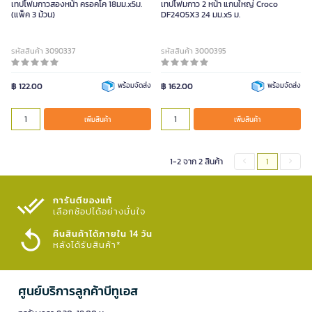
เทปโฟมกาวสองหน้า ครอคโค 18มม.x5ม.
เทปโฟมกาว 2 หน้า แกนใหญ่ Croco
(แพ็ค 3 ม้วน)
DF2405X3 24 มม.x5 ม.
รหัสสินค้า 3090337
รหัสสินค้า 3000395
฿ 122.00
พร้อมจัดส่ง
฿ 162.00
พร้อมจัดส่ง
เพิ่มสินค้า
เพิ่มสินค้า
1-2 จาก 2 สินค้า
1
การันตีของแท้
เลือกช้อปได้อย่างมั่นใจ​
คืนสินค้าได้ภายใน 14 วัน
หลังได้รับสินค้า*
ศูนย์บริการลูกค้าบีทูเอส