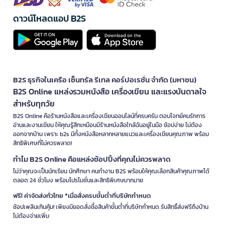
ดาวน์โหลดแอป B2S
B2S ธุรกิจในเครือ เซ็นทรัล รีเทล คอร์ปอเรชั่น จำกัด (มหาชน)
B2S Online แหล่งรวมหนังสือ เครื่องเขียน และแรงบันดาลใจ
สำหรับทุกวัย
B2S Online คือร้านหนังสือและเครื่องเขียนออนไลน์ที่ครบครัน ตอบโจทย์คนรักการ
อ่านและงานเขียน ให้คุณรู้สึกเหมือนมีร้านหนังสือใกล้ฉันอยู่ในมือ ช้อปง่าย ไม่ต้อง
ออกจากบ้าน เพราะ b2s มีทั้งหนังสือหลากหลายแนวและเครื่องเขียนคุณภาพ พร้อม
สิทธิพิเศษที่ไม่ควรพลาด!
ทำไม B2S Online คือแหล่งช้อปปิ้งที่คุณไม่ควรพลาด
ไม่ว่าคุณจะเป็นนักเรียน นักศึกษา คนทำงาน B2S พร้อมให้คุณเลือกสินค้าคุณภาพได้
ตลอด 24 ชั่วโมง พร้อมโปรโมชั่นและสิทธิพิเศษมากมาย
ฟรี! ค่าจัดส่งทั่วไทย *เมื่อสั่งครบขั้นต่ำที่บริษัทกำหนด
ช้อปเพลินเกินคุ้ม! เพียงมียอดสั่งซื้อสินค้าขั้นต่ำที่บริษัทกำหนด รับสิทธิ์ส่งฟรีถึงบ้าน
ไม่ต้องจ่ายเพิ่ม