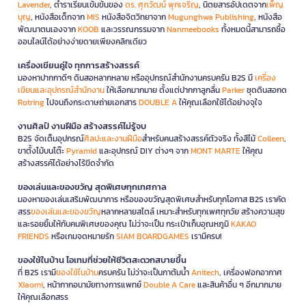
Lavender
, ตำราเรียนเข้มข้นของ
ดร. ศุภวัฒน์ พุกเจริญ
, นิตยสารอัปเดตจาก
เพ็ญ
บุญ
, หนังสือเด็กจาก
MIS
หนังสือจิตวิทยาจาก
Mugunghwa Publishing
, หนังสือ
พัฒนาตนเองจาก
KOOB
และวรรณกรรมจาก
Nanmeebooks
ทั้งหมดนี้สามารถซื้อ
ออนไลน์ได้อย่างง่ายดายเพียงคลิกเดียว
เครื่องเขียนคู่ใจ ทุกการสร้างสรรค์
มองหาปากกาดีๆ ดินสอหลากหลาย หรืออุปกรณ์สำนักงานครบครัน B2S มี
เครื่อง
เขียนและอุปกรณ์สำนักงาน
ให้เลือกมากมาย ตั้งแต่ปากกาลูกลื่น
Parker
ชุดดินสอกด
Rotring
ไปจนถึงกระดาษถ่ายเอกสาร
DOUBLE A
ให้คุณเลือกใช้ได้อย่างจุใจ
งานศิลป์ งานฝีมือ สร้างสรรค์ไม่รู้จบ
B2S จัดเต็มอุปกรณ์
ศิลปะและงานฝีมือ
สำหรับคนสร้างสรรค์ตัวจริง ทั้งสีไม้
Colleen
,
ขาตั้งไม้บนโต๊ะ
Pyramid
และอุปกรณ์ DIY ต่างๆ จาก
MONT MARTE
ให้คุณ
สร้างสรรค์ได้อย่างไร้ขีดจำกัด
ของเล่นและของขวัญ สุดพิเศษทุกเทศกาล
มองหาของเล่นเสริมพัฒนาการ หรือของขวัญสุดพิเศษสำหรับทุกโอกาส B2S เราคัด
สรร
ของเล่นและของขวัญ
หลากหลายสไตล์ เหมาะสำหรับทุกเพศทุกวัย สร้างความสุข
และรอยยิ้มให้กับคนพิเศษของคุณ ไม่ว่าจะเป็น กระเป๋าเก็บอุณหภูมิ
KAKAO
FRIENDS
หรือเกมจดหมายรัก
SIAM BOARDGAMES
เรามีครบ!
ของใช้ในบ้าน ไอเทมที่ช่วยให้ชีวิตสะดวกสบายขึ้น
ที่ B2S เรามี
ของใช้ในบ้าน
ครบครัน ไม่ว่าจะเป็นกาต้มน้ำ
Anitech
, เครื่องฟอกอากาศ
Xiaomi
, หน้ากากอนามัยทางการแพทย์
Double A Care
และสินค้าอื่น ๆ อีกมากมาย
ให้คุณเลือกสรร