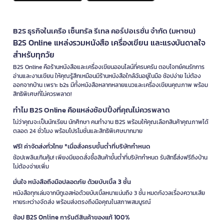
B2S ธุรกิจในเครือ เซ็นทรัล รีเทล คอร์ปอเรชั่น จำกัด (มหาชน)
B2S Online แหล่งรวมหนังสือ เครื่องเขียน และแรงบันดาลใจ
สำหรับทุกวัย
B2S Online คือร้านหนังสือและเครื่องเขียนออนไลน์ที่ครบครัน ตอบโจทย์คนรักการ
อ่านและงานเขียน ให้คุณรู้สึกเหมือนมีร้านหนังสือใกล้ฉันอยู่ในมือ ช้อปง่าย ไม่ต้อง
ออกจากบ้าน เพราะ b2s มีทั้งหนังสือหลากหลายแนวและเครื่องเขียนคุณภาพ พร้อม
สิทธิพิเศษที่ไม่ควรพลาด!
ทำไม B2S Online คือแหล่งช้อปปิ้งที่คุณไม่ควรพลาด
ไม่ว่าคุณจะเป็นนักเรียน นักศึกษา คนทำงาน B2S พร้อมให้คุณเลือกสินค้าคุณภาพได้
ตลอด 24 ชั่วโมง พร้อมโปรโมชั่นและสิทธิพิเศษมากมาย
ฟรี! ค่าจัดส่งทั่วไทย *เมื่อสั่งครบขั้นต่ำที่บริษัทกำหนด
ช้อปเพลินเกินคุ้ม! เพียงมียอดสั่งซื้อสินค้าขั้นต่ำที่บริษัทกำหนด รับสิทธิ์ส่งฟรีถึงบ้าน
ไม่ต้องจ่ายเพิ่ม
มั่นใจ หนังสือถึงมือปลอดภัย ด้วยบับเบิ้ล 3 ชั้น
หนังสือทุกเล่มจากบีทูเอสห่อด้วยบับเบิ้ลหนาแน่นถึง 3 ชั้น หมดกังวลเรื่องความเสีย
หายระหว่างจัดส่ง พร้อมส่งตรงถึงมือคุณในสภาพสมบูรณ์
ช้อป B2S Online การันตีสินค้าของแท้ 100%