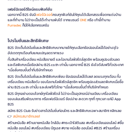
เฟอร์นิเจอร์ดีไซน์ครบฟังก์ชั่น
นอกจากนี้ B2S ยังมี
เฟอร์นิเจอร์
ครบทุกฟังก์ชันให้คุณได้เลือกสรรเพื่อตกแต่งบ้าน
และที่ทำงาน ไม่ว่าจะเป็นโต๊ะทำงานพับได้ จากแบรนด์
ONE
หรือ เก้าอี้ทำงาน
Furradec
ก็มีให้เลือกครบครัน
โปรโมชั่นและสิทธิพิเศษ
B2S จัดเต็มโปรโมชั่นและสิทธิพิเศษมากมายให้คุณเลือกช้อปออนไลน์ได้อย่างจุใจ
อัปเดตทุกเดือนกับแคมเปญลดราคาแรง
ทั้งสินค้าเครื่องเขียน หนังสือขายดี และไอเทมไลฟ์สไตล์สุดชิค พร้อมคูปองส่วนลด
และดีลพิเศษเมื่อช้อปผ่าน B2S.co.th เท่านั้น นอกจากนี้ B2S ยังใจดีส่งฟรีทั่วประเทศ
*เมื่อสั่งครบขั้นต่ำที่บริษัทกำหนด
B2S จัดเต็มโปรโมชั่นและสิทธิพิเศษเพียบ ช้อปออนไลน์ได้เลย! ลดแรงทุกเดือน ทั้ง
เครื่องเขียน หนังสือดัง ของไอเทมไลฟ์สไตล์สุดชิค พร้อมคูปองส่วนลดพิเศษเมื่อซื้อ
ผ่าน B2S.co.th เท่านั้น และส่งฟรีทั่วไทย *เมื่อสั่งครบขั้นต่ำที่บริษัทกำหนด
B2S มีทุกอย่างตอบโจทย์ทุกไลฟ์สไตล์ ไม่ว่าจะเป็นอุปกรณ์อ่านเขียน เครื่องเขียน
ของเล่นเสริมพัฒนาการ หรือเฟอร์นิเจอร์ ช้อปง่าย สะดวก ทุกที่ ทุกเวลา แค่มี App
B2S
สมัคร B2S Club รับข่าวสารโปรโมชั่นก่อนใคร และสิทธิพิเศษเฉพาะสมาชิก! คลิกเลย
สมัครสมาชิกเลย!
👉
#ร้านหนังสือ #ร้านขายหนังสือ ใกล้ฉัน #กระเป๋าใส่ดินสอ #เครื่องเขียนออนไลน์ #ซื้อ
หนังสือ ออนไลน์ #เครื่องเขียน บีทูเอส #ขาย หนังสือ ออนไลน์ #B2S #ร้านเครื่อง