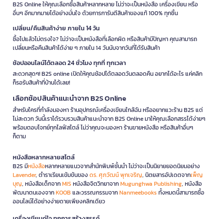
B2S Online ให้คุณเลือกซื้อสินค้าหลากหลาย ไม่ว่าจะเป็นหนังสือ เครื่องเขียน หรือ
อื่นๆ อีกมากมายได้อย่างมั่นใจ ด้วยการการันตีสินค้าของแท้ 100% ทุกชิ้น
เปลี่ยน/คืนสินค้าง่าย ภายใน 14 วัน
ซื้อไปแล้วไม่ตรงใจ? ไม่ว่าจะเป็นหนังสือที่เลือกผิด หรือสินค้ามีปัญหา คุณสามารถ
เปลี่ยนหรือคืนสินค้าได้ง่าย ๆ ภายใน 14 วันนับจากวันที่ได้รับสินค้า
ช้อปออนไลน์ได้ตลอด 24 ชั่วโมง ทุกที่ ทุกเวลา
สะดวกสุดๆ! B2S online เปิดให้คุณช้อปได้ตลอดวันตลอดคืน อยากได้อะไร แค่คลิก
ก็รอรับสินค้าที่บ้านได้เลย!
เลือกช้อปสินค้าแนะนำจาก B2S Online
สำหรับใครที่กำลังมองหา ร้านอุปกรณ์เครื่องเขียนใกล้ฉัน หรืออยากแวะร้าน B2S แต่
ไม่สะดวก วันนี้เราได้รวบรวมสินค้าแนะนำจาก B2S Online มาให้คุณเลือกสรรได้ง่ายๆ
พร้อมตอบโจทย์ทุกไลฟ์สไตล์ ไม่ว่าคุณจะมองหา ร้านขายหนังสือ หรือสินค้าอื่นๆ
ก็ตาม
หนังสือหลากหลายสไตล์
B2S มี
หนังสือ
หลากหลายแนวจากสำนักพิมพ์ชั้นนำ ไม่ว่าจะเป็นนิยายยอดนิยมอย่าง
Lavender
, ตำราเรียนเข้มข้นของ
ดร. ศุภวัฒน์ พุกเจริญ
, นิตยสารอัปเดตจาก
เพ็ญ
บุญ
, หนังสือเด็กจาก
MIS
หนังสือจิตวิทยาจาก
Mugunghwa Publishing
, หนังสือ
พัฒนาตนเองจาก
KOOB
และวรรณกรรมจาก
Nanmeebooks
ทั้งหมดนี้สามารถซื้อ
ออนไลน์ได้อย่างง่ายดายเพียงคลิกเดียว
เครื่องเขียนคู่ใจ ทุกการสร้างสรรค์