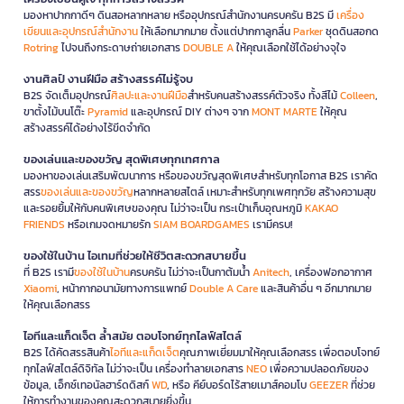
มองหาปากกาดีๆ ดินสอหลากหลาย หรืออุปกรณ์สำนักงานครบครัน B2S มี
เครื่อง
เขียนและอุปกรณ์สำนักงาน
ให้เลือกมากมาย ตั้งแต่ปากกาลูกลื่น
Parker
ชุดดินสอกด
Rotring
ไปจนถึงกระดาษถ่ายเอกสาร
DOUBLE A
ให้คุณเลือกใช้ได้อย่างจุใจ
งานศิลป์ งานฝีมือ สร้างสรรค์ไม่รู้จบ
B2S จัดเต็มอุปกรณ์
ศิลปะและงานฝีมือ
สำหรับคนสร้างสรรค์ตัวจริง ทั้งสีไม้
Colleen
,
ขาตั้งไม้บนโต๊ะ
Pyramid
และอุปกรณ์ DIY ต่างๆ จาก
MONT MARTE
ให้คุณ
สร้างสรรค์ได้อย่างไร้ขีดจำกัด
ของเล่นและของขวัญ สุดพิเศษทุกเทศกาล
มองหาของเล่นเสริมพัฒนาการ หรือของขวัญสุดพิเศษสำหรับทุกโอกาส B2S เราคัด
สรร
ของเล่นและของขวัญ
หลากหลายสไตล์ เหมาะสำหรับทุกเพศทุกวัย สร้างความสุข
และรอยยิ้มให้กับคนพิเศษของคุณ ไม่ว่าจะเป็น กระเป๋าเก็บอุณหภูมิ
KAKAO
FRIENDS
หรือเกมจดหมายรัก
SIAM BOARDGAMES
เรามีครบ!
ของใช้ในบ้าน ไอเทมที่ช่วยให้ชีวิตสะดวกสบายขึ้น
ที่ B2S เรามี
ของใช้ในบ้าน
ครบครัน ไม่ว่าจะเป็นกาต้มน้ำ
Anitech
, เครื่องฟอกอากาศ
Xiaomi
, หน้ากากอนามัยทางการแพทย์
Double A Care
และสินค้าอื่น ๆ อีกมากมาย
ให้คุณเลือกสรร
ไอทีและแก็ดเจ็ต ล้ำสมัย ตอบโจทย์ทุกไลฟ์สไตล์
B2S ได้คัดสรรสินค้า
ไอทีและแก็ดเจ็ต
คุณภาพเยี่ยมมาให้คุณเลือกสรร เพื่อตอบโจทย์
ทุกไลฟ์สไตล์ดิจิทัล ไม่ว่าจะเป็น เครื่องทำลายเอกสาร
NEO
เพื่อความปลอดภัยของ
ข้อมูล, เอ็กซ์เทอนัลฮาร์ดดิสก์
WD
, หรือ คีย์บอร์ดไร้สายเมาส์คอมโบ
GEEZER
ที่ช่วย
ให้การทำงานของคุณสะดวกสบายยิ่งขึ้น