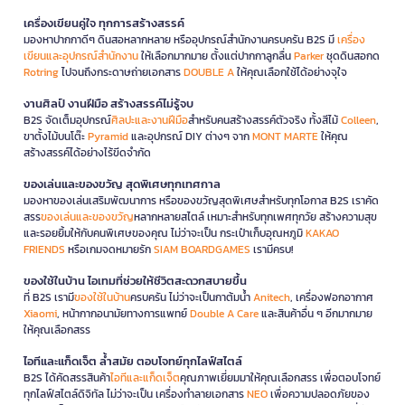
เครื่องเขียนคู่ใจ ทุกการสร้างสรรค์
มองหาปากกาดีๆ ดินสอหลากหลาย หรืออุปกรณ์สำนักงานครบครัน B2S มี
เครื่อง
เขียนและอุปกรณ์สำนักงาน
ให้เลือกมากมาย ตั้งแต่ปากกาลูกลื่น
Parker
ชุดดินสอกด
Rotring
ไปจนถึงกระดาษถ่ายเอกสาร
DOUBLE A
ให้คุณเลือกใช้ได้อย่างจุใจ
งานศิลป์ งานฝีมือ สร้างสรรค์ไม่รู้จบ
B2S จัดเต็มอุปกรณ์
ศิลปะและงานฝีมือ
สำหรับคนสร้างสรรค์ตัวจริง ทั้งสีไม้
Colleen
,
ขาตั้งไม้บนโต๊ะ
Pyramid
และอุปกรณ์ DIY ต่างๆ จาก
MONT MARTE
ให้คุณ
สร้างสรรค์ได้อย่างไร้ขีดจำกัด
ของเล่นและของขวัญ สุดพิเศษทุกเทศกาล
มองหาของเล่นเสริมพัฒนาการ หรือของขวัญสุดพิเศษสำหรับทุกโอกาส B2S เราคัด
สรร
ของเล่นและของขวัญ
หลากหลายสไตล์ เหมาะสำหรับทุกเพศทุกวัย สร้างความสุข
และรอยยิ้มให้กับคนพิเศษของคุณ ไม่ว่าจะเป็น กระเป๋าเก็บอุณหภูมิ
KAKAO
FRIENDS
หรือเกมจดหมายรัก
SIAM BOARDGAMES
เรามีครบ!
ของใช้ในบ้าน ไอเทมที่ช่วยให้ชีวิตสะดวกสบายขึ้น
ที่ B2S เรามี
ของใช้ในบ้าน
ครบครัน ไม่ว่าจะเป็นกาต้มน้ำ
Anitech
, เครื่องฟอกอากาศ
Xiaomi
, หน้ากากอนามัยทางการแพทย์
Double A Care
และสินค้าอื่น ๆ อีกมากมาย
ให้คุณเลือกสรร
ไอทีและแก็ดเจ็ต ล้ำสมัย ตอบโจทย์ทุกไลฟ์สไตล์
B2S ได้คัดสรรสินค้า
ไอทีและแก็ดเจ็ต
คุณภาพเยี่ยมมาให้คุณเลือกสรร เพื่อตอบโจทย์
ทุกไลฟ์สไตล์ดิจิทัล ไม่ว่าจะเป็น เครื่องทำลายเอกสาร
NEO
เพื่อความปลอดภัยของ