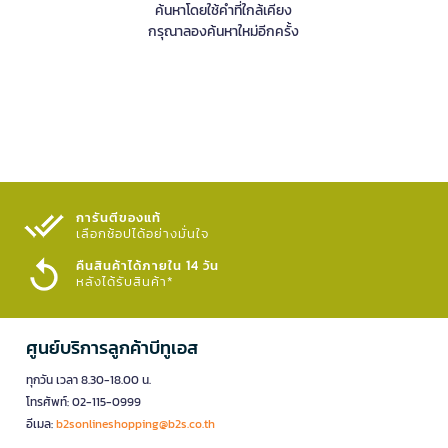
ค้นหาโดยใช้คำที่ใกล้เคียง
กรุณาลองค้นหาใหม่อีกครั้ง
การันตีของแท้
เลือกช้อปได้อย่างมั่นใจ​
คืนสินค้าได้ภายใน 14 วัน
หลังได้รับสินค้า*
ศูนย์บริการลูกค้าบีทูเอส
ทุกวัน เวลา 8.30-18.00 น.
โทรศัพท์: 02-115-0999
อีเมล:
b2sonlineshopping@b2s.co.th