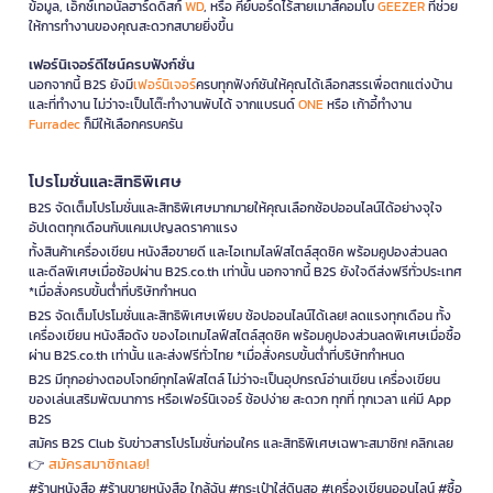
ข้อมูล, เอ็กซ์เทอนัลฮาร์ดดิสก์
WD
, หรือ คีย์บอร์ดไร้สายเมาส์คอมโบ
GEEZER
ที่ช่วย
ให้การทำงานของคุณสะดวกสบายยิ่งขึ้น
เฟอร์นิเจอร์ดีไซน์ครบฟังก์ชั่น
นอกจากนี้ B2S ยังมี
เฟอร์นิเจอร์
ครบทุกฟังก์ชันให้คุณได้เลือกสรรเพื่อตกแต่งบ้าน
และที่ทำงาน ไม่ว่าจะเป็นโต๊ะทำงานพับได้ จากแบรนด์
ONE
หรือ เก้าอี้ทำงาน
Furradec
ก็มีให้เลือกครบครัน
โปรโมชั่นและสิทธิพิเศษ
B2S จัดเต็มโปรโมชั่นและสิทธิพิเศษมากมายให้คุณเลือกช้อปออนไลน์ได้อย่างจุใจ
อัปเดตทุกเดือนกับแคมเปญลดราคาแรง
ทั้งสินค้าเครื่องเขียน หนังสือขายดี และไอเทมไลฟ์สไตล์สุดชิค พร้อมคูปองส่วนลด
และดีลพิเศษเมื่อช้อปผ่าน B2S.co.th เท่านั้น นอกจากนี้ B2S ยังใจดีส่งฟรีทั่วประเทศ
*เมื่อสั่งครบขั้นต่ำที่บริษัทกำหนด
B2S จัดเต็มโปรโมชั่นและสิทธิพิเศษเพียบ ช้อปออนไลน์ได้เลย! ลดแรงทุกเดือน ทั้ง
เครื่องเขียน หนังสือดัง ของไอเทมไลฟ์สไตล์สุดชิค พร้อมคูปองส่วนลดพิเศษเมื่อซื้อ
ผ่าน B2S.co.th เท่านั้น และส่งฟรีทั่วไทย *เมื่อสั่งครบขั้นต่ำที่บริษัทกำหนด
B2S มีทุกอย่างตอบโจทย์ทุกไลฟ์สไตล์ ไม่ว่าจะเป็นอุปกรณ์อ่านเขียน เครื่องเขียน
ของเล่นเสริมพัฒนาการ หรือเฟอร์นิเจอร์ ช้อปง่าย สะดวก ทุกที่ ทุกเวลา แค่มี App
B2S
สมัคร B2S Club รับข่าวสารโปรโมชั่นก่อนใคร และสิทธิพิเศษเฉพาะสมาชิก! คลิกเลย
สมัครสมาชิกเลย!
👉
#ร้านหนังสือ #ร้านขายหนังสือ ใกล้ฉัน #กระเป๋าใส่ดินสอ #เครื่องเขียนออนไลน์ #ซื้อ