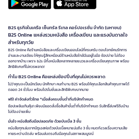
B2S ธุรกิจในเครือ เซ็นทรัล รีเทล คอร์ปอเรชั่น จำกัด (มหาชน)
B2S Online แหล่งรวมหนังสือ เครื่องเขียน และแรงบันดาลใจ
สำหรับทุกวัย
B2S Online คือร้านหนังสือและเครื่องเขียนออนไลน์ที่ครบครัน ตอบโจทย์คนรักการ
อ่านและงานเขียน ให้คุณรู้สึกเหมือนมีร้านหนังสือใกล้ฉันอยู่ในมือ ช้อปง่าย ไม่ต้อง
ออกจากบ้าน เพราะ b2s มีทั้งหนังสือหลากหลายแนวและเครื่องเขียนคุณภาพ พร้อม
สิทธิพิเศษที่ไม่ควรพลาด!
ทำไม B2S Online คือแหล่งช้อปปิ้งที่คุณไม่ควรพลาด
ไม่ว่าคุณจะเป็นนักเรียน นักศึกษา คนทำงาน B2S พร้อมให้คุณเลือกสินค้าคุณภาพได้
ตลอด 24 ชั่วโมง พร้อมโปรโมชั่นและสิทธิพิเศษมากมาย
ฟรี! ค่าจัดส่งทั่วไทย *เมื่อสั่งครบขั้นต่ำที่บริษัทกำหนด
ช้อปเพลินเกินคุ้ม! เพียงมียอดสั่งซื้อสินค้าขั้นต่ำที่บริษัทกำหนด รับสิทธิ์ส่งฟรีถึงบ้าน
ไม่ต้องจ่ายเพิ่ม
มั่นใจ หนังสือถึงมือปลอดภัย ด้วยบับเบิ้ล 3 ชั้น
หนังสือทุกเล่มจากบีทูเอสห่อด้วยบับเบิ้ลหนาแน่นถึง 3 ชั้น หมดกังวลเรื่องความเสีย
หายระหว่างจัดส่ง พร้อมส่งตรงถึงมือคุณในสภาพสมบูรณ์