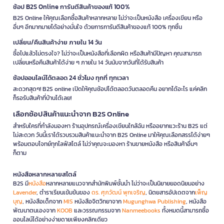
ช้อป B2S Online การันตีสินค้าของแท้ 100%
B2S Online ให้คุณเลือกซื้อสินค้าหลากหลาย ไม่ว่าจะเป็นหนังสือ เครื่องเขียน หรือ
อื่นๆ อีกมากมายได้อย่างมั่นใจ ด้วยการการันตีสินค้าของแท้ 100% ทุกชิ้น
เปลี่ยน/คืนสินค้าง่าย ภายใน 14 วัน
ซื้อไปแล้วไม่ตรงใจ? ไม่ว่าจะเป็นหนังสือที่เลือกผิด หรือสินค้ามีปัญหา คุณสามารถ
เปลี่ยนหรือคืนสินค้าได้ง่าย ๆ ภายใน 14 วันนับจากวันที่ได้รับสินค้า
ช้อปออนไลน์ได้ตลอด 24 ชั่วโมง ทุกที่ ทุกเวลา
สะดวกสุดๆ! B2S online เปิดให้คุณช้อปได้ตลอดวันตลอดคืน อยากได้อะไร แค่คลิก
ก็รอรับสินค้าที่บ้านได้เลย!
เลือกช้อปสินค้าแนะนำจาก B2S Online
สำหรับใครที่กำลังมองหา ร้านอุปกรณ์เครื่องเขียนใกล้ฉัน หรืออยากแวะร้าน B2S แต่
ไม่สะดวก วันนี้เราได้รวบรวมสินค้าแนะนำจาก B2S Online มาให้คุณเลือกสรรได้ง่ายๆ
พร้อมตอบโจทย์ทุกไลฟ์สไตล์ ไม่ว่าคุณจะมองหา ร้านขายหนังสือ หรือสินค้าอื่นๆ
ก็ตาม
หนังสือหลากหลายสไตล์
B2S มี
หนังสือ
หลากหลายแนวจากสำนักพิมพ์ชั้นนำ ไม่ว่าจะเป็นนิยายยอดนิยมอย่าง
Lavender
, ตำราเรียนเข้มข้นของ
ดร. ศุภวัฒน์ พุกเจริญ
, นิตยสารอัปเดตจาก
เพ็ญ
บุญ
, หนังสือเด็กจาก
MIS
หนังสือจิตวิทยาจาก
Mugunghwa Publishing
, หนังสือ
พัฒนาตนเองจาก
KOOB
และวรรณกรรมจาก
Nanmeebooks
ทั้งหมดนี้สามารถซื้อ
ออนไลน์ได้อย่างง่ายดายเพียงคลิกเดียว