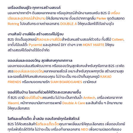
เครื่องเขียนคู่ใจ ทุกการสร้างสรรค์
มองหาปากกาดีๆ ดินสอหลากหลาย หรืออุปกรณ์สำนักงานครบครัน B2S มี
เครื่อง
เขียนและอุปกรณ์สำนักงาน
ให้เลือกมากมาย ตั้งแต่ปากกาลูกลื่น
Parker
ชุดดินสอกด
Rotring
ไปจนถึงกระดาษถ่ายเอกสาร
DOUBLE A
ให้คุณเลือกใช้ได้อย่างจุใจ
งานศิลป์ งานฝีมือ สร้างสรรค์ไม่รู้จบ
B2S จัดเต็มอุปกรณ์
ศิลปะและงานฝีมือ
สำหรับคนสร้างสรรค์ตัวจริง ทั้งสีไม้
Colleen
,
ขาตั้งไม้บนโต๊ะ
Pyramid
และอุปกรณ์ DIY ต่างๆ จาก
MONT MARTE
ให้คุณ
สร้างสรรค์ได้อย่างไร้ขีดจำกัด
ของเล่นและของขวัญ สุดพิเศษทุกเทศกาล
มองหาของเล่นเสริมพัฒนาการ หรือของขวัญสุดพิเศษสำหรับทุกโอกาส B2S เราคัด
สรร
ของเล่นและของขวัญ
หลากหลายสไตล์ เหมาะสำหรับทุกเพศทุกวัย สร้างความสุข
และรอยยิ้มให้กับคนพิเศษของคุณ ไม่ว่าจะเป็น กระเป๋าเก็บอุณหภูมิ
KAKAO
FRIENDS
หรือเกมจดหมายรัก
SIAM BOARDGAMES
เรามีครบ!
ของใช้ในบ้าน ไอเทมที่ช่วยให้ชีวิตสะดวกสบายขึ้น
ที่ B2S เรามี
ของใช้ในบ้าน
ครบครัน ไม่ว่าจะเป็นกาต้มน้ำ
Anitech
, เครื่องฟอกอากาศ
Xiaomi
, หน้ากากอนามัยทางการแพทย์
Double A Care
และสินค้าอื่น ๆ อีกมากมาย
ให้คุณเลือกสรร
ไอทีและแก็ดเจ็ต ล้ำสมัย ตอบโจทย์ทุกไลฟ์สไตล์
B2S ได้คัดสรรสินค้า
ไอทีและแก็ดเจ็ต
คุณภาพเยี่ยมมาให้คุณเลือกสรร เพื่อตอบโจทย์
ทุกไลฟ์สไตล์ดิจิทัล ไม่ว่าจะเป็น เครื่องทำลายเอกสาร
NEO
เพื่อความปลอดภัยของ