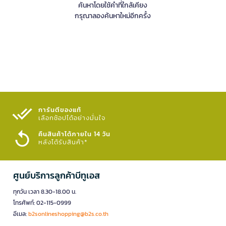
ค้นหาโดยใช้คำที่ใกล้เคียง
กรุณาลองค้นหาใหม่อีกครั้ง
การันตีของแท้
เลือกช้อปได้อย่างมั่นใจ​
คืนสินค้าได้ภายใน 14 วัน
หลังได้รับสินค้า*
ศูนย์บริการลูกค้าบีทูเอส
ทุกวัน เวลา 8.30-18.00 น.
โทรศัพท์: 02-115-0999
อีเมล:
b2sonlineshopping@b2s.co.th