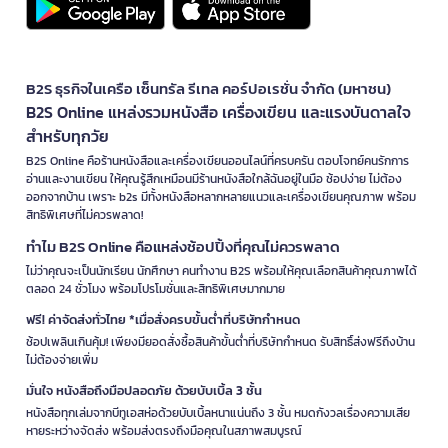
B2S ธุรกิจในเครือ เซ็นทรัล รีเทล คอร์ปอเรชั่น จำกัด (มหาชน)
B2S Online แหล่งรวมหนังสือ เครื่องเขียน และแรงบันดาลใจ
สำหรับทุกวัย
B2S Online คือร้านหนังสือและเครื่องเขียนออนไลน์ที่ครบครัน ตอบโจทย์คนรักการ
อ่านและงานเขียน ให้คุณรู้สึกเหมือนมีร้านหนังสือใกล้ฉันอยู่ในมือ ช้อปง่าย ไม่ต้อง
ออกจากบ้าน เพราะ b2s มีทั้งหนังสือหลากหลายแนวและเครื่องเขียนคุณภาพ พร้อม
สิทธิพิเศษที่ไม่ควรพลาด!
ทำไม B2S Online คือแหล่งช้อปปิ้งที่คุณไม่ควรพลาด
ไม่ว่าคุณจะเป็นนักเรียน นักศึกษา คนทำงาน B2S พร้อมให้คุณเลือกสินค้าคุณภาพได้
ตลอด 24 ชั่วโมง พร้อมโปรโมชั่นและสิทธิพิเศษมากมาย
ฟรี! ค่าจัดส่งทั่วไทย *เมื่อสั่งครบขั้นต่ำที่บริษัทกำหนด
ช้อปเพลินเกินคุ้ม! เพียงมียอดสั่งซื้อสินค้าขั้นต่ำที่บริษัทกำหนด รับสิทธิ์ส่งฟรีถึงบ้าน
ไม่ต้องจ่ายเพิ่ม
มั่นใจ หนังสือถึงมือปลอดภัย ด้วยบับเบิ้ล 3 ชั้น
หนังสือทุกเล่มจากบีทูเอสห่อด้วยบับเบิ้ลหนาแน่นถึง 3 ชั้น หมดกังวลเรื่องความเสีย
หายระหว่างจัดส่ง พร้อมส่งตรงถึงมือคุณในสภาพสมบูรณ์