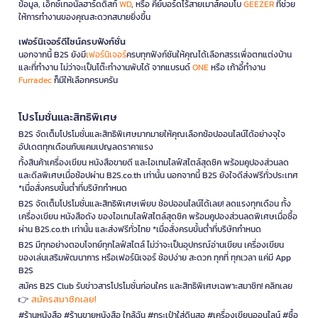
ข้อมูล, เอ็กซ์เทอนัลฮาร์ดดิสก์
WD
, หรือ คีย์บอร์ดไร้สายเมาส์คอมโบ
GEEZER
ที่ช่วย
ให้การทำงานของคุณสะดวกสบายยิ่งขึ้น
เฟอร์นิเจอร์ดีไซน์ครบฟังก์ชั่น
นอกจากนี้ B2S ยังมี
เฟอร์นิเจอร์
ครบทุกฟังก์ชันให้คุณได้เลือกสรรเพื่อตกแต่งบ้าน
และที่ทำงาน ไม่ว่าจะเป็นโต๊ะทำงานพับได้ จากแบรนด์
ONE
หรือ เก้าอี้ทำงาน
Furradec
ก็มีให้เลือกครบครัน
โปรโมชั่นและสิทธิพิเศษ
B2S จัดเต็มโปรโมชั่นและสิทธิพิเศษมากมายให้คุณเลือกช้อปออนไลน์ได้อย่างจุใจ
อัปเดตทุกเดือนกับแคมเปญลดราคาแรง
ทั้งสินค้าเครื่องเขียน หนังสือขายดี และไอเทมไลฟ์สไตล์สุดชิค พร้อมคูปองส่วนลด
และดีลพิเศษเมื่อช้อปผ่าน B2S.co.th เท่านั้น นอกจากนี้ B2S ยังใจดีส่งฟรีทั่วประเทศ
*เมื่อสั่งครบขั้นต่ำที่บริษัทกำหนด
B2S จัดเต็มโปรโมชั่นและสิทธิพิเศษเพียบ ช้อปออนไลน์ได้เลย! ลดแรงทุกเดือน ทั้ง
เครื่องเขียน หนังสือดัง ของไอเทมไลฟ์สไตล์สุดชิค พร้อมคูปองส่วนลดพิเศษเมื่อซื้อ
ผ่าน B2S.co.th เท่านั้น และส่งฟรีทั่วไทย *เมื่อสั่งครบขั้นต่ำที่บริษัทกำหนด
B2S มีทุกอย่างตอบโจทย์ทุกไลฟ์สไตล์ ไม่ว่าจะเป็นอุปกรณ์อ่านเขียน เครื่องเขียน
ของเล่นเสริมพัฒนาการ หรือเฟอร์นิเจอร์ ช้อปง่าย สะดวก ทุกที่ ทุกเวลา แค่มี App
B2S
สมัคร B2S Club รับข่าวสารโปรโมชั่นก่อนใคร และสิทธิพิเศษเฉพาะสมาชิก! คลิกเลย
สมัครสมาชิกเลย!
👉
#ร้านหนังสือ #ร้านขายหนังสือ ใกล้ฉัน #กระเป๋าใส่ดินสอ #เครื่องเขียนออนไลน์ #ซื้อ