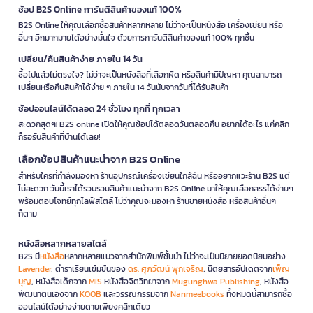
ช้อป B2S Online การันตีสินค้าของแท้ 100%
B2S Online ให้คุณเลือกซื้อสินค้าหลากหลาย ไม่ว่าจะเป็นหนังสือ เครื่องเขียน หรือ
อื่นๆ อีกมากมายได้อย่างมั่นใจ ด้วยการการันตีสินค้าของแท้ 100% ทุกชิ้น
เปลี่ยน/คืนสินค้าง่าย ภายใน 14 วัน
ซื้อไปแล้วไม่ตรงใจ? ไม่ว่าจะเป็นหนังสือที่เลือกผิด หรือสินค้ามีปัญหา คุณสามารถ
เปลี่ยนหรือคืนสินค้าได้ง่าย ๆ ภายใน 14 วันนับจากวันที่ได้รับสินค้า
ช้อปออนไลน์ได้ตลอด 24 ชั่วโมง ทุกที่ ทุกเวลา
สะดวกสุดๆ! B2S online เปิดให้คุณช้อปได้ตลอดวันตลอดคืน อยากได้อะไร แค่คลิก
ก็รอรับสินค้าที่บ้านได้เลย!
เลือกช้อปสินค้าแนะนำจาก B2S Online
สำหรับใครที่กำลังมองหา ร้านอุปกรณ์เครื่องเขียนใกล้ฉัน หรืออยากแวะร้าน B2S แต่
ไม่สะดวก วันนี้เราได้รวบรวมสินค้าแนะนำจาก B2S Online มาให้คุณเลือกสรรได้ง่ายๆ
พร้อมตอบโจทย์ทุกไลฟ์สไตล์ ไม่ว่าคุณจะมองหา ร้านขายหนังสือ หรือสินค้าอื่นๆ
ก็ตาม
หนังสือหลากหลายสไตล์
B2S มี
หนังสือ
หลากหลายแนวจากสำนักพิมพ์ชั้นนำ ไม่ว่าจะเป็นนิยายยอดนิยมอย่าง
Lavender
, ตำราเรียนเข้มข้นของ
ดร. ศุภวัฒน์ พุกเจริญ
, นิตยสารอัปเดตจาก
เพ็ญ
บุญ
, หนังสือเด็กจาก
MIS
หนังสือจิตวิทยาจาก
Mugunghwa Publishing
, หนังสือ
พัฒนาตนเองจาก
KOOB
และวรรณกรรมจาก
Nanmeebooks
ทั้งหมดนี้สามารถซื้อ
ออนไลน์ได้อย่างง่ายดายเพียงคลิกเดียว