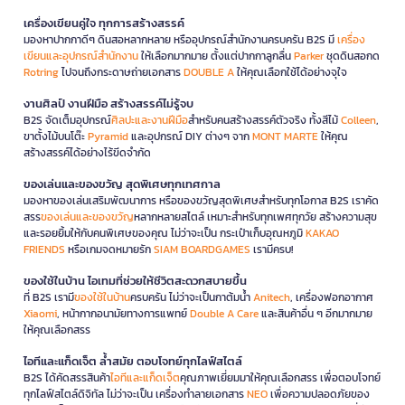
เครื่องเขียนคู่ใจ ทุกการสร้างสรรค์
มองหาปากกาดีๆ ดินสอหลากหลาย หรืออุปกรณ์สำนักงานครบครัน B2S มี
เครื่อง
เขียนและอุปกรณ์สำนักงาน
ให้เลือกมากมาย ตั้งแต่ปากกาลูกลื่น
Parker
ชุดดินสอกด
Rotring
ไปจนถึงกระดาษถ่ายเอกสาร
DOUBLE A
ให้คุณเลือกใช้ได้อย่างจุใจ
งานศิลป์ งานฝีมือ สร้างสรรค์ไม่รู้จบ
B2S จัดเต็มอุปกรณ์
ศิลปะและงานฝีมือ
สำหรับคนสร้างสรรค์ตัวจริง ทั้งสีไม้
Colleen
,
ขาตั้งไม้บนโต๊ะ
Pyramid
และอุปกรณ์ DIY ต่างๆ จาก
MONT MARTE
ให้คุณ
สร้างสรรค์ได้อย่างไร้ขีดจำกัด
ของเล่นและของขวัญ สุดพิเศษทุกเทศกาล
มองหาของเล่นเสริมพัฒนาการ หรือของขวัญสุดพิเศษสำหรับทุกโอกาส B2S เราคัด
สรร
ของเล่นและของขวัญ
หลากหลายสไตล์ เหมาะสำหรับทุกเพศทุกวัย สร้างความสุข
และรอยยิ้มให้กับคนพิเศษของคุณ ไม่ว่าจะเป็น กระเป๋าเก็บอุณหภูมิ
KAKAO
FRIENDS
หรือเกมจดหมายรัก
SIAM BOARDGAMES
เรามีครบ!
ของใช้ในบ้าน ไอเทมที่ช่วยให้ชีวิตสะดวกสบายขึ้น
ที่ B2S เรามี
ของใช้ในบ้าน
ครบครัน ไม่ว่าจะเป็นกาต้มน้ำ
Anitech
, เครื่องฟอกอากาศ
Xiaomi
, หน้ากากอนามัยทางการแพทย์
Double A Care
และสินค้าอื่น ๆ อีกมากมาย
ให้คุณเลือกสรร
ไอทีและแก็ดเจ็ต ล้ำสมัย ตอบโจทย์ทุกไลฟ์สไตล์
B2S ได้คัดสรรสินค้า
ไอทีและแก็ดเจ็ต
คุณภาพเยี่ยมมาให้คุณเลือกสรร เพื่อตอบโจทย์
ทุกไลฟ์สไตล์ดิจิทัล ไม่ว่าจะเป็น เครื่องทำลายเอกสาร
NEO
เพื่อความปลอดภัยของ