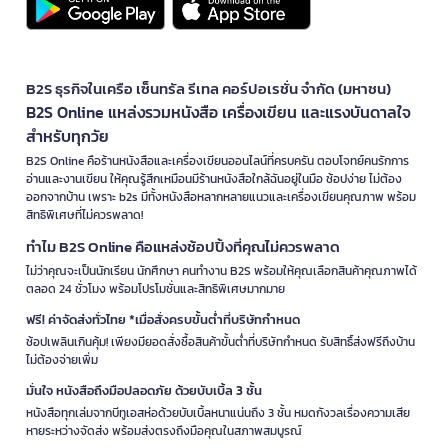
B2S ธุรกิจในเครือ เซ็นทรัล รีเทล คอร์ปอเรชั่น จำกัด (มหาชน)
B2S Online แหล่งรวมหนังสือ เครื่องเขียน และแรงบันดาลใจ
สำหรับทุกวัย
B2S Online คือร้านหนังสือและเครื่องเขียนออนไลน์ที่ครบครัน ตอบโจทย์คนรักการ
อ่านและงานเขียน ให้คุณรู้สึกเหมือนมีร้านหนังสือใกล้ฉันอยู่ในมือ ช้อปง่าย ไม่ต้อง
ออกจากบ้าน เพราะ b2s มีทั้งหนังสือหลากหลายแนวและเครื่องเขียนคุณภาพ พร้อม
สิทธิพิเศษที่ไม่ควรพลาด!
ทำไม B2S Online คือแหล่งช้อปปิ้งที่คุณไม่ควรพลาด
ไม่ว่าคุณจะเป็นนักเรียน นักศึกษา คนทำงาน B2S พร้อมให้คุณเลือกสินค้าคุณภาพได้
ตลอด 24 ชั่วโมง พร้อมโปรโมชั่นและสิทธิพิเศษมากมาย
ฟรี! ค่าจัดส่งทั่วไทย *เมื่อสั่งครบขั้นต่ำที่บริษัทกำหนด
ช้อปเพลินเกินคุ้ม! เพียงมียอดสั่งซื้อสินค้าขั้นต่ำที่บริษัทกำหนด รับสิทธิ์ส่งฟรีถึงบ้าน
ไม่ต้องจ่ายเพิ่ม
มั่นใจ หนังสือถึงมือปลอดภัย ด้วยบับเบิ้ล 3 ชั้น
หนังสือทุกเล่มจากบีทูเอสห่อด้วยบับเบิ้ลหนาแน่นถึง 3 ชั้น หมดกังวลเรื่องความเสีย
หายระหว่างจัดส่ง พร้อมส่งตรงถึงมือคุณในสภาพสมบูรณ์