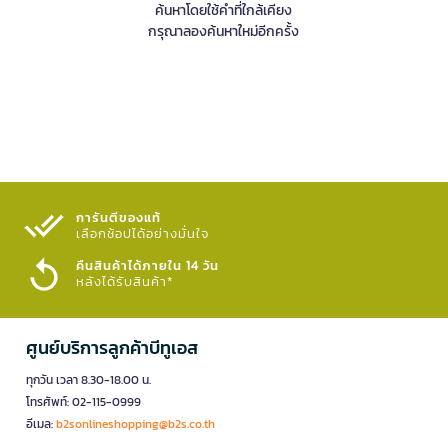
ค้นหาโดยใช้คำที่ใกล้เคียง
กรุณาลองค้นหาใหม่อีกครั้ง
การันตีของแท้
เลือกช้อปได้อย่างมั่นใจ​
คืนสินค้าได้ภายใน 14 วัน
หลังได้รับสินค้า*
ศูนย์บริการลูกค้าบีทูเอส
ทุกวัน เวลา 8.30-18.00 น.
โทรศัพท์: 02-115-0999
อีเมล:
b2sonlineshopping@b2s.co.th