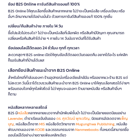
ช้อป B2S Online การันตีสินค้าของแท้ 100%
B2S Online ให้คุณเลือกซื้อสินค้าหลากหลาย ไม่ว่าจะเป็นหนังสือ เครื่องเขียน หรือ
อื่นๆ อีกมากมายได้อย่างมั่นใจ ด้วยการการันตีสินค้าของแท้ 100% ทุกชิ้น
เปลี่ยน/คืนสินค้าง่าย ภายใน 14 วัน
ซื้อไปแล้วไม่ตรงใจ? ไม่ว่าจะเป็นหนังสือที่เลือกผิด หรือสินค้ามีปัญหา คุณสามารถ
เปลี่ยนหรือคืนสินค้าได้ง่าย ๆ ภายใน 14 วันนับจากวันที่ได้รับสินค้า
ช้อปออนไลน์ได้ตลอด 24 ชั่วโมง ทุกที่ ทุกเวลา
สะดวกสุดๆ! B2S online เปิดให้คุณช้อปได้ตลอดวันตลอดคืน อยากได้อะไร แค่คลิก
ก็รอรับสินค้าที่บ้านได้เลย!
เลือกช้อปสินค้าแนะนำจาก B2S Online
สำหรับใครที่กำลังมองหา ร้านอุปกรณ์เครื่องเขียนใกล้ฉัน หรืออยากแวะร้าน B2S แต่
ไม่สะดวก วันนี้เราได้รวบรวมสินค้าแนะนำจาก B2S Online มาให้คุณเลือกสรรได้ง่ายๆ
พร้อมตอบโจทย์ทุกไลฟ์สไตล์ ไม่ว่าคุณจะมองหา ร้านขายหนังสือ หรือสินค้าอื่นๆ
ก็ตาม
หนังสือหลากหลายสไตล์
B2S มี
หนังสือ
หลากหลายแนวจากสำนักพิมพ์ชั้นนำ ไม่ว่าจะเป็นนิยายยอดนิยมอย่าง
Lavender
, ตำราเรียนเข้มข้นของ
ดร. ศุภวัฒน์ พุกเจริญ
, นิตยสารอัปเดตจาก
เพ็ญ
บุญ
, หนังสือเด็กจาก
MIS
หนังสือจิตวิทยาจาก
Mugunghwa Publishing
, หนังสือ
พัฒนาตนเองจาก
KOOB
และวรรณกรรมจาก
Nanmeebooks
ทั้งหมดนี้สามารถซื้อ
ออนไลน์ได้อย่างง่ายดายเพียงคลิกเดียว