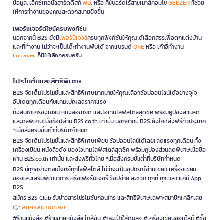
ข้อมูล, เอ็กซ์เทอนัลฮาร์ดดิสก์
WD
, หรือ คีย์บอร์ดไร้สายเมาส์คอมโบ
GEEZER
ที่ช่วย
ให้การทำงานของคุณสะดวกสบายยิ่งขึ้น
เฟอร์นิเจอร์ดีไซน์ครบฟังก์ชั่น
นอกจากนี้ B2S ยังมี
เฟอร์นิเจอร์
ครบทุกฟังก์ชันให้คุณได้เลือกสรรเพื่อตกแต่งบ้าน
และที่ทำงาน ไม่ว่าจะเป็นโต๊ะทำงานพับได้ จากแบรนด์
ONE
หรือ เก้าอี้ทำงาน
Furradec
ก็มีให้เลือกครบครัน
โปรโมชั่นและสิทธิพิเศษ
B2S จัดเต็มโปรโมชั่นและสิทธิพิเศษมากมายให้คุณเลือกช้อปออนไลน์ได้อย่างจุใจ
อัปเดตทุกเดือนกับแคมเปญลดราคาแรง
ทั้งสินค้าเครื่องเขียน หนังสือขายดี และไอเทมไลฟ์สไตล์สุดชิค พร้อมคูปองส่วนลด
และดีลพิเศษเมื่อช้อปผ่าน B2S.co.th เท่านั้น นอกจากนี้ B2S ยังใจดีส่งฟรีทั่วประเทศ
*เมื่อสั่งครบขั้นต่ำที่บริษัทกำหนด
B2S จัดเต็มโปรโมชั่นและสิทธิพิเศษเพียบ ช้อปออนไลน์ได้เลย! ลดแรงทุกเดือน ทั้ง
เครื่องเขียน หนังสือดัง ของไอเทมไลฟ์สไตล์สุดชิค พร้อมคูปองส่วนลดพิเศษเมื่อซื้อ
ผ่าน B2S.co.th เท่านั้น และส่งฟรีทั่วไทย *เมื่อสั่งครบขั้นต่ำที่บริษัทกำหนด
B2S มีทุกอย่างตอบโจทย์ทุกไลฟ์สไตล์ ไม่ว่าจะเป็นอุปกรณ์อ่านเขียน เครื่องเขียน
ของเล่นเสริมพัฒนาการ หรือเฟอร์นิเจอร์ ช้อปง่าย สะดวก ทุกที่ ทุกเวลา แค่มี App
B2S
สมัคร B2S Club รับข่าวสารโปรโมชั่นก่อนใคร และสิทธิพิเศษเฉพาะสมาชิก! คลิกเลย
สมัครสมาชิกเลย!
👉
#ร้านหนังสือ #ร้านขายหนังสือ ใกล้ฉัน #กระเป๋าใส่ดินสอ #เครื่องเขียนออนไลน์ #ซื้อ