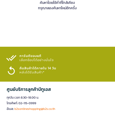
ค้นหาโดยใช้คำที่ใกล้เคียง
กรุณาลองค้นหาใหม่อีกครั้ง
การันตีของแท้
เลือกช้อปได้อย่างมั่นใจ​
คืนสินค้าได้ภายใน 14 วัน
หลังได้รับสินค้า*
ศูนย์บริการลูกค้าบีทูเอส
ทุกวัน เวลา 8.30-18.00 น.
โทรศัพท์: 02-115-0999
อีเมล:
b2sonlineshopping@b2s.co.th