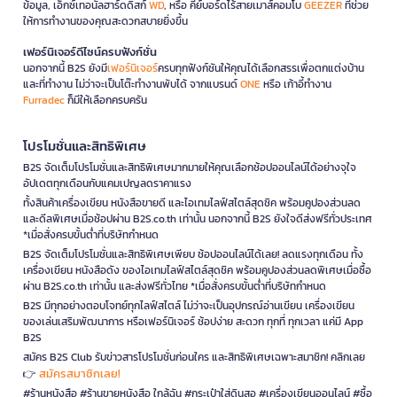
ข้อมูล, เอ็กซ์เทอนัลฮาร์ดดิสก์
WD
, หรือ คีย์บอร์ดไร้สายเมาส์คอมโบ
GEEZER
ที่ช่วย
ให้การทำงานของคุณสะดวกสบายยิ่งขึ้น
เฟอร์นิเจอร์ดีไซน์ครบฟังก์ชั่น
นอกจากนี้ B2S ยังมี
เฟอร์นิเจอร์
ครบทุกฟังก์ชันให้คุณได้เลือกสรรเพื่อตกแต่งบ้าน
และที่ทำงาน ไม่ว่าจะเป็นโต๊ะทำงานพับได้ จากแบรนด์
ONE
หรือ เก้าอี้ทำงาน
Furradec
ก็มีให้เลือกครบครัน
โปรโมชั่นและสิทธิพิเศษ
B2S จัดเต็มโปรโมชั่นและสิทธิพิเศษมากมายให้คุณเลือกช้อปออนไลน์ได้อย่างจุใจ
อัปเดตทุกเดือนกับแคมเปญลดราคาแรง
ทั้งสินค้าเครื่องเขียน หนังสือขายดี และไอเทมไลฟ์สไตล์สุดชิค พร้อมคูปองส่วนลด
และดีลพิเศษเมื่อช้อปผ่าน B2S.co.th เท่านั้น นอกจากนี้ B2S ยังใจดีส่งฟรีทั่วประเทศ
*เมื่อสั่งครบขั้นต่ำที่บริษัทกำหนด
B2S จัดเต็มโปรโมชั่นและสิทธิพิเศษเพียบ ช้อปออนไลน์ได้เลย! ลดแรงทุกเดือน ทั้ง
เครื่องเขียน หนังสือดัง ของไอเทมไลฟ์สไตล์สุดชิค พร้อมคูปองส่วนลดพิเศษเมื่อซื้อ
ผ่าน B2S.co.th เท่านั้น และส่งฟรีทั่วไทย *เมื่อสั่งครบขั้นต่ำที่บริษัทกำหนด
B2S มีทุกอย่างตอบโจทย์ทุกไลฟ์สไตล์ ไม่ว่าจะเป็นอุปกรณ์อ่านเขียน เครื่องเขียน
ของเล่นเสริมพัฒนาการ หรือเฟอร์นิเจอร์ ช้อปง่าย สะดวก ทุกที่ ทุกเวลา แค่มี App
B2S
สมัคร B2S Club รับข่าวสารโปรโมชั่นก่อนใคร และสิทธิพิเศษเฉพาะสมาชิก! คลิกเลย
สมัครสมาชิกเลย!
👉
#ร้านหนังสือ #ร้านขายหนังสือ ใกล้ฉัน #กระเป๋าใส่ดินสอ #เครื่องเขียนออนไลน์ #ซื้อ