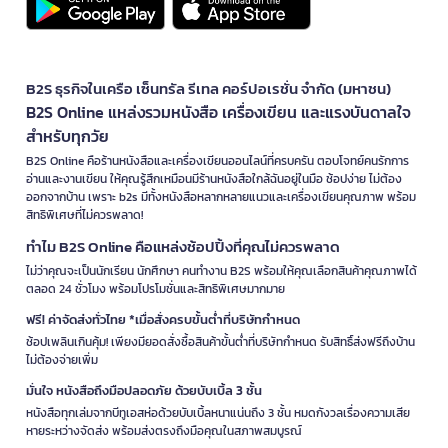
B2S ธุรกิจในเครือ เซ็นทรัล รีเทล คอร์ปอเรชั่น จำกัด (มหาชน)
B2S Online แหล่งรวมหนังสือ เครื่องเขียน และแรงบันดาลใจ
สำหรับทุกวัย
B2S Online คือร้านหนังสือและเครื่องเขียนออนไลน์ที่ครบครัน ตอบโจทย์คนรักการ
อ่านและงานเขียน ให้คุณรู้สึกเหมือนมีร้านหนังสือใกล้ฉันอยู่ในมือ ช้อปง่าย ไม่ต้อง
ออกจากบ้าน เพราะ b2s มีทั้งหนังสือหลากหลายแนวและเครื่องเขียนคุณภาพ พร้อม
สิทธิพิเศษที่ไม่ควรพลาด!
ทำไม B2S Online คือแหล่งช้อปปิ้งที่คุณไม่ควรพลาด
ไม่ว่าคุณจะเป็นนักเรียน นักศึกษา คนทำงาน B2S พร้อมให้คุณเลือกสินค้าคุณภาพได้
ตลอด 24 ชั่วโมง พร้อมโปรโมชั่นและสิทธิพิเศษมากมาย
ฟรี! ค่าจัดส่งทั่วไทย *เมื่อสั่งครบขั้นต่ำที่บริษัทกำหนด
ช้อปเพลินเกินคุ้ม! เพียงมียอดสั่งซื้อสินค้าขั้นต่ำที่บริษัทกำหนด รับสิทธิ์ส่งฟรีถึงบ้าน
ไม่ต้องจ่ายเพิ่ม
มั่นใจ หนังสือถึงมือปลอดภัย ด้วยบับเบิ้ล 3 ชั้น
หนังสือทุกเล่มจากบีทูเอสห่อด้วยบับเบิ้ลหนาแน่นถึง 3 ชั้น หมดกังวลเรื่องความเสีย
หายระหว่างจัดส่ง พร้อมส่งตรงถึงมือคุณในสภาพสมบูรณ์