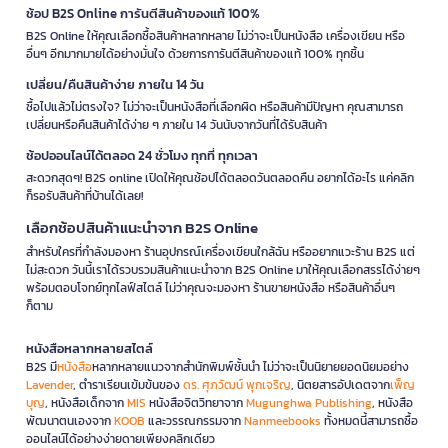
ช้อป B2S Online การันตีสินค้าของแท้ 100%
B2S Online ให้คุณเลือกซื้อสินค้าหลากหลาย ไม่ว่าจะเป็นหนังสือ เครื่องเขียน หรือ
อื่นๆ อีกมากมายได้อย่างมั่นใจ ด้วยการการันตีสินค้าของแท้ 100% ทุกชิ้น
เปลี่ยน/คืนสินค้าง่าย ภายใน 14 วัน
ซื้อไปแล้วไม่ตรงใจ? ไม่ว่าจะเป็นหนังสือที่เลือกผิด หรือสินค้ามีปัญหา คุณสามารถ
เปลี่ยนหรือคืนสินค้าได้ง่าย ๆ ภายใน 14 วันนับจากวันที่ได้รับสินค้า
ช้อปออนไลน์ได้ตลอด 24 ชั่วโมง ทุกที่ ทุกเวลา
สะดวกสุดๆ! B2S online เปิดให้คุณช้อปได้ตลอดวันตลอดคืน อยากได้อะไร แค่คลิก
ก็รอรับสินค้าที่บ้านได้เลย!
เลือกช้อปสินค้าแนะนำจาก B2S Online
สำหรับใครที่กำลังมองหา ร้านอุปกรณ์เครื่องเขียนใกล้ฉัน หรืออยากแวะร้าน B2S แต่
ไม่สะดวก วันนี้เราได้รวบรวมสินค้าแนะนำจาก B2S Online มาให้คุณเลือกสรรได้ง่ายๆ
พร้อมตอบโจทย์ทุกไลฟ์สไตล์ ไม่ว่าคุณจะมองหา ร้านขายหนังสือ หรือสินค้าอื่นๆ
ก็ตาม
หนังสือหลากหลายสไตล์
B2S มี
หนังสือ
หลากหลายแนวจากสำนักพิมพ์ชั้นนำ ไม่ว่าจะเป็นนิยายยอดนิยมอย่าง
Lavender
, ตำราเรียนเข้มข้นของ
ดร. ศุภวัฒน์ พุกเจริญ
, นิตยสารอัปเดตจาก
เพ็ญ
บุญ
, หนังสือเด็กจาก
MIS
หนังสือจิตวิทยาจาก
Mugunghwa Publishing
, หนังสือ
พัฒนาตนเองจาก
KOOB
และวรรณกรรมจาก
Nanmeebooks
ทั้งหมดนี้สามารถซื้อ
ออนไลน์ได้อย่างง่ายดายเพียงคลิกเดียว