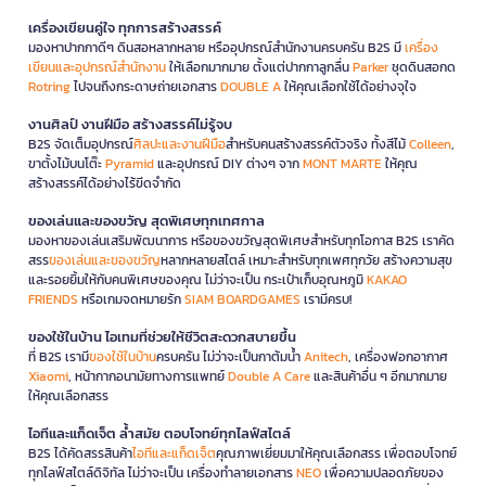
เครื่องเขียนคู่ใจ ทุกการสร้างสรรค์
มองหาปากกาดีๆ ดินสอหลากหลาย หรืออุปกรณ์สำนักงานครบครัน B2S มี
เครื่อง
เขียนและอุปกรณ์สำนักงาน
ให้เลือกมากมาย ตั้งแต่ปากกาลูกลื่น
Parker
ชุดดินสอกด
Rotring
ไปจนถึงกระดาษถ่ายเอกสาร
DOUBLE A
ให้คุณเลือกใช้ได้อย่างจุใจ
งานศิลป์ งานฝีมือ สร้างสรรค์ไม่รู้จบ
B2S จัดเต็มอุปกรณ์
ศิลปะและงานฝีมือ
สำหรับคนสร้างสรรค์ตัวจริง ทั้งสีไม้
Colleen
,
ขาตั้งไม้บนโต๊ะ
Pyramid
และอุปกรณ์ DIY ต่างๆ จาก
MONT MARTE
ให้คุณ
สร้างสรรค์ได้อย่างไร้ขีดจำกัด
ของเล่นและของขวัญ สุดพิเศษทุกเทศกาล
มองหาของเล่นเสริมพัฒนาการ หรือของขวัญสุดพิเศษสำหรับทุกโอกาส B2S เราคัด
สรร
ของเล่นและของขวัญ
หลากหลายสไตล์ เหมาะสำหรับทุกเพศทุกวัย สร้างความสุข
และรอยยิ้มให้กับคนพิเศษของคุณ ไม่ว่าจะเป็น กระเป๋าเก็บอุณหภูมิ
KAKAO
FRIENDS
หรือเกมจดหมายรัก
SIAM BOARDGAMES
เรามีครบ!
ของใช้ในบ้าน ไอเทมที่ช่วยให้ชีวิตสะดวกสบายขึ้น
ที่ B2S เรามี
ของใช้ในบ้าน
ครบครัน ไม่ว่าจะเป็นกาต้มน้ำ
Anitech
, เครื่องฟอกอากาศ
Xiaomi
, หน้ากากอนามัยทางการแพทย์
Double A Care
และสินค้าอื่น ๆ อีกมากมาย
ให้คุณเลือกสรร
ไอทีและแก็ดเจ็ต ล้ำสมัย ตอบโจทย์ทุกไลฟ์สไตล์
B2S ได้คัดสรรสินค้า
ไอทีและแก็ดเจ็ต
คุณภาพเยี่ยมมาให้คุณเลือกสรร เพื่อตอบโจทย์
ทุกไลฟ์สไตล์ดิจิทัล ไม่ว่าจะเป็น เครื่องทำลายเอกสาร
NEO
เพื่อความปลอดภัยของ