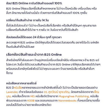
ช้อป B2S Online การันตีสินค้าของแท้ 100%
B2S Online ให้คุณเลือกซื้อสินค้าหลากหลาย ไม่ว่าจะเป็นหนังสือ เครื่องเขียน หรือ
อื่นๆ อีกมากมายได้อย่างมั่นใจ ด้วยการการันตีสินค้าของแท้ 100% ทุกชิ้น
เปลี่ยน/คืนสินค้าง่าย ภายใน 14 วัน
ซื้อไปแล้วไม่ตรงใจ? ไม่ว่าจะเป็นหนังสือที่เลือกผิด หรือสินค้ามีปัญหา คุณสามารถ
เปลี่ยนหรือคืนสินค้าได้ง่าย ๆ ภายใน 14 วันนับจากวันที่ได้รับสินค้า
ช้อปออนไลน์ได้ตลอด 24 ชั่วโมง ทุกที่ ทุกเวลา
สะดวกสุดๆ! B2S online เปิดให้คุณช้อปได้ตลอดวันตลอดคืน อยากได้อะไร แค่คลิก
ก็รอรับสินค้าที่บ้านได้เลย!
เลือกช้อปสินค้าแนะนำจาก B2S Online
สำหรับใครที่กำลังมองหา ร้านอุปกรณ์เครื่องเขียนใกล้ฉัน หรืออยากแวะร้าน B2S แต่
ไม่สะดวก วันนี้เราได้รวบรวมสินค้าแนะนำจาก B2S Online มาให้คุณเลือกสรรได้ง่ายๆ
พร้อมตอบโจทย์ทุกไลฟ์สไตล์ ไม่ว่าคุณจะมองหา ร้านขายหนังสือ หรือสินค้าอื่นๆ
ก็ตาม
หนังสือหลากหลายสไตล์
B2S มี
หนังสือ
หลากหลายแนวจากสำนักพิมพ์ชั้นนำ ไม่ว่าจะเป็นนิยายยอดนิยมอย่าง
Lavender
, ตำราเรียนเข้มข้นของ
ดร. ศุภวัฒน์ พุกเจริญ
, นิตยสารอัปเดตจาก
เพ็ญ
บุญ
, หนังสือเด็กจาก
MIS
หนังสือจิตวิทยาจาก
Mugunghwa Publishing
, หนังสือ
พัฒนาตนเองจาก
KOOB
และวรรณกรรมจาก
Nanmeebooks
ทั้งหมดนี้สามารถซื้อ
ออนไลน์ได้อย่างง่ายดายเพียงคลิกเดียว