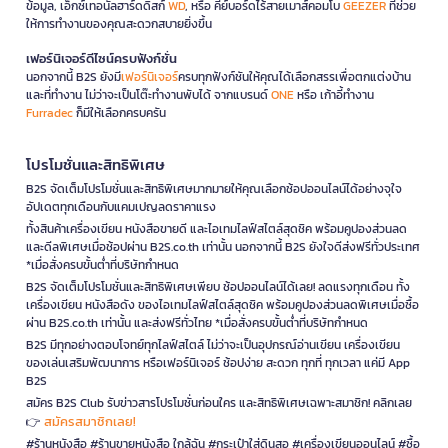
ข้อมูล, เอ็กซ์เทอนัลฮาร์ดดิสก์
WD
, หรือ คีย์บอร์ดไร้สายเมาส์คอมโบ
GEEZER
ที่ช่วย
ให้การทำงานของคุณสะดวกสบายยิ่งขึ้น
เฟอร์นิเจอร์ดีไซน์ครบฟังก์ชั่น
นอกจากนี้ B2S ยังมี
เฟอร์นิเจอร์
ครบทุกฟังก์ชันให้คุณได้เลือกสรรเพื่อตกแต่งบ้าน
และที่ทำงาน ไม่ว่าจะเป็นโต๊ะทำงานพับได้ จากแบรนด์
ONE
หรือ เก้าอี้ทำงาน
Furradec
ก็มีให้เลือกครบครัน
โปรโมชั่นและสิทธิพิเศษ
B2S จัดเต็มโปรโมชั่นและสิทธิพิเศษมากมายให้คุณเลือกช้อปออนไลน์ได้อย่างจุใจ
อัปเดตทุกเดือนกับแคมเปญลดราคาแรง
ทั้งสินค้าเครื่องเขียน หนังสือขายดี และไอเทมไลฟ์สไตล์สุดชิค พร้อมคูปองส่วนลด
และดีลพิเศษเมื่อช้อปผ่าน B2S.co.th เท่านั้น นอกจากนี้ B2S ยังใจดีส่งฟรีทั่วประเทศ
*เมื่อสั่งครบขั้นต่ำที่บริษัทกำหนด
B2S จัดเต็มโปรโมชั่นและสิทธิพิเศษเพียบ ช้อปออนไลน์ได้เลย! ลดแรงทุกเดือน ทั้ง
เครื่องเขียน หนังสือดัง ของไอเทมไลฟ์สไตล์สุดชิค พร้อมคูปองส่วนลดพิเศษเมื่อซื้อ
ผ่าน B2S.co.th เท่านั้น และส่งฟรีทั่วไทย *เมื่อสั่งครบขั้นต่ำที่บริษัทกำหนด
B2S มีทุกอย่างตอบโจทย์ทุกไลฟ์สไตล์ ไม่ว่าจะเป็นอุปกรณ์อ่านเขียน เครื่องเขียน
ของเล่นเสริมพัฒนาการ หรือเฟอร์นิเจอร์ ช้อปง่าย สะดวก ทุกที่ ทุกเวลา แค่มี App
B2S
สมัคร B2S Club รับข่าวสารโปรโมชั่นก่อนใคร และสิทธิพิเศษเฉพาะสมาชิก! คลิกเลย
สมัครสมาชิกเลย!
👉
#ร้านหนังสือ #ร้านขายหนังสือ ใกล้ฉัน #กระเป๋าใส่ดินสอ #เครื่องเขียนออนไลน์ #ซื้อ