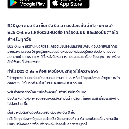
B2S ธุรกิจในเครือ เซ็นทรัล รีเทล คอร์ปอเรชั่น จำกัด (มหาชน)
B2S Online แหล่งรวมหนังสือ เครื่องเขียน และแรงบันดาลใจ
สำหรับทุกวัย
B2S Online คือร้านหนังสือและเครื่องเขียนออนไลน์ที่ครบครัน ตอบโจทย์คนรักการ
อ่านและงานเขียน ให้คุณรู้สึกเหมือนมีร้านหนังสือใกล้ฉันอยู่ในมือ ช้อปง่าย ไม่ต้อง
ออกจากบ้าน เพราะ b2s มีทั้งหนังสือหลากหลายแนวและเครื่องเขียนคุณภาพ พร้อม
สิทธิพิเศษที่ไม่ควรพลาด!
ทำไม B2S Online คือแหล่งช้อปปิ้งที่คุณไม่ควรพลาด
ไม่ว่าคุณจะเป็นนักเรียน นักศึกษา คนทำงาน B2S พร้อมให้คุณเลือกสินค้าคุณภาพได้
ตลอด 24 ชั่วโมง พร้อมโปรโมชั่นและสิทธิพิเศษมากมาย
ฟรี! ค่าจัดส่งทั่วไทย *เมื่อสั่งครบขั้นต่ำที่บริษัทกำหนด
ช้อปเพลินเกินคุ้ม! เพียงมียอดสั่งซื้อสินค้าขั้นต่ำที่บริษัทกำหนด รับสิทธิ์ส่งฟรีถึงบ้าน
ไม่ต้องจ่ายเพิ่ม
มั่นใจ หนังสือถึงมือปลอดภัย ด้วยบับเบิ้ล 3 ชั้น
หนังสือทุกเล่มจากบีทูเอสห่อด้วยบับเบิ้ลหนาแน่นถึง 3 ชั้น หมดกังวลเรื่องความเสีย
หายระหว่างจัดส่ง พร้อมส่งตรงถึงมือคุณในสภาพสมบูรณ์