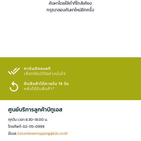
ค้นหาโดยใช้คำที่ใกล้เคียง
กรุณาลองค้นหาใหม่อีกครั้ง
การันตีของแท้
เลือกช้อปได้อย่างมั่นใจ​
คืนสินค้าได้ภายใน 14 วัน
หลังได้รับสินค้า*
ศูนย์บริการลูกค้าบีทูเอส
ทุกวัน เวลา 8.30-18.00 น.
โทรศัพท์: 02-115-0999
อีเมล:
b2sonlineshopping@b2s.co.th