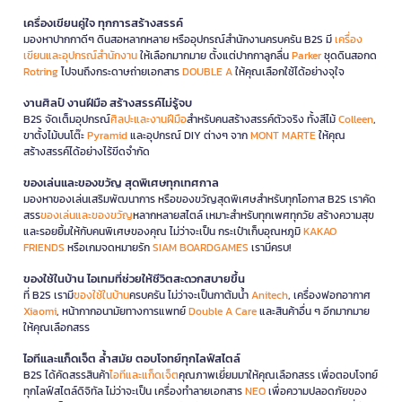
เครื่องเขียนคู่ใจ ทุกการสร้างสรรค์
มองหาปากกาดีๆ ดินสอหลากหลาย หรืออุปกรณ์สำนักงานครบครัน B2S มี
เครื่อง
เขียนและอุปกรณ์สำนักงาน
ให้เลือกมากมาย ตั้งแต่ปากกาลูกลื่น
Parker
ชุดดินสอกด
Rotring
ไปจนถึงกระดาษถ่ายเอกสาร
DOUBLE A
ให้คุณเลือกใช้ได้อย่างจุใจ
งานศิลป์ งานฝีมือ สร้างสรรค์ไม่รู้จบ
B2S จัดเต็มอุปกรณ์
ศิลปะและงานฝีมือ
สำหรับคนสร้างสรรค์ตัวจริง ทั้งสีไม้
Colleen
,
ขาตั้งไม้บนโต๊ะ
Pyramid
และอุปกรณ์ DIY ต่างๆ จาก
MONT MARTE
ให้คุณ
สร้างสรรค์ได้อย่างไร้ขีดจำกัด
ของเล่นและของขวัญ สุดพิเศษทุกเทศกาล
มองหาของเล่นเสริมพัฒนาการ หรือของขวัญสุดพิเศษสำหรับทุกโอกาส B2S เราคัด
สรร
ของเล่นและของขวัญ
หลากหลายสไตล์ เหมาะสำหรับทุกเพศทุกวัย สร้างความสุข
และรอยยิ้มให้กับคนพิเศษของคุณ ไม่ว่าจะเป็น กระเป๋าเก็บอุณหภูมิ
KAKAO
FRIENDS
หรือเกมจดหมายรัก
SIAM BOARDGAMES
เรามีครบ!
ของใช้ในบ้าน ไอเทมที่ช่วยให้ชีวิตสะดวกสบายขึ้น
ที่ B2S เรามี
ของใช้ในบ้าน
ครบครัน ไม่ว่าจะเป็นกาต้มน้ำ
Anitech
, เครื่องฟอกอากาศ
Xiaomi
, หน้ากากอนามัยทางการแพทย์
Double A Care
และสินค้าอื่น ๆ อีกมากมาย
ให้คุณเลือกสรร
ไอทีและแก็ดเจ็ต ล้ำสมัย ตอบโจทย์ทุกไลฟ์สไตล์
B2S ได้คัดสรรสินค้า
ไอทีและแก็ดเจ็ต
คุณภาพเยี่ยมมาให้คุณเลือกสรร เพื่อตอบโจทย์
ทุกไลฟ์สไตล์ดิจิทัล ไม่ว่าจะเป็น เครื่องทำลายเอกสาร
NEO
เพื่อความปลอดภัยของ