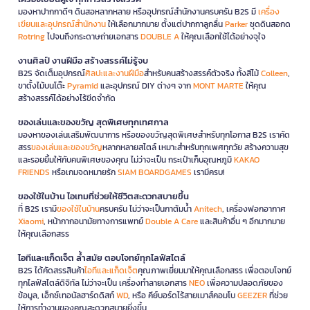
มองหาปากกาดีๆ ดินสอหลากหลาย หรืออุปกรณ์สำนักงานครบครัน B2S มี
เครื่อง
เขียนและอุปกรณ์สำนักงาน
ให้เลือกมากมาย ตั้งแต่ปากกาลูกลื่น
Parker
ชุดดินสอกด
Rotring
ไปจนถึงกระดาษถ่ายเอกสาร
DOUBLE A
ให้คุณเลือกใช้ได้อย่างจุใจ
งานศิลป์ งานฝีมือ สร้างสรรค์ไม่รู้จบ
B2S จัดเต็มอุปกรณ์
ศิลปะและงานฝีมือ
สำหรับคนสร้างสรรค์ตัวจริง ทั้งสีไม้
Colleen
,
ขาตั้งไม้บนโต๊ะ
Pyramid
และอุปกรณ์ DIY ต่างๆ จาก
MONT MARTE
ให้คุณ
สร้างสรรค์ได้อย่างไร้ขีดจำกัด
ของเล่นและของขวัญ สุดพิเศษทุกเทศกาล
มองหาของเล่นเสริมพัฒนาการ หรือของขวัญสุดพิเศษสำหรับทุกโอกาส B2S เราคัด
สรร
ของเล่นและของขวัญ
หลากหลายสไตล์ เหมาะสำหรับทุกเพศทุกวัย สร้างความสุข
และรอยยิ้มให้กับคนพิเศษของคุณ ไม่ว่าจะเป็น กระเป๋าเก็บอุณหภูมิ
KAKAO
FRIENDS
หรือเกมจดหมายรัก
SIAM BOARDGAMES
เรามีครบ!
ของใช้ในบ้าน ไอเทมที่ช่วยให้ชีวิตสะดวกสบายขึ้น
ที่ B2S เรามี
ของใช้ในบ้าน
ครบครัน ไม่ว่าจะเป็นกาต้มน้ำ
Anitech
, เครื่องฟอกอากาศ
Xiaomi
, หน้ากากอนามัยทางการแพทย์
Double A Care
และสินค้าอื่น ๆ อีกมากมาย
ให้คุณเลือกสรร
ไอทีและแก็ดเจ็ต ล้ำสมัย ตอบโจทย์ทุกไลฟ์สไตล์
B2S ได้คัดสรรสินค้า
ไอทีและแก็ดเจ็ต
คุณภาพเยี่ยมมาให้คุณเลือกสรร เพื่อตอบโจทย์
ทุกไลฟ์สไตล์ดิจิทัล ไม่ว่าจะเป็น เครื่องทำลายเอกสาร
NEO
เพื่อความปลอดภัยของ
ข้อมูล, เอ็กซ์เทอนัลฮาร์ดดิสก์
WD
, หรือ คีย์บอร์ดไร้สายเมาส์คอมโบ
GEEZER
ที่ช่วย
ให้การทำงานของคุณสะดวกสบายยิ่งขึ้น