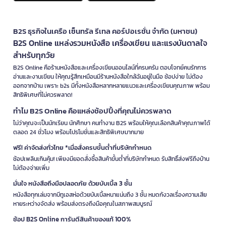
B2S ธุรกิจในเครือ เซ็นทรัล รีเทล คอร์ปอเรชั่น จำกัด (มหาชน)
B2S Online แหล่งรวมหนังสือ เครื่องเขียน และแรงบันดาลใจ
สำหรับทุกวัย
B2S Online คือร้านหนังสือและเครื่องเขียนออนไลน์ที่ครบครัน ตอบโจทย์คนรักการ
อ่านและงานเขียน ให้คุณรู้สึกเหมือนมีร้านหนังสือใกล้ฉันอยู่ในมือ ช้อปง่าย ไม่ต้อง
ออกจากบ้าน เพราะ b2s มีทั้งหนังสือหลากหลายแนวและเครื่องเขียนคุณภาพ พร้อม
สิทธิพิเศษที่ไม่ควรพลาด!
ทำไม B2S Online คือแหล่งช้อปปิ้งที่คุณไม่ควรพลาด
ไม่ว่าคุณจะเป็นนักเรียน นักศึกษา คนทำงาน B2S พร้อมให้คุณเลือกสินค้าคุณภาพได้
ตลอด 24 ชั่วโมง พร้อมโปรโมชั่นและสิทธิพิเศษมากมาย
ฟรี! ค่าจัดส่งทั่วไทย *เมื่อสั่งครบขั้นต่ำที่บริษัทกำหนด
ช้อปเพลินเกินคุ้ม! เพียงมียอดสั่งซื้อสินค้าขั้นต่ำที่บริษัทกำหนด รับสิทธิ์ส่งฟรีถึงบ้าน
ไม่ต้องจ่ายเพิ่ม
มั่นใจ หนังสือถึงมือปลอดภัย ด้วยบับเบิ้ล 3 ชั้น
หนังสือทุกเล่มจากบีทูเอสห่อด้วยบับเบิ้ลหนาแน่นถึง 3 ชั้น หมดกังวลเรื่องความเสีย
หายระหว่างจัดส่ง พร้อมส่งตรงถึงมือคุณในสภาพสมบูรณ์
ช้อป B2S Online การันตีสินค้าของแท้ 100%