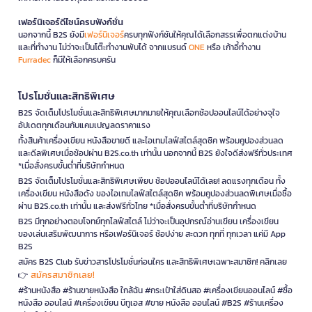
เฟอร์นิเจอร์ดีไซน์ครบฟังก์ชั่น
นอกจากนี้ B2S ยังมี
เฟอร์นิเจอร์
ครบทุกฟังก์ชันให้คุณได้เลือกสรรเพื่อตกแต่งบ้าน
และที่ทำงาน ไม่ว่าจะเป็นโต๊ะทำงานพับได้ จากแบรนด์
ONE
หรือ เก้าอี้ทำงาน
Furradec
ก็มีให้เลือกครบครัน
โปรโมชั่นและสิทธิพิเศษ
B2S จัดเต็มโปรโมชั่นและสิทธิพิเศษมากมายให้คุณเลือกช้อปออนไลน์ได้อย่างจุใจ
อัปเดตทุกเดือนกับแคมเปญลดราคาแรง
ทั้งสินค้าเครื่องเขียน หนังสือขายดี และไอเทมไลฟ์สไตล์สุดชิค พร้อมคูปองส่วนลด
และดีลพิเศษเมื่อช้อปผ่าน B2S.co.th เท่านั้น นอกจากนี้ B2S ยังใจดีส่งฟรีทั่วประเทศ
*เมื่อสั่งครบขั้นต่ำที่บริษัทกำหนด
B2S จัดเต็มโปรโมชั่นและสิทธิพิเศษเพียบ ช้อปออนไลน์ได้เลย! ลดแรงทุกเดือน ทั้ง
เครื่องเขียน หนังสือดัง ของไอเทมไลฟ์สไตล์สุดชิค พร้อมคูปองส่วนลดพิเศษเมื่อซื้อ
ผ่าน B2S.co.th เท่านั้น และส่งฟรีทั่วไทย *เมื่อสั่งครบขั้นต่ำที่บริษัทกำหนด
B2S มีทุกอย่างตอบโจทย์ทุกไลฟ์สไตล์ ไม่ว่าจะเป็นอุปกรณ์อ่านเขียน เครื่องเขียน
ของเล่นเสริมพัฒนาการ หรือเฟอร์นิเจอร์ ช้อปง่าย สะดวก ทุกที่ ทุกเวลา แค่มี App
B2S
สมัคร B2S Club รับข่าวสารโปรโมชั่นก่อนใคร และสิทธิพิเศษเฉพาะสมาชิก! คลิกเลย
สมัครสมาชิกเลย!
👉
#ร้านหนังสือ #ร้านขายหนังสือ ใกล้ฉัน #กระเป๋าใส่ดินสอ #เครื่องเขียนออนไลน์ #ซื้อ
หนังสือ ออนไลน์ #เครื่องเขียน บีทูเอส #ขาย หนังสือ ออนไลน์ #B2S #ร้านเครื่อง