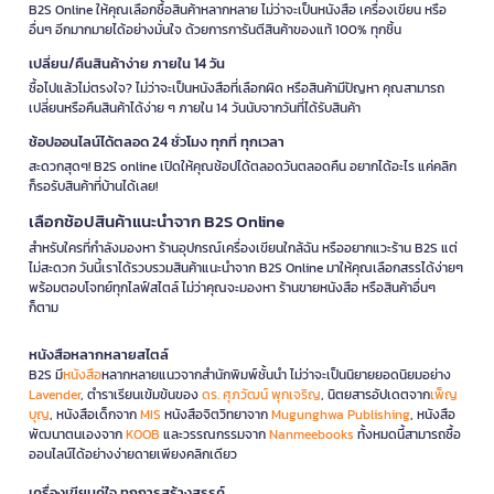
B2S Online ให้คุณเลือกซื้อสินค้าหลากหลาย ไม่ว่าจะเป็นหนังสือ เครื่องเขียน หรือ
อื่นๆ อีกมากมายได้อย่างมั่นใจ ด้วยการการันตีสินค้าของแท้ 100% ทุกชิ้น
เปลี่ยน/คืนสินค้าง่าย ภายใน 14 วัน
ซื้อไปแล้วไม่ตรงใจ? ไม่ว่าจะเป็นหนังสือที่เลือกผิด หรือสินค้ามีปัญหา คุณสามารถ
เปลี่ยนหรือคืนสินค้าได้ง่าย ๆ ภายใน 14 วันนับจากวันที่ได้รับสินค้า
ช้อปออนไลน์ได้ตลอด 24 ชั่วโมง ทุกที่ ทุกเวลา
สะดวกสุดๆ! B2S online เปิดให้คุณช้อปได้ตลอดวันตลอดคืน อยากได้อะไร แค่คลิก
ก็รอรับสินค้าที่บ้านได้เลย!
เลือกช้อปสินค้าแนะนำจาก B2S Online
สำหรับใครที่กำลังมองหา ร้านอุปกรณ์เครื่องเขียนใกล้ฉัน หรืออยากแวะร้าน B2S แต่
ไม่สะดวก วันนี้เราได้รวบรวมสินค้าแนะนำจาก B2S Online มาให้คุณเลือกสรรได้ง่ายๆ
พร้อมตอบโจทย์ทุกไลฟ์สไตล์ ไม่ว่าคุณจะมองหา ร้านขายหนังสือ หรือสินค้าอื่นๆ
ก็ตาม
หนังสือหลากหลายสไตล์
B2S มี
หนังสือ
หลากหลายแนวจากสำนักพิมพ์ชั้นนำ ไม่ว่าจะเป็นนิยายยอดนิยมอย่าง
Lavender
, ตำราเรียนเข้มข้นของ
ดร. ศุภวัฒน์ พุกเจริญ
, นิตยสารอัปเดตจาก
เพ็ญ
บุญ
, หนังสือเด็กจาก
MIS
หนังสือจิตวิทยาจาก
Mugunghwa Publishing
, หนังสือ
พัฒนาตนเองจาก
KOOB
และวรรณกรรมจาก
Nanmeebooks
ทั้งหมดนี้สามารถซื้อ
ออนไลน์ได้อย่างง่ายดายเพียงคลิกเดียว
เครื่องเขียนคู่ใจ ทุกการสร้างสรรค์