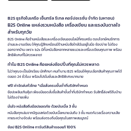
B2S ธุรกิจในเครือ เซ็นทรัล รีเทล คอร์ปอเรชั่น จำกัด (มหาชน)
B2S Online แหล่งรวมหนังสือ เครื่องเขียน และแรงบันดาลใจ
สำหรับทุกวัย
B2S Online คือร้านหนังสือและเครื่องเขียนออนไลน์ที่ครบครัน ตอบโจทย์คนรักการ
อ่านและงานเขียน ให้คุณรู้สึกเหมือนมีร้านหนังสือใกล้ฉันอยู่ในมือ ช้อปง่าย ไม่ต้อง
ออกจากบ้าน เพราะ b2s มีทั้งหนังสือหลากหลายแนวและเครื่องเขียนคุณภาพ พร้อม
สิทธิพิเศษที่ไม่ควรพลาด!
ทำไม B2S Online คือแหล่งช้อปปิ้งที่คุณไม่ควรพลาด
ไม่ว่าคุณจะเป็นนักเรียน นักศึกษา คนทำงาน B2S พร้อมให้คุณเลือกสินค้าคุณภาพได้
ตลอด 24 ชั่วโมง พร้อมโปรโมชั่นและสิทธิพิเศษมากมาย
ฟรี! ค่าจัดส่งทั่วไทย *เมื่อสั่งครบขั้นต่ำที่บริษัทกำหนด
ช้อปเพลินเกินคุ้ม! เพียงมียอดสั่งซื้อสินค้าขั้นต่ำที่บริษัทกำหนด รับสิทธิ์ส่งฟรีถึงบ้าน
ไม่ต้องจ่ายเพิ่ม
มั่นใจ หนังสือถึงมือปลอดภัย ด้วยบับเบิ้ล 3 ชั้น
หนังสือทุกเล่มจากบีทูเอสห่อด้วยบับเบิ้ลหนาแน่นถึง 3 ชั้น หมดกังวลเรื่องความเสีย
หายระหว่างจัดส่ง พร้อมส่งตรงถึงมือคุณในสภาพสมบูรณ์
ช้อป B2S Online การันตีสินค้าของแท้ 100%