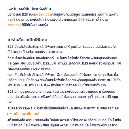
เฟอร์นิเจอร์ดีไซน์ครบฟังก์ชั่น
นอกจากนี้ B2S ยังมี
เฟอร์นิเจอร์
ครบทุกฟังก์ชันให้คุณได้เลือกสรรเพื่อตกแต่งบ้าน
และที่ทำงาน ไม่ว่าจะเป็นโต๊ะทำงานพับได้ จากแบรนด์
ONE
หรือ เก้าอี้ทำงาน
Furradec
ก็มีให้เลือกครบครัน
โปรโมชั่นและสิทธิพิเศษ
B2S จัดเต็มโปรโมชั่นและสิทธิพิเศษมากมายให้คุณเลือกช้อปออนไลน์ได้อย่างจุใจ
อัปเดตทุกเดือนกับแคมเปญลดราคาแรง
ทั้งสินค้าเครื่องเขียน หนังสือขายดี และไอเทมไลฟ์สไตล์สุดชิค พร้อมคูปองส่วนลด
และดีลพิเศษเมื่อช้อปผ่าน B2S.co.th เท่านั้น นอกจากนี้ B2S ยังใจดีส่งฟรีทั่วประเทศ
*เมื่อสั่งครบขั้นต่ำที่บริษัทกำหนด
B2S จัดเต็มโปรโมชั่นและสิทธิพิเศษเพียบ ช้อปออนไลน์ได้เลย! ลดแรงทุกเดือน ทั้ง
เครื่องเขียน หนังสือดัง ของไอเทมไลฟ์สไตล์สุดชิค พร้อมคูปองส่วนลดพิเศษเมื่อซื้อ
ผ่าน B2S.co.th เท่านั้น และส่งฟรีทั่วไทย *เมื่อสั่งครบขั้นต่ำที่บริษัทกำหนด
B2S มีทุกอย่างตอบโจทย์ทุกไลฟ์สไตล์ ไม่ว่าจะเป็นอุปกรณ์อ่านเขียน เครื่องเขียน
ของเล่นเสริมพัฒนาการ หรือเฟอร์นิเจอร์ ช้อปง่าย สะดวก ทุกที่ ทุกเวลา แค่มี App
B2S
สมัคร B2S Club รับข่าวสารโปรโมชั่นก่อนใคร และสิทธิพิเศษเฉพาะสมาชิก! คลิกเลย
สมัครสมาชิกเลย!
👉
#ร้านหนังสือ #ร้านขายหนังสือ ใกล้ฉัน #กระเป๋าใส่ดินสอ #เครื่องเขียนออนไลน์ #ซื้อ
หนังสือ ออนไลน์ #เครื่องเขียน บีทูเอส #ขาย หนังสือ ออนไลน์ #B2S #ร้านเครื่อง