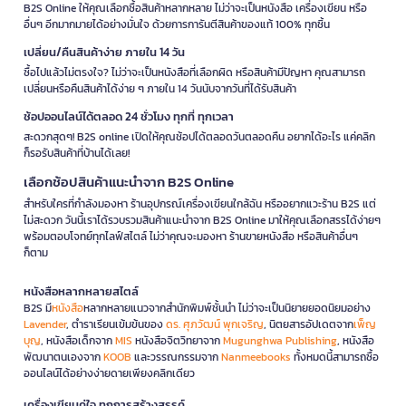
B2S Online ให้คุณเลือกซื้อสินค้าหลากหลาย ไม่ว่าจะเป็นหนังสือ เครื่องเขียน หรือ
อื่นๆ อีกมากมายได้อย่างมั่นใจ ด้วยการการันตีสินค้าของแท้ 100% ทุกชิ้น
เปลี่ยน/คืนสินค้าง่าย ภายใน 14 วัน
ซื้อไปแล้วไม่ตรงใจ? ไม่ว่าจะเป็นหนังสือที่เลือกผิด หรือสินค้ามีปัญหา คุณสามารถ
เปลี่ยนหรือคืนสินค้าได้ง่าย ๆ ภายใน 14 วันนับจากวันที่ได้รับสินค้า
ช้อปออนไลน์ได้ตลอด 24 ชั่วโมง ทุกที่ ทุกเวลา
สะดวกสุดๆ! B2S online เปิดให้คุณช้อปได้ตลอดวันตลอดคืน อยากได้อะไร แค่คลิก
ก็รอรับสินค้าที่บ้านได้เลย!
เลือกช้อปสินค้าแนะนำจาก B2S Online
สำหรับใครที่กำลังมองหา ร้านอุปกรณ์เครื่องเขียนใกล้ฉัน หรืออยากแวะร้าน B2S แต่
ไม่สะดวก วันนี้เราได้รวบรวมสินค้าแนะนำจาก B2S Online มาให้คุณเลือกสรรได้ง่ายๆ
พร้อมตอบโจทย์ทุกไลฟ์สไตล์ ไม่ว่าคุณจะมองหา ร้านขายหนังสือ หรือสินค้าอื่นๆ
ก็ตาม
หนังสือหลากหลายสไตล์
B2S มี
หนังสือ
หลากหลายแนวจากสำนักพิมพ์ชั้นนำ ไม่ว่าจะเป็นนิยายยอดนิยมอย่าง
Lavender
, ตำราเรียนเข้มข้นของ
ดร. ศุภวัฒน์ พุกเจริญ
, นิตยสารอัปเดตจาก
เพ็ญ
บุญ
, หนังสือเด็กจาก
MIS
หนังสือจิตวิทยาจาก
Mugunghwa Publishing
, หนังสือ
พัฒนาตนเองจาก
KOOB
และวรรณกรรมจาก
Nanmeebooks
ทั้งหมดนี้สามารถซื้อ
ออนไลน์ได้อย่างง่ายดายเพียงคลิกเดียว
เครื่องเขียนคู่ใจ ทุกการสร้างสรรค์