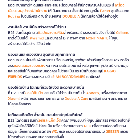
มองหาปากกาดีๆ ดินสอหลากหลาย หรืออุปกรณ์สำนักงานครบครัน B2S มี
เครื่อง
เขียนและอุปกรณ์สำนักงาน
ให้เลือกมากมาย ตั้งแต่ปากกาลูกลื่น
Parker
ชุดดินสอกด
Rotring
ไปจนถึงกระดาษถ่ายเอกสาร
DOUBLE A
ให้คุณเลือกใช้ได้อย่างจุใจ
งานศิลป์ งานฝีมือ สร้างสรรค์ไม่รู้จบ
B2S จัดเต็มอุปกรณ์
ศิลปะและงานฝีมือ
สำหรับคนสร้างสรรค์ตัวจริง ทั้งสีไม้
Colleen
,
ขาตั้งไม้บนโต๊ะ
Pyramid
และอุปกรณ์ DIY ต่างๆ จาก
MONT MARTE
ให้คุณ
สร้างสรรค์ได้อย่างไร้ขีดจำกัด
ของเล่นและของขวัญ สุดพิเศษทุกเทศกาล
มองหาของเล่นเสริมพัฒนาการ หรือของขวัญสุดพิเศษสำหรับทุกโอกาส B2S เราคัด
สรร
ของเล่นและของขวัญ
หลากหลายสไตล์ เหมาะสำหรับทุกเพศทุกวัย สร้างความสุข
และรอยยิ้มให้กับคนพิเศษของคุณ ไม่ว่าจะเป็น กระเป๋าเก็บอุณหภูมิ
KAKAO
FRIENDS
หรือเกมจดหมายรัก
SIAM BOARDGAMES
เรามีครบ!
ของใช้ในบ้าน ไอเทมที่ช่วยให้ชีวิตสะดวกสบายขึ้น
ที่ B2S เรามี
ของใช้ในบ้าน
ครบครัน ไม่ว่าจะเป็นกาต้มน้ำ
Anitech
, เครื่องฟอกอากาศ
Xiaomi
, หน้ากากอนามัยทางการแพทย์
Double A Care
และสินค้าอื่น ๆ อีกมากมาย
ให้คุณเลือกสรร
ไอทีและแก็ดเจ็ต ล้ำสมัย ตอบโจทย์ทุกไลฟ์สไตล์
B2S ได้คัดสรรสินค้า
ไอทีและแก็ดเจ็ต
คุณภาพเยี่ยมมาให้คุณเลือกสรร เพื่อตอบโจทย์
ทุกไลฟ์สไตล์ดิจิทัล ไม่ว่าจะเป็น เครื่องทำลายเอกสาร
NEO
เพื่อความปลอดภัยของ
ข้อมูล, เอ็กซ์เทอนัลฮาร์ดดิสก์
WD
, หรือ คีย์บอร์ดไร้สายเมาส์คอมโบ
GEEZER
ที่ช่วย
ให้การทำงานของคุณสะดวกสบายยิ่งขึ้น