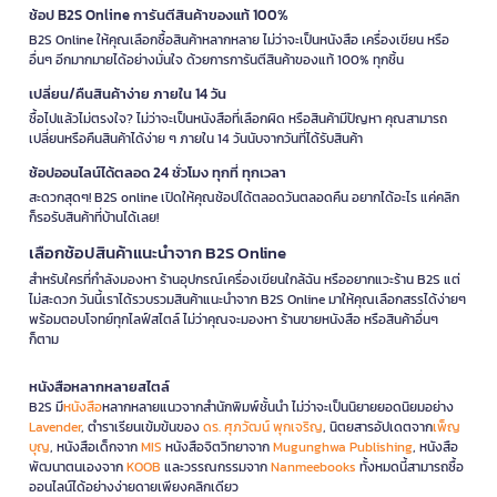
ช้อป B2S Online การันตีสินค้าของแท้ 100%
B2S Online ให้คุณเลือกซื้อสินค้าหลากหลาย ไม่ว่าจะเป็นหนังสือ เครื่องเขียน หรือ
อื่นๆ อีกมากมายได้อย่างมั่นใจ ด้วยการการันตีสินค้าของแท้ 100% ทุกชิ้น
เปลี่ยน/คืนสินค้าง่าย ภายใน 14 วัน
ซื้อไปแล้วไม่ตรงใจ? ไม่ว่าจะเป็นหนังสือที่เลือกผิด หรือสินค้ามีปัญหา คุณสามารถ
เปลี่ยนหรือคืนสินค้าได้ง่าย ๆ ภายใน 14 วันนับจากวันที่ได้รับสินค้า
ช้อปออนไลน์ได้ตลอด 24 ชั่วโมง ทุกที่ ทุกเวลา
สะดวกสุดๆ! B2S online เปิดให้คุณช้อปได้ตลอดวันตลอดคืน อยากได้อะไร แค่คลิก
ก็รอรับสินค้าที่บ้านได้เลย!
เลือกช้อปสินค้าแนะนำจาก B2S Online
สำหรับใครที่กำลังมองหา ร้านอุปกรณ์เครื่องเขียนใกล้ฉัน หรืออยากแวะร้าน B2S แต่
ไม่สะดวก วันนี้เราได้รวบรวมสินค้าแนะนำจาก B2S Online มาให้คุณเลือกสรรได้ง่ายๆ
พร้อมตอบโจทย์ทุกไลฟ์สไตล์ ไม่ว่าคุณจะมองหา ร้านขายหนังสือ หรือสินค้าอื่นๆ
ก็ตาม
หนังสือหลากหลายสไตล์
B2S มี
หนังสือ
หลากหลายแนวจากสำนักพิมพ์ชั้นนำ ไม่ว่าจะเป็นนิยายยอดนิยมอย่าง
Lavender
, ตำราเรียนเข้มข้นของ
ดร. ศุภวัฒน์ พุกเจริญ
, นิตยสารอัปเดตจาก
เพ็ญ
บุญ
, หนังสือเด็กจาก
MIS
หนังสือจิตวิทยาจาก
Mugunghwa Publishing
, หนังสือ
พัฒนาตนเองจาก
KOOB
และวรรณกรรมจาก
Nanmeebooks
ทั้งหมดนี้สามารถซื้อ
ออนไลน์ได้อย่างง่ายดายเพียงคลิกเดียว