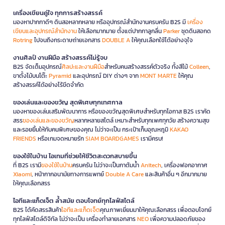
เครื่องเขียนคู่ใจ ทุกการสร้างสรรค์
มองหาปากกาดีๆ ดินสอหลากหลาย หรืออุปกรณ์สำนักงานครบครัน B2S มี
เครื่อง
เขียนและอุปกรณ์สำนักงาน
ให้เลือกมากมาย ตั้งแต่ปากกาลูกลื่น
Parker
ชุดดินสอกด
Rotring
ไปจนถึงกระดาษถ่ายเอกสาร
DOUBLE A
ให้คุณเลือกใช้ได้อย่างจุใจ
งานศิลป์ งานฝีมือ สร้างสรรค์ไม่รู้จบ
B2S จัดเต็มอุปกรณ์
ศิลปะและงานฝีมือ
สำหรับคนสร้างสรรค์ตัวจริง ทั้งสีไม้
Colleen
,
ขาตั้งไม้บนโต๊ะ
Pyramid
และอุปกรณ์ DIY ต่างๆ จาก
MONT MARTE
ให้คุณ
สร้างสรรค์ได้อย่างไร้ขีดจำกัด
ของเล่นและของขวัญ สุดพิเศษทุกเทศกาล
มองหาของเล่นเสริมพัฒนาการ หรือของขวัญสุดพิเศษสำหรับทุกโอกาส B2S เราคัด
สรร
ของเล่นและของขวัญ
หลากหลายสไตล์ เหมาะสำหรับทุกเพศทุกวัย สร้างความสุข
และรอยยิ้มให้กับคนพิเศษของคุณ ไม่ว่าจะเป็น กระเป๋าเก็บอุณหภูมิ
KAKAO
FRIENDS
หรือเกมจดหมายรัก
SIAM BOARDGAMES
เรามีครบ!
ของใช้ในบ้าน ไอเทมที่ช่วยให้ชีวิตสะดวกสบายขึ้น
ที่ B2S เรามี
ของใช้ในบ้าน
ครบครัน ไม่ว่าจะเป็นกาต้มน้ำ
Anitech
, เครื่องฟอกอากาศ
Xiaomi
, หน้ากากอนามัยทางการแพทย์
Double A Care
และสินค้าอื่น ๆ อีกมากมาย
ให้คุณเลือกสรร
ไอทีและแก็ดเจ็ต ล้ำสมัย ตอบโจทย์ทุกไลฟ์สไตล์
B2S ได้คัดสรรสินค้า
ไอทีและแก็ดเจ็ต
คุณภาพเยี่ยมมาให้คุณเลือกสรร เพื่อตอบโจทย์
ทุกไลฟ์สไตล์ดิจิทัล ไม่ว่าจะเป็น เครื่องทำลายเอกสาร
NEO
เพื่อความปลอดภัยของ