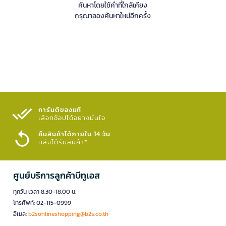
ค้นหาโดยใช้คำที่ใกล้เคียง
กรุณาลองค้นหาใหม่อีกครั้ง
การันตีของแท้
เลือกช้อปได้อย่างมั่นใจ​
คืนสินค้าได้ภายใน 14 วัน
หลังได้รับสินค้า*
ศูนย์บริการลูกค้าบีทูเอส
ทุกวัน เวลา 8.30-18.00 น.
โทรศัพท์: 02-115-0999
อีเมล:
b2sonlineshopping@b2s.co.th