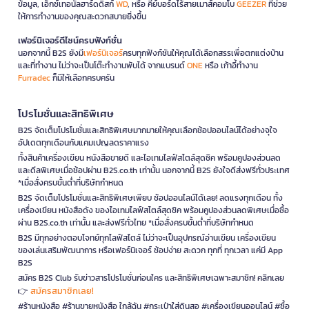
ข้อมูล, เอ็กซ์เทอนัลฮาร์ดดิสก์
WD
, หรือ คีย์บอร์ดไร้สายเมาส์คอมโบ
GEEZER
ที่ช่วย
ให้การทำงานของคุณสะดวกสบายยิ่งขึ้น
เฟอร์นิเจอร์ดีไซน์ครบฟังก์ชั่น
นอกจากนี้ B2S ยังมี
เฟอร์นิเจอร์
ครบทุกฟังก์ชันให้คุณได้เลือกสรรเพื่อตกแต่งบ้าน
และที่ทำงาน ไม่ว่าจะเป็นโต๊ะทำงานพับได้ จากแบรนด์
ONE
หรือ เก้าอี้ทำงาน
Furradec
ก็มีให้เลือกครบครัน
โปรโมชั่นและสิทธิพิเศษ
B2S จัดเต็มโปรโมชั่นและสิทธิพิเศษมากมายให้คุณเลือกช้อปออนไลน์ได้อย่างจุใจ
อัปเดตทุกเดือนกับแคมเปญลดราคาแรง
ทั้งสินค้าเครื่องเขียน หนังสือขายดี และไอเทมไลฟ์สไตล์สุดชิค พร้อมคูปองส่วนลด
และดีลพิเศษเมื่อช้อปผ่าน B2S.co.th เท่านั้น นอกจากนี้ B2S ยังใจดีส่งฟรีทั่วประเทศ
*เมื่อสั่งครบขั้นต่ำที่บริษัทกำหนด
B2S จัดเต็มโปรโมชั่นและสิทธิพิเศษเพียบ ช้อปออนไลน์ได้เลย! ลดแรงทุกเดือน ทั้ง
เครื่องเขียน หนังสือดัง ของไอเทมไลฟ์สไตล์สุดชิค พร้อมคูปองส่วนลดพิเศษเมื่อซื้อ
ผ่าน B2S.co.th เท่านั้น และส่งฟรีทั่วไทย *เมื่อสั่งครบขั้นต่ำที่บริษัทกำหนด
B2S มีทุกอย่างตอบโจทย์ทุกไลฟ์สไตล์ ไม่ว่าจะเป็นอุปกรณ์อ่านเขียน เครื่องเขียน
ของเล่นเสริมพัฒนาการ หรือเฟอร์นิเจอร์ ช้อปง่าย สะดวก ทุกที่ ทุกเวลา แค่มี App
B2S
สมัคร B2S Club รับข่าวสารโปรโมชั่นก่อนใคร และสิทธิพิเศษเฉพาะสมาชิก! คลิกเลย
สมัครสมาชิกเลย!
👉
#ร้านหนังสือ #ร้านขายหนังสือ ใกล้ฉัน #กระเป๋าใส่ดินสอ #เครื่องเขียนออนไลน์ #ซื้อ