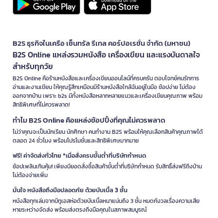
B2S ธุรกิจในเครือ เซ็นทรัล รีเทล คอร์ปอเรชั่น จำกัด (มหาชน)
B2S Online แหล่งรวมหนังสือ เครื่องเขียน และแรงบันดาลใจ
สำหรับทุกวัย
B2S Online คือร้านหนังสือและเครื่องเขียนออนไลน์ที่ครบครัน ตอบโจทย์คนรักการ
อ่านและงานเขียน ให้คุณรู้สึกเหมือนมีร้านหนังสือใกล้ฉันอยู่ในมือ ช้อปง่าย ไม่ต้อง
ออกจากบ้าน เพราะ b2s มีทั้งหนังสือหลากหลายแนวและเครื่องเขียนคุณภาพ พร้อม
สิทธิพิเศษที่ไม่ควรพลาด!
ทำไม B2S Online คือแหล่งช้อปปิ้งที่คุณไม่ควรพลาด
ไม่ว่าคุณจะเป็นนักเรียน นักศึกษา คนทำงาน B2S พร้อมให้คุณเลือกสินค้าคุณภาพได้
ตลอด 24 ชั่วโมง พร้อมโปรโมชั่นและสิทธิพิเศษมากมาย
ฟรี! ค่าจัดส่งทั่วไทย *เมื่อสั่งครบขั้นต่ำที่บริษัทกำหนด
ช้อปเพลินเกินคุ้ม! เพียงมียอดสั่งซื้อสินค้าขั้นต่ำที่บริษัทกำหนด รับสิทธิ์ส่งฟรีถึงบ้าน
ไม่ต้องจ่ายเพิ่ม
มั่นใจ หนังสือถึงมือปลอดภัย ด้วยบับเบิ้ล 3 ชั้น
หนังสือทุกเล่มจากบีทูเอสห่อด้วยบับเบิ้ลหนาแน่นถึง 3 ชั้น หมดกังวลเรื่องความเสีย
หายระหว่างจัดส่ง พร้อมส่งตรงถึงมือคุณในสภาพสมบูรณ์