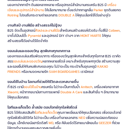
มองหาปากกาดีๆ ดินสอหลากหลาย หรืออุปกรณ์สำนักงานครบครัน B2S มี
เครื่อง
เขียนและอุปกรณ์สำนักงาน
ให้เลือกมากมาย ตั้งแต่ปากกาลูกลื่น
Parker
ชุดดินสอกด
Rotring
ไปจนถึงกระดาษถ่ายเอกสาร
DOUBLE A
ให้คุณเลือกใช้ได้อย่างจุใจ
งานศิลป์ งานฝีมือ สร้างสรรค์ไม่รู้จบ
B2S จัดเต็มอุปกรณ์
ศิลปะและงานฝีมือ
สำหรับคนสร้างสรรค์ตัวจริง ทั้งสีไม้
Colleen
,
ขาตั้งไม้บนโต๊ะ
Pyramid
และอุปกรณ์ DIY ต่างๆ จาก
MONT MARTE
ให้คุณ
สร้างสรรค์ได้อย่างไร้ขีดจำกัด
ของเล่นและของขวัญ สุดพิเศษทุกเทศกาล
มองหาของเล่นเสริมพัฒนาการ หรือของขวัญสุดพิเศษสำหรับทุกโอกาส B2S เราคัด
สรร
ของเล่นและของขวัญ
หลากหลายสไตล์ เหมาะสำหรับทุกเพศทุกวัย สร้างความสุข
และรอยยิ้มให้กับคนพิเศษของคุณ ไม่ว่าจะเป็น กระเป๋าเก็บอุณหภูมิ
KAKAO
FRIENDS
หรือเกมจดหมายรัก
SIAM BOARDGAMES
เรามีครบ!
ของใช้ในบ้าน ไอเทมที่ช่วยให้ชีวิตสะดวกสบายขึ้น
ที่ B2S เรามี
ของใช้ในบ้าน
ครบครัน ไม่ว่าจะเป็นกาต้มน้ำ
Anitech
, เครื่องฟอกอากาศ
Xiaomi
, หน้ากากอนามัยทางการแพทย์
Double A Care
และสินค้าอื่น ๆ อีกมากมาย
ให้คุณเลือกสรร
ไอทีและแก็ดเจ็ต ล้ำสมัย ตอบโจทย์ทุกไลฟ์สไตล์
B2S ได้คัดสรรสินค้า
ไอทีและแก็ดเจ็ต
คุณภาพเยี่ยมมาให้คุณเลือกสรร เพื่อตอบโจทย์
ทุกไลฟ์สไตล์ดิจิทัล ไม่ว่าจะเป็น เครื่องทำลายเอกสาร
NEO
เพื่อความปลอดภัยของ
ข้อมูล, เอ็กซ์เทอนัลฮาร์ดดิสก์
WD
, หรือ คีย์บอร์ดไร้สายเมาส์คอมโบ
GEEZER
ที่ช่วย
ให้การทำงานของคุณสะดวกสบายยิ่งขึ้น