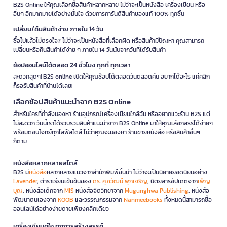
B2S Online ให้คุณเลือกซื้อสินค้าหลากหลาย ไม่ว่าจะเป็นหนังสือ เครื่องเขียน หรือ
อื่นๆ อีกมากมายได้อย่างมั่นใจ ด้วยการการันตีสินค้าของแท้ 100% ทุกชิ้น
เปลี่ยน/คืนสินค้าง่าย ภายใน 14 วัน
ซื้อไปแล้วไม่ตรงใจ? ไม่ว่าจะเป็นหนังสือที่เลือกผิด หรือสินค้ามีปัญหา คุณสามารถ
เปลี่ยนหรือคืนสินค้าได้ง่าย ๆ ภายใน 14 วันนับจากวันที่ได้รับสินค้า
ช้อปออนไลน์ได้ตลอด 24 ชั่วโมง ทุกที่ ทุกเวลา
สะดวกสุดๆ! B2S online เปิดให้คุณช้อปได้ตลอดวันตลอดคืน อยากได้อะไร แค่คลิก
ก็รอรับสินค้าที่บ้านได้เลย!
เลือกช้อปสินค้าแนะนำจาก B2S Online
สำหรับใครที่กำลังมองหา ร้านอุปกรณ์เครื่องเขียนใกล้ฉัน หรืออยากแวะร้าน B2S แต่
ไม่สะดวก วันนี้เราได้รวบรวมสินค้าแนะนำจาก B2S Online มาให้คุณเลือกสรรได้ง่ายๆ
พร้อมตอบโจทย์ทุกไลฟ์สไตล์ ไม่ว่าคุณจะมองหา ร้านขายหนังสือ หรือสินค้าอื่นๆ
ก็ตาม
หนังสือหลากหลายสไตล์
B2S มี
หนังสือ
หลากหลายแนวจากสำนักพิมพ์ชั้นนำ ไม่ว่าจะเป็นนิยายยอดนิยมอย่าง
Lavender
, ตำราเรียนเข้มข้นของ
ดร. ศุภวัฒน์ พุกเจริญ
, นิตยสารอัปเดตจาก
เพ็ญ
บุญ
, หนังสือเด็กจาก
MIS
หนังสือจิตวิทยาจาก
Mugunghwa Publishing
, หนังสือ
พัฒนาตนเองจาก
KOOB
และวรรณกรรมจาก
Nanmeebooks
ทั้งหมดนี้สามารถซื้อ
ออนไลน์ได้อย่างง่ายดายเพียงคลิกเดียว
เครื่องเขียนคู่ใจ ทุกการสร้างสรรค์