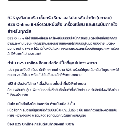
B2S ธุรกิจในเครือ เซ็นทรัล รีเทล คอร์ปอเรชั่น จำกัด (มหาชน)
B2S Online แหล่งรวมหนังสือ เครื่องเขียน และแรงบันดาลใจ
สำหรับทุกวัย
B2S Online คือร้านหนังสือและเครื่องเขียนออนไลน์ที่ครบครัน ตอบโจทย์คนรักการ
อ่านและงานเขียน ให้คุณรู้สึกเหมือนมีร้านหนังสือใกล้ฉันอยู่ในมือ ช้อปง่าย ไม่ต้อง
ออกจากบ้าน เพราะ b2s มีทั้งหนังสือหลากหลายแนวและเครื่องเขียนคุณภาพ พร้อม
สิทธิพิเศษที่ไม่ควรพลาด!
ทำไม B2S Online คือแหล่งช้อปปิ้งที่คุณไม่ควรพลาด
ไม่ว่าคุณจะเป็นนักเรียน นักศึกษา คนทำงาน B2S พร้อมให้คุณเลือกสินค้าคุณภาพได้
ตลอด 24 ชั่วโมง พร้อมโปรโมชั่นและสิทธิพิเศษมากมาย
ฟรี! ค่าจัดส่งทั่วไทย *เมื่อสั่งครบขั้นต่ำที่บริษัทกำหนด
ช้อปเพลินเกินคุ้ม! เพียงมียอดสั่งซื้อสินค้าขั้นต่ำที่บริษัทกำหนด รับสิทธิ์ส่งฟรีถึงบ้าน
ไม่ต้องจ่ายเพิ่ม
มั่นใจ หนังสือถึงมือปลอดภัย ด้วยบับเบิ้ล 3 ชั้น
หนังสือทุกเล่มจากบีทูเอสห่อด้วยบับเบิ้ลหนาแน่นถึง 3 ชั้น หมดกังวลเรื่องความเสีย
หายระหว่างจัดส่ง พร้อมส่งตรงถึงมือคุณในสภาพสมบูรณ์
ช้อป B2S Online การันตีสินค้าของแท้ 100%