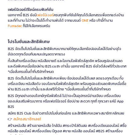
เฟอร์นิเจอร์ดีไซน์ครบฟังก์ชั่น
นอกจากนี้ B2S ยังมี
เฟอร์นิเจอร์
ครบทุกฟังก์ชันให้คุณได้เลือกสรรเพื่อตกแต่งบ้าน
และที่ทำงาน ไม่ว่าจะเป็นโต๊ะทำงานพับได้ จากแบรนด์
ONE
หรือ เก้าอี้ทำงาน
Furradec
ก็มีให้เลือกครบครัน
โปรโมชั่นและสิทธิพิเศษ
B2S จัดเต็มโปรโมชั่นและสิทธิพิเศษมากมายให้คุณเลือกช้อปออนไลน์ได้อย่างจุใจ
อัปเดตทุกเดือนกับแคมเปญลดราคาแรง
ทั้งสินค้าเครื่องเขียน หนังสือขายดี และไอเทมไลฟ์สไตล์สุดชิค พร้อมคูปองส่วนลด
และดีลพิเศษเมื่อช้อปผ่าน B2S.co.th เท่านั้น นอกจากนี้ B2S ยังใจดีส่งฟรีทั่วประเทศ
*เมื่อสั่งครบขั้นต่ำที่บริษัทกำหนด
B2S จัดเต็มโปรโมชั่นและสิทธิพิเศษเพียบ ช้อปออนไลน์ได้เลย! ลดแรงทุกเดือน ทั้ง
เครื่องเขียน หนังสือดัง ของไอเทมไลฟ์สไตล์สุดชิค พร้อมคูปองส่วนลดพิเศษเมื่อซื้อ
ผ่าน B2S.co.th เท่านั้น และส่งฟรีทั่วไทย *เมื่อสั่งครบขั้นต่ำที่บริษัทกำหนด
B2S มีทุกอย่างตอบโจทย์ทุกไลฟ์สไตล์ ไม่ว่าจะเป็นอุปกรณ์อ่านเขียน เครื่องเขียน
ของเล่นเสริมพัฒนาการ หรือเฟอร์นิเจอร์ ช้อปง่าย สะดวก ทุกที่ ทุกเวลา แค่มี App
B2S
สมัคร B2S Club รับข่าวสารโปรโมชั่นก่อนใคร และสิทธิพิเศษเฉพาะสมาชิก! คลิกเลย
สมัครสมาชิกเลย!
👉
#ร้านหนังสือ #ร้านขายหนังสือ ใกล้ฉัน #กระเป๋าใส่ดินสอ #เครื่องเขียนออนไลน์ #ซื้อ
หนังสือ ออนไลน์ #เครื่องเขียน บีทูเอส #ขาย หนังสือ ออนไลน์ #B2S #ร้านเครื่อง