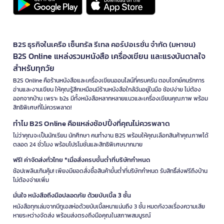
B2S ธุรกิจในเครือ เซ็นทรัล รีเทล คอร์ปอเรชั่น จำกัด (มหาชน)
B2S Online แหล่งรวมหนังสือ เครื่องเขียน และแรงบันดาลใจ
สำหรับทุกวัย
B2S Online คือร้านหนังสือและเครื่องเขียนออนไลน์ที่ครบครัน ตอบโจทย์คนรักการ
อ่านและงานเขียน ให้คุณรู้สึกเหมือนมีร้านหนังสือใกล้ฉันอยู่ในมือ ช้อปง่าย ไม่ต้อง
ออกจากบ้าน เพราะ b2s มีทั้งหนังสือหลากหลายแนวและเครื่องเขียนคุณภาพ พร้อม
สิทธิพิเศษที่ไม่ควรพลาด!
ทำไม B2S Online คือแหล่งช้อปปิ้งที่คุณไม่ควรพลาด
ไม่ว่าคุณจะเป็นนักเรียน นักศึกษา คนทำงาน B2S พร้อมให้คุณเลือกสินค้าคุณภาพได้
ตลอด 24 ชั่วโมง พร้อมโปรโมชั่นและสิทธิพิเศษมากมาย
ฟรี! ค่าจัดส่งทั่วไทย *เมื่อสั่งครบขั้นต่ำที่บริษัทกำหนด
ช้อปเพลินเกินคุ้ม! เพียงมียอดสั่งซื้อสินค้าขั้นต่ำที่บริษัทกำหนด รับสิทธิ์ส่งฟรีถึงบ้าน
ไม่ต้องจ่ายเพิ่ม
มั่นใจ หนังสือถึงมือปลอดภัย ด้วยบับเบิ้ล 3 ชั้น
หนังสือทุกเล่มจากบีทูเอสห่อด้วยบับเบิ้ลหนาแน่นถึง 3 ชั้น หมดกังวลเรื่องความเสีย
หายระหว่างจัดส่ง พร้อมส่งตรงถึงมือคุณในสภาพสมบูรณ์