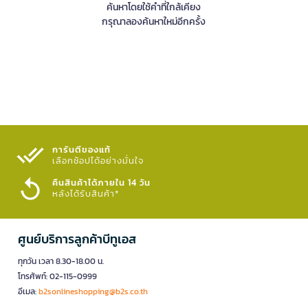
ค้นหาโดยใช้คำที่ใกล้เคียง
กรุณาลองค้นหาใหม่อีกครั้ง
การันตีของแท้
เลือกช้อปได้อย่างมั่นใจ​
คืนสินค้าได้ภายใน 14 วัน
หลังได้รับสินค้า*
ศูนย์บริการลูกค้าบีทูเอส
ทุกวัน เวลา 8.30-18.00 น.
โทรศัพท์: 02-115-0999
อีเมล:
b2sonlineshopping@b2s.co.th