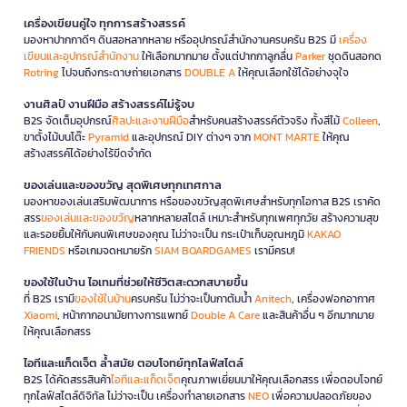
เครื่องเขียนคู่ใจ ทุกการสร้างสรรค์
มองหาปากกาดีๆ ดินสอหลากหลาย หรืออุปกรณ์สำนักงานครบครัน B2S มี
เครื่อง
เขียนและอุปกรณ์สำนักงาน
ให้เลือกมากมาย ตั้งแต่ปากกาลูกลื่น
Parker
ชุดดินสอกด
Rotring
ไปจนถึงกระดาษถ่ายเอกสาร
DOUBLE A
ให้คุณเลือกใช้ได้อย่างจุใจ
งานศิลป์ งานฝีมือ สร้างสรรค์ไม่รู้จบ
B2S จัดเต็มอุปกรณ์
ศิลปะและงานฝีมือ
สำหรับคนสร้างสรรค์ตัวจริง ทั้งสีไม้
Colleen
,
ขาตั้งไม้บนโต๊ะ
Pyramid
และอุปกรณ์ DIY ต่างๆ จาก
MONT MARTE
ให้คุณ
สร้างสรรค์ได้อย่างไร้ขีดจำกัด
ของเล่นและของขวัญ สุดพิเศษทุกเทศกาล
มองหาของเล่นเสริมพัฒนาการ หรือของขวัญสุดพิเศษสำหรับทุกโอกาส B2S เราคัด
สรร
ของเล่นและของขวัญ
หลากหลายสไตล์ เหมาะสำหรับทุกเพศทุกวัย สร้างความสุข
และรอยยิ้มให้กับคนพิเศษของคุณ ไม่ว่าจะเป็น กระเป๋าเก็บอุณหภูมิ
KAKAO
FRIENDS
หรือเกมจดหมายรัก
SIAM BOARDGAMES
เรามีครบ!
ของใช้ในบ้าน ไอเทมที่ช่วยให้ชีวิตสะดวกสบายขึ้น
ที่ B2S เรามี
ของใช้ในบ้าน
ครบครัน ไม่ว่าจะเป็นกาต้มน้ำ
Anitech
, เครื่องฟอกอากาศ
Xiaomi
, หน้ากากอนามัยทางการแพทย์
Double A Care
และสินค้าอื่น ๆ อีกมากมาย
ให้คุณเลือกสรร
ไอทีและแก็ดเจ็ต ล้ำสมัย ตอบโจทย์ทุกไลฟ์สไตล์
B2S ได้คัดสรรสินค้า
ไอทีและแก็ดเจ็ต
คุณภาพเยี่ยมมาให้คุณเลือกสรร เพื่อตอบโจทย์
ทุกไลฟ์สไตล์ดิจิทัล ไม่ว่าจะเป็น เครื่องทำลายเอกสาร
NEO
เพื่อความปลอดภัยของ