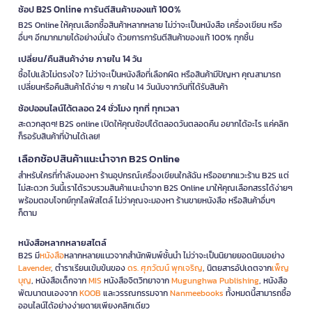
ช้อป B2S Online การันตีสินค้าของแท้ 100%
B2S Online ให้คุณเลือกซื้อสินค้าหลากหลาย ไม่ว่าจะเป็นหนังสือ เครื่องเขียน หรือ
อื่นๆ อีกมากมายได้อย่างมั่นใจ ด้วยการการันตีสินค้าของแท้ 100% ทุกชิ้น
เปลี่ยน/คืนสินค้าง่าย ภายใน 14 วัน
ซื้อไปแล้วไม่ตรงใจ? ไม่ว่าจะเป็นหนังสือที่เลือกผิด หรือสินค้ามีปัญหา คุณสามารถ
เปลี่ยนหรือคืนสินค้าได้ง่าย ๆ ภายใน 14 วันนับจากวันที่ได้รับสินค้า
ช้อปออนไลน์ได้ตลอด 24 ชั่วโมง ทุกที่ ทุกเวลา
สะดวกสุดๆ! B2S online เปิดให้คุณช้อปได้ตลอดวันตลอดคืน อยากได้อะไร แค่คลิก
ก็รอรับสินค้าที่บ้านได้เลย!
เลือกช้อปสินค้าแนะนำจาก B2S Online
สำหรับใครที่กำลังมองหา ร้านอุปกรณ์เครื่องเขียนใกล้ฉัน หรืออยากแวะร้าน B2S แต่
ไม่สะดวก วันนี้เราได้รวบรวมสินค้าแนะนำจาก B2S Online มาให้คุณเลือกสรรได้ง่ายๆ
พร้อมตอบโจทย์ทุกไลฟ์สไตล์ ไม่ว่าคุณจะมองหา ร้านขายหนังสือ หรือสินค้าอื่นๆ
ก็ตาม
หนังสือหลากหลายสไตล์
B2S มี
หนังสือ
หลากหลายแนวจากสำนักพิมพ์ชั้นนำ ไม่ว่าจะเป็นนิยายยอดนิยมอย่าง
Lavender
, ตำราเรียนเข้มข้นของ
ดร. ศุภวัฒน์ พุกเจริญ
, นิตยสารอัปเดตจาก
เพ็ญ
บุญ
, หนังสือเด็กจาก
MIS
หนังสือจิตวิทยาจาก
Mugunghwa Publishing
, หนังสือ
พัฒนาตนเองจาก
KOOB
และวรรณกรรมจาก
Nanmeebooks
ทั้งหมดนี้สามารถซื้อ
ออนไลน์ได้อย่างง่ายดายเพียงคลิกเดียว