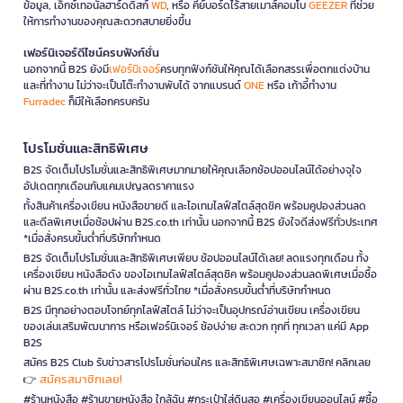
ข้อมูล, เอ็กซ์เทอนัลฮาร์ดดิสก์
WD
, หรือ คีย์บอร์ดไร้สายเมาส์คอมโบ
GEEZER
ที่ช่วย
ให้การทำงานของคุณสะดวกสบายยิ่งขึ้น
เฟอร์นิเจอร์ดีไซน์ครบฟังก์ชั่น
นอกจากนี้ B2S ยังมี
เฟอร์นิเจอร์
ครบทุกฟังก์ชันให้คุณได้เลือกสรรเพื่อตกแต่งบ้าน
และที่ทำงาน ไม่ว่าจะเป็นโต๊ะทำงานพับได้ จากแบรนด์
ONE
หรือ เก้าอี้ทำงาน
Furradec
ก็มีให้เลือกครบครัน
โปรโมชั่นและสิทธิพิเศษ
B2S จัดเต็มโปรโมชั่นและสิทธิพิเศษมากมายให้คุณเลือกช้อปออนไลน์ได้อย่างจุใจ
อัปเดตทุกเดือนกับแคมเปญลดราคาแรง
ทั้งสินค้าเครื่องเขียน หนังสือขายดี และไอเทมไลฟ์สไตล์สุดชิค พร้อมคูปองส่วนลด
และดีลพิเศษเมื่อช้อปผ่าน B2S.co.th เท่านั้น นอกจากนี้ B2S ยังใจดีส่งฟรีทั่วประเทศ
*เมื่อสั่งครบขั้นต่ำที่บริษัทกำหนด
B2S จัดเต็มโปรโมชั่นและสิทธิพิเศษเพียบ ช้อปออนไลน์ได้เลย! ลดแรงทุกเดือน ทั้ง
เครื่องเขียน หนังสือดัง ของไอเทมไลฟ์สไตล์สุดชิค พร้อมคูปองส่วนลดพิเศษเมื่อซื้อ
ผ่าน B2S.co.th เท่านั้น และส่งฟรีทั่วไทย *เมื่อสั่งครบขั้นต่ำที่บริษัทกำหนด
B2S มีทุกอย่างตอบโจทย์ทุกไลฟ์สไตล์ ไม่ว่าจะเป็นอุปกรณ์อ่านเขียน เครื่องเขียน
ของเล่นเสริมพัฒนาการ หรือเฟอร์นิเจอร์ ช้อปง่าย สะดวก ทุกที่ ทุกเวลา แค่มี App
B2S
สมัคร B2S Club รับข่าวสารโปรโมชั่นก่อนใคร และสิทธิพิเศษเฉพาะสมาชิก! คลิกเลย
สมัครสมาชิกเลย!
👉
#ร้านหนังสือ #ร้านขายหนังสือ ใกล้ฉัน #กระเป๋าใส่ดินสอ #เครื่องเขียนออนไลน์ #ซื้อ