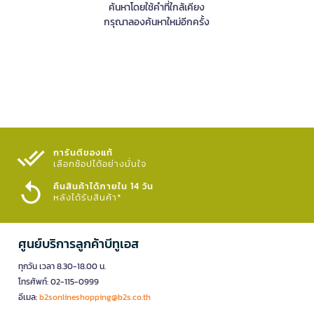
ค้นหาโดยใช้คำที่ใกล้เคียง
กรุณาลองค้นหาใหม่อีกครั้ง
การันตีของแท้
เลือกช้อปได้อย่างมั่นใจ​
คืนสินค้าได้ภายใน 14 วัน
หลังได้รับสินค้า*
ศูนย์บริการลูกค้าบีทูเอส
ทุกวัน เวลา 8.30-18.00 น.
โทรศัพท์: 02-115-0999
อีเมล:
b2sonlineshopping@b2s.co.th