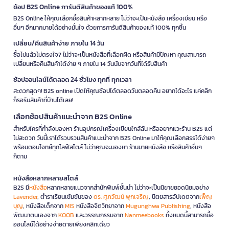
ช้อป B2S Online การันตีสินค้าของแท้ 100%
B2S Online ให้คุณเลือกซื้อสินค้าหลากหลาย ไม่ว่าจะเป็นหนังสือ เครื่องเขียน หรือ
อื่นๆ อีกมากมายได้อย่างมั่นใจ ด้วยการการันตีสินค้าของแท้ 100% ทุกชิ้น
เปลี่ยน/คืนสินค้าง่าย ภายใน 14 วัน
ซื้อไปแล้วไม่ตรงใจ? ไม่ว่าจะเป็นหนังสือที่เลือกผิด หรือสินค้ามีปัญหา คุณสามารถ
เปลี่ยนหรือคืนสินค้าได้ง่าย ๆ ภายใน 14 วันนับจากวันที่ได้รับสินค้า
ช้อปออนไลน์ได้ตลอด 24 ชั่วโมง ทุกที่ ทุกเวลา
สะดวกสุดๆ! B2S online เปิดให้คุณช้อปได้ตลอดวันตลอดคืน อยากได้อะไร แค่คลิก
ก็รอรับสินค้าที่บ้านได้เลย!
เลือกช้อปสินค้าแนะนำจาก B2S Online
สำหรับใครที่กำลังมองหา ร้านอุปกรณ์เครื่องเขียนใกล้ฉัน หรืออยากแวะร้าน B2S แต่
ไม่สะดวก วันนี้เราได้รวบรวมสินค้าแนะนำจาก B2S Online มาให้คุณเลือกสรรได้ง่ายๆ
พร้อมตอบโจทย์ทุกไลฟ์สไตล์ ไม่ว่าคุณจะมองหา ร้านขายหนังสือ หรือสินค้าอื่นๆ
ก็ตาม
หนังสือหลากหลายสไตล์
B2S มี
หนังสือ
หลากหลายแนวจากสำนักพิมพ์ชั้นนำ ไม่ว่าจะเป็นนิยายยอดนิยมอย่าง
Lavender
, ตำราเรียนเข้มข้นของ
ดร. ศุภวัฒน์ พุกเจริญ
, นิตยสารอัปเดตจาก
เพ็ญ
บุญ
, หนังสือเด็กจาก
MIS
หนังสือจิตวิทยาจาก
Mugunghwa Publishing
, หนังสือ
พัฒนาตนเองจาก
KOOB
และวรรณกรรมจาก
Nanmeebooks
ทั้งหมดนี้สามารถซื้อ
ออนไลน์ได้อย่างง่ายดายเพียงคลิกเดียว