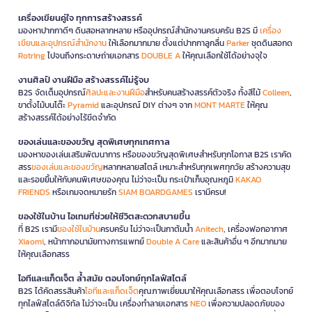
เครื่องเขียนคู่ใจ ทุกการสร้างสรรค์
มองหาปากกาดีๆ ดินสอหลากหลาย หรืออุปกรณ์สำนักงานครบครัน B2S มี
เครื่อง
เขียนและอุปกรณ์สำนักงาน
ให้เลือกมากมาย ตั้งแต่ปากกาลูกลื่น
Parker
ชุดดินสอกด
Rotring
ไปจนถึงกระดาษถ่ายเอกสาร
DOUBLE A
ให้คุณเลือกใช้ได้อย่างจุใจ
งานศิลป์ งานฝีมือ สร้างสรรค์ไม่รู้จบ
B2S จัดเต็มอุปกรณ์
ศิลปะและงานฝีมือ
สำหรับคนสร้างสรรค์ตัวจริง ทั้งสีไม้
Colleen
,
ขาตั้งไม้บนโต๊ะ
Pyramid
และอุปกรณ์ DIY ต่างๆ จาก
MONT MARTE
ให้คุณ
สร้างสรรค์ได้อย่างไร้ขีดจำกัด
ของเล่นและของขวัญ สุดพิเศษทุกเทศกาล
มองหาของเล่นเสริมพัฒนาการ หรือของขวัญสุดพิเศษสำหรับทุกโอกาส B2S เราคัด
สรร
ของเล่นและของขวัญ
หลากหลายสไตล์ เหมาะสำหรับทุกเพศทุกวัย สร้างความสุข
และรอยยิ้มให้กับคนพิเศษของคุณ ไม่ว่าจะเป็น กระเป๋าเก็บอุณหภูมิ
KAKAO
FRIENDS
หรือเกมจดหมายรัก
SIAM BOARDGAMES
เรามีครบ!
ของใช้ในบ้าน ไอเทมที่ช่วยให้ชีวิตสะดวกสบายขึ้น
ที่ B2S เรามี
ของใช้ในบ้าน
ครบครัน ไม่ว่าจะเป็นกาต้มน้ำ
Anitech
, เครื่องฟอกอากาศ
Xiaomi
, หน้ากากอนามัยทางการแพทย์
Double A Care
และสินค้าอื่น ๆ อีกมากมาย
ให้คุณเลือกสรร
ไอทีและแก็ดเจ็ต ล้ำสมัย ตอบโจทย์ทุกไลฟ์สไตล์
B2S ได้คัดสรรสินค้า
ไอทีและแก็ดเจ็ต
คุณภาพเยี่ยมมาให้คุณเลือกสรร เพื่อตอบโจทย์
ทุกไลฟ์สไตล์ดิจิทัล ไม่ว่าจะเป็น เครื่องทำลายเอกสาร
NEO
เพื่อความปลอดภัยของ