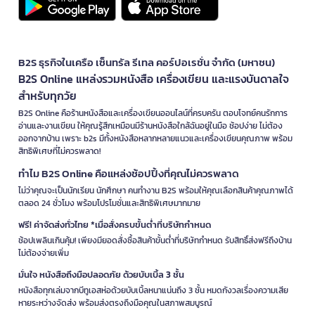
B2S ธุรกิจในเครือ เซ็นทรัล รีเทล คอร์ปอเรชั่น จำกัด (มหาชน)
B2S Online แหล่งรวมหนังสือ เครื่องเขียน และแรงบันดาลใจ
สำหรับทุกวัย
B2S Online คือร้านหนังสือและเครื่องเขียนออนไลน์ที่ครบครัน ตอบโจทย์คนรักการ
อ่านและงานเขียน ให้คุณรู้สึกเหมือนมีร้านหนังสือใกล้ฉันอยู่ในมือ ช้อปง่าย ไม่ต้อง
ออกจากบ้าน เพราะ b2s มีทั้งหนังสือหลากหลายแนวและเครื่องเขียนคุณภาพ พร้อม
สิทธิพิเศษที่ไม่ควรพลาด!
ทำไม B2S Online คือแหล่งช้อปปิ้งที่คุณไม่ควรพลาด
ไม่ว่าคุณจะเป็นนักเรียน นักศึกษา คนทำงาน B2S พร้อมให้คุณเลือกสินค้าคุณภาพได้
ตลอด 24 ชั่วโมง พร้อมโปรโมชั่นและสิทธิพิเศษมากมาย
ฟรี! ค่าจัดส่งทั่วไทย *เมื่อสั่งครบขั้นต่ำที่บริษัทกำหนด
ช้อปเพลินเกินคุ้ม! เพียงมียอดสั่งซื้อสินค้าขั้นต่ำที่บริษัทกำหนด รับสิทธิ์ส่งฟรีถึงบ้าน
ไม่ต้องจ่ายเพิ่ม
มั่นใจ หนังสือถึงมือปลอดภัย ด้วยบับเบิ้ล 3 ชั้น
หนังสือทุกเล่มจากบีทูเอสห่อด้วยบับเบิ้ลหนาแน่นถึง 3 ชั้น หมดกังวลเรื่องความเสีย
หายระหว่างจัดส่ง พร้อมส่งตรงถึงมือคุณในสภาพสมบูรณ์