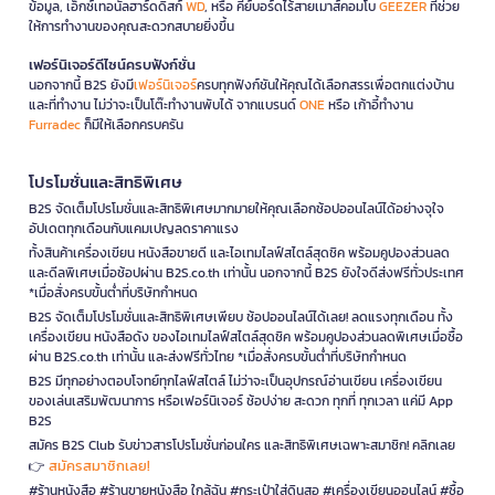
ข้อมูล, เอ็กซ์เทอนัลฮาร์ดดิสก์
WD
, หรือ คีย์บอร์ดไร้สายเมาส์คอมโบ
GEEZER
ที่ช่วย
ให้การทำงานของคุณสะดวกสบายยิ่งขึ้น
เฟอร์นิเจอร์ดีไซน์ครบฟังก์ชั่น
นอกจากนี้ B2S ยังมี
เฟอร์นิเจอร์
ครบทุกฟังก์ชันให้คุณได้เลือกสรรเพื่อตกแต่งบ้าน
และที่ทำงาน ไม่ว่าจะเป็นโต๊ะทำงานพับได้ จากแบรนด์
ONE
หรือ เก้าอี้ทำงาน
Furradec
ก็มีให้เลือกครบครัน
โปรโมชั่นและสิทธิพิเศษ
B2S จัดเต็มโปรโมชั่นและสิทธิพิเศษมากมายให้คุณเลือกช้อปออนไลน์ได้อย่างจุใจ
อัปเดตทุกเดือนกับแคมเปญลดราคาแรง
ทั้งสินค้าเครื่องเขียน หนังสือขายดี และไอเทมไลฟ์สไตล์สุดชิค พร้อมคูปองส่วนลด
และดีลพิเศษเมื่อช้อปผ่าน B2S.co.th เท่านั้น นอกจากนี้ B2S ยังใจดีส่งฟรีทั่วประเทศ
*เมื่อสั่งครบขั้นต่ำที่บริษัทกำหนด
B2S จัดเต็มโปรโมชั่นและสิทธิพิเศษเพียบ ช้อปออนไลน์ได้เลย! ลดแรงทุกเดือน ทั้ง
เครื่องเขียน หนังสือดัง ของไอเทมไลฟ์สไตล์สุดชิค พร้อมคูปองส่วนลดพิเศษเมื่อซื้อ
ผ่าน B2S.co.th เท่านั้น และส่งฟรีทั่วไทย *เมื่อสั่งครบขั้นต่ำที่บริษัทกำหนด
B2S มีทุกอย่างตอบโจทย์ทุกไลฟ์สไตล์ ไม่ว่าจะเป็นอุปกรณ์อ่านเขียน เครื่องเขียน
ของเล่นเสริมพัฒนาการ หรือเฟอร์นิเจอร์ ช้อปง่าย สะดวก ทุกที่ ทุกเวลา แค่มี App
B2S
สมัคร B2S Club รับข่าวสารโปรโมชั่นก่อนใคร และสิทธิพิเศษเฉพาะสมาชิก! คลิกเลย
สมัครสมาชิกเลย!
👉
#ร้านหนังสือ #ร้านขายหนังสือ ใกล้ฉัน #กระเป๋าใส่ดินสอ #เครื่องเขียนออนไลน์ #ซื้อ