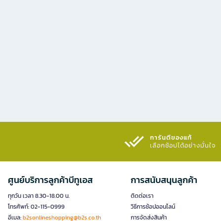
การันตีของแท้
เลือกช้อปได้อย่างมั่นใจ​
ศูนย์บริการลูกค้าบีทูเอส
การสนับสนุนลูกค้า
ทุกวัน เวลา 8.30-18.00 น.
ติดต่อเรา
โทรศัพท์: 02-115-0999
วิธีการช้อปออนไลน์
อีเมล:
b2sonlineshopping@b2s.co.th
การจัดส่งสินค้า