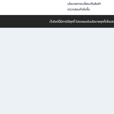
นโยบายการเปลี่ยน/คืนสินค้า
ตรวจสอบคำสั่งซื้อ
เว็บไซต์นี้มีการใช้คุกกี้ โปรดยอมรับนโยบายคุกกี้เพื่
B2S ธุรกิจในเครือ เซ็นทรัล รีเทล คอร์ปอเรชั่น จำกัด (มหาชน)
B2S Online แหล่งรวมหนังสือ เครื่องเขียน และแรงบันดาลใจสำหรับ
B2S Online คือร้านหนังสือและเครื่องเขียนออนไลน์ที่ครบครัน ตอบโจทย์คนรักการอ่านและงานเ
ทำไม B2S Online คือแหล่งช้อปปิ้งที่คุณไม่ควรพลาด
ไม่ว่าคุณจะเป็นนักเรียน นักศึกษา คนทำงาน B2S พร้อมให้คุณเลือกสินค้าคุณภาพได้ตลอด 24