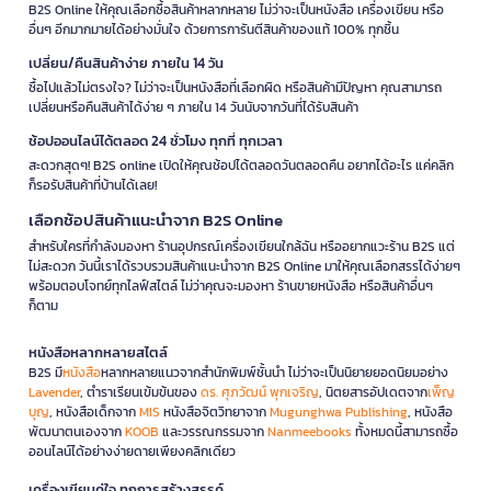
B2S Online ให้คุณเลือกซื้อสินค้าหลากหลาย ไม่ว่าจะเป็นหนังสือ เครื่องเขียน หรือ
อื่นๆ อีกมากมายได้อย่างมั่นใจ ด้วยการการันตีสินค้าของแท้ 100% ทุกชิ้น
เปลี่ยน/คืนสินค้าง่าย ภายใน 14 วัน
ซื้อไปแล้วไม่ตรงใจ? ไม่ว่าจะเป็นหนังสือที่เลือกผิด หรือสินค้ามีปัญหา คุณสามารถ
เปลี่ยนหรือคืนสินค้าได้ง่าย ๆ ภายใน 14 วันนับจากวันที่ได้รับสินค้า
ช้อปออนไลน์ได้ตลอด 24 ชั่วโมง ทุกที่ ทุกเวลา
สะดวกสุดๆ! B2S online เปิดให้คุณช้อปได้ตลอดวันตลอดคืน อยากได้อะไร แค่คลิก
ก็รอรับสินค้าที่บ้านได้เลย!
เลือกช้อปสินค้าแนะนำจาก B2S Online
สำหรับใครที่กำลังมองหา ร้านอุปกรณ์เครื่องเขียนใกล้ฉัน หรืออยากแวะร้าน B2S แต่
ไม่สะดวก วันนี้เราได้รวบรวมสินค้าแนะนำจาก B2S Online มาให้คุณเลือกสรรได้ง่ายๆ
พร้อมตอบโจทย์ทุกไลฟ์สไตล์ ไม่ว่าคุณจะมองหา ร้านขายหนังสือ หรือสินค้าอื่นๆ
ก็ตาม
หนังสือหลากหลายสไตล์
B2S มี
หนังสือ
หลากหลายแนวจากสำนักพิมพ์ชั้นนำ ไม่ว่าจะเป็นนิยายยอดนิยมอย่าง
Lavender
, ตำราเรียนเข้มข้นของ
ดร. ศุภวัฒน์ พุกเจริญ
, นิตยสารอัปเดตจาก
เพ็ญ
บุญ
, หนังสือเด็กจาก
MIS
หนังสือจิตวิทยาจาก
Mugunghwa Publishing
, หนังสือ
พัฒนาตนเองจาก
KOOB
และวรรณกรรมจาก
Nanmeebooks
ทั้งหมดนี้สามารถซื้อ
ออนไลน์ได้อย่างง่ายดายเพียงคลิกเดียว
เครื่องเขียนคู่ใจ ทุกการสร้างสรรค์