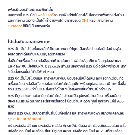
เฟอร์นิเจอร์ดีไซน์ครบฟังก์ชั่น
นอกจากนี้ B2S ยังมี
เฟอร์นิเจอร์
ครบทุกฟังก์ชันให้คุณได้เลือกสรรเพื่อตกแต่งบ้าน
และที่ทำงาน ไม่ว่าจะเป็นโต๊ะทำงานพับได้ จากแบรนด์
ONE
หรือ เก้าอี้ทำงาน
Furradec
ก็มีให้เลือกครบครัน
โปรโมชั่นและสิทธิพิเศษ
B2S จัดเต็มโปรโมชั่นและสิทธิพิเศษมากมายให้คุณเลือกช้อปออนไลน์ได้อย่างจุใจ
อัปเดตทุกเดือนกับแคมเปญลดราคาแรง
ทั้งสินค้าเครื่องเขียน หนังสือขายดี และไอเทมไลฟ์สไตล์สุดชิค พร้อมคูปองส่วนลด
และดีลพิเศษเมื่อช้อปผ่าน B2S.co.th เท่านั้น นอกจากนี้ B2S ยังใจดีส่งฟรีทั่วประเทศ
*เมื่อสั่งครบขั้นต่ำที่บริษัทกำหนด
B2S จัดเต็มโปรโมชั่นและสิทธิพิเศษเพียบ ช้อปออนไลน์ได้เลย! ลดแรงทุกเดือน ทั้ง
เครื่องเขียน หนังสือดัง ของไอเทมไลฟ์สไตล์สุดชิค พร้อมคูปองส่วนลดพิเศษเมื่อซื้อ
ผ่าน B2S.co.th เท่านั้น และส่งฟรีทั่วไทย *เมื่อสั่งครบขั้นต่ำที่บริษัทกำหนด
B2S มีทุกอย่างตอบโจทย์ทุกไลฟ์สไตล์ ไม่ว่าจะเป็นอุปกรณ์อ่านเขียน เครื่องเขียน
ของเล่นเสริมพัฒนาการ หรือเฟอร์นิเจอร์ ช้อปง่าย สะดวก ทุกที่ ทุกเวลา แค่มี App
B2S
สมัคร B2S Club รับข่าวสารโปรโมชั่นก่อนใคร และสิทธิพิเศษเฉพาะสมาชิก! คลิกเลย
สมัครสมาชิกเลย!
👉
#ร้านหนังสือ #ร้านขายหนังสือ ใกล้ฉัน #กระเป๋าใส่ดินสอ #เครื่องเขียนออนไลน์ #ซื้อ
หนังสือ ออนไลน์ #เครื่องเขียน บีทูเอส #ขาย หนังสือ ออนไลน์ #B2S #ร้านเครื่อง