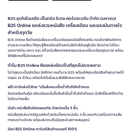
B2S ธุรกิจในเครือ เซ็นทรัล รีเทล คอร์ปอเรชั่น จำกัด (มหาชน)
B2S Online แหล่งรวมหนังสือ เครื่องเขียน และแรงบันดาลใจ
สำหรับทุกวัย
B2S Online คือร้านหนังสือและเครื่องเขียนออนไลน์ที่ครบครัน ตอบโจทย์คนรักการ
อ่านและงานเขียน ให้คุณรู้สึกเหมือนมีร้านหนังสือใกล้ฉันอยู่ในมือ ช้อปง่าย ไม่ต้อง
ออกจากบ้าน เพราะ b2s มีทั้งหนังสือหลากหลายแนวและเครื่องเขียนคุณภาพ พร้อม
สิทธิพิเศษที่ไม่ควรพลาด!
ทำไม B2S Online คือแหล่งช้อปปิ้งที่คุณไม่ควรพลาด
ไม่ว่าคุณจะเป็นนักเรียน นักศึกษา คนทำงาน B2S พร้อมให้คุณเลือกสินค้าคุณภาพได้
ตลอด 24 ชั่วโมง พร้อมโปรโมชั่นและสิทธิพิเศษมากมาย
ฟรี! ค่าจัดส่งทั่วไทย *เมื่อสั่งครบขั้นต่ำที่บริษัทกำหนด
ช้อปเพลินเกินคุ้ม! เพียงมียอดสั่งซื้อสินค้าขั้นต่ำที่บริษัทกำหนด รับสิทธิ์ส่งฟรีถึงบ้าน
ไม่ต้องจ่ายเพิ่ม
มั่นใจ หนังสือถึงมือปลอดภัย ด้วยบับเบิ้ล 3 ชั้น
หนังสือทุกเล่มจากบีทูเอสห่อด้วยบับเบิ้ลหนาแน่นถึง 3 ชั้น หมดกังวลเรื่องความเสีย
หายระหว่างจัดส่ง พร้อมส่งตรงถึงมือคุณในสภาพสมบูรณ์
ช้อป B2S Online การันตีสินค้าของแท้ 100%