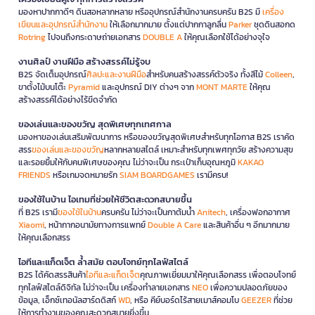
มองหาปากกาดีๆ ดินสอหลากหลาย หรืออุปกรณ์สำนักงานครบครัน B2S มี
เครื่อง
เขียนและอุปกรณ์สำนักงาน
ให้เลือกมากมาย ตั้งแต่ปากกาลูกลื่น
Parker
ชุดดินสอกด
Rotring
ไปจนถึงกระดาษถ่ายเอกสาร
DOUBLE A
ให้คุณเลือกใช้ได้อย่างจุใจ
งานศิลป์ งานฝีมือ สร้างสรรค์ไม่รู้จบ
B2S จัดเต็มอุปกรณ์
ศิลปะและงานฝีมือ
สำหรับคนสร้างสรรค์ตัวจริง ทั้งสีไม้
Colleen
,
ขาตั้งไม้บนโต๊ะ
Pyramid
และอุปกรณ์ DIY ต่างๆ จาก
MONT MARTE
ให้คุณ
สร้างสรรค์ได้อย่างไร้ขีดจำกัด
ของเล่นและของขวัญ สุดพิเศษทุกเทศกาล
มองหาของเล่นเสริมพัฒนาการ หรือของขวัญสุดพิเศษสำหรับทุกโอกาส B2S เราคัด
สรร
ของเล่นและของขวัญ
หลากหลายสไตล์ เหมาะสำหรับทุกเพศทุกวัย สร้างความสุข
และรอยยิ้มให้กับคนพิเศษของคุณ ไม่ว่าจะเป็น กระเป๋าเก็บอุณหภูมิ
KAKAO
FRIENDS
หรือเกมจดหมายรัก
SIAM BOARDGAMES
เรามีครบ!
ของใช้ในบ้าน ไอเทมที่ช่วยให้ชีวิตสะดวกสบายขึ้น
ที่ B2S เรามี
ของใช้ในบ้าน
ครบครัน ไม่ว่าจะเป็นกาต้มน้ำ
Anitech
, เครื่องฟอกอากาศ
Xiaomi
, หน้ากากอนามัยทางการแพทย์
Double A Care
และสินค้าอื่น ๆ อีกมากมาย
ให้คุณเลือกสรร
ไอทีและแก็ดเจ็ต ล้ำสมัย ตอบโจทย์ทุกไลฟ์สไตล์
B2S ได้คัดสรรสินค้า
ไอทีและแก็ดเจ็ต
คุณภาพเยี่ยมมาให้คุณเลือกสรร เพื่อตอบโจทย์
ทุกไลฟ์สไตล์ดิจิทัล ไม่ว่าจะเป็น เครื่องทำลายเอกสาร
NEO
เพื่อความปลอดภัยของ
ข้อมูล, เอ็กซ์เทอนัลฮาร์ดดิสก์
WD
, หรือ คีย์บอร์ดไร้สายเมาส์คอมโบ
GEEZER
ที่ช่วย
ให้การทำงานของคุณสะดวกสบายยิ่งขึ้น