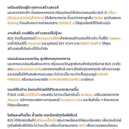
เครื่องเขียนคู่ใจ ทุกการสร้างสรรค์
มองหาปากกาดีๆ ดินสอหลากหลาย หรืออุปกรณ์สำนักงานครบครัน B2S มี
เครื่อง
เขียนและอุปกรณ์สำนักงาน
ให้เลือกมากมาย ตั้งแต่ปากกาลูกลื่น
Parker
ชุดดินสอกด
Rotring
ไปจนถึงกระดาษถ่ายเอกสาร
DOUBLE A
ให้คุณเลือกใช้ได้อย่างจุใจ
งานศิลป์ งานฝีมือ สร้างสรรค์ไม่รู้จบ
B2S จัดเต็มอุปกรณ์
ศิลปะและงานฝีมือ
สำหรับคนสร้างสรรค์ตัวจริง ทั้งสีไม้
Colleen
,
ขาตั้งไม้บนโต๊ะ
Pyramid
และอุปกรณ์ DIY ต่างๆ จาก
MONT MARTE
ให้คุณ
สร้างสรรค์ได้อย่างไร้ขีดจำกัด
ของเล่นและของขวัญ สุดพิเศษทุกเทศกาล
มองหาของเล่นเสริมพัฒนาการ หรือของขวัญสุดพิเศษสำหรับทุกโอกาส B2S เราคัด
สรร
ของเล่นและของขวัญ
หลากหลายสไตล์ เหมาะสำหรับทุกเพศทุกวัย สร้างความสุข
และรอยยิ้มให้กับคนพิเศษของคุณ ไม่ว่าจะเป็น กระเป๋าเก็บอุณหภูมิ
KAKAO
FRIENDS
หรือเกมจดหมายรัก
SIAM BOARDGAMES
เรามีครบ!
ของใช้ในบ้าน ไอเทมที่ช่วยให้ชีวิตสะดวกสบายขึ้น
ที่ B2S เรามี
ของใช้ในบ้าน
ครบครัน ไม่ว่าจะเป็นกาต้มน้ำ
Anitech
, เครื่องฟอกอากาศ
Xiaomi
, หน้ากากอนามัยทางการแพทย์
Double A Care
และสินค้าอื่น ๆ อีกมากมาย
ให้คุณเลือกสรร
ไอทีและแก็ดเจ็ต ล้ำสมัย ตอบโจทย์ทุกไลฟ์สไตล์
B2S ได้คัดสรรสินค้า
ไอทีและแก็ดเจ็ต
คุณภาพเยี่ยมมาให้คุณเลือกสรร เพื่อตอบโจทย์
ทุกไลฟ์สไตล์ดิจิทัล ไม่ว่าจะเป็น เครื่องทำลายเอกสาร
NEO
เพื่อความปลอดภัยของ