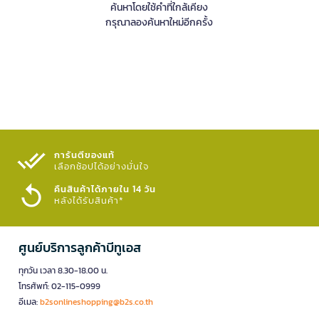
ค้นหาโดยใช้คำที่ใกล้เคียง
กรุณาลองค้นหาใหม่อีกครั้ง
การันตีของแท้
เลือกช้อปได้อย่างมั่นใจ​
คืนสินค้าได้ภายใน 14 วัน
หลังได้รับสินค้า*
ศูนย์บริการลูกค้าบีทูเอส
ทุกวัน เวลา 8.30-18.00 น.
โทรศัพท์: 02-115-0999
อีเมล:
b2sonlineshopping@b2s.co.th