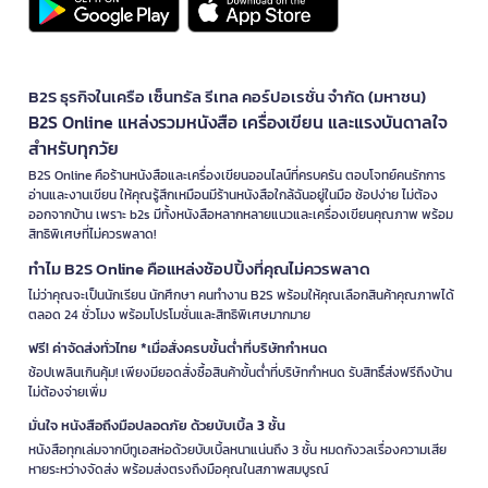
B2S ธุรกิจในเครือ เซ็นทรัล รีเทล คอร์ปอเรชั่น จำกัด (มหาชน)
B2S Online แหล่งรวมหนังสือ เครื่องเขียน และแรงบันดาลใจ
สำหรับทุกวัย
B2S Online คือร้านหนังสือและเครื่องเขียนออนไลน์ที่ครบครัน ตอบโจทย์คนรักการ
อ่านและงานเขียน ให้คุณรู้สึกเหมือนมีร้านหนังสือใกล้ฉันอยู่ในมือ ช้อปง่าย ไม่ต้อง
ออกจากบ้าน เพราะ b2s มีทั้งหนังสือหลากหลายแนวและเครื่องเขียนคุณภาพ พร้อม
สิทธิพิเศษที่ไม่ควรพลาด!
ทำไม B2S Online คือแหล่งช้อปปิ้งที่คุณไม่ควรพลาด
ไม่ว่าคุณจะเป็นนักเรียน นักศึกษา คนทำงาน B2S พร้อมให้คุณเลือกสินค้าคุณภาพได้
ตลอด 24 ชั่วโมง พร้อมโปรโมชั่นและสิทธิพิเศษมากมาย
ฟรี! ค่าจัดส่งทั่วไทย *เมื่อสั่งครบขั้นต่ำที่บริษัทกำหนด
ช้อปเพลินเกินคุ้ม! เพียงมียอดสั่งซื้อสินค้าขั้นต่ำที่บริษัทกำหนด รับสิทธิ์ส่งฟรีถึงบ้าน
ไม่ต้องจ่ายเพิ่ม
มั่นใจ หนังสือถึงมือปลอดภัย ด้วยบับเบิ้ล 3 ชั้น
หนังสือทุกเล่มจากบีทูเอสห่อด้วยบับเบิ้ลหนาแน่นถึง 3 ชั้น หมดกังวลเรื่องความเสีย
หายระหว่างจัดส่ง พร้อมส่งตรงถึงมือคุณในสภาพสมบูรณ์