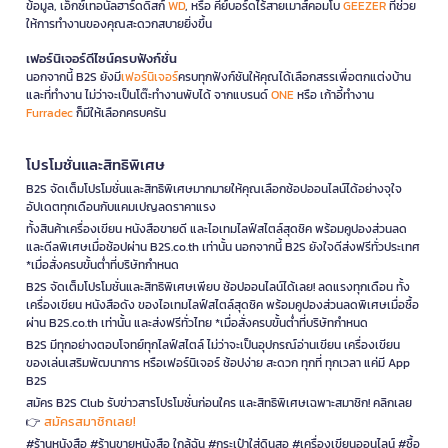
ข้อมูล, เอ็กซ์เทอนัลฮาร์ดดิสก์
WD
, หรือ คีย์บอร์ดไร้สายเมาส์คอมโบ
GEEZER
ที่ช่วย
ให้การทำงานของคุณสะดวกสบายยิ่งขึ้น
เฟอร์นิเจอร์ดีไซน์ครบฟังก์ชั่น
นอกจากนี้ B2S ยังมี
เฟอร์นิเจอร์
ครบทุกฟังก์ชันให้คุณได้เลือกสรรเพื่อตกแต่งบ้าน
และที่ทำงาน ไม่ว่าจะเป็นโต๊ะทำงานพับได้ จากแบรนด์
ONE
หรือ เก้าอี้ทำงาน
Furradec
ก็มีให้เลือกครบครัน
โปรโมชั่นและสิทธิพิเศษ
B2S จัดเต็มโปรโมชั่นและสิทธิพิเศษมากมายให้คุณเลือกช้อปออนไลน์ได้อย่างจุใจ
อัปเดตทุกเดือนกับแคมเปญลดราคาแรง
ทั้งสินค้าเครื่องเขียน หนังสือขายดี และไอเทมไลฟ์สไตล์สุดชิค พร้อมคูปองส่วนลด
และดีลพิเศษเมื่อช้อปผ่าน B2S.co.th เท่านั้น นอกจากนี้ B2S ยังใจดีส่งฟรีทั่วประเทศ
*เมื่อสั่งครบขั้นต่ำที่บริษัทกำหนด
B2S จัดเต็มโปรโมชั่นและสิทธิพิเศษเพียบ ช้อปออนไลน์ได้เลย! ลดแรงทุกเดือน ทั้ง
เครื่องเขียน หนังสือดัง ของไอเทมไลฟ์สไตล์สุดชิค พร้อมคูปองส่วนลดพิเศษเมื่อซื้อ
ผ่าน B2S.co.th เท่านั้น และส่งฟรีทั่วไทย *เมื่อสั่งครบขั้นต่ำที่บริษัทกำหนด
B2S มีทุกอย่างตอบโจทย์ทุกไลฟ์สไตล์ ไม่ว่าจะเป็นอุปกรณ์อ่านเขียน เครื่องเขียน
ของเล่นเสริมพัฒนาการ หรือเฟอร์นิเจอร์ ช้อปง่าย สะดวก ทุกที่ ทุกเวลา แค่มี App
B2S
สมัคร B2S Club รับข่าวสารโปรโมชั่นก่อนใคร และสิทธิพิเศษเฉพาะสมาชิก! คลิกเลย
สมัครสมาชิกเลย!
👉
#ร้านหนังสือ #ร้านขายหนังสือ ใกล้ฉัน #กระเป๋าใส่ดินสอ #เครื่องเขียนออนไลน์ #ซื้อ