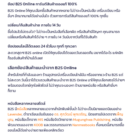
ช้อป B2S Online การันตีสินค้าของแท้ 100%
B2S Online ให้คุณเลือกซื้อสินค้าหลากหลาย ไม่ว่าจะเป็นหนังสือ เครื่องเขียน หรือ
อื่นๆ อีกมากมายได้อย่างมั่นใจ ด้วยการการันตีสินค้าของแท้ 100% ทุกชิ้น
เปลี่ยน/คืนสินค้าง่าย ภายใน 14 วัน
ซื้อไปแล้วไม่ตรงใจ? ไม่ว่าจะเป็นหนังสือที่เลือกผิด หรือสินค้ามีปัญหา คุณสามารถ
เปลี่ยนหรือคืนสินค้าได้ง่าย ๆ ภายใน 14 วันนับจากวันที่ได้รับสินค้า
ช้อปออนไลน์ได้ตลอด 24 ชั่วโมง ทุกที่ ทุกเวลา
สะดวกสุดๆ! B2S online เปิดให้คุณช้อปได้ตลอดวันตลอดคืน อยากได้อะไร แค่คลิก
ก็รอรับสินค้าที่บ้านได้เลย!
เลือกช้อปสินค้าแนะนำจาก B2S Online
สำหรับใครที่กำลังมองหา ร้านอุปกรณ์เครื่องเขียนใกล้ฉัน หรืออยากแวะร้าน B2S แต่
ไม่สะดวก วันนี้เราได้รวบรวมสินค้าแนะนำจาก B2S Online มาให้คุณเลือกสรรได้ง่ายๆ
พร้อมตอบโจทย์ทุกไลฟ์สไตล์ ไม่ว่าคุณจะมองหา ร้านขายหนังสือ หรือสินค้าอื่นๆ
ก็ตาม
หนังสือหลากหลายสไตล์
B2S มี
หนังสือ
หลากหลายแนวจากสำนักพิมพ์ชั้นนำ ไม่ว่าจะเป็นนิยายยอดนิยมอย่าง
Lavender
, ตำราเรียนเข้มข้นของ
ดร. ศุภวัฒน์ พุกเจริญ
, นิตยสารอัปเดตจาก
เพ็ญ
บุญ
, หนังสือเด็กจาก
MIS
หนังสือจิตวิทยาจาก
Mugunghwa Publishing
, หนังสือ
พัฒนาตนเองจาก
KOOB
และวรรณกรรมจาก
Nanmeebooks
ทั้งหมดนี้สามารถซื้อ
ออนไลน์ได้อย่างง่ายดายเพียงคลิกเดียว