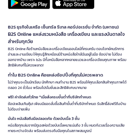
B2S ธุรกิจในเครือ เซ็นทรัล รีเทล คอร์ปอเรชั่น จำกัด (มหาชน)
B2S Online แหล่งรวมหนังสือ เครื่องเขียน และแรงบันดาลใจ
สำหรับทุกวัย
B2S Online คือร้านหนังสือและเครื่องเขียนออนไลน์ที่ครบครัน ตอบโจทย์คนรักการ
อ่านและงานเขียน ให้คุณรู้สึกเหมือนมีร้านหนังสือใกล้ฉันอยู่ในมือ ช้อปง่าย ไม่ต้อง
ออกจากบ้าน เพราะ b2s มีทั้งหนังสือหลากหลายแนวและเครื่องเขียนคุณภาพ พร้อม
สิทธิพิเศษที่ไม่ควรพลาด!
ทำไม B2S Online คือแหล่งช้อปปิ้งที่คุณไม่ควรพลาด
ไม่ว่าคุณจะเป็นนักเรียน นักศึกษา คนทำงาน B2S พร้อมให้คุณเลือกสินค้าคุณภาพได้
ตลอด 24 ชั่วโมง พร้อมโปรโมชั่นและสิทธิพิเศษมากมาย
ฟรี! ค่าจัดส่งทั่วไทย *เมื่อสั่งครบขั้นต่ำที่บริษัทกำหนด
ช้อปเพลินเกินคุ้ม! เพียงมียอดสั่งซื้อสินค้าขั้นต่ำที่บริษัทกำหนด รับสิทธิ์ส่งฟรีถึงบ้าน
ไม่ต้องจ่ายเพิ่ม
มั่นใจ หนังสือถึงมือปลอดภัย ด้วยบับเบิ้ล 3 ชั้น
หนังสือทุกเล่มจากบีทูเอสห่อด้วยบับเบิ้ลหนาแน่นถึง 3 ชั้น หมดกังวลเรื่องความเสีย
หายระหว่างจัดส่ง พร้อมส่งตรงถึงมือคุณในสภาพสมบูรณ์