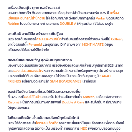
เครื่องเขียนคู่ใจ ทุกการสร้างสรรค์
มองหาปากกาดีๆ ดินสอหลากหลาย หรืออุปกรณ์สำนักงานครบครัน B2S มี
เครื่อง
เขียนและอุปกรณ์สำนักงาน
ให้เลือกมากมาย ตั้งแต่ปากกาลูกลื่น
Parker
ชุดดินสอกด
Rotring
ไปจนถึงกระดาษถ่ายเอกสาร
DOUBLE A
ให้คุณเลือกใช้ได้อย่างจุใจ
งานศิลป์ งานฝีมือ สร้างสรรค์ไม่รู้จบ
B2S จัดเต็มอุปกรณ์
ศิลปะและงานฝีมือ
สำหรับคนสร้างสรรค์ตัวจริง ทั้งสีไม้
Colleen
,
ขาตั้งไม้บนโต๊ะ
Pyramid
และอุปกรณ์ DIY ต่างๆ จาก
MONT MARTE
ให้คุณ
สร้างสรรค์ได้อย่างไร้ขีดจำกัด
ของเล่นและของขวัญ สุดพิเศษทุกเทศกาล
มองหาของเล่นเสริมพัฒนาการ หรือของขวัญสุดพิเศษสำหรับทุกโอกาส B2S เราคัด
สรร
ของเล่นและของขวัญ
หลากหลายสไตล์ เหมาะสำหรับทุกเพศทุกวัย สร้างความสุข
และรอยยิ้มให้กับคนพิเศษของคุณ ไม่ว่าจะเป็น กระเป๋าเก็บอุณหภูมิ
KAKAO
FRIENDS
หรือเกมจดหมายรัก
SIAM BOARDGAMES
เรามีครบ!
ของใช้ในบ้าน ไอเทมที่ช่วยให้ชีวิตสะดวกสบายขึ้น
ที่ B2S เรามี
ของใช้ในบ้าน
ครบครัน ไม่ว่าจะเป็นกาต้มน้ำ
Anitech
, เครื่องฟอกอากาศ
Xiaomi
, หน้ากากอนามัยทางการแพทย์
Double A Care
และสินค้าอื่น ๆ อีกมากมาย
ให้คุณเลือกสรร
ไอทีและแก็ดเจ็ต ล้ำสมัย ตอบโจทย์ทุกไลฟ์สไตล์
B2S ได้คัดสรรสินค้า
ไอทีและแก็ดเจ็ต
คุณภาพเยี่ยมมาให้คุณเลือกสรร เพื่อตอบโจทย์
ทุกไลฟ์สไตล์ดิจิทัล ไม่ว่าจะเป็น เครื่องทำลายเอกสาร
NEO
เพื่อความปลอดภัยของ