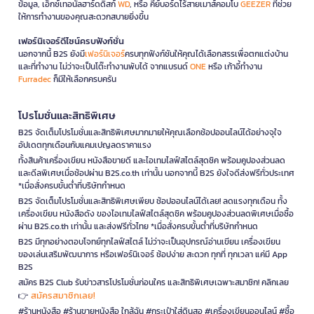
ข้อมูล, เอ็กซ์เทอนัลฮาร์ดดิสก์
WD
, หรือ คีย์บอร์ดไร้สายเมาส์คอมโบ
GEEZER
ที่ช่วย
ให้การทำงานของคุณสะดวกสบายยิ่งขึ้น
เฟอร์นิเจอร์ดีไซน์ครบฟังก์ชั่น
นอกจากนี้ B2S ยังมี
เฟอร์นิเจอร์
ครบทุกฟังก์ชันให้คุณได้เลือกสรรเพื่อตกแต่งบ้าน
และที่ทำงาน ไม่ว่าจะเป็นโต๊ะทำงานพับได้ จากแบรนด์
ONE
หรือ เก้าอี้ทำงาน
Furradec
ก็มีให้เลือกครบครัน
โปรโมชั่นและสิทธิพิเศษ
B2S จัดเต็มโปรโมชั่นและสิทธิพิเศษมากมายให้คุณเลือกช้อปออนไลน์ได้อย่างจุใจ
อัปเดตทุกเดือนกับแคมเปญลดราคาแรง
ทั้งสินค้าเครื่องเขียน หนังสือขายดี และไอเทมไลฟ์สไตล์สุดชิค พร้อมคูปองส่วนลด
และดีลพิเศษเมื่อช้อปผ่าน B2S.co.th เท่านั้น นอกจากนี้ B2S ยังใจดีส่งฟรีทั่วประเทศ
*เมื่อสั่งครบขั้นต่ำที่บริษัทกำหนด
B2S จัดเต็มโปรโมชั่นและสิทธิพิเศษเพียบ ช้อปออนไลน์ได้เลย! ลดแรงทุกเดือน ทั้ง
เครื่องเขียน หนังสือดัง ของไอเทมไลฟ์สไตล์สุดชิค พร้อมคูปองส่วนลดพิเศษเมื่อซื้อ
ผ่าน B2S.co.th เท่านั้น และส่งฟรีทั่วไทย *เมื่อสั่งครบขั้นต่ำที่บริษัทกำหนด
B2S มีทุกอย่างตอบโจทย์ทุกไลฟ์สไตล์ ไม่ว่าจะเป็นอุปกรณ์อ่านเขียน เครื่องเขียน
ของเล่นเสริมพัฒนาการ หรือเฟอร์นิเจอร์ ช้อปง่าย สะดวก ทุกที่ ทุกเวลา แค่มี App
B2S
สมัคร B2S Club รับข่าวสารโปรโมชั่นก่อนใคร และสิทธิพิเศษเฉพาะสมาชิก! คลิกเลย
สมัครสมาชิกเลย!
👉
#ร้านหนังสือ #ร้านขายหนังสือ ใกล้ฉัน #กระเป๋าใส่ดินสอ #เครื่องเขียนออนไลน์ #ซื้อ