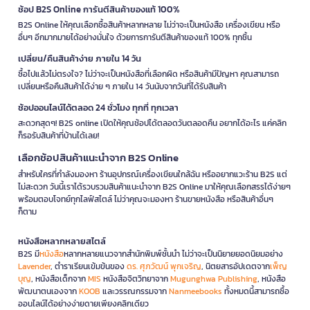
ช้อป B2S Online การันตีสินค้าของแท้ 100%
B2S Online ให้คุณเลือกซื้อสินค้าหลากหลาย ไม่ว่าจะเป็นหนังสือ เครื่องเขียน หรือ
อื่นๆ อีกมากมายได้อย่างมั่นใจ ด้วยการการันตีสินค้าของแท้ 100% ทุกชิ้น
เปลี่ยน/คืนสินค้าง่าย ภายใน 14 วัน
ซื้อไปแล้วไม่ตรงใจ? ไม่ว่าจะเป็นหนังสือที่เลือกผิด หรือสินค้ามีปัญหา คุณสามารถ
เปลี่ยนหรือคืนสินค้าได้ง่าย ๆ ภายใน 14 วันนับจากวันที่ได้รับสินค้า
ช้อปออนไลน์ได้ตลอด 24 ชั่วโมง ทุกที่ ทุกเวลา
สะดวกสุดๆ! B2S online เปิดให้คุณช้อปได้ตลอดวันตลอดคืน อยากได้อะไร แค่คลิก
ก็รอรับสินค้าที่บ้านได้เลย!
เลือกช้อปสินค้าแนะนำจาก B2S Online
สำหรับใครที่กำลังมองหา ร้านอุปกรณ์เครื่องเขียนใกล้ฉัน หรืออยากแวะร้าน B2S แต่
ไม่สะดวก วันนี้เราได้รวบรวมสินค้าแนะนำจาก B2S Online มาให้คุณเลือกสรรได้ง่ายๆ
พร้อมตอบโจทย์ทุกไลฟ์สไตล์ ไม่ว่าคุณจะมองหา ร้านขายหนังสือ หรือสินค้าอื่นๆ
ก็ตาม
หนังสือหลากหลายสไตล์
B2S มี
หนังสือ
หลากหลายแนวจากสำนักพิมพ์ชั้นนำ ไม่ว่าจะเป็นนิยายยอดนิยมอย่าง
Lavender
, ตำราเรียนเข้มข้นของ
ดร. ศุภวัฒน์ พุกเจริญ
, นิตยสารอัปเดตจาก
เพ็ญ
บุญ
, หนังสือเด็กจาก
MIS
หนังสือจิตวิทยาจาก
Mugunghwa Publishing
, หนังสือ
พัฒนาตนเองจาก
KOOB
และวรรณกรรมจาก
Nanmeebooks
ทั้งหมดนี้สามารถซื้อ
ออนไลน์ได้อย่างง่ายดายเพียงคลิกเดียว