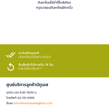
ค้นหาโดยใช้คำที่ใกล้เคียง
กรุณาลองค้นหาใหม่อีกครั้ง
การันตีของแท้
เลือกช้อปได้อย่างมั่นใจ​
คืนสินค้าได้ภายใน 14 วัน
หลังได้รับสินค้า*
ศูนย์บริการลูกค้าบีทูเอส
ทุกวัน เวลา 8.30-18.00 น.
โทรศัพท์: 02-115-0999
อีเมล:
b2sonlineshopping@b2s.co.th