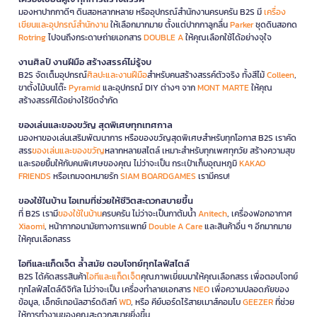
มองหาปากกาดีๆ ดินสอหลากหลาย หรืออุปกรณ์สำนักงานครบครัน B2S มี
เครื่อง
เขียนและอุปกรณ์สำนักงาน
ให้เลือกมากมาย ตั้งแต่ปากกาลูกลื่น
Parker
ชุดดินสอกด
Rotring
ไปจนถึงกระดาษถ่ายเอกสาร
DOUBLE A
ให้คุณเลือกใช้ได้อย่างจุใจ
งานศิลป์ งานฝีมือ สร้างสรรค์ไม่รู้จบ
B2S จัดเต็มอุปกรณ์
ศิลปะและงานฝีมือ
สำหรับคนสร้างสรรค์ตัวจริง ทั้งสีไม้
Colleen
,
ขาตั้งไม้บนโต๊ะ
Pyramid
และอุปกรณ์ DIY ต่างๆ จาก
MONT MARTE
ให้คุณ
สร้างสรรค์ได้อย่างไร้ขีดจำกัด
ของเล่นและของขวัญ สุดพิเศษทุกเทศกาล
มองหาของเล่นเสริมพัฒนาการ หรือของขวัญสุดพิเศษสำหรับทุกโอกาส B2S เราคัด
สรร
ของเล่นและของขวัญ
หลากหลายสไตล์ เหมาะสำหรับทุกเพศทุกวัย สร้างความสุข
และรอยยิ้มให้กับคนพิเศษของคุณ ไม่ว่าจะเป็น กระเป๋าเก็บอุณหภูมิ
KAKAO
FRIENDS
หรือเกมจดหมายรัก
SIAM BOARDGAMES
เรามีครบ!
ของใช้ในบ้าน ไอเทมที่ช่วยให้ชีวิตสะดวกสบายขึ้น
ที่ B2S เรามี
ของใช้ในบ้าน
ครบครัน ไม่ว่าจะเป็นกาต้มน้ำ
Anitech
, เครื่องฟอกอากาศ
Xiaomi
, หน้ากากอนามัยทางการแพทย์
Double A Care
และสินค้าอื่น ๆ อีกมากมาย
ให้คุณเลือกสรร
ไอทีและแก็ดเจ็ต ล้ำสมัย ตอบโจทย์ทุกไลฟ์สไตล์
B2S ได้คัดสรรสินค้า
ไอทีและแก็ดเจ็ต
คุณภาพเยี่ยมมาให้คุณเลือกสรร เพื่อตอบโจทย์
ทุกไลฟ์สไตล์ดิจิทัล ไม่ว่าจะเป็น เครื่องทำลายเอกสาร
NEO
เพื่อความปลอดภัยของ
ข้อมูล, เอ็กซ์เทอนัลฮาร์ดดิสก์
WD
, หรือ คีย์บอร์ดไร้สายเมาส์คอมโบ
GEEZER
ที่ช่วย
ให้การทำงานของคุณสะดวกสบายยิ่งขึ้น