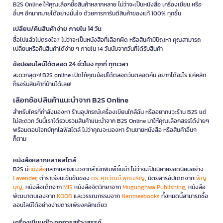
B2S Online ให้คุณเลือกซื้อสินค้าหลากหลาย ไม่ว่าจะเป็นหนังสือ เครื่องเขียน หรือ
อื่นๆ อีกมากมายได้อย่างมั่นใจ ด้วยการการันตีสินค้าของแท้ 100% ทุกชิ้น
เปลี่ยน/คืนสินค้าง่าย ภายใน 14 วัน
ซื้อไปแล้วไม่ตรงใจ? ไม่ว่าจะเป็นหนังสือที่เลือกผิด หรือสินค้ามีปัญหา คุณสามารถ
เปลี่ยนหรือคืนสินค้าได้ง่าย ๆ ภายใน 14 วันนับจากวันที่ได้รับสินค้า
ช้อปออนไลน์ได้ตลอด 24 ชั่วโมง ทุกที่ ทุกเวลา
สะดวกสุดๆ! B2S online เปิดให้คุณช้อปได้ตลอดวันตลอดคืน อยากได้อะไร แค่คลิก
ก็รอรับสินค้าที่บ้านได้เลย!
เลือกช้อปสินค้าแนะนำจาก B2S Online
สำหรับใครที่กำลังมองหา ร้านอุปกรณ์เครื่องเขียนใกล้ฉัน หรืออยากแวะร้าน B2S แต่
ไม่สะดวก วันนี้เราได้รวบรวมสินค้าแนะนำจาก B2S Online มาให้คุณเลือกสรรได้ง่ายๆ
พร้อมตอบโจทย์ทุกไลฟ์สไตล์ ไม่ว่าคุณจะมองหา ร้านขายหนังสือ หรือสินค้าอื่นๆ
ก็ตาม
หนังสือหลากหลายสไตล์
B2S มี
หนังสือ
หลากหลายแนวจากสำนักพิมพ์ชั้นนำ ไม่ว่าจะเป็นนิยายยอดนิยมอย่าง
Lavender
, ตำราเรียนเข้มข้นของ
ดร. ศุภวัฒน์ พุกเจริญ
, นิตยสารอัปเดตจาก
เพ็ญ
บุญ
, หนังสือเด็กจาก
MIS
หนังสือจิตวิทยาจาก
Mugunghwa Publishing
, หนังสือ
พัฒนาตนเองจาก
KOOB
และวรรณกรรมจาก
Nanmeebooks
ทั้งหมดนี้สามารถซื้อ
ออนไลน์ได้อย่างง่ายดายเพียงคลิกเดียว
เครื่องเขียนคู่ใจ ทุกการสร้างสรรค์