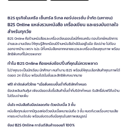
B2S ธุรกิจในเครือ เซ็นทรัล รีเทล คอร์ปอเรชั่น จำกัด (มหาชน)
B2S Online แหล่งรวมหนังสือ เครื่องเขียน และแรงบันดาลใจ
สำหรับทุกวัย
B2S Online คือร้านหนังสือและเครื่องเขียนออนไลน์ที่ครบครัน ตอบโจทย์คนรักการ
อ่านและงานเขียน ให้คุณรู้สึกเหมือนมีร้านหนังสือใกล้ฉันอยู่ในมือ ช้อปง่าย ไม่ต้อง
ออกจากบ้าน เพราะ b2s มีทั้งหนังสือหลากหลายแนวและเครื่องเขียนคุณภาพ พร้อม
สิทธิพิเศษที่ไม่ควรพลาด!
ทำไม B2S Online คือแหล่งช้อปปิ้งที่คุณไม่ควรพลาด
ไม่ว่าคุณจะเป็นนักเรียน นักศึกษา คนทำงาน B2S พร้อมให้คุณเลือกสินค้าคุณภาพได้
ตลอด 24 ชั่วโมง พร้อมโปรโมชั่นและสิทธิพิเศษมากมาย
ฟรี! ค่าจัดส่งทั่วไทย *เมื่อสั่งครบขั้นต่ำที่บริษัทกำหนด
ช้อปเพลินเกินคุ้ม! เพียงมียอดสั่งซื้อสินค้าขั้นต่ำที่บริษัทกำหนด รับสิทธิ์ส่งฟรีถึงบ้าน
ไม่ต้องจ่ายเพิ่ม
มั่นใจ หนังสือถึงมือปลอดภัย ด้วยบับเบิ้ล 3 ชั้น
หนังสือทุกเล่มจากบีทูเอสห่อด้วยบับเบิ้ลหนาแน่นถึง 3 ชั้น หมดกังวลเรื่องความเสีย
หายระหว่างจัดส่ง พร้อมส่งตรงถึงมือคุณในสภาพสมบูรณ์
ช้อป B2S Online การันตีสินค้าของแท้ 100%