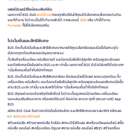
เฟอร์นิเจอร์ดีไซน์ครบฟังก์ชั่น
นอกจากนี้ B2S ยังมี
เฟอร์นิเจอร์
ครบทุกฟังก์ชันให้คุณได้เลือกสรรเพื่อตกแต่งบ้าน
และที่ทำงาน ไม่ว่าจะเป็นโต๊ะทำงานพับได้ จากแบรนด์
ONE
หรือ เก้าอี้ทำงาน
Furradec
ก็มีให้เลือกครบครัน
โปรโมชั่นและสิทธิพิเศษ
B2S จัดเต็มโปรโมชั่นและสิทธิพิเศษมากมายให้คุณเลือกช้อปออนไลน์ได้อย่างจุใจ
อัปเดตทุกเดือนกับแคมเปญลดราคาแรง
ทั้งสินค้าเครื่องเขียน หนังสือขายดี และไอเทมไลฟ์สไตล์สุดชิค พร้อมคูปองส่วนลด
และดีลพิเศษเมื่อช้อปผ่าน B2S.co.th เท่านั้น นอกจากนี้ B2S ยังใจดีส่งฟรีทั่วประเทศ
*เมื่อสั่งครบขั้นต่ำที่บริษัทกำหนด
B2S จัดเต็มโปรโมชั่นและสิทธิพิเศษเพียบ ช้อปออนไลน์ได้เลย! ลดแรงทุกเดือน ทั้ง
เครื่องเขียน หนังสือดัง ของไอเทมไลฟ์สไตล์สุดชิค พร้อมคูปองส่วนลดพิเศษเมื่อซื้อ
ผ่าน B2S.co.th เท่านั้น และส่งฟรีทั่วไทย *เมื่อสั่งครบขั้นต่ำที่บริษัทกำหนด
B2S มีทุกอย่างตอบโจทย์ทุกไลฟ์สไตล์ ไม่ว่าจะเป็นอุปกรณ์อ่านเขียน เครื่องเขียน
ของเล่นเสริมพัฒนาการ หรือเฟอร์นิเจอร์ ช้อปง่าย สะดวก ทุกที่ ทุกเวลา แค่มี App
B2S
สมัคร B2S Club รับข่าวสารโปรโมชั่นก่อนใคร และสิทธิพิเศษเฉพาะสมาชิก! คลิกเลย
สมัครสมาชิกเลย!
👉
#ร้านหนังสือ #ร้านขายหนังสือ ใกล้ฉัน #กระเป๋าใส่ดินสอ #เครื่องเขียนออนไลน์ #ซื้อ
หนังสือ ออนไลน์ #เครื่องเขียน บีทูเอส #ขาย หนังสือ ออนไลน์ #B2S #ร้านเครื่อง