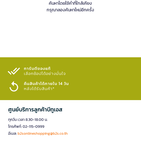
ค้นหาโดยใช้คำที่ใกล้เคียง
กรุณาลองค้นหาใหม่อีกครั้ง
การันตีของแท้
เลือกช้อปได้อย่างมั่นใจ​
คืนสินค้าได้ภายใน 14 วัน
หลังได้รับสินค้า*
ศูนย์บริการลูกค้าบีทูเอส
ทุกวัน เวลา 8.30-18.00 น.
โทรศัพท์: 02-115-0999
อีเมล:
b2sonlineshopping@b2s.co.th