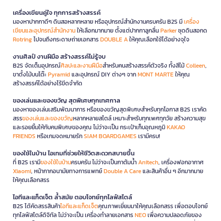
เครื่องเขียนคู่ใจ ทุกการสร้างสรรค์
มองหาปากกาดีๆ ดินสอหลากหลาย หรืออุปกรณ์สำนักงานครบครัน B2S มี
เครื่อง
เขียนและอุปกรณ์สำนักงาน
ให้เลือกมากมาย ตั้งแต่ปากกาลูกลื่น
Parker
ชุดดินสอกด
Rotring
ไปจนถึงกระดาษถ่ายเอกสาร
DOUBLE A
ให้คุณเลือกใช้ได้อย่างจุใจ
งานศิลป์ งานฝีมือ สร้างสรรค์ไม่รู้จบ
B2S จัดเต็มอุปกรณ์
ศิลปะและงานฝีมือ
สำหรับคนสร้างสรรค์ตัวจริง ทั้งสีไม้
Colleen
,
ขาตั้งไม้บนโต๊ะ
Pyramid
และอุปกรณ์ DIY ต่างๆ จาก
MONT MARTE
ให้คุณ
สร้างสรรค์ได้อย่างไร้ขีดจำกัด
ของเล่นและของขวัญ สุดพิเศษทุกเทศกาล
มองหาของเล่นเสริมพัฒนาการ หรือของขวัญสุดพิเศษสำหรับทุกโอกาส B2S เราคัด
สรร
ของเล่นและของขวัญ
หลากหลายสไตล์ เหมาะสำหรับทุกเพศทุกวัย สร้างความสุข
และรอยยิ้มให้กับคนพิเศษของคุณ ไม่ว่าจะเป็น กระเป๋าเก็บอุณหภูมิ
KAKAO
FRIENDS
หรือเกมจดหมายรัก
SIAM BOARDGAMES
เรามีครบ!
ของใช้ในบ้าน ไอเทมที่ช่วยให้ชีวิตสะดวกสบายขึ้น
ที่ B2S เรามี
ของใช้ในบ้าน
ครบครัน ไม่ว่าจะเป็นกาต้มน้ำ
Anitech
, เครื่องฟอกอากาศ
Xiaomi
, หน้ากากอนามัยทางการแพทย์
Double A Care
และสินค้าอื่น ๆ อีกมากมาย
ให้คุณเลือกสรร
ไอทีและแก็ดเจ็ต ล้ำสมัย ตอบโจทย์ทุกไลฟ์สไตล์
B2S ได้คัดสรรสินค้า
ไอทีและแก็ดเจ็ต
คุณภาพเยี่ยมมาให้คุณเลือกสรร เพื่อตอบโจทย์
ทุกไลฟ์สไตล์ดิจิทัล ไม่ว่าจะเป็น เครื่องทำลายเอกสาร
NEO
เพื่อความปลอดภัยของ