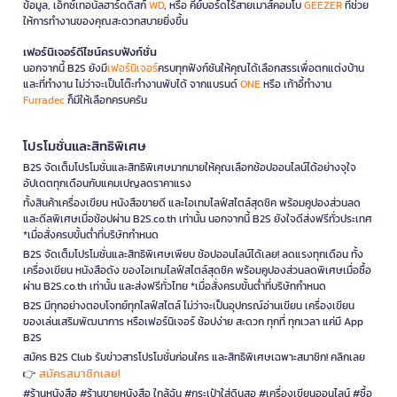
ข้อมูล, เอ็กซ์เทอนัลฮาร์ดดิสก์
WD
, หรือ คีย์บอร์ดไร้สายเมาส์คอมโบ
GEEZER
ที่ช่วย
ให้การทำงานของคุณสะดวกสบายยิ่งขึ้น
เฟอร์นิเจอร์ดีไซน์ครบฟังก์ชั่น
นอกจากนี้ B2S ยังมี
เฟอร์นิเจอร์
ครบทุกฟังก์ชันให้คุณได้เลือกสรรเพื่อตกแต่งบ้าน
และที่ทำงาน ไม่ว่าจะเป็นโต๊ะทำงานพับได้ จากแบรนด์
ONE
หรือ เก้าอี้ทำงาน
Furradec
ก็มีให้เลือกครบครัน
โปรโมชั่นและสิทธิพิเศษ
B2S จัดเต็มโปรโมชั่นและสิทธิพิเศษมากมายให้คุณเลือกช้อปออนไลน์ได้อย่างจุใจ
อัปเดตทุกเดือนกับแคมเปญลดราคาแรง
ทั้งสินค้าเครื่องเขียน หนังสือขายดี และไอเทมไลฟ์สไตล์สุดชิค พร้อมคูปองส่วนลด
และดีลพิเศษเมื่อช้อปผ่าน B2S.co.th เท่านั้น นอกจากนี้ B2S ยังใจดีส่งฟรีทั่วประเทศ
*เมื่อสั่งครบขั้นต่ำที่บริษัทกำหนด
B2S จัดเต็มโปรโมชั่นและสิทธิพิเศษเพียบ ช้อปออนไลน์ได้เลย! ลดแรงทุกเดือน ทั้ง
เครื่องเขียน หนังสือดัง ของไอเทมไลฟ์สไตล์สุดชิค พร้อมคูปองส่วนลดพิเศษเมื่อซื้อ
ผ่าน B2S.co.th เท่านั้น และส่งฟรีทั่วไทย *เมื่อสั่งครบขั้นต่ำที่บริษัทกำหนด
B2S มีทุกอย่างตอบโจทย์ทุกไลฟ์สไตล์ ไม่ว่าจะเป็นอุปกรณ์อ่านเขียน เครื่องเขียน
ของเล่นเสริมพัฒนาการ หรือเฟอร์นิเจอร์ ช้อปง่าย สะดวก ทุกที่ ทุกเวลา แค่มี App
B2S
สมัคร B2S Club รับข่าวสารโปรโมชั่นก่อนใคร และสิทธิพิเศษเฉพาะสมาชิก! คลิกเลย
สมัครสมาชิกเลย!
👉
#ร้านหนังสือ #ร้านขายหนังสือ ใกล้ฉัน #กระเป๋าใส่ดินสอ #เครื่องเขียนออนไลน์ #ซื้อ