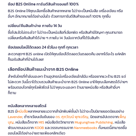
ช้อป B2S Online การันตีสินค้าของแท้ 100%
B2S Online ให้คุณเลือกซื้อสินค้าหลากหลาย ไม่ว่าจะเป็นหนังสือ เครื่องเขียน หรือ
อื่นๆ อีกมากมายได้อย่างมั่นใจ ด้วยการการันตีสินค้าของแท้ 100% ทุกชิ้น
เปลี่ยน/คืนสินค้าง่าย ภายใน 14 วัน
ซื้อไปแล้วไม่ตรงใจ? ไม่ว่าจะเป็นหนังสือที่เลือกผิด หรือสินค้ามีปัญหา คุณสามารถ
เปลี่ยนหรือคืนสินค้าได้ง่าย ๆ ภายใน 14 วันนับจากวันที่ได้รับสินค้า
ช้อปออนไลน์ได้ตลอด 24 ชั่วโมง ทุกที่ ทุกเวลา
สะดวกสุดๆ! B2S online เปิดให้คุณช้อปได้ตลอดวันตลอดคืน อยากได้อะไร แค่คลิก
ก็รอรับสินค้าที่บ้านได้เลย!
เลือกช้อปสินค้าแนะนำจาก B2S Online
สำหรับใครที่กำลังมองหา ร้านอุปกรณ์เครื่องเขียนใกล้ฉัน หรืออยากแวะร้าน B2S แต่
ไม่สะดวก วันนี้เราได้รวบรวมสินค้าแนะนำจาก B2S Online มาให้คุณเลือกสรรได้ง่ายๆ
พร้อมตอบโจทย์ทุกไลฟ์สไตล์ ไม่ว่าคุณจะมองหา ร้านขายหนังสือ หรือสินค้าอื่นๆ
ก็ตาม
หนังสือหลากหลายสไตล์
B2S มี
หนังสือ
หลากหลายแนวจากสำนักพิมพ์ชั้นนำ ไม่ว่าจะเป็นนิยายยอดนิยมอย่าง
Lavender
, ตำราเรียนเข้มข้นของ
ดร. ศุภวัฒน์ พุกเจริญ
, นิตยสารอัปเดตจาก
เพ็ญ
บุญ
, หนังสือเด็กจาก
MIS
หนังสือจิตวิทยาจาก
Mugunghwa Publishing
, หนังสือ
พัฒนาตนเองจาก
KOOB
และวรรณกรรมจาก
Nanmeebooks
ทั้งหมดนี้สามารถซื้อ
ออนไลน์ได้อย่างง่ายดายเพียงคลิกเดียว