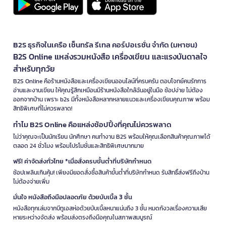
B2S ธุรกิจในเครือ เซ็นทรัล รีเทล คอร์ปอเรชั่น จำกัด (มหาชน)
B2S Online แหล่งรวมหนังสือ เครื่องเขียน และแรงบันดาลใจ
สำหรับทุกวัย
B2S Online คือร้านหนังสือและเครื่องเขียนออนไลน์ที่ครบครัน ตอบโจทย์คนรักการ
อ่านและงานเขียน ให้คุณรู้สึกเหมือนมีร้านหนังสือใกล้ฉันอยู่ในมือ ช้อปง่าย ไม่ต้อง
ออกจากบ้าน เพราะ b2s มีทั้งหนังสือหลากหลายแนวและเครื่องเขียนคุณภาพ พร้อม
สิทธิพิเศษที่ไม่ควรพลาด!
ทำไม B2S Online คือแหล่งช้อปปิ้งที่คุณไม่ควรพลาด
ไม่ว่าคุณจะเป็นนักเรียน นักศึกษา คนทำงาน B2S พร้อมให้คุณเลือกสินค้าคุณภาพได้
ตลอด 24 ชั่วโมง พร้อมโปรโมชั่นและสิทธิพิเศษมากมาย
ฟรี! ค่าจัดส่งทั่วไทย *เมื่อสั่งครบขั้นต่ำที่บริษัทกำหนด
ช้อปเพลินเกินคุ้ม! เพียงมียอดสั่งซื้อสินค้าขั้นต่ำที่บริษัทกำหนด รับสิทธิ์ส่งฟรีถึงบ้าน
ไม่ต้องจ่ายเพิ่ม
มั่นใจ หนังสือถึงมือปลอดภัย ด้วยบับเบิ้ล 3 ชั้น
หนังสือทุกเล่มจากบีทูเอสห่อด้วยบับเบิ้ลหนาแน่นถึง 3 ชั้น หมดกังวลเรื่องความเสีย
หายระหว่างจัดส่ง พร้อมส่งตรงถึงมือคุณในสภาพสมบูรณ์