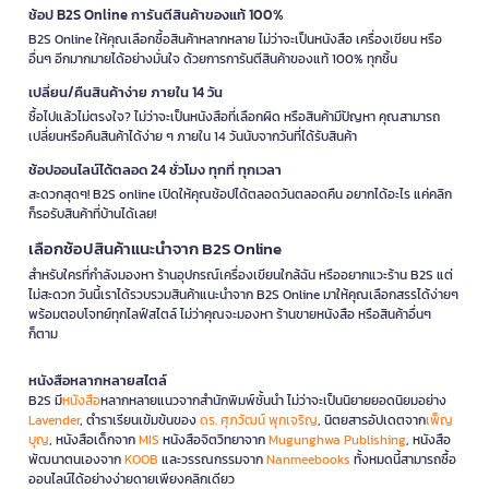
ช้อป B2S Online การันตีสินค้าของแท้ 100%
B2S Online ให้คุณเลือกซื้อสินค้าหลากหลาย ไม่ว่าจะเป็นหนังสือ เครื่องเขียน หรือ
อื่นๆ อีกมากมายได้อย่างมั่นใจ ด้วยการการันตีสินค้าของแท้ 100% ทุกชิ้น
เปลี่ยน/คืนสินค้าง่าย ภายใน 14 วัน
ซื้อไปแล้วไม่ตรงใจ? ไม่ว่าจะเป็นหนังสือที่เลือกผิด หรือสินค้ามีปัญหา คุณสามารถ
เปลี่ยนหรือคืนสินค้าได้ง่าย ๆ ภายใน 14 วันนับจากวันที่ได้รับสินค้า
ช้อปออนไลน์ได้ตลอด 24 ชั่วโมง ทุกที่ ทุกเวลา
สะดวกสุดๆ! B2S online เปิดให้คุณช้อปได้ตลอดวันตลอดคืน อยากได้อะไร แค่คลิก
ก็รอรับสินค้าที่บ้านได้เลย!
เลือกช้อปสินค้าแนะนำจาก B2S Online
สำหรับใครที่กำลังมองหา ร้านอุปกรณ์เครื่องเขียนใกล้ฉัน หรืออยากแวะร้าน B2S แต่
ไม่สะดวก วันนี้เราได้รวบรวมสินค้าแนะนำจาก B2S Online มาให้คุณเลือกสรรได้ง่ายๆ
พร้อมตอบโจทย์ทุกไลฟ์สไตล์ ไม่ว่าคุณจะมองหา ร้านขายหนังสือ หรือสินค้าอื่นๆ
ก็ตาม
หนังสือหลากหลายสไตล์
B2S มี
หนังสือ
หลากหลายแนวจากสำนักพิมพ์ชั้นนำ ไม่ว่าจะเป็นนิยายยอดนิยมอย่าง
Lavender
, ตำราเรียนเข้มข้นของ
ดร. ศุภวัฒน์ พุกเจริญ
, นิตยสารอัปเดตจาก
เพ็ญ
บุญ
, หนังสือเด็กจาก
MIS
หนังสือจิตวิทยาจาก
Mugunghwa Publishing
, หนังสือ
พัฒนาตนเองจาก
KOOB
และวรรณกรรมจาก
Nanmeebooks
ทั้งหมดนี้สามารถซื้อ
ออนไลน์ได้อย่างง่ายดายเพียงคลิกเดียว