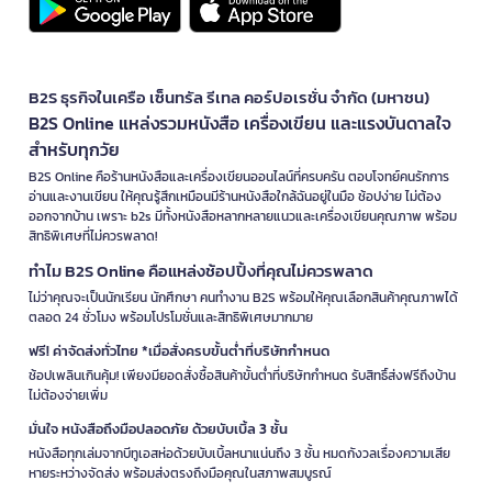
B2S ธุรกิจในเครือ เซ็นทรัล รีเทล คอร์ปอเรชั่น จำกัด (มหาชน)
B2S Online แหล่งรวมหนังสือ เครื่องเขียน และแรงบันดาลใจ
สำหรับทุกวัย
B2S Online คือร้านหนังสือและเครื่องเขียนออนไลน์ที่ครบครัน ตอบโจทย์คนรักการ
อ่านและงานเขียน ให้คุณรู้สึกเหมือนมีร้านหนังสือใกล้ฉันอยู่ในมือ ช้อปง่าย ไม่ต้อง
ออกจากบ้าน เพราะ b2s มีทั้งหนังสือหลากหลายแนวและเครื่องเขียนคุณภาพ พร้อม
สิทธิพิเศษที่ไม่ควรพลาด!
ทำไม B2S Online คือแหล่งช้อปปิ้งที่คุณไม่ควรพลาด
ไม่ว่าคุณจะเป็นนักเรียน นักศึกษา คนทำงาน B2S พร้อมให้คุณเลือกสินค้าคุณภาพได้
ตลอด 24 ชั่วโมง พร้อมโปรโมชั่นและสิทธิพิเศษมากมาย
ฟรี! ค่าจัดส่งทั่วไทย *เมื่อสั่งครบขั้นต่ำที่บริษัทกำหนด
ช้อปเพลินเกินคุ้ม! เพียงมียอดสั่งซื้อสินค้าขั้นต่ำที่บริษัทกำหนด รับสิทธิ์ส่งฟรีถึงบ้าน
ไม่ต้องจ่ายเพิ่ม
มั่นใจ หนังสือถึงมือปลอดภัย ด้วยบับเบิ้ล 3 ชั้น
หนังสือทุกเล่มจากบีทูเอสห่อด้วยบับเบิ้ลหนาแน่นถึง 3 ชั้น หมดกังวลเรื่องความเสีย
หายระหว่างจัดส่ง พร้อมส่งตรงถึงมือคุณในสภาพสมบูรณ์