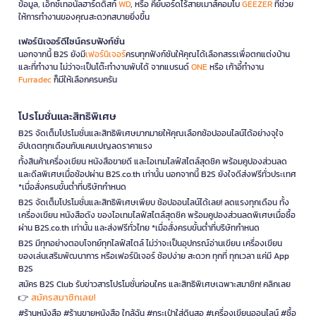
ข้อมูล, เอ็กซ์เทอนัลฮาร์ดดิสก์
WD
, หรือ คีย์บอร์ดไร้สายเมาส์คอมโบ
GEEZER
ที่ช่วย
ให้การทำงานของคุณสะดวกสบายยิ่งขึ้น
เฟอร์นิเจอร์ดีไซน์ครบฟังก์ชั่น
นอกจากนี้ B2S ยังมี
เฟอร์นิเจอร์
ครบทุกฟังก์ชันให้คุณได้เลือกสรรเพื่อตกแต่งบ้าน
และที่ทำงาน ไม่ว่าจะเป็นโต๊ะทำงานพับได้ จากแบรนด์
ONE
หรือ เก้าอี้ทำงาน
Furradec
ก็มีให้เลือกครบครัน
โปรโมชั่นและสิทธิพิเศษ
B2S จัดเต็มโปรโมชั่นและสิทธิพิเศษมากมายให้คุณเลือกช้อปออนไลน์ได้อย่างจุใจ
อัปเดตทุกเดือนกับแคมเปญลดราคาแรง
ทั้งสินค้าเครื่องเขียน หนังสือขายดี และไอเทมไลฟ์สไตล์สุดชิค พร้อมคูปองส่วนลด
และดีลพิเศษเมื่อช้อปผ่าน B2S.co.th เท่านั้น นอกจากนี้ B2S ยังใจดีส่งฟรีทั่วประเทศ
*เมื่อสั่งครบขั้นต่ำที่บริษัทกำหนด
B2S จัดเต็มโปรโมชั่นและสิทธิพิเศษเพียบ ช้อปออนไลน์ได้เลย! ลดแรงทุกเดือน ทั้ง
เครื่องเขียน หนังสือดัง ของไอเทมไลฟ์สไตล์สุดชิค พร้อมคูปองส่วนลดพิเศษเมื่อซื้อ
ผ่าน B2S.co.th เท่านั้น และส่งฟรีทั่วไทย *เมื่อสั่งครบขั้นต่ำที่บริษัทกำหนด
B2S มีทุกอย่างตอบโจทย์ทุกไลฟ์สไตล์ ไม่ว่าจะเป็นอุปกรณ์อ่านเขียน เครื่องเขียน
ของเล่นเสริมพัฒนาการ หรือเฟอร์นิเจอร์ ช้อปง่าย สะดวก ทุกที่ ทุกเวลา แค่มี App
B2S
สมัคร B2S Club รับข่าวสารโปรโมชั่นก่อนใคร และสิทธิพิเศษเฉพาะสมาชิก! คลิกเลย
สมัครสมาชิกเลย!
👉
#ร้านหนังสือ #ร้านขายหนังสือ ใกล้ฉัน #กระเป๋าใส่ดินสอ #เครื่องเขียนออนไลน์ #ซื้อ