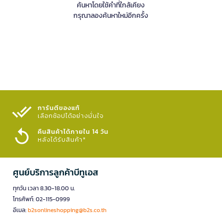
ค้นหาโดยใช้คำที่ใกล้เคียง
กรุณาลองค้นหาใหม่อีกครั้ง
การันตีของแท้
เลือกช้อปได้อย่างมั่นใจ​
คืนสินค้าได้ภายใน 14 วัน
หลังได้รับสินค้า*
ศูนย์บริการลูกค้าบีทูเอส
ทุกวัน เวลา 8.30-18.00 น.
โทรศัพท์: 02-115-0999
อีเมล:
b2sonlineshopping@b2s.co.th