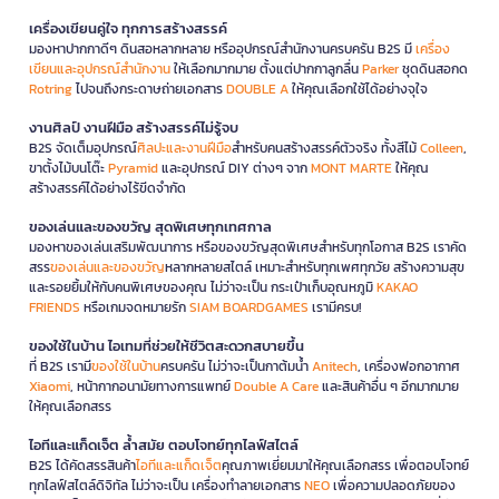
เครื่องเขียนคู่ใจ ทุกการสร้างสรรค์
มองหาปากกาดีๆ ดินสอหลากหลาย หรืออุปกรณ์สำนักงานครบครัน B2S มี
เครื่อง
เขียนและอุปกรณ์สำนักงาน
ให้เลือกมากมาย ตั้งแต่ปากกาลูกลื่น
Parker
ชุดดินสอกด
Rotring
ไปจนถึงกระดาษถ่ายเอกสาร
DOUBLE A
ให้คุณเลือกใช้ได้อย่างจุใจ
งานศิลป์ งานฝีมือ สร้างสรรค์ไม่รู้จบ
B2S จัดเต็มอุปกรณ์
ศิลปะและงานฝีมือ
สำหรับคนสร้างสรรค์ตัวจริง ทั้งสีไม้
Colleen
,
ขาตั้งไม้บนโต๊ะ
Pyramid
และอุปกรณ์ DIY ต่างๆ จาก
MONT MARTE
ให้คุณ
สร้างสรรค์ได้อย่างไร้ขีดจำกัด
ของเล่นและของขวัญ สุดพิเศษทุกเทศกาล
มองหาของเล่นเสริมพัฒนาการ หรือของขวัญสุดพิเศษสำหรับทุกโอกาส B2S เราคัด
สรร
ของเล่นและของขวัญ
หลากหลายสไตล์ เหมาะสำหรับทุกเพศทุกวัย สร้างความสุข
และรอยยิ้มให้กับคนพิเศษของคุณ ไม่ว่าจะเป็น กระเป๋าเก็บอุณหภูมิ
KAKAO
FRIENDS
หรือเกมจดหมายรัก
SIAM BOARDGAMES
เรามีครบ!
ของใช้ในบ้าน ไอเทมที่ช่วยให้ชีวิตสะดวกสบายขึ้น
ที่ B2S เรามี
ของใช้ในบ้าน
ครบครัน ไม่ว่าจะเป็นกาต้มน้ำ
Anitech
, เครื่องฟอกอากาศ
Xiaomi
, หน้ากากอนามัยทางการแพทย์
Double A Care
และสินค้าอื่น ๆ อีกมากมาย
ให้คุณเลือกสรร
ไอทีและแก็ดเจ็ต ล้ำสมัย ตอบโจทย์ทุกไลฟ์สไตล์
B2S ได้คัดสรรสินค้า
ไอทีและแก็ดเจ็ต
คุณภาพเยี่ยมมาให้คุณเลือกสรร เพื่อตอบโจทย์
ทุกไลฟ์สไตล์ดิจิทัล ไม่ว่าจะเป็น เครื่องทำลายเอกสาร
NEO
เพื่อความปลอดภัยของ