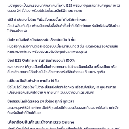
ไม่ว่าคุณจะเป็นนักเรียน นักศึกษา คนทำงาน B2S พร้อมให้คุณเลือกสินค้าคุณภาพได้
ตลอด 24 ชั่วโมง พร้อมโปรโมชั่นและสิทธิพิเศษมากมาย
ฟรี! ค่าจัดส่งทั่วไทย *เมื่อสั่งครบขั้นต่ำที่บริษัทกำหนด
ช้อปเพลินเกินคุ้ม! เพียงมียอดสั่งซื้อสินค้าขั้นต่ำที่บริษัทกำหนด รับสิทธิ์ส่งฟรีถึงบ้าน
ไม่ต้องจ่ายเพิ่ม
มั่นใจ หนังสือถึงมือปลอดภัย ด้วยบับเบิ้ล 3 ชั้น
หนังสือทุกเล่มจากบีทูเอสห่อด้วยบับเบิ้ลหนาแน่นถึง 3 ชั้น หมดกังวลเรื่องความเสีย
หายระหว่างจัดส่ง พร้อมส่งตรงถึงมือคุณในสภาพสมบูรณ์
ช้อป B2S Online การันตีสินค้าของแท้ 100%
B2S Online ให้คุณเลือกซื้อสินค้าหลากหลาย ไม่ว่าจะเป็นหนังสือ เครื่องเขียน หรือ
อื่นๆ อีกมากมายได้อย่างมั่นใจ ด้วยการการันตีสินค้าของแท้ 100% ทุกชิ้น
เปลี่ยน/คืนสินค้าง่าย ภายใน 14 วัน
ซื้อไปแล้วไม่ตรงใจ? ไม่ว่าจะเป็นหนังสือที่เลือกผิด หรือสินค้ามีปัญหา คุณสามารถ
เปลี่ยนหรือคืนสินค้าได้ง่าย ๆ ภายใน 14 วันนับจากวันที่ได้รับสินค้า
ช้อปออนไลน์ได้ตลอด 24 ชั่วโมง ทุกที่ ทุกเวลา
สะดวกสุดๆ! B2S online เปิดให้คุณช้อปได้ตลอดวันตลอดคืน อยากได้อะไร แค่คลิก
ก็รอรับสินค้าที่บ้านได้เลย!
เลือกช้อปสินค้าแนะนำจาก B2S Online
สำหรับใครที่กำลังมองหา ร้านอุปกรณ์เครื่องเขียนใกล้ฉัน หรืออยากแวะร้าน B2S แต่