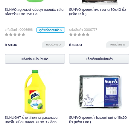
SUNVO สบู่เหลวล้างมือมุก ถนอมมือ กลิ่น
SUNVO ถุงขยะดำหนา ขนาด 30x40 นิ้ว
ขนาด
อโลเวร่า ขนาด 250 มล.
(แพ็ค 12 ใบ)
250 มล.
รหัสสินค้า 0096696
รหัสสินค้า 0000727
ดูตัวเลือกสินค้า >
กลิ่น
฿ 59.00
กัมมี่
อควาบลู
หมดชั่วคราว
อโรเวล่า
฿ 68.00
หมดชั่วคราว
แจ้งเตือนเมื่อมีสินค้า
หน่วย
แจ้งเตือนเมื่อมีสินค้า
แจ้งเตือนเมื่อมีสินค้า
ขวด
SUNLIGHT น้ำยาล้างจาน สูตรเลมอน
SUNVO ถุงขยะดำ ไม่รวมด้านข้าง 18x20
เทอร์โบ ชนิดแกลลอน ขนาด 3.2 ลิตร
นิ้ว (แพ็ค 1 กก.)