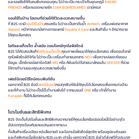
และรอยยิ้มให้กับคนพิเศษของคุณ ไม่ว่าจะเป็น กระเป๋าเก็บอุณหภูมิ
KAKAO
FRIENDS
หรือเกมจดหมายรัก
SIAM BOARDGAMES
เรามีครบ!
ของใช้ในบ้าน ไอเทมที่ช่วยให้ชีวิตสะดวกสบายขึ้น
ที่ B2S เรามี
ของใช้ในบ้าน
ครบครัน ไม่ว่าจะเป็นกาต้มน้ำ
Anitech
, เครื่องฟอกอากาศ
Xiaomi
, หน้ากากอนามัยทางการแพทย์
Double A Care
และสินค้าอื่น ๆ อีกมากมาย
ให้คุณเลือกสรร
ไอทีและแก็ดเจ็ต ล้ำสมัย ตอบโจทย์ทุกไลฟ์สไตล์
B2S ได้คัดสรรสินค้า
ไอทีและแก็ดเจ็ต
คุณภาพเยี่ยมมาให้คุณเลือกสรร เพื่อตอบโจทย์
ทุกไลฟ์สไตล์ดิจิทัล ไม่ว่าจะเป็น เครื่องทำลายเอกสาร
NEO
เพื่อความปลอดภัยของ
ข้อมูล, เอ็กซ์เทอนัลฮาร์ดดิสก์
WD
, หรือ คีย์บอร์ดไร้สายเมาส์คอมโบ
GEEZER
ที่ช่วย
ให้การทำงานของคุณสะดวกสบายยิ่งขึ้น
เฟอร์นิเจอร์ดีไซน์ครบฟังก์ชั่น
นอกจากนี้ B2S ยังมี
เฟอร์นิเจอร์
ครบทุกฟังก์ชันให้คุณได้เลือกสรรเพื่อตกแต่งบ้าน
และที่ทำงาน ไม่ว่าจะเป็นโต๊ะทำงานพับได้ จากแบรนด์
ONE
หรือ เก้าอี้ทำงาน
Furradec
ก็มีให้เลือกครบครัน
โปรโมชั่นและสิทธิพิเศษ
B2S จัดเต็มโปรโมชั่นและสิทธิพิเศษมากมายให้คุณเลือกช้อปออนไลน์ได้อย่างจุใจ
อัปเดตทุกเดือนกับแคมเปญลดราคาแรง
ทั้งสินค้าเครื่องเขียน หนังสือขายดี และไอเทมไลฟ์สไตล์สุดชิค พร้อมคูปองส่วนลด
และดีลพิเศษเมื่อช้อปผ่าน B2S.co.th เท่านั้น นอกจากนี้ B2S ยังใจดีส่งฟรีทั่วประเทศ