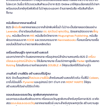
ไม่สะดวก วันนี้เราได้รวบรวมสินค้าแนะนำจาก B2S Online มาให้คุณเลือกสรรได้ง่ายๆ
พร้อมตอบโจทย์ทุกไลฟ์สไตล์ ไม่ว่าคุณจะมองหา ร้านขายหนังสือ หรือสินค้าอื่นๆ
ก็ตาม
หนังสือหลากหลายสไตล์
B2S มี
หนังสือ
หลากหลายแนวจากสำนักพิมพ์ชั้นนำ ไม่ว่าจะเป็นนิยายยอดนิยมอย่าง
Lavender
, ตำราเรียนเข้มข้นของ
ดร. ศุภวัฒน์ พุกเจริญ
, นิตยสารอัปเดตจาก
เพ็ญ
บุญ
, หนังสือเด็กจาก
MIS
หนังสือจิตวิทยาจาก
Mugunghwa Publishing
, หนังสือ
พัฒนาตนเองจาก
KOOB
และวรรณกรรมจาก
Nanmeebooks
ทั้งหมดนี้สามารถซื้อ
ออนไลน์ได้อย่างง่ายดายเพียงคลิกเดียว
เครื่องเขียนคู่ใจ ทุกการสร้างสรรค์
มองหาปากกาดีๆ ดินสอหลากหลาย หรืออุปกรณ์สำนักงานครบครัน B2S มี
เครื่อง
เขียนและอุปกรณ์สำนักงาน
ให้เลือกมากมาย ตั้งแต่ปากกาลูกลื่น
Parker
ชุดดินสอกด
Rotring
ไปจนถึงกระดาษถ่ายเอกสาร
DOUBLE A
ให้คุณเลือกใช้ได้อย่างจุใจ
งานศิลป์ งานฝีมือ สร้างสรรค์ไม่รู้จบ
B2S จัดเต็มอุปกรณ์
ศิลปะและงานฝีมือ
สำหรับคนสร้างสรรค์ตัวจริง ทั้งสีไม้
Colleen
,
ขาตั้งไม้บนโต๊ะ
Pyramid
และอุปกรณ์ DIY ต่างๆ จาก
MONT MARTE
ให้คุณ
สร้างสรรค์ได้อย่างไร้ขีดจำกัด
ของเล่นและของขวัญ สุดพิเศษทุกเทศกาล
มองหาของเล่นเสริมพัฒนาการ หรือของขวัญสุดพิเศษสำหรับทุกโอกาส B2S เราคัด
สรร
ของเล่นและของขวัญ
หลากหลายสไตล์ เหมาะสำหรับทุกเพศทุกวัย สร้างความสุข