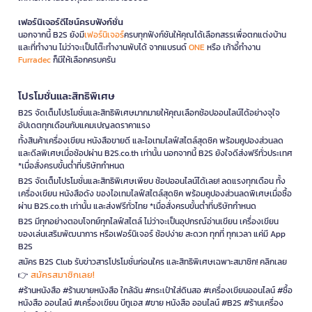
เฟอร์นิเจอร์ดีไซน์ครบฟังก์ชั่น
นอกจากนี้ B2S ยังมี
เฟอร์นิเจอร์
ครบทุกฟังก์ชันให้คุณได้เลือกสรรเพื่อตกแต่งบ้าน
และที่ทำงาน ไม่ว่าจะเป็นโต๊ะทำงานพับได้ จากแบรนด์
ONE
หรือ เก้าอี้ทำงาน
Furradec
ก็มีให้เลือกครบครัน
โปรโมชั่นและสิทธิพิเศษ
B2S จัดเต็มโปรโมชั่นและสิทธิพิเศษมากมายให้คุณเลือกช้อปออนไลน์ได้อย่างจุใจ
อัปเดตทุกเดือนกับแคมเปญลดราคาแรง
ทั้งสินค้าเครื่องเขียน หนังสือขายดี และไอเทมไลฟ์สไตล์สุดชิค พร้อมคูปองส่วนลด
และดีลพิเศษเมื่อช้อปผ่าน B2S.co.th เท่านั้น นอกจากนี้ B2S ยังใจดีส่งฟรีทั่วประเทศ
*เมื่อสั่งครบขั้นต่ำที่บริษัทกำหนด
B2S จัดเต็มโปรโมชั่นและสิทธิพิเศษเพียบ ช้อปออนไลน์ได้เลย! ลดแรงทุกเดือน ทั้ง
เครื่องเขียน หนังสือดัง ของไอเทมไลฟ์สไตล์สุดชิค พร้อมคูปองส่วนลดพิเศษเมื่อซื้อ
ผ่าน B2S.co.th เท่านั้น และส่งฟรีทั่วไทย *เมื่อสั่งครบขั้นต่ำที่บริษัทกำหนด
B2S มีทุกอย่างตอบโจทย์ทุกไลฟ์สไตล์ ไม่ว่าจะเป็นอุปกรณ์อ่านเขียน เครื่องเขียน
ของเล่นเสริมพัฒนาการ หรือเฟอร์นิเจอร์ ช้อปง่าย สะดวก ทุกที่ ทุกเวลา แค่มี App
B2S
สมัคร B2S Club รับข่าวสารโปรโมชั่นก่อนใคร และสิทธิพิเศษเฉพาะสมาชิก! คลิกเลย
สมัครสมาชิกเลย!
👉
#ร้านหนังสือ #ร้านขายหนังสือ ใกล้ฉัน #กระเป๋าใส่ดินสอ #เครื่องเขียนออนไลน์ #ซื้อ
หนังสือ ออนไลน์ #เครื่องเขียน บีทูเอส #ขาย หนังสือ ออนไลน์ #B2S #ร้านเครื่อง