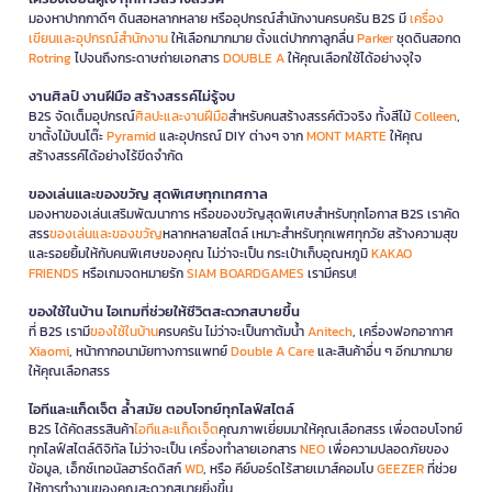
มองหาปากกาดีๆ ดินสอหลากหลาย หรืออุปกรณ์สำนักงานครบครัน B2S มี
เครื่อง
เขียนและอุปกรณ์สำนักงาน
ให้เลือกมากมาย ตั้งแต่ปากกาลูกลื่น
Parker
ชุดดินสอกด
Rotring
ไปจนถึงกระดาษถ่ายเอกสาร
DOUBLE A
ให้คุณเลือกใช้ได้อย่างจุใจ
งานศิลป์ งานฝีมือ สร้างสรรค์ไม่รู้จบ
B2S จัดเต็มอุปกรณ์
ศิลปะและงานฝีมือ
สำหรับคนสร้างสรรค์ตัวจริง ทั้งสีไม้
Colleen
,
ขาตั้งไม้บนโต๊ะ
Pyramid
และอุปกรณ์ DIY ต่างๆ จาก
MONT MARTE
ให้คุณ
สร้างสรรค์ได้อย่างไร้ขีดจำกัด
ของเล่นและของขวัญ สุดพิเศษทุกเทศกาล
มองหาของเล่นเสริมพัฒนาการ หรือของขวัญสุดพิเศษสำหรับทุกโอกาส B2S เราคัด
สรร
ของเล่นและของขวัญ
หลากหลายสไตล์ เหมาะสำหรับทุกเพศทุกวัย สร้างความสุข
และรอยยิ้มให้กับคนพิเศษของคุณ ไม่ว่าจะเป็น กระเป๋าเก็บอุณหภูมิ
KAKAO
FRIENDS
หรือเกมจดหมายรัก
SIAM BOARDGAMES
เรามีครบ!
ของใช้ในบ้าน ไอเทมที่ช่วยให้ชีวิตสะดวกสบายขึ้น
ที่ B2S เรามี
ของใช้ในบ้าน
ครบครัน ไม่ว่าจะเป็นกาต้มน้ำ
Anitech
, เครื่องฟอกอากาศ
Xiaomi
, หน้ากากอนามัยทางการแพทย์
Double A Care
และสินค้าอื่น ๆ อีกมากมาย
ให้คุณเลือกสรร
ไอทีและแก็ดเจ็ต ล้ำสมัย ตอบโจทย์ทุกไลฟ์สไตล์
B2S ได้คัดสรรสินค้า
ไอทีและแก็ดเจ็ต
คุณภาพเยี่ยมมาให้คุณเลือกสรร เพื่อตอบโจทย์
ทุกไลฟ์สไตล์ดิจิทัล ไม่ว่าจะเป็น เครื่องทำลายเอกสาร
NEO
เพื่อความปลอดภัยของ
ข้อมูล, เอ็กซ์เทอนัลฮาร์ดดิสก์
WD
, หรือ คีย์บอร์ดไร้สายเมาส์คอมโบ
GEEZER
ที่ช่วย
ให้การทำงานของคุณสะดวกสบายยิ่งขึ้น