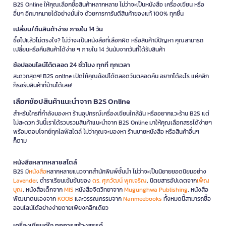
B2S Online ให้คุณเลือกซื้อสินค้าหลากหลาย ไม่ว่าจะเป็นหนังสือ เครื่องเขียน หรือ
อื่นๆ อีกมากมายได้อย่างมั่นใจ ด้วยการการันตีสินค้าของแท้ 100% ทุกชิ้น
เปลี่ยน/คืนสินค้าง่าย ภายใน 14 วัน
ซื้อไปแล้วไม่ตรงใจ? ไม่ว่าจะเป็นหนังสือที่เลือกผิด หรือสินค้ามีปัญหา คุณสามารถ
เปลี่ยนหรือคืนสินค้าได้ง่าย ๆ ภายใน 14 วันนับจากวันที่ได้รับสินค้า
ช้อปออนไลน์ได้ตลอด 24 ชั่วโมง ทุกที่ ทุกเวลา
สะดวกสุดๆ! B2S online เปิดให้คุณช้อปได้ตลอดวันตลอดคืน อยากได้อะไร แค่คลิก
ก็รอรับสินค้าที่บ้านได้เลย!
เลือกช้อปสินค้าแนะนำจาก B2S Online
สำหรับใครที่กำลังมองหา ร้านอุปกรณ์เครื่องเขียนใกล้ฉัน หรืออยากแวะร้าน B2S แต่
ไม่สะดวก วันนี้เราได้รวบรวมสินค้าแนะนำจาก B2S Online มาให้คุณเลือกสรรได้ง่ายๆ
พร้อมตอบโจทย์ทุกไลฟ์สไตล์ ไม่ว่าคุณจะมองหา ร้านขายหนังสือ หรือสินค้าอื่นๆ
ก็ตาม
หนังสือหลากหลายสไตล์
B2S มี
หนังสือ
หลากหลายแนวจากสำนักพิมพ์ชั้นนำ ไม่ว่าจะเป็นนิยายยอดนิยมอย่าง
Lavender
, ตำราเรียนเข้มข้นของ
ดร. ศุภวัฒน์ พุกเจริญ
, นิตยสารอัปเดตจาก
เพ็ญ
บุญ
, หนังสือเด็กจาก
MIS
หนังสือจิตวิทยาจาก
Mugunghwa Publishing
, หนังสือ
พัฒนาตนเองจาก
KOOB
และวรรณกรรมจาก
Nanmeebooks
ทั้งหมดนี้สามารถซื้อ
ออนไลน์ได้อย่างง่ายดายเพียงคลิกเดียว
เครื่องเขียนคู่ใจ ทุกการสร้างสรรค์