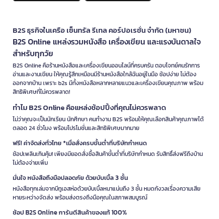
B2S ธุรกิจในเครือ เซ็นทรัล รีเทล คอร์ปอเรชั่น จำกัด (มหาชน)
B2S Online แหล่งรวมหนังสือ เครื่องเขียน และแรงบันดาลใจ
สำหรับทุกวัย
B2S Online คือร้านหนังสือและเครื่องเขียนออนไลน์ที่ครบครัน ตอบโจทย์คนรักการ
อ่านและงานเขียน ให้คุณรู้สึกเหมือนมีร้านหนังสือใกล้ฉันอยู่ในมือ ช้อปง่าย ไม่ต้อง
ออกจากบ้าน เพราะ b2s มีทั้งหนังสือหลากหลายแนวและเครื่องเขียนคุณภาพ พร้อม
สิทธิพิเศษที่ไม่ควรพลาด!
ทำไม B2S Online คือแหล่งช้อปปิ้งที่คุณไม่ควรพลาด
ไม่ว่าคุณจะเป็นนักเรียน นักศึกษา คนทำงาน B2S พร้อมให้คุณเลือกสินค้าคุณภาพได้
ตลอด 24 ชั่วโมง พร้อมโปรโมชั่นและสิทธิพิเศษมากมาย
ฟรี! ค่าจัดส่งทั่วไทย *เมื่อสั่งครบขั้นต่ำที่บริษัทกำหนด
ช้อปเพลินเกินคุ้ม! เพียงมียอดสั่งซื้อสินค้าขั้นต่ำที่บริษัทกำหนด รับสิทธิ์ส่งฟรีถึงบ้าน
ไม่ต้องจ่ายเพิ่ม
มั่นใจ หนังสือถึงมือปลอดภัย ด้วยบับเบิ้ล 3 ชั้น
หนังสือทุกเล่มจากบีทูเอสห่อด้วยบับเบิ้ลหนาแน่นถึง 3 ชั้น หมดกังวลเรื่องความเสีย
หายระหว่างจัดส่ง พร้อมส่งตรงถึงมือคุณในสภาพสมบูรณ์
ช้อป B2S Online การันตีสินค้าของแท้ 100%