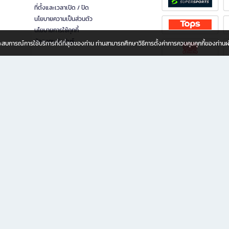
ที่ตั้งและเวลาเปิด / ปิด
นโยบายความเป็นส่วนตัว
นโยบายการใช้คุกกี้
นักลงทุนสัมพันธ์
อประสบการณ์การใช้บริการที่ดีที่สุดของท่าน ท่านสามารถศึกษาวิธีการตั้งค่าการควบคุมคุกกี้ของท่าน
ทุกวัย
ขียน ให้คุณรู้สึกเหมือนมีร้านหนังสือใกล้ฉันอยู่ในมือ ช้อปง่าย ไม่ต้องออกจากบ้าน เพราะ b2
 ชั่วโมง พร้อมโปรโมชั่นและสิทธิพิเศษมากมาย