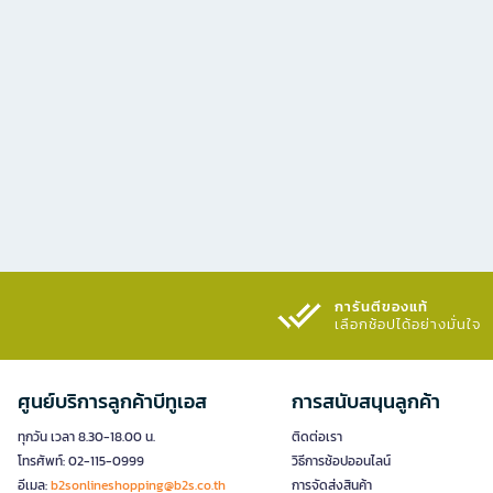
การันตีของแท้
เลือกช้อปได้อย่างมั่นใจ​
ศูนย์บริการลูกค้าบีทูเอส
การสนับสนุนลูกค้า
ทุกวัน เวลา 8.30-18.00 น.
ติดต่อเรา
โทรศัพท์: 02-115-0999
วิธีการช้อปออนไลน์
อีเมล:
b2sonlineshopping@b2s.co.th
การจัดส่งสินค้า