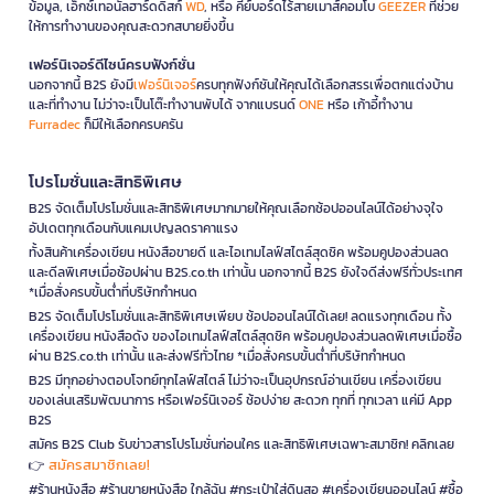
ข้อมูล, เอ็กซ์เทอนัลฮาร์ดดิสก์
WD
, หรือ คีย์บอร์ดไร้สายเมาส์คอมโบ
GEEZER
ที่ช่วย
ให้การทำงานของคุณสะดวกสบายยิ่งขึ้น
เฟอร์นิเจอร์ดีไซน์ครบฟังก์ชั่น
นอกจากนี้ B2S ยังมี
เฟอร์นิเจอร์
ครบทุกฟังก์ชันให้คุณได้เลือกสรรเพื่อตกแต่งบ้าน
และที่ทำงาน ไม่ว่าจะเป็นโต๊ะทำงานพับได้ จากแบรนด์
ONE
หรือ เก้าอี้ทำงาน
Furradec
ก็มีให้เลือกครบครัน
โปรโมชั่นและสิทธิพิเศษ
B2S จัดเต็มโปรโมชั่นและสิทธิพิเศษมากมายให้คุณเลือกช้อปออนไลน์ได้อย่างจุใจ
อัปเดตทุกเดือนกับแคมเปญลดราคาแรง
ทั้งสินค้าเครื่องเขียน หนังสือขายดี และไอเทมไลฟ์สไตล์สุดชิค พร้อมคูปองส่วนลด
และดีลพิเศษเมื่อช้อปผ่าน B2S.co.th เท่านั้น นอกจากนี้ B2S ยังใจดีส่งฟรีทั่วประเทศ
*เมื่อสั่งครบขั้นต่ำที่บริษัทกำหนด
B2S จัดเต็มโปรโมชั่นและสิทธิพิเศษเพียบ ช้อปออนไลน์ได้เลย! ลดแรงทุกเดือน ทั้ง
เครื่องเขียน หนังสือดัง ของไอเทมไลฟ์สไตล์สุดชิค พร้อมคูปองส่วนลดพิเศษเมื่อซื้อ
ผ่าน B2S.co.th เท่านั้น และส่งฟรีทั่วไทย *เมื่อสั่งครบขั้นต่ำที่บริษัทกำหนด
B2S มีทุกอย่างตอบโจทย์ทุกไลฟ์สไตล์ ไม่ว่าจะเป็นอุปกรณ์อ่านเขียน เครื่องเขียน
ของเล่นเสริมพัฒนาการ หรือเฟอร์นิเจอร์ ช้อปง่าย สะดวก ทุกที่ ทุกเวลา แค่มี App
B2S
สมัคร B2S Club รับข่าวสารโปรโมชั่นก่อนใคร และสิทธิพิเศษเฉพาะสมาชิก! คลิกเลย
สมัครสมาชิกเลย!
👉
#ร้านหนังสือ #ร้านขายหนังสือ ใกล้ฉัน #กระเป๋าใส่ดินสอ #เครื่องเขียนออนไลน์ #ซื้อ