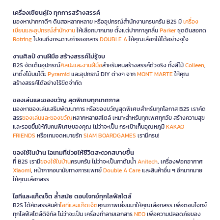
เครื่องเขียนคู่ใจ ทุกการสร้างสรรค์
มองหาปากกาดีๆ ดินสอหลากหลาย หรืออุปกรณ์สำนักงานครบครัน B2S มี
เครื่อง
เขียนและอุปกรณ์สำนักงาน
ให้เลือกมากมาย ตั้งแต่ปากกาลูกลื่น
Parker
ชุดดินสอกด
Rotring
ไปจนถึงกระดาษถ่ายเอกสาร
DOUBLE A
ให้คุณเลือกใช้ได้อย่างจุใจ
งานศิลป์ งานฝีมือ สร้างสรรค์ไม่รู้จบ
B2S จัดเต็มอุปกรณ์
ศิลปะและงานฝีมือ
สำหรับคนสร้างสรรค์ตัวจริง ทั้งสีไม้
Colleen
,
ขาตั้งไม้บนโต๊ะ
Pyramid
และอุปกรณ์ DIY ต่างๆ จาก
MONT MARTE
ให้คุณ
สร้างสรรค์ได้อย่างไร้ขีดจำกัด
ของเล่นและของขวัญ สุดพิเศษทุกเทศกาล
มองหาของเล่นเสริมพัฒนาการ หรือของขวัญสุดพิเศษสำหรับทุกโอกาส B2S เราคัด
สรร
ของเล่นและของขวัญ
หลากหลายสไตล์ เหมาะสำหรับทุกเพศทุกวัย สร้างความสุข
และรอยยิ้มให้กับคนพิเศษของคุณ ไม่ว่าจะเป็น กระเป๋าเก็บอุณหภูมิ
KAKAO
FRIENDS
หรือเกมจดหมายรัก
SIAM BOARDGAMES
เรามีครบ!
ของใช้ในบ้าน ไอเทมที่ช่วยให้ชีวิตสะดวกสบายขึ้น
ที่ B2S เรามี
ของใช้ในบ้าน
ครบครัน ไม่ว่าจะเป็นกาต้มน้ำ
Anitech
, เครื่องฟอกอากาศ
Xiaomi
, หน้ากากอนามัยทางการแพทย์
Double A Care
และสินค้าอื่น ๆ อีกมากมาย
ให้คุณเลือกสรร
ไอทีและแก็ดเจ็ต ล้ำสมัย ตอบโจทย์ทุกไลฟ์สไตล์
B2S ได้คัดสรรสินค้า
ไอทีและแก็ดเจ็ต
คุณภาพเยี่ยมมาให้คุณเลือกสรร เพื่อตอบโจทย์
ทุกไลฟ์สไตล์ดิจิทัล ไม่ว่าจะเป็น เครื่องทำลายเอกสาร
NEO
เพื่อความปลอดภัยของ