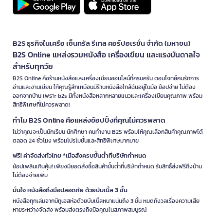
B2S ธุรกิจในเครือ เซ็นทรัล รีเทล คอร์ปอเรชั่น จำกัด (มหาชน)
B2S Online แหล่งรวมหนังสือ เครื่องเขียน และแรงบันดาลใจ
สำหรับทุกวัย
B2S Online คือร้านหนังสือและเครื่องเขียนออนไลน์ที่ครบครัน ตอบโจทย์คนรักการ
อ่านและงานเขียน ให้คุณรู้สึกเหมือนมีร้านหนังสือใกล้ฉันอยู่ในมือ ช้อปง่าย ไม่ต้อง
ออกจากบ้าน เพราะ b2s มีทั้งหนังสือหลากหลายแนวและเครื่องเขียนคุณภาพ พร้อม
สิทธิพิเศษที่ไม่ควรพลาด!
ทำไม B2S Online คือแหล่งช้อปปิ้งที่คุณไม่ควรพลาด
ไม่ว่าคุณจะเป็นนักเรียน นักศึกษา คนทำงาน B2S พร้อมให้คุณเลือกสินค้าคุณภาพได้
ตลอด 24 ชั่วโมง พร้อมโปรโมชั่นและสิทธิพิเศษมากมาย
ฟรี! ค่าจัดส่งทั่วไทย *เมื่อสั่งครบขั้นต่ำที่บริษัทกำหนด
ช้อปเพลินเกินคุ้ม! เพียงมียอดสั่งซื้อสินค้าขั้นต่ำที่บริษัทกำหนด รับสิทธิ์ส่งฟรีถึงบ้าน
ไม่ต้องจ่ายเพิ่ม
มั่นใจ หนังสือถึงมือปลอดภัย ด้วยบับเบิ้ล 3 ชั้น
หนังสือทุกเล่มจากบีทูเอสห่อด้วยบับเบิ้ลหนาแน่นถึง 3 ชั้น หมดกังวลเรื่องความเสีย
หายระหว่างจัดส่ง พร้อมส่งตรงถึงมือคุณในสภาพสมบูรณ์