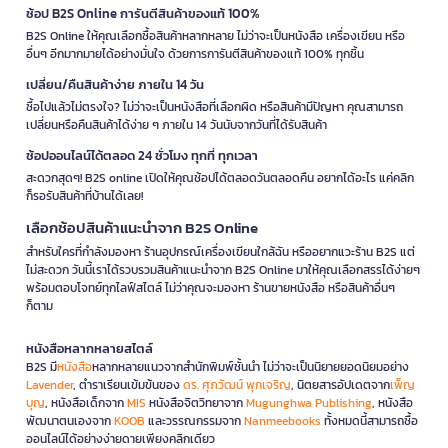
ช้อป B2S Online การันตีสินค้าของแท้ 100%
B2S Online ให้คุณเลือกซื้อสินค้าหลากหลาย ไม่ว่าจะเป็นหนังสือ เครื่องเขียน หรือ
อื่นๆ อีกมากมายได้อย่างมั่นใจ ด้วยการการันตีสินค้าของแท้ 100% ทุกชิ้น
เปลี่ยน/คืนสินค้าง่าย ภายใน 14 วัน
ซื้อไปแล้วไม่ตรงใจ? ไม่ว่าจะเป็นหนังสือที่เลือกผิด หรือสินค้ามีปัญหา คุณสามารถ
เปลี่ยนหรือคืนสินค้าได้ง่าย ๆ ภายใน 14 วันนับจากวันที่ได้รับสินค้า
ช้อปออนไลน์ได้ตลอด 24 ชั่วโมง ทุกที่ ทุกเวลา
สะดวกสุดๆ! B2S online เปิดให้คุณช้อปได้ตลอดวันตลอดคืน อยากได้อะไร แค่คลิก
ก็รอรับสินค้าที่บ้านได้เลย!
เลือกช้อปสินค้าแนะนำจาก B2S Online
สำหรับใครที่กำลังมองหา ร้านอุปกรณ์เครื่องเขียนใกล้ฉัน หรืออยากแวะร้าน B2S แต่
ไม่สะดวก วันนี้เราได้รวบรวมสินค้าแนะนำจาก B2S Online มาให้คุณเลือกสรรได้ง่ายๆ
พร้อมตอบโจทย์ทุกไลฟ์สไตล์ ไม่ว่าคุณจะมองหา ร้านขายหนังสือ หรือสินค้าอื่นๆ
ก็ตาม
หนังสือหลากหลายสไตล์
B2S มี
หนังสือ
หลากหลายแนวจากสำนักพิมพ์ชั้นนำ ไม่ว่าจะเป็นนิยายยอดนิยมอย่าง
Lavender
, ตำราเรียนเข้มข้นของ
ดร. ศุภวัฒน์ พุกเจริญ
, นิตยสารอัปเดตจาก
เพ็ญ
บุญ
, หนังสือเด็กจาก
MIS
หนังสือจิตวิทยาจาก
Mugunghwa Publishing
, หนังสือ
พัฒนาตนเองจาก
KOOB
และวรรณกรรมจาก
Nanmeebooks
ทั้งหมดนี้สามารถซื้อ
ออนไลน์ได้อย่างง่ายดายเพียงคลิกเดียว