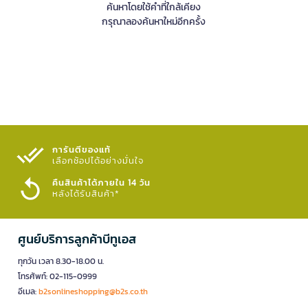
ค้นหาโดยใช้คำที่ใกล้เคียง
กรุณาลองค้นหาใหม่อีกครั้ง
การันตีของแท้
เลือกช้อปได้อย่างมั่นใจ​
คืนสินค้าได้ภายใน 14 วัน
หลังได้รับสินค้า*
ศูนย์บริการลูกค้าบีทูเอส
ทุกวัน เวลา 8.30-18.00 น.
โทรศัพท์: 02-115-0999
อีเมล:
b2sonlineshopping@b2s.co.th