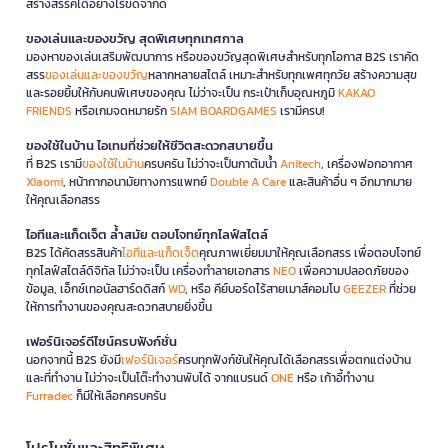
สร้างสรรค์ได้อย่างไร้ขีดจำกัด
ของเล่นและของขวัญ สุดพิเศษทุกเทศกาล
มองหาของเล่นเสริมพัฒนาการ หรือของขวัญสุดพิเศษสำหรับทุกโอกาส B2S เราคัด
สรร
ของเล่นและของขวัญ
หลากหลายสไตล์ เหมาะสำหรับทุกเพศทุกวัย สร้างความสุข
และรอยยิ้มให้กับคนพิเศษของคุณ ไม่ว่าจะเป็น กระเป๋าเก็บอุณหภูมิ
KAKAO
FRIENDS
หรือเกมจดหมายรัก
SIAM BOARDGAMES
เรามีครบ!
ของใช้ในบ้าน ไอเทมที่ช่วยให้ชีวิตสะดวกสบายขึ้น
ที่ B2S เรามี
ของใช้ในบ้าน
ครบครัน ไม่ว่าจะเป็นกาต้มน้ำ
Anitech
, เครื่องฟอกอากาศ
Xiaomi
, หน้ากากอนามัยทางการแพทย์
Double A Care
และสินค้าอื่น ๆ อีกมากมาย
ให้คุณเลือกสรร
ไอทีและแก็ดเจ็ต ล้ำสมัย ตอบโจทย์ทุกไลฟ์สไตล์
B2S ได้คัดสรรสินค้า
ไอทีและแก็ดเจ็ต
คุณภาพเยี่ยมมาให้คุณเลือกสรร เพื่อตอบโจทย์
ทุกไลฟ์สไตล์ดิจิทัล ไม่ว่าจะเป็น เครื่องทำลายเอกสาร
NEO
เพื่อความปลอดภัยของ
ข้อมูล, เอ็กซ์เทอนัลฮาร์ดดิสก์
WD
, หรือ คีย์บอร์ดไร้สายเมาส์คอมโบ
GEEZER
ที่ช่วย
ให้การทำงานของคุณสะดวกสบายยิ่งขึ้น
เฟอร์นิเจอร์ดีไซน์ครบฟังก์ชั่น
นอกจากนี้ B2S ยังมี
เฟอร์นิเจอร์
ครบทุกฟังก์ชันให้คุณได้เลือกสรรเพื่อตกแต่งบ้าน
และที่ทำงาน ไม่ว่าจะเป็นโต๊ะทำงานพับได้ จากแบรนด์
ONE
หรือ เก้าอี้ทำงาน
Furradec
ก็มีให้เลือกครบครัน
โปรโมชั่นและสิทธิพิเศษ