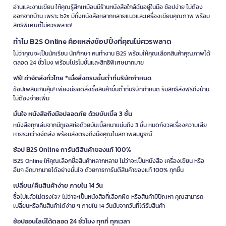
อ่านและงานเขียน ให้คุณรู้สึกเหมือนมีร้านหนังสือใกล้ฉันอยู่ในมือ ช้อปง่าย ไม่ต้อง
ออกจากบ้าน เพราะ b2s มีทั้งหนังสือหลากหลายแนวและเครื่องเขียนคุณภาพ พร้อม
สิทธิพิเศษที่ไม่ควรพลาด!
ทำไม B2S Online คือแหล่งช้อปปิ้งที่คุณไม่ควรพลาด
ไม่ว่าคุณจะเป็นนักเรียน นักศึกษา คนทำงาน B2S พร้อมให้คุณเลือกสินค้าคุณภาพได้
ตลอด 24 ชั่วโมง พร้อมโปรโมชั่นและสิทธิพิเศษมากมาย
ฟรี! ค่าจัดส่งทั่วไทย *เมื่อสั่งครบขั้นต่ำที่บริษัทกำหนด
ช้อปเพลินเกินคุ้ม! เพียงมียอดสั่งซื้อสินค้าขั้นต่ำที่บริษัทกำหนด รับสิทธิ์ส่งฟรีถึงบ้าน
ไม่ต้องจ่ายเพิ่ม
มั่นใจ หนังสือถึงมือปลอดภัย ด้วยบับเบิ้ล 3 ชั้น
หนังสือทุกเล่มจากบีทูเอสห่อด้วยบับเบิ้ลหนาแน่นถึง 3 ชั้น หมดกังวลเรื่องความเสีย
หายระหว่างจัดส่ง พร้อมส่งตรงถึงมือคุณในสภาพสมบูรณ์
ช้อป B2S Online การันตีสินค้าของแท้ 100%
B2S Online ให้คุณเลือกซื้อสินค้าหลากหลาย ไม่ว่าจะเป็นหนังสือ เครื่องเขียน หรือ
อื่นๆ อีกมากมายได้อย่างมั่นใจ ด้วยการการันตีสินค้าของแท้ 100% ทุกชิ้น
เปลี่ยน/คืนสินค้าง่าย ภายใน 14 วัน
ซื้อไปแล้วไม่ตรงใจ? ไม่ว่าจะเป็นหนังสือที่เลือกผิด หรือสินค้ามีปัญหา คุณสามารถ
เปลี่ยนหรือคืนสินค้าได้ง่าย ๆ ภายใน 14 วันนับจากวันที่ได้รับสินค้า
ช้อปออนไลน์ได้ตลอด 24 ชั่วโมง ทุกที่ ทุกเวลา