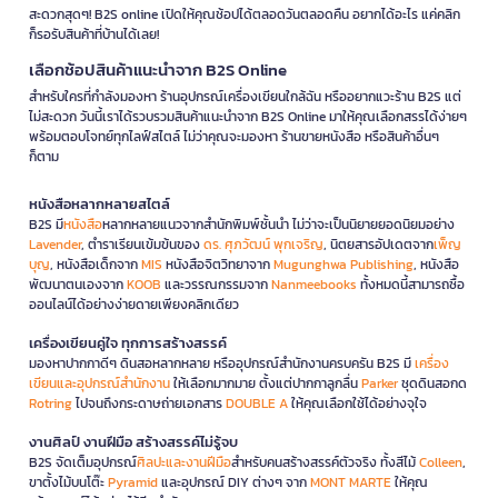
สะดวกสุดๆ! B2S online เปิดให้คุณช้อปได้ตลอดวันตลอดคืน อยากได้อะไร แค่คลิก
ก็รอรับสินค้าที่บ้านได้เลย!
เลือกช้อปสินค้าแนะนำจาก B2S Online
สำหรับใครที่กำลังมองหา ร้านอุปกรณ์เครื่องเขียนใกล้ฉัน หรืออยากแวะร้าน B2S แต่
ไม่สะดวก วันนี้เราได้รวบรวมสินค้าแนะนำจาก B2S Online มาให้คุณเลือกสรรได้ง่ายๆ
พร้อมตอบโจทย์ทุกไลฟ์สไตล์ ไม่ว่าคุณจะมองหา ร้านขายหนังสือ หรือสินค้าอื่นๆ
ก็ตาม
หนังสือหลากหลายสไตล์
B2S มี
หนังสือ
หลากหลายแนวจากสำนักพิมพ์ชั้นนำ ไม่ว่าจะเป็นนิยายยอดนิยมอย่าง
Lavender
, ตำราเรียนเข้มข้นของ
ดร. ศุภวัฒน์ พุกเจริญ
, นิตยสารอัปเดตจาก
เพ็ญ
บุญ
, หนังสือเด็กจาก
MIS
หนังสือจิตวิทยาจาก
Mugunghwa Publishing
, หนังสือ
พัฒนาตนเองจาก
KOOB
และวรรณกรรมจาก
Nanmeebooks
ทั้งหมดนี้สามารถซื้อ
ออนไลน์ได้อย่างง่ายดายเพียงคลิกเดียว
เครื่องเขียนคู่ใจ ทุกการสร้างสรรค์
มองหาปากกาดีๆ ดินสอหลากหลาย หรืออุปกรณ์สำนักงานครบครัน B2S มี
เครื่อง
เขียนและอุปกรณ์สำนักงาน
ให้เลือกมากมาย ตั้งแต่ปากกาลูกลื่น
Parker
ชุดดินสอกด
Rotring
ไปจนถึงกระดาษถ่ายเอกสาร
DOUBLE A
ให้คุณเลือกใช้ได้อย่างจุใจ
งานศิลป์ งานฝีมือ สร้างสรรค์ไม่รู้จบ
B2S จัดเต็มอุปกรณ์
ศิลปะและงานฝีมือ
สำหรับคนสร้างสรรค์ตัวจริง ทั้งสีไม้
Colleen
,
ขาตั้งไม้บนโต๊ะ
Pyramid
และอุปกรณ์ DIY ต่างๆ จาก
MONT MARTE
ให้คุณ