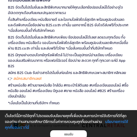
B2S จัดเต็มโปรโมชั่นและสิทธิพิเศษมากมายให้คุณเลือกช้อปออนไลน์ได้อย่างจุใจ
อัปเดตทุกเดือนกับแคมเปญลดราคาแรง
ทั้งสินค้าเครื่องเขียน หนังสือขายดี และไอเทมไลฟ์สไตล์สุดชิค พร้อมคูปองส่วนลด
และดีลพิเศษเมื่อช้อปผ่าน B2S.co.th เท่านั้น นอกจากนี้ B2S ยังใจดีส่งฟรีทั่วประเทศ
*เมื่อสั่งครบขั้นต่ำที่บริษัทกำหนด
B2S จัดเต็มโปรโมชั่นและสิทธิพิเศษเพียบ ช้อปออนไลน์ได้เลย! ลดแรงทุกเดือน ทั้ง
เครื่องเขียน หนังสือดัง ของไอเทมไลฟ์สไตล์สุดชิค พร้อมคูปองส่วนลดพิเศษเมื่อซื้อ
ผ่าน B2S.co.th เท่านั้น และส่งฟรีทั่วไทย *เมื่อสั่งครบขั้นต่ำที่บริษัทกำหนด
B2S มีทุกอย่างตอบโจทย์ทุกไลฟ์สไตล์ ไม่ว่าจะเป็นอุปกรณ์อ่านเขียน เครื่องเขียน
ของเล่นเสริมพัฒนาการ หรือเฟอร์นิเจอร์ ช้อปง่าย สะดวก ทุกที่ ทุกเวลา แค่มี App
B2S
สมัคร B2S Club รับข่าวสารโปรโมชั่นก่อนใคร และสิทธิพิเศษเฉพาะสมาชิก! คลิกเลย
สมัครสมาชิกเลย!
👉
#ร้านหนังสือ #ร้านขายหนังสือ ใกล้ฉัน #กระเป๋าใส่ดินสอ #เครื่องเขียนออนไลน์ #ซื้อ
หนังสือ ออนไลน์ #เครื่องเขียน บีทูเอส #ขาย หนังสือ ออนไลน์ #B2S #ร้านเครื่อง
เขียนใกล้ฉัน
*เงื่อนไขเป็นไปตามที่บริษัทฯ กำหนด
เว็บไซต์นี้มีการใช้คุกกี้ โปรดยอมรับนโยบายคุกกี้เพื่อประสบการณ์การใช้บริการที่ดีที่สุด
นโยบายการใช้
ของท่าน ท่านสามารถศึกษาวิธีการตั้งค่าการควบคุมคุกกี้ของท่านผ่าน
is a company operating under
คุกกี้ของเราที่นี่
ยอมรับ