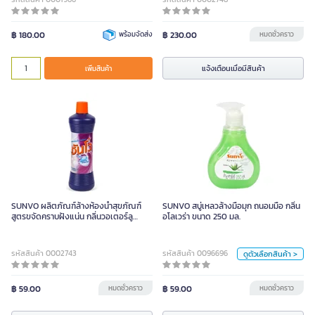
฿ 180.00
พร้อมจัดส่ง
฿ 230.00
หมดชั่วคราว
แจ้งเตือนเมื่อมีสินค้า
เพิ่มสินค้า
SUNVO สบู่เหลวล้างมือมุก ถนอมมือ
กลิ่นอโลเวร่า ขนาด 250 มล.
SUNVO ผลิตภัณฑ์ล้างห้องน้ำสุขภัณฑ์
SUNVO สบู่เหลวล้างมือมุก ถนอมมือ กลิ่น
ขนาด
สูตรขจัดคราบฝังแน่น กลิ่นวอเตอร์ลู
อโลเวร่า ขนาด 250 มล.
ขนาด 900 มล.
250 มล.
รหัสสินค้า 0002743
รหัสสินค้า 0096696
ดูตัวเลือกสินค้า >
กลิ่น
฿ 59.00
หมดชั่วคราว
฿ 59.00
กัมมี่
อควาบลู
หมดชั่วคราว
อโรเวล่า