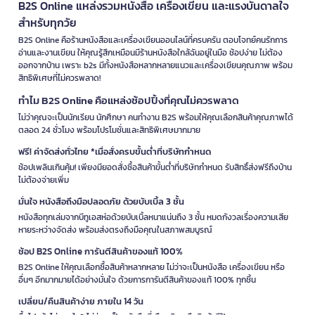
B2S Online แหล่งรวมหนังสือ เครื่องเขียน และแรงบันดาลใจ
สำหรับทุกวัย
B2S Online คือร้านหนังสือและเครื่องเขียนออนไลน์ที่ครบครัน ตอบโจทย์คนรักการ
อ่านและงานเขียน ให้คุณรู้สึกเหมือนมีร้านหนังสือใกล้ฉันอยู่ในมือ ช้อปง่าย ไม่ต้อง
ออกจากบ้าน เพราะ b2s มีทั้งหนังสือหลากหลายแนวและเครื่องเขียนคุณภาพ พร้อม
สิทธิพิเศษที่ไม่ควรพลาด!
ทำไม B2S Online คือแหล่งช้อปปิ้งที่คุณไม่ควรพลาด
ไม่ว่าคุณจะเป็นนักเรียน นักศึกษา คนทำงาน B2S พร้อมให้คุณเลือกสินค้าคุณภาพได้
ตลอด 24 ชั่วโมง พร้อมโปรโมชั่นและสิทธิพิเศษมากมาย
ฟรี! ค่าจัดส่งทั่วไทย *เมื่อสั่งครบขั้นต่ำที่บริษัทกำหนด
ช้อปเพลินเกินคุ้ม! เพียงมียอดสั่งซื้อสินค้าขั้นต่ำที่บริษัทกำหนด รับสิทธิ์ส่งฟรีถึงบ้าน
ไม่ต้องจ่ายเพิ่ม
มั่นใจ หนังสือถึงมือปลอดภัย ด้วยบับเบิ้ล 3 ชั้น
หนังสือทุกเล่มจากบีทูเอสห่อด้วยบับเบิ้ลหนาแน่นถึง 3 ชั้น หมดกังวลเรื่องความเสีย
หายระหว่างจัดส่ง พร้อมส่งตรงถึงมือคุณในสภาพสมบูรณ์
ช้อป B2S Online การันตีสินค้าของแท้ 100%
B2S Online ให้คุณเลือกซื้อสินค้าหลากหลาย ไม่ว่าจะเป็นหนังสือ เครื่องเขียน หรือ
อื่นๆ อีกมากมายได้อย่างมั่นใจ ด้วยการการันตีสินค้าของแท้ 100% ทุกชิ้น
เปลี่ยน/คืนสินค้าง่าย ภายใน 14 วัน