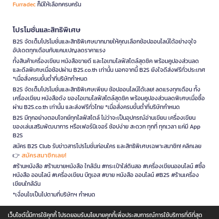
Furradec
ก็มีให้เลือกครบครัน
โปรโมชั่นและสิทธิพิเศษ
B2S จัดเต็มโปรโมชั่นและสิทธิพิเศษมากมายให้คุณเลือกช้อปออนไลน์ได้อย่างจุใจ
อัปเดตทุกเดือนกับแคมเปญลดราคาแรง
ทั้งสินค้าเครื่องเขียน หนังสือขายดี และไอเทมไลฟ์สไตล์สุดชิค พร้อมคูปองส่วนลด
และดีลพิเศษเมื่อช้อปผ่าน B2S.co.th เท่านั้น นอกจากนี้ B2S ยังใจดีส่งฟรีทั่วประเทศ
*เมื่อสั่งครบขั้นต่ำที่บริษัทกำหนด
B2S จัดเต็มโปรโมชั่นและสิทธิพิเศษเพียบ ช้อปออนไลน์ได้เลย! ลดแรงทุกเดือน ทั้ง
เครื่องเขียน หนังสือดัง ของไอเทมไลฟ์สไตล์สุดชิค พร้อมคูปองส่วนลดพิเศษเมื่อซื้อ
ผ่าน B2S.co.th เท่านั้น และส่งฟรีทั่วไทย *เมื่อสั่งครบขั้นต่ำที่บริษัทกำหนด
B2S มีทุกอย่างตอบโจทย์ทุกไลฟ์สไตล์ ไม่ว่าจะเป็นอุปกรณ์อ่านเขียน เครื่องเขียน
ของเล่นเสริมพัฒนาการ หรือเฟอร์นิเจอร์ ช้อปง่าย สะดวก ทุกที่ ทุกเวลา แค่มี App
B2S
สมัคร B2S Club รับข่าวสารโปรโมชั่นก่อนใคร และสิทธิพิเศษเฉพาะสมาชิก! คลิกเลย
สมัครสมาชิกเลย!
👉
#ร้านหนังสือ #ร้านขายหนังสือ ใกล้ฉัน #กระเป๋าใส่ดินสอ #เครื่องเขียนออนไลน์ #ซื้อ
หนังสือ ออนไลน์ #เครื่องเขียน บีทูเอส #ขาย หนังสือ ออนไลน์ #B2S #ร้านเครื่อง
เขียนใกล้ฉัน
*เงื่อนไขเป็นไปตามที่บริษัทฯ กำหนด
เว็บไซต์นี้มีการใช้คุกกี้ โปรดยอมรับนโยบายคุกกี้เพื่อประสบการณ์การใช้บริการที่ดีที่สุด