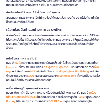
ซื้อไปแล้วไม่ตรงใจ? ไม่ว่าจะเป็นหนังสือที่เลือกผิด หรือสินค้ามีปัญหา คุณสามารถ
เปลี่ยนหรือคืนสินค้าได้ง่าย ๆ ภายใน 14 วันนับจากวันที่ได้รับสินค้า
ช้อปออนไลน์ได้ตลอด 24 ชั่วโมง ทุกที่ ทุกเวลา
สะดวกสุดๆ! B2S online เปิดให้คุณช้อปได้ตลอดวันตลอดคืน อยากได้อะไร แค่คลิก
ก็รอรับสินค้าที่บ้านได้เลย!
เลือกช้อปสินค้าแนะนำจาก B2S Online
สำหรับใครที่กำลังมองหา ร้านอุปกรณ์เครื่องเขียนใกล้ฉัน หรืออยากแวะร้าน B2S แต่
ไม่สะดวก วันนี้เราได้รวบรวมสินค้าแนะนำจาก B2S Online มาให้คุณเลือกสรรได้ง่ายๆ
พร้อมตอบโจทย์ทุกไลฟ์สไตล์ ไม่ว่าคุณจะมองหา ร้านขายหนังสือ หรือสินค้าอื่นๆ
ก็ตาม
หนังสือหลากหลายสไตล์
B2S มี
หนังสือ
หลากหลายแนวจากสำนักพิมพ์ชั้นนำ ไม่ว่าจะเป็นนิยายยอดนิยมอย่าง
Lavender
, ตำราเรียนเข้มข้นของ
ดร. ศุภวัฒน์ พุกเจริญ
, นิตยสารอัปเดตจาก
เพ็ญ
บุญ
, หนังสือเด็กจาก
MIS
หนังสือจิตวิทยาจาก
Mugunghwa Publishing
, หนังสือ
พัฒนาตนเองจาก
KOOB
และวรรณกรรมจาก
Nanmeebooks
ทั้งหมดนี้สามารถซื้อ
ออนไลน์ได้อย่างง่ายดายเพียงคลิกเดียว
เครื่องเขียนคู่ใจ ทุกการสร้างสรรค์
มองหาปากกาดีๆ ดินสอหลากหลาย หรืออุปกรณ์สำนักงานครบครัน B2S มี
เครื่อง
เขียนและอุปกรณ์สำนักงาน
ให้เลือกมากมาย ตั้งแต่ปากกาลูกลื่น
Parker
ชุดดินสอกด
Rotring
ไปจนถึงกระดาษถ่ายเอกสาร
DOUBLE A
ให้คุณเลือกใช้ได้อย่างจุใจ