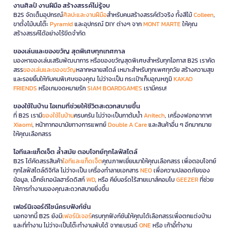
งานศิลป์ งานฝีมือ สร้างสรรค์ไม่รู้จบ
B2S จัดเต็มอุปกรณ์
ศิลปะและงานฝีมือ
สำหรับคนสร้างสรรค์ตัวจริง ทั้งสีไม้
Colleen
,
ขาตั้งไม้บนโต๊ะ
Pyramid
และอุปกรณ์ DIY ต่างๆ จาก
MONT MARTE
ให้คุณ
สร้างสรรค์ได้อย่างไร้ขีดจำกัด
ของเล่นและของขวัญ สุดพิเศษทุกเทศกาล
มองหาของเล่นเสริมพัฒนาการ หรือของขวัญสุดพิเศษสำหรับทุกโอกาส B2S เราคัด
สรร
ของเล่นและของขวัญ
หลากหลายสไตล์ เหมาะสำหรับทุกเพศทุกวัย สร้างความสุข
และรอยยิ้มให้กับคนพิเศษของคุณ ไม่ว่าจะเป็น กระเป๋าเก็บอุณหภูมิ
KAKAO
FRIENDS
หรือเกมจดหมายรัก
SIAM BOARDGAMES
เรามีครบ!
ของใช้ในบ้าน ไอเทมที่ช่วยให้ชีวิตสะดวกสบายขึ้น
ที่ B2S เรามี
ของใช้ในบ้าน
ครบครัน ไม่ว่าจะเป็นกาต้มน้ำ
Anitech
, เครื่องฟอกอากาศ
Xiaomi
, หน้ากากอนามัยทางการแพทย์
Double A Care
และสินค้าอื่น ๆ อีกมากมาย
ให้คุณเลือกสรร
ไอทีและแก็ดเจ็ต ล้ำสมัย ตอบโจทย์ทุกไลฟ์สไตล์
B2S ได้คัดสรรสินค้า
ไอทีและแก็ดเจ็ต
คุณภาพเยี่ยมมาให้คุณเลือกสรร เพื่อตอบโจทย์
ทุกไลฟ์สไตล์ดิจิทัล ไม่ว่าจะเป็น เครื่องทำลายเอกสาร
NEO
เพื่อความปลอดภัยของ
ข้อมูล, เอ็กซ์เทอนัลฮาร์ดดิสก์
WD
, หรือ คีย์บอร์ดไร้สายเมาส์คอมโบ
GEEZER
ที่ช่วย
ให้การทำงานของคุณสะดวกสบายยิ่งขึ้น
เฟอร์นิเจอร์ดีไซน์ครบฟังก์ชั่น
นอกจากนี้ B2S ยังมี
เฟอร์นิเจอร์
ครบทุกฟังก์ชันให้คุณได้เลือกสรรเพื่อตกแต่งบ้าน
และที่ทำงาน ไม่ว่าจะเป็นโต๊ะทำงานพับได้ จากแบรนด์
ONE
หรือ เก้าอี้ทำงาน