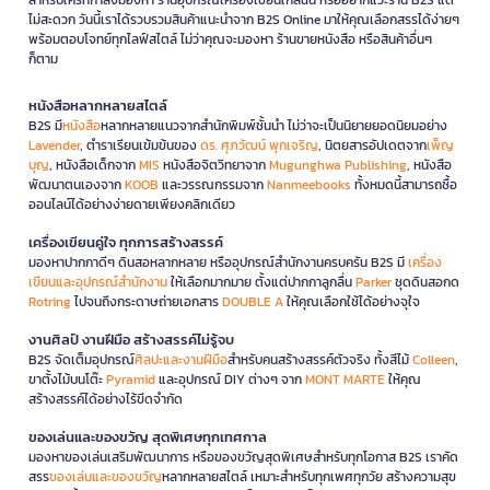
ไม่สะดวก วันนี้เราได้รวบรวมสินค้าแนะนำจาก B2S Online มาให้คุณเลือกสรรได้ง่ายๆ
พร้อมตอบโจทย์ทุกไลฟ์สไตล์ ไม่ว่าคุณจะมองหา ร้านขายหนังสือ หรือสินค้าอื่นๆ
ก็ตาม
หนังสือหลากหลายสไตล์
B2S มี
หนังสือ
หลากหลายแนวจากสำนักพิมพ์ชั้นนำ ไม่ว่าจะเป็นนิยายยอดนิยมอย่าง
Lavender
, ตำราเรียนเข้มข้นของ
ดร. ศุภวัฒน์ พุกเจริญ
, นิตยสารอัปเดตจาก
เพ็ญ
บุญ
, หนังสือเด็กจาก
MIS
หนังสือจิตวิทยาจาก
Mugunghwa Publishing
, หนังสือ
พัฒนาตนเองจาก
KOOB
และวรรณกรรมจาก
Nanmeebooks
ทั้งหมดนี้สามารถซื้อ
ออนไลน์ได้อย่างง่ายดายเพียงคลิกเดียว
เครื่องเขียนคู่ใจ ทุกการสร้างสรรค์
มองหาปากกาดีๆ ดินสอหลากหลาย หรืออุปกรณ์สำนักงานครบครัน B2S มี
เครื่อง
เขียนและอุปกรณ์สำนักงาน
ให้เลือกมากมาย ตั้งแต่ปากกาลูกลื่น
Parker
ชุดดินสอกด
Rotring
ไปจนถึงกระดาษถ่ายเอกสาร
DOUBLE A
ให้คุณเลือกใช้ได้อย่างจุใจ
งานศิลป์ งานฝีมือ สร้างสรรค์ไม่รู้จบ
B2S จัดเต็มอุปกรณ์
ศิลปะและงานฝีมือ
สำหรับคนสร้างสรรค์ตัวจริง ทั้งสีไม้
Colleen
,
ขาตั้งไม้บนโต๊ะ
Pyramid
และอุปกรณ์ DIY ต่างๆ จาก
MONT MARTE
ให้คุณ
สร้างสรรค์ได้อย่างไร้ขีดจำกัด
ของเล่นและของขวัญ สุดพิเศษทุกเทศกาล
มองหาของเล่นเสริมพัฒนาการ หรือของขวัญสุดพิเศษสำหรับทุกโอกาส B2S เราคัด
สรร
ของเล่นและของขวัญ
หลากหลายสไตล์ เหมาะสำหรับทุกเพศทุกวัย สร้างความสุข