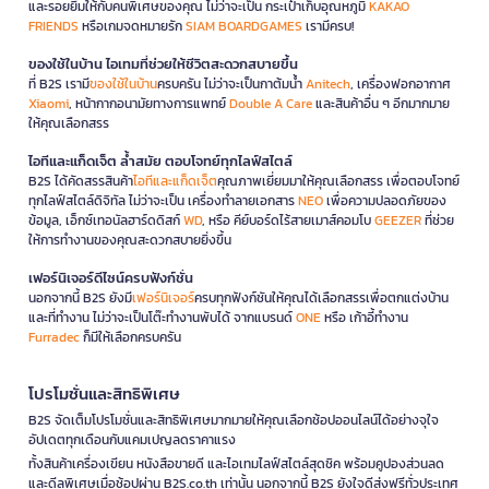
และรอยยิ้มให้กับคนพิเศษของคุณ ไม่ว่าจะเป็น กระเป๋าเก็บอุณหภูมิ
KAKAO
FRIENDS
หรือเกมจดหมายรัก
SIAM BOARDGAMES
เรามีครบ!
ของใช้ในบ้าน ไอเทมที่ช่วยให้ชีวิตสะดวกสบายขึ้น
ที่ B2S เรามี
ของใช้ในบ้าน
ครบครัน ไม่ว่าจะเป็นกาต้มน้ำ
Anitech
, เครื่องฟอกอากาศ
Xiaomi
, หน้ากากอนามัยทางการแพทย์
Double A Care
และสินค้าอื่น ๆ อีกมากมาย
ให้คุณเลือกสรร
ไอทีและแก็ดเจ็ต ล้ำสมัย ตอบโจทย์ทุกไลฟ์สไตล์
B2S ได้คัดสรรสินค้า
ไอทีและแก็ดเจ็ต
คุณภาพเยี่ยมมาให้คุณเลือกสรร เพื่อตอบโจทย์
ทุกไลฟ์สไตล์ดิจิทัล ไม่ว่าจะเป็น เครื่องทำลายเอกสาร
NEO
เพื่อความปลอดภัยของ
ข้อมูล, เอ็กซ์เทอนัลฮาร์ดดิสก์
WD
, หรือ คีย์บอร์ดไร้สายเมาส์คอมโบ
GEEZER
ที่ช่วย
ให้การทำงานของคุณสะดวกสบายยิ่งขึ้น
เฟอร์นิเจอร์ดีไซน์ครบฟังก์ชั่น
นอกจากนี้ B2S ยังมี
เฟอร์นิเจอร์
ครบทุกฟังก์ชันให้คุณได้เลือกสรรเพื่อตกแต่งบ้าน
และที่ทำงาน ไม่ว่าจะเป็นโต๊ะทำงานพับได้ จากแบรนด์
ONE
หรือ เก้าอี้ทำงาน
Furradec
ก็มีให้เลือกครบครัน
โปรโมชั่นและสิทธิพิเศษ
B2S จัดเต็มโปรโมชั่นและสิทธิพิเศษมากมายให้คุณเลือกช้อปออนไลน์ได้อย่างจุใจ
อัปเดตทุกเดือนกับแคมเปญลดราคาแรง
ทั้งสินค้าเครื่องเขียน หนังสือขายดี และไอเทมไลฟ์สไตล์สุดชิค พร้อมคูปองส่วนลด
และดีลพิเศษเมื่อช้อปผ่าน B2S.co.th เท่านั้น นอกจากนี้ B2S ยังใจดีส่งฟรีทั่วประเทศ