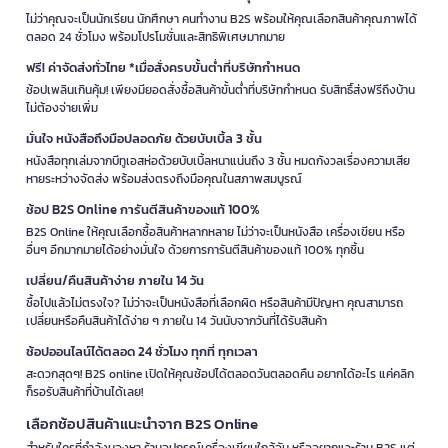
ไม่ว่าคุณจะเป็นนักเรียน นักศึกษา คนทำงาน B2S พร้อมให้คุณเลือกสินค้าคุณภาพได้
ตลอด 24 ชั่วโมง พร้อมโปรโมชั่นและสิทธิพิเศษมากมาย
ฟรี! ค่าจัดส่งทั่วไทย *เมื่อสั่งครบขั้นต่ำที่บริษัทกำหนด
ช้อปเพลินเกินคุ้ม! เพียงมียอดสั่งซื้อสินค้าขั้นต่ำที่บริษัทกำหนด รับสิทธิ์ส่งฟรีถึงบ้าน
ไม่ต้องจ่ายเพิ่ม
มั่นใจ หนังสือถึงมือปลอดภัย ด้วยบับเบิ้ล 3 ชั้น
หนังสือทุกเล่มจากบีทูเอสห่อด้วยบับเบิ้ลหนาแน่นถึง 3 ชั้น หมดกังวลเรื่องความเสีย
หายระหว่างจัดส่ง พร้อมส่งตรงถึงมือคุณในสภาพสมบูรณ์
ช้อป B2S Online การันตีสินค้าของแท้ 100%
B2S Online ให้คุณเลือกซื้อสินค้าหลากหลาย ไม่ว่าจะเป็นหนังสือ เครื่องเขียน หรือ
อื่นๆ อีกมากมายได้อย่างมั่นใจ ด้วยการการันตีสินค้าของแท้ 100% ทุกชิ้น
เปลี่ยน/คืนสินค้าง่าย ภายใน 14 วัน
ซื้อไปแล้วไม่ตรงใจ? ไม่ว่าจะเป็นหนังสือที่เลือกผิด หรือสินค้ามีปัญหา คุณสามารถ
เปลี่ยนหรือคืนสินค้าได้ง่าย ๆ ภายใน 14 วันนับจากวันที่ได้รับสินค้า
ช้อปออนไลน์ได้ตลอด 24 ชั่วโมง ทุกที่ ทุกเวลา
สะดวกสุดๆ! B2S online เปิดให้คุณช้อปได้ตลอดวันตลอดคืน อยากได้อะไร แค่คลิก
ก็รอรับสินค้าที่บ้านได้เลย!
เลือกช้อปสินค้าแนะนำจาก B2S Online
สำหรับใครที่กำลังมองหา ร้านอุปกรณ์เครื่องเขียนใกล้ฉัน หรืออยากแวะร้าน B2S แต่