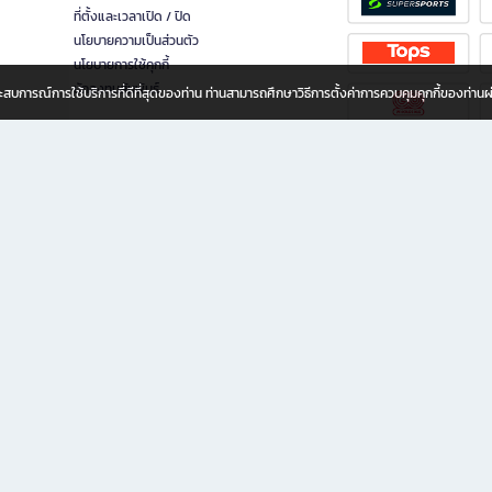
ที่ตั้งและเวลาเปิด / ปิด
นโยบายความเป็นส่วนตัว
นโยบายการใช้คุกกี้
นักลงทุนสัมพันธ์
อประสบการณ์การใช้บริการที่ดีที่สุดของท่าน ท่านสามารถศึกษาวิธีการตั้งค่าการควบคุมคุกกี้ของท่าน
ทุกวัย
ขียน ให้คุณรู้สึกเหมือนมีร้านหนังสือใกล้ฉันอยู่ในมือ ช้อปง่าย ไม่ต้องออกจากบ้าน เพราะ b2
 ชั่วโมง พร้อมโปรโมชั่นและสิทธิพิเศษมากมาย