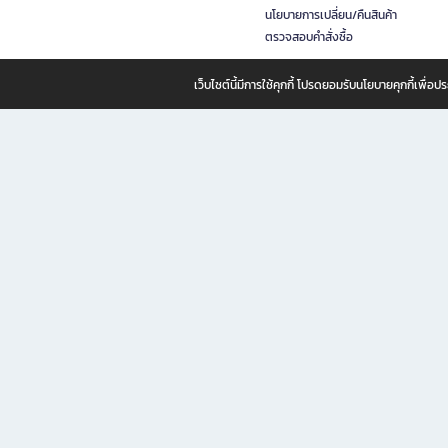
นโยบายการเปลี่ยน/คืนสินค้า
ตรวจสอบคำสั่งซื้อ
เว็บไซต์นี้มีการใช้คุกกี้ โปรดยอมรับนโยบายคุกกี้เพื่
B2S ธุรกิจในเครือ เซ็นทรัล รีเทล คอร์ปอเรชั่น จำกัด (มหาชน)
B2S Online แหล่งรวมหนังสือ เครื่องเขียน และแรงบันดาลใจสำหรับ
B2S Online คือร้านหนังสือและเครื่องเขียนออนไลน์ที่ครบครัน ตอบโจทย์คนรักการอ่านและงานเ
ทำไม B2S Online คือแหล่งช้อปปิ้งที่คุณไม่ควรพลาด
ไม่ว่าคุณจะเป็นนักเรียน นักศึกษา คนทำงาน B2S พร้อมให้คุณเลือกสินค้าคุณภาพได้ตลอด 24