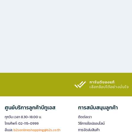
การันตีของแท้
เลือกช้อปได้อย่างมั่นใจ​
ศูนย์บริการลูกค้าบีทูเอส
การสนับสนุนลูกค้า
ทุกวัน เวลา 8.30-18.00 น.
ติดต่อเรา
โทรศัพท์: 02-115-0999
วิธีการช้อปออนไลน์
อีเมล:
b2sonlineshopping@b2s.co.th
การจัดส่งสินค้า