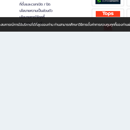
ที่ตั้งและเวลาเปิด / ปิด
นโยบายความเป็นส่วนตัว
นโยบายการใช้คุกกี้
นักลงทุนสัมพันธ์
อประสบการณ์การใช้บริการที่ดีที่สุดของท่าน ท่านสามารถศึกษาวิธีการตั้งค่าการควบคุมคุกกี้ของท่าน
ทุกวัย
ขียน ให้คุณรู้สึกเหมือนมีร้านหนังสือใกล้ฉันอยู่ในมือ ช้อปง่าย ไม่ต้องออกจากบ้าน เพราะ b2
 ชั่วโมง พร้อมโปรโมชั่นและสิทธิพิเศษมากมาย