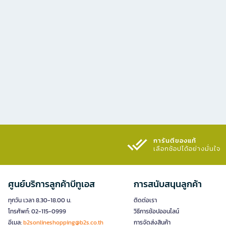
การันตีของแท้
เลือกช้อปได้อย่างมั่นใจ​
ศูนย์บริการลูกค้าบีทูเอส
การสนับสนุนลูกค้า
ทุกวัน เวลา 8.30-18.00 น.
ติดต่อเรา
โทรศัพท์: 02-115-0999
วิธีการช้อปออนไลน์
อีเมล:
b2sonlineshopping@b2s.co.th
การจัดส่งสินค้า