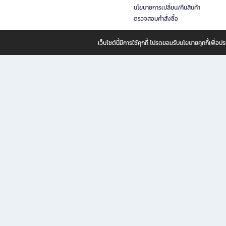
นโยบายการเปลี่ยน/คืนสินค้า
ตรวจสอบคำสั่งซื้อ
เว็บไซต์นี้มีการใช้คุกกี้ โปรดยอมรับนโยบายคุกกี้เพื่
B2S ธุรกิจในเครือ เซ็นทรัล รีเทล คอร์ปอเรชั่น จำกัด (มหาชน)
B2S Online แหล่งรวมหนังสือ เครื่องเขียน และแรงบันดาลใจสำหรับ
B2S Online คือร้านหนังสือและเครื่องเขียนออนไลน์ที่ครบครัน ตอบโจทย์คนรักการอ่านและงานเ
ทำไม B2S Online คือแหล่งช้อปปิ้งที่คุณไม่ควรพลาด
ไม่ว่าคุณจะเป็นนักเรียน นักศึกษา คนทำงาน B2S พร้อมให้คุณเลือกสินค้าคุณภาพได้ตลอด 24