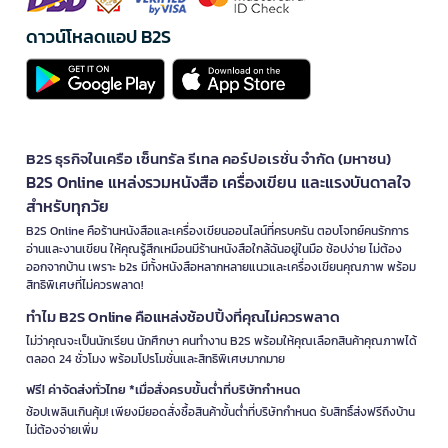
ดาวน์โหลดแอป B2S
B2S ธุรกิจในเครือ เซ็นทรัล รีเทล คอร์ปอเรชั่น จำกัด (มหาชน)
B2S Online แหล่งรวมหนังสือ เครื่องเขียน และแรงบันดาลใจ
สำหรับทุกวัย
B2S Online คือร้านหนังสือและเครื่องเขียนออนไลน์ที่ครบครัน ตอบโจทย์คนรักการ
อ่านและงานเขียน ให้คุณรู้สึกเหมือนมีร้านหนังสือใกล้ฉันอยู่ในมือ ช้อปง่าย ไม่ต้อง
ออกจากบ้าน เพราะ b2s มีทั้งหนังสือหลากหลายแนวและเครื่องเขียนคุณภาพ พร้อม
สิทธิพิเศษที่ไม่ควรพลาด!
ทำไม B2S Online คือแหล่งช้อปปิ้งที่คุณไม่ควรพลาด
ไม่ว่าคุณจะเป็นนักเรียน นักศึกษา คนทำงาน B2S พร้อมให้คุณเลือกสินค้าคุณภาพได้
ตลอด 24 ชั่วโมง พร้อมโปรโมชั่นและสิทธิพิเศษมากมาย
ฟรี! ค่าจัดส่งทั่วไทย *เมื่อสั่งครบขั้นต่ำที่บริษัทกำหนด
ช้อปเพลินเกินคุ้ม! เพียงมียอดสั่งซื้อสินค้าขั้นต่ำที่บริษัทกำหนด รับสิทธิ์ส่งฟรีถึงบ้าน
ไม่ต้องจ่ายเพิ่ม