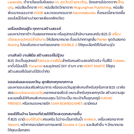
Lavender
, ตำราเรียนเข้มข้นของ
ดร. ศุภวัฒน์ พุกเจริญ
, นิตยสารอัปเดตจาก
เพ็ญ
บุญ
, หนังสือเด็กจาก
MIS
หนังสือจิตวิทยาจาก
Mugunghwa Publishing
, หนังสือ
พัฒนาตนเองจาก
KOOB
และวรรณกรรมจาก
Nanmeebooks
ทั้งหมดนี้สามารถซื้อ
ออนไลน์ได้อย่างง่ายดายเพียงคลิกเดียว
เครื่องเขียนคู่ใจ ทุกการสร้างสรรค์
มองหาปากกาดีๆ ดินสอหลากหลาย หรืออุปกรณ์สำนักงานครบครัน B2S มี
เครื่อง
เขียนและอุปกรณ์สำนักงาน
ให้เลือกมากมาย ตั้งแต่ปากกาลูกลื่น
Parker
ชุดดินสอกด
Rotring
ไปจนถึงกระดาษถ่ายเอกสาร
DOUBLE A
ให้คุณเลือกใช้ได้อย่างจุใจ
งานศิลป์ งานฝีมือ สร้างสรรค์ไม่รู้จบ
B2S จัดเต็มอุปกรณ์
ศิลปะและงานฝีมือ
สำหรับคนสร้างสรรค์ตัวจริง ทั้งสีไม้
Colleen
,
ขาตั้งไม้บนโต๊ะ
Pyramid
และอุปกรณ์ DIY ต่างๆ จาก
MONT MARTE
ให้คุณ
สร้างสรรค์ได้อย่างไร้ขีดจำกัด
ของเล่นและของขวัญ สุดพิเศษทุกเทศกาล
มองหาของเล่นเสริมพัฒนาการ หรือของขวัญสุดพิเศษสำหรับทุกโอกาส B2S เราคัด
สรร
ของเล่นและของขวัญ
หลากหลายสไตล์ เหมาะสำหรับทุกเพศทุกวัย สร้างความสุข
และรอยยิ้มให้กับคนพิเศษของคุณ ไม่ว่าจะเป็น กระเป๋าเก็บอุณหภูมิ
KAKAO
FRIENDS
หรือเกมจดหมายรัก
SIAM BOARDGAMES
เรามีครบ!
ของใช้ในบ้าน ไอเทมที่ช่วยให้ชีวิตสะดวกสบายขึ้น
ที่ B2S เรามี
ของใช้ในบ้าน
ครบครัน ไม่ว่าจะเป็นกาต้มน้ำ
Anitech
, เครื่องฟอกอากาศ
Xiaomi
, หน้ากากอนามัยทางการแพทย์
Double A Care
และสินค้าอื่น ๆ อีกมากมาย
ให้คุณเลือกสรร