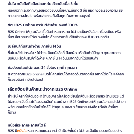
มั่นใจ หนังสือถึงมือปลอดภัย ด้วยบับเบิ้ล 3 ชั้น
หนังสือทุกเล่มจากบีทูเอสห่อด้วยบับเบิ้ลหนาแน่นถึง 3 ชั้น หมดกังวลเรื่องความเสีย
หายระหว่างจัดส่ง พร้อมส่งตรงถึงมือคุณในสภาพสมบูรณ์
ช้อป B2S Online การันตีสินค้าของแท้ 100%
B2S Online ให้คุณเลือกซื้อสินค้าหลากหลาย ไม่ว่าจะเป็นหนังสือ เครื่องเขียน หรือ
อื่นๆ อีกมากมายได้อย่างมั่นใจ ด้วยการการันตีสินค้าของแท้ 100% ทุกชิ้น
เปลี่ยน/คืนสินค้าง่าย ภายใน 14 วัน
ซื้อไปแล้วไม่ตรงใจ? ไม่ว่าจะเป็นหนังสือที่เลือกผิด หรือสินค้ามีปัญหา คุณสามารถ
เปลี่ยนหรือคืนสินค้าได้ง่าย ๆ ภายใน 14 วันนับจากวันที่ได้รับสินค้า
ช้อปออนไลน์ได้ตลอด 24 ชั่วโมง ทุกที่ ทุกเวลา
สะดวกสุดๆ! B2S online เปิดให้คุณช้อปได้ตลอดวันตลอดคืน อยากได้อะไร แค่คลิก
ก็รอรับสินค้าที่บ้านได้เลย!
เลือกช้อปสินค้าแนะนำจาก B2S Online
สำหรับใครที่กำลังมองหา ร้านอุปกรณ์เครื่องเขียนใกล้ฉัน หรืออยากแวะร้าน B2S แต่
ไม่สะดวก วันนี้เราได้รวบรวมสินค้าแนะนำจาก B2S Online มาให้คุณเลือกสรรได้ง่ายๆ
พร้อมตอบโจทย์ทุกไลฟ์สไตล์ ไม่ว่าคุณจะมองหา ร้านขายหนังสือ หรือสินค้าอื่นๆ
ก็ตาม
หนังสือหลากหลายสไตล์
B2S มี
หนังสือ
หลากหลายแนวจากสำนักพิมพ์ชั้นนำ ไม่ว่าจะเป็นนิยายยอดนิยมอย่าง