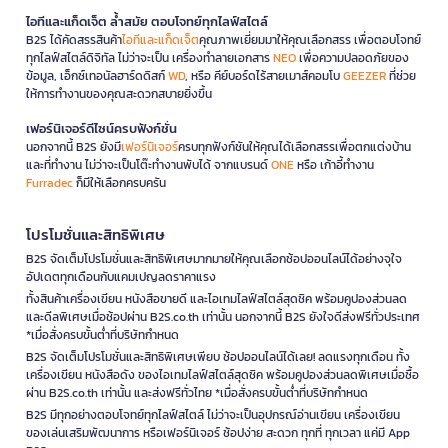
ไอทีและแก็ดเจ็ต ล้ำสมัย ตอบโจทย์ทุกไลฟ์สไตล์
B2S ได้คัดสรรสินค้า
ไอทีและแก็ดเจ็ต
คุณภาพเยี่ยมมาให้คุณเลือกสรร เพื่อตอบโจทย์
ทุกไลฟ์สไตล์ดิจิทัล ไม่ว่าจะเป็น เครื่องทำลายเอกสาร
NEO
เพื่อความปลอดภัยของ
ข้อมูล, เอ็กซ์เทอนัลฮาร์ดดิสก์
WD
, หรือ คีย์บอร์ดไร้สายเมาส์คอมโบ
GEEZER
ที่ช่วย
ให้การทำงานของคุณสะดวกสบายยิ่งขึ้น
เฟอร์นิเจอร์ดีไซน์ครบฟังก์ชั่น
นอกจากนี้ B2S ยังมี
เฟอร์นิเจอร์
ครบทุกฟังก์ชันให้คุณได้เลือกสรรเพื่อตกแต่งบ้าน
และที่ทำงาน ไม่ว่าจะเป็นโต๊ะทำงานพับได้ จากแบรนด์
ONE
หรือ เก้าอี้ทำงาน
Furradec
ก็มีให้เลือกครบครัน
โปรโมชั่นและสิทธิพิเศษ
B2S จัดเต็มโปรโมชั่นและสิทธิพิเศษมากมายให้คุณเลือกช้อปออนไลน์ได้อย่างจุใจ
อัปเดตทุกเดือนกับแคมเปญลดราคาแรง
ทั้งสินค้าเครื่องเขียน หนังสือขายดี และไอเทมไลฟ์สไตล์สุดชิค พร้อมคูปองส่วนลด
และดีลพิเศษเมื่อช้อปผ่าน B2S.co.th เท่านั้น นอกจากนี้ B2S ยังใจดีส่งฟรีทั่วประเทศ
*เมื่อสั่งครบขั้นต่ำที่บริษัทกำหนด
B2S จัดเต็มโปรโมชั่นและสิทธิพิเศษเพียบ ช้อปออนไลน์ได้เลย! ลดแรงทุกเดือน ทั้ง
เครื่องเขียน หนังสือดัง ของไอเทมไลฟ์สไตล์สุดชิค พร้อมคูปองส่วนลดพิเศษเมื่อซื้อ
ผ่าน B2S.co.th เท่านั้น และส่งฟรีทั่วไทย *เมื่อสั่งครบขั้นต่ำที่บริษัทกำหนด
B2S มีทุกอย่างตอบโจทย์ทุกไลฟ์สไตล์ ไม่ว่าจะเป็นอุปกรณ์อ่านเขียน เครื่องเขียน
ของเล่นเสริมพัฒนาการ หรือเฟอร์นิเจอร์ ช้อปง่าย สะดวก ทุกที่ ทุกเวลา แค่มี App