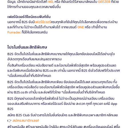
ข้อมูล, เอ็กซ์เทอนัลฮาร์ดดิสก์
WD
, หรือ คีย์บอร์ดไร้สายเมาส์คอมโบ
GEEZER
ที่ช่วย
ให้การทำงานของคุณสะดวกสบายยิ่งขึ้น
เฟอร์นิเจอร์ดีไซน์ครบฟังก์ชั่น
นอกจากนี้ B2S ยังมี
เฟอร์นิเจอร์
ครบทุกฟังก์ชันให้คุณได้เลือกสรรเพื่อตกแต่งบ้าน
และที่ทำงาน ไม่ว่าจะเป็นโต๊ะทำงานพับได้ จากแบรนด์
ONE
หรือ เก้าอี้ทำงาน
Furradec
ก็มีให้เลือกครบครัน
โปรโมชั่นและสิทธิพิเศษ
B2S จัดเต็มโปรโมชั่นและสิทธิพิเศษมากมายให้คุณเลือกช้อปออนไลน์ได้อย่างจุใจ
อัปเดตทุกเดือนกับแคมเปญลดราคาแรง
ทั้งสินค้าเครื่องเขียน หนังสือขายดี และไอเทมไลฟ์สไตล์สุดชิค พร้อมคูปองส่วนลด
และดีลพิเศษเมื่อช้อปผ่าน B2S.co.th เท่านั้น นอกจากนี้ B2S ยังใจดีส่งฟรีทั่วประเทศ
*เมื่อสั่งครบขั้นต่ำที่บริษัทกำหนด
B2S จัดเต็มโปรโมชั่นและสิทธิพิเศษเพียบ ช้อปออนไลน์ได้เลย! ลดแรงทุกเดือน ทั้ง
เครื่องเขียน หนังสือดัง ของไอเทมไลฟ์สไตล์สุดชิค พร้อมคูปองส่วนลดพิเศษเมื่อซื้อ
ผ่าน B2S.co.th เท่านั้น และส่งฟรีทั่วไทย *เมื่อสั่งครบขั้นต่ำที่บริษัทกำหนด
B2S มีทุกอย่างตอบโจทย์ทุกไลฟ์สไตล์ ไม่ว่าจะเป็นอุปกรณ์อ่านเขียน เครื่องเขียน
ของเล่นเสริมพัฒนาการ หรือเฟอร์นิเจอร์ ช้อปง่าย สะดวก ทุกที่ ทุกเวลา แค่มี App
B2S
สมัคร B2S Club รับข่าวสารโปรโมชั่นก่อนใคร และสิทธิพิเศษเฉพาะสมาชิก! คลิกเลย
สมัครสมาชิกเลย!
👉
#ร้านหนังสือ #ร้านขายหนังสือ ใกล้ฉัน #กระเป๋าใส่ดินสอ #เครื่องเขียนออนไลน์ #ซื้อ