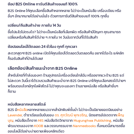
ช้อป B2S Online การันตีสินค้าของแท้ 100%
B2S Online ให้คุณเลือกซื้อสินค้าหลากหลาย ไม่ว่าจะเป็นหนังสือ เครื่องเขียน หรือ
อื่นๆ อีกมากมายได้อย่างมั่นใจ ด้วยการการันตีสินค้าของแท้ 100% ทุกชิ้น
เปลี่ยน/คืนสินค้าง่าย ภายใน 14 วัน
ซื้อไปแล้วไม่ตรงใจ? ไม่ว่าจะเป็นหนังสือที่เลือกผิด หรือสินค้ามีปัญหา คุณสามารถ
เปลี่ยนหรือคืนสินค้าได้ง่าย ๆ ภายใน 14 วันนับจากวันที่ได้รับสินค้า
ช้อปออนไลน์ได้ตลอด 24 ชั่วโมง ทุกที่ ทุกเวลา
สะดวกสุดๆ! B2S online เปิดให้คุณช้อปได้ตลอดวันตลอดคืน อยากได้อะไร แค่คลิก
ก็รอรับสินค้าที่บ้านได้เลย!
เลือกช้อปสินค้าแนะนำจาก B2S Online
สำหรับใครที่กำลังมองหา ร้านอุปกรณ์เครื่องเขียนใกล้ฉัน หรืออยากแวะร้าน B2S แต่
ไม่สะดวก วันนี้เราได้รวบรวมสินค้าแนะนำจาก B2S Online มาให้คุณเลือกสรรได้ง่ายๆ
พร้อมตอบโจทย์ทุกไลฟ์สไตล์ ไม่ว่าคุณจะมองหา ร้านขายหนังสือ หรือสินค้าอื่นๆ
ก็ตาม
หนังสือหลากหลายสไตล์
B2S มี
หนังสือ
หลากหลายแนวจากสำนักพิมพ์ชั้นนำ ไม่ว่าจะเป็นนิยายยอดนิยมอย่าง
Lavender
, ตำราเรียนเข้มข้นของ
ดร. ศุภวัฒน์ พุกเจริญ
, นิตยสารอัปเดตจาก
เพ็ญ
บุญ
, หนังสือเด็กจาก
MIS
หนังสือจิตวิทยาจาก
Mugunghwa Publishing
, หนังสือ
พัฒนาตนเองจาก
KOOB
และวรรณกรรมจาก
Nanmeebooks
ทั้งหมดนี้สามารถซื้อ
ออนไลน์ได้อย่างง่ายดายเพียงคลิกเดียว