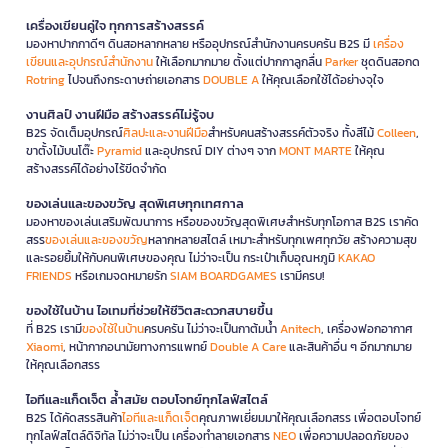
เครื่องเขียนคู่ใจ ทุกการสร้างสรรค์
มองหาปากกาดีๆ ดินสอหลากหลาย หรืออุปกรณ์สำนักงานครบครัน B2S มี
เครื่อง
เขียนและอุปกรณ์สำนักงาน
ให้เลือกมากมาย ตั้งแต่ปากกาลูกลื่น
Parker
ชุดดินสอกด
Rotring
ไปจนถึงกระดาษถ่ายเอกสาร
DOUBLE A
ให้คุณเลือกใช้ได้อย่างจุใจ
งานศิลป์ งานฝีมือ สร้างสรรค์ไม่รู้จบ
B2S จัดเต็มอุปกรณ์
ศิลปะและงานฝีมือ
สำหรับคนสร้างสรรค์ตัวจริง ทั้งสีไม้
Colleen
,
ขาตั้งไม้บนโต๊ะ
Pyramid
และอุปกรณ์ DIY ต่างๆ จาก
MONT MARTE
ให้คุณ
สร้างสรรค์ได้อย่างไร้ขีดจำกัด
ของเล่นและของขวัญ สุดพิเศษทุกเทศกาล
มองหาของเล่นเสริมพัฒนาการ หรือของขวัญสุดพิเศษสำหรับทุกโอกาส B2S เราคัด
สรร
ของเล่นและของขวัญ
หลากหลายสไตล์ เหมาะสำหรับทุกเพศทุกวัย สร้างความสุข
และรอยยิ้มให้กับคนพิเศษของคุณ ไม่ว่าจะเป็น กระเป๋าเก็บอุณหภูมิ
KAKAO
FRIENDS
หรือเกมจดหมายรัก
SIAM BOARDGAMES
เรามีครบ!
ของใช้ในบ้าน ไอเทมที่ช่วยให้ชีวิตสะดวกสบายขึ้น
ที่ B2S เรามี
ของใช้ในบ้าน
ครบครัน ไม่ว่าจะเป็นกาต้มน้ำ
Anitech
, เครื่องฟอกอากาศ
Xiaomi
, หน้ากากอนามัยทางการแพทย์
Double A Care
และสินค้าอื่น ๆ อีกมากมาย
ให้คุณเลือกสรร
ไอทีและแก็ดเจ็ต ล้ำสมัย ตอบโจทย์ทุกไลฟ์สไตล์
B2S ได้คัดสรรสินค้า
ไอทีและแก็ดเจ็ต
คุณภาพเยี่ยมมาให้คุณเลือกสรร เพื่อตอบโจทย์
ทุกไลฟ์สไตล์ดิจิทัล ไม่ว่าจะเป็น เครื่องทำลายเอกสาร
NEO
เพื่อความปลอดภัยของ