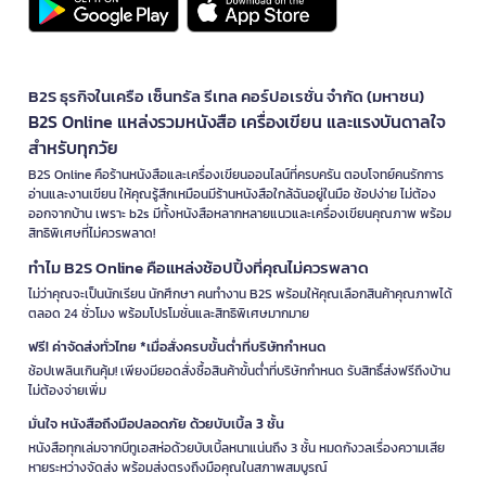
B2S ธุรกิจในเครือ เซ็นทรัล รีเทล คอร์ปอเรชั่น จำกัด (มหาชน)
B2S Online แหล่งรวมหนังสือ เครื่องเขียน และแรงบันดาลใจ
สำหรับทุกวัย
B2S Online คือร้านหนังสือและเครื่องเขียนออนไลน์ที่ครบครัน ตอบโจทย์คนรักการ
อ่านและงานเขียน ให้คุณรู้สึกเหมือนมีร้านหนังสือใกล้ฉันอยู่ในมือ ช้อปง่าย ไม่ต้อง
ออกจากบ้าน เพราะ b2s มีทั้งหนังสือหลากหลายแนวและเครื่องเขียนคุณภาพ พร้อม
สิทธิพิเศษที่ไม่ควรพลาด!
ทำไม B2S Online คือแหล่งช้อปปิ้งที่คุณไม่ควรพลาด
ไม่ว่าคุณจะเป็นนักเรียน นักศึกษา คนทำงาน B2S พร้อมให้คุณเลือกสินค้าคุณภาพได้
ตลอด 24 ชั่วโมง พร้อมโปรโมชั่นและสิทธิพิเศษมากมาย
ฟรี! ค่าจัดส่งทั่วไทย *เมื่อสั่งครบขั้นต่ำที่บริษัทกำหนด
ช้อปเพลินเกินคุ้ม! เพียงมียอดสั่งซื้อสินค้าขั้นต่ำที่บริษัทกำหนด รับสิทธิ์ส่งฟรีถึงบ้าน
ไม่ต้องจ่ายเพิ่ม
มั่นใจ หนังสือถึงมือปลอดภัย ด้วยบับเบิ้ล 3 ชั้น
หนังสือทุกเล่มจากบีทูเอสห่อด้วยบับเบิ้ลหนาแน่นถึง 3 ชั้น หมดกังวลเรื่องความเสีย
หายระหว่างจัดส่ง พร้อมส่งตรงถึงมือคุณในสภาพสมบูรณ์