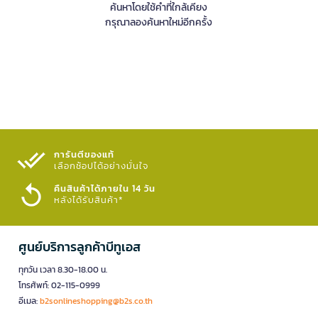
ค้นหาโดยใช้คำที่ใกล้เคียง
กรุณาลองค้นหาใหม่อีกครั้ง
การันตีของแท้
เลือกช้อปได้อย่างมั่นใจ​
คืนสินค้าได้ภายใน 14 วัน
หลังได้รับสินค้า*
ศูนย์บริการลูกค้าบีทูเอส
ทุกวัน เวลา 8.30-18.00 น.
โทรศัพท์: 02-115-0999
อีเมล:
b2sonlineshopping@b2s.co.th