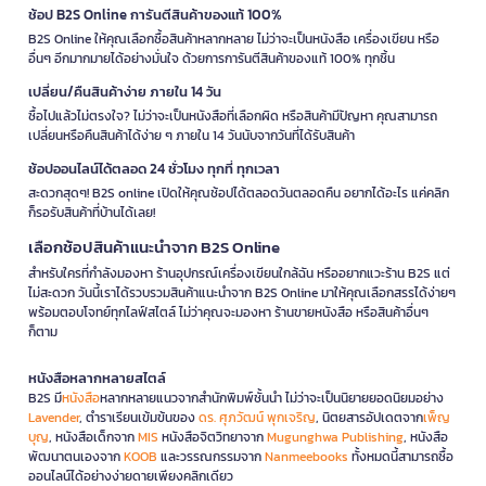
ช้อป B2S Online การันตีสินค้าของแท้ 100%
B2S Online ให้คุณเลือกซื้อสินค้าหลากหลาย ไม่ว่าจะเป็นหนังสือ เครื่องเขียน หรือ
อื่นๆ อีกมากมายได้อย่างมั่นใจ ด้วยการการันตีสินค้าของแท้ 100% ทุกชิ้น
เปลี่ยน/คืนสินค้าง่าย ภายใน 14 วัน
ซื้อไปแล้วไม่ตรงใจ? ไม่ว่าจะเป็นหนังสือที่เลือกผิด หรือสินค้ามีปัญหา คุณสามารถ
เปลี่ยนหรือคืนสินค้าได้ง่าย ๆ ภายใน 14 วันนับจากวันที่ได้รับสินค้า
ช้อปออนไลน์ได้ตลอด 24 ชั่วโมง ทุกที่ ทุกเวลา
สะดวกสุดๆ! B2S online เปิดให้คุณช้อปได้ตลอดวันตลอดคืน อยากได้อะไร แค่คลิก
ก็รอรับสินค้าที่บ้านได้เลย!
เลือกช้อปสินค้าแนะนำจาก B2S Online
สำหรับใครที่กำลังมองหา ร้านอุปกรณ์เครื่องเขียนใกล้ฉัน หรืออยากแวะร้าน B2S แต่
ไม่สะดวก วันนี้เราได้รวบรวมสินค้าแนะนำจาก B2S Online มาให้คุณเลือกสรรได้ง่ายๆ
พร้อมตอบโจทย์ทุกไลฟ์สไตล์ ไม่ว่าคุณจะมองหา ร้านขายหนังสือ หรือสินค้าอื่นๆ
ก็ตาม
หนังสือหลากหลายสไตล์
B2S มี
หนังสือ
หลากหลายแนวจากสำนักพิมพ์ชั้นนำ ไม่ว่าจะเป็นนิยายยอดนิยมอย่าง
Lavender
, ตำราเรียนเข้มข้นของ
ดร. ศุภวัฒน์ พุกเจริญ
, นิตยสารอัปเดตจาก
เพ็ญ
บุญ
, หนังสือเด็กจาก
MIS
หนังสือจิตวิทยาจาก
Mugunghwa Publishing
, หนังสือ
พัฒนาตนเองจาก
KOOB
และวรรณกรรมจาก
Nanmeebooks
ทั้งหมดนี้สามารถซื้อ
ออนไลน์ได้อย่างง่ายดายเพียงคลิกเดียว