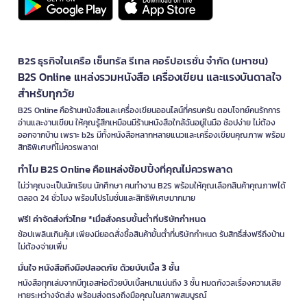
B2S ธุรกิจในเครือ เซ็นทรัล รีเทล คอร์ปอเรชั่น จำกัด (มหาชน)
B2S Online แหล่งรวมหนังสือ เครื่องเขียน และแรงบันดาลใจ
สำหรับทุกวัย
B2S Online คือร้านหนังสือและเครื่องเขียนออนไลน์ที่ครบครัน ตอบโจทย์คนรักการ
อ่านและงานเขียน ให้คุณรู้สึกเหมือนมีร้านหนังสือใกล้ฉันอยู่ในมือ ช้อปง่าย ไม่ต้อง
ออกจากบ้าน เพราะ b2s มีทั้งหนังสือหลากหลายแนวและเครื่องเขียนคุณภาพ พร้อม
สิทธิพิเศษที่ไม่ควรพลาด!
ทำไม B2S Online คือแหล่งช้อปปิ้งที่คุณไม่ควรพลาด
ไม่ว่าคุณจะเป็นนักเรียน นักศึกษา คนทำงาน B2S พร้อมให้คุณเลือกสินค้าคุณภาพได้
ตลอด 24 ชั่วโมง พร้อมโปรโมชั่นและสิทธิพิเศษมากมาย
ฟรี! ค่าจัดส่งทั่วไทย *เมื่อสั่งครบขั้นต่ำที่บริษัทกำหนด
ช้อปเพลินเกินคุ้ม! เพียงมียอดสั่งซื้อสินค้าขั้นต่ำที่บริษัทกำหนด รับสิทธิ์ส่งฟรีถึงบ้าน
ไม่ต้องจ่ายเพิ่ม
มั่นใจ หนังสือถึงมือปลอดภัย ด้วยบับเบิ้ล 3 ชั้น
หนังสือทุกเล่มจากบีทูเอสห่อด้วยบับเบิ้ลหนาแน่นถึง 3 ชั้น หมดกังวลเรื่องความเสีย
หายระหว่างจัดส่ง พร้อมส่งตรงถึงมือคุณในสภาพสมบูรณ์