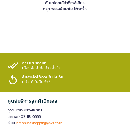
ค้นหาโดยใช้คำที่ใกล้เคียง
กรุณาลองค้นหาใหม่อีกครั้ง
การันตีของแท้
เลือกช้อปได้อย่างมั่นใจ​
คืนสินค้าได้ภายใน 14 วัน
หลังได้รับสินค้า*
ศูนย์บริการลูกค้าบีทูเอส
ทุกวัน เวลา 8.30-18.00 น.
โทรศัพท์: 02-115-0999
อีเมล:
b2sonlineshopping@b2s.co.th