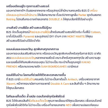
เครื่องเขียนคู่ใจ ทุกการสร้างสรรค์
มองหาปากกาดีๆ ดินสอหลากหลาย หรืออุปกรณ์สำนักงานครบครัน B2S มี
เครื่อง
เขียนและอุปกรณ์สำนักงาน
ให้เลือกมากมาย ตั้งแต่ปากกาลูกลื่น
Parker
ชุดดินสอกด
Rotring
ไปจนถึงกระดาษถ่ายเอกสาร
DOUBLE A
ให้คุณเลือกใช้ได้อย่างจุใจ
งานศิลป์ งานฝีมือ สร้างสรรค์ไม่รู้จบ
B2S จัดเต็มอุปกรณ์
ศิลปะและงานฝีมือ
สำหรับคนสร้างสรรค์ตัวจริง ทั้งสีไม้
Colleen
,
ขาตั้งไม้บนโต๊ะ
Pyramid
และอุปกรณ์ DIY ต่างๆ จาก
MONT MARTE
ให้คุณ
สร้างสรรค์ได้อย่างไร้ขีดจำกัด
ของเล่นและของขวัญ สุดพิเศษทุกเทศกาล
มองหาของเล่นเสริมพัฒนาการ หรือของขวัญสุดพิเศษสำหรับทุกโอกาส B2S เราคัด
สรร
ของเล่นและของขวัญ
หลากหลายสไตล์ เหมาะสำหรับทุกเพศทุกวัย สร้างความสุข
และรอยยิ้มให้กับคนพิเศษของคุณ ไม่ว่าจะเป็น กระเป๋าเก็บอุณหภูมิ
KAKAO
FRIENDS
หรือเกมจดหมายรัก
SIAM BOARDGAMES
เรามีครบ!
ของใช้ในบ้าน ไอเทมที่ช่วยให้ชีวิตสะดวกสบายขึ้น
ที่ B2S เรามี
ของใช้ในบ้าน
ครบครัน ไม่ว่าจะเป็นกาต้มน้ำ
Anitech
, เครื่องฟอกอากาศ
Xiaomi
, หน้ากากอนามัยทางการแพทย์
Double A Care
และสินค้าอื่น ๆ อีกมากมาย
ให้คุณเลือกสรร
ไอทีและแก็ดเจ็ต ล้ำสมัย ตอบโจทย์ทุกไลฟ์สไตล์
B2S ได้คัดสรรสินค้า
ไอทีและแก็ดเจ็ต
คุณภาพเยี่ยมมาให้คุณเลือกสรร เพื่อตอบโจทย์
ทุกไลฟ์สไตล์ดิจิทัล ไม่ว่าจะเป็น เครื่องทำลายเอกสาร
NEO
เพื่อความปลอดภัยของ