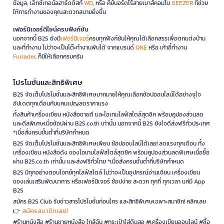
ข้อมูล, เอ็กซ์เทอนัลฮาร์ดดิสก์
WD
, หรือ คีย์บอร์ดไร้สายเมาส์คอมโบ
GEEZER
ที่ช่วย
ให้การทำงานของคุณสะดวกสบายยิ่งขึ้น
เฟอร์นิเจอร์ดีไซน์ครบฟังก์ชั่น
นอกจากนี้ B2S ยังมี
เฟอร์นิเจอร์
ครบทุกฟังก์ชันให้คุณได้เลือกสรรเพื่อตกแต่งบ้าน
และที่ทำงาน ไม่ว่าจะเป็นโต๊ะทำงานพับได้ จากแบรนด์
ONE
หรือ เก้าอี้ทำงาน
Furradec
ก็มีให้เลือกครบครัน
โปรโมชั่นและสิทธิพิเศษ
B2S จัดเต็มโปรโมชั่นและสิทธิพิเศษมากมายให้คุณเลือกช้อปออนไลน์ได้อย่างจุใจ
อัปเดตทุกเดือนกับแคมเปญลดราคาแรง
ทั้งสินค้าเครื่องเขียน หนังสือขายดี และไอเทมไลฟ์สไตล์สุดชิค พร้อมคูปองส่วนลด
และดีลพิเศษเมื่อช้อปผ่าน B2S.co.th เท่านั้น นอกจากนี้ B2S ยังใจดีส่งฟรีทั่วประเทศ
*เมื่อสั่งครบขั้นต่ำที่บริษัทกำหนด
B2S จัดเต็มโปรโมชั่นและสิทธิพิเศษเพียบ ช้อปออนไลน์ได้เลย! ลดแรงทุกเดือน ทั้ง
เครื่องเขียน หนังสือดัง ของไอเทมไลฟ์สไตล์สุดชิค พร้อมคูปองส่วนลดพิเศษเมื่อซื้อ
ผ่าน B2S.co.th เท่านั้น และส่งฟรีทั่วไทย *เมื่อสั่งครบขั้นต่ำที่บริษัทกำหนด
B2S มีทุกอย่างตอบโจทย์ทุกไลฟ์สไตล์ ไม่ว่าจะเป็นอุปกรณ์อ่านเขียน เครื่องเขียน
ของเล่นเสริมพัฒนาการ หรือเฟอร์นิเจอร์ ช้อปง่าย สะดวก ทุกที่ ทุกเวลา แค่มี App
B2S
สมัคร B2S Club รับข่าวสารโปรโมชั่นก่อนใคร และสิทธิพิเศษเฉพาะสมาชิก! คลิกเลย
สมัครสมาชิกเลย!
👉
#ร้านหนังสือ #ร้านขายหนังสือ ใกล้ฉัน #กระเป๋าใส่ดินสอ #เครื่องเขียนออนไลน์ #ซื้อ