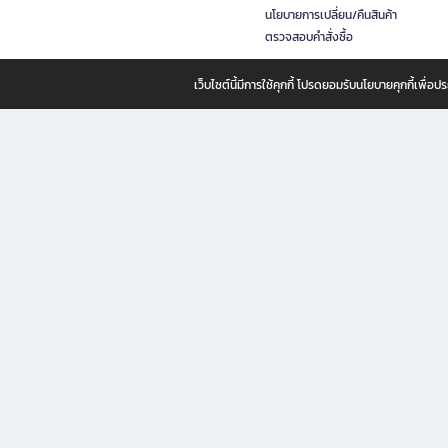
นโยบายการเปลี่ยน/คืนสินค้า
ตรวจสอบคำสั่งซื้อ
เว็บไซต์นี้มีการใช้คุกกี้ โปรดยอมรับนโยบายคุกกี้เพื่
B2S ธุรกิจในเครือ เซ็นทรัล รีเทล คอร์ปอเรชั่น จำกัด (มหาชน)
B2S Online แหล่งรวมหนังสือ เครื่องเขียน และแรงบันดาลใจสำหรับ
B2S Online คือร้านหนังสือและเครื่องเขียนออนไลน์ที่ครบครัน ตอบโจทย์คนรักการอ่านและงานเ
ทำไม B2S Online คือแหล่งช้อปปิ้งที่คุณไม่ควรพลาด
ไม่ว่าคุณจะเป็นนักเรียน นักศึกษา คนทำงาน B2S พร้อมให้คุณเลือกสินค้าคุณภาพได้ตลอด 24