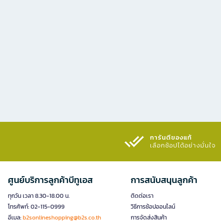
การันตีของแท้
เลือกช้อปได้อย่างมั่นใจ​
ศูนย์บริการลูกค้าบีทูเอส
การสนับสนุนลูกค้า
ทุกวัน เวลา 8.30-18.00 น.
ติดต่อเรา
โทรศัพท์: 02-115-0999
วิธีการช้อปออนไลน์
อีเมล:
b2sonlineshopping@b2s.co.th
การจัดส่งสินค้า