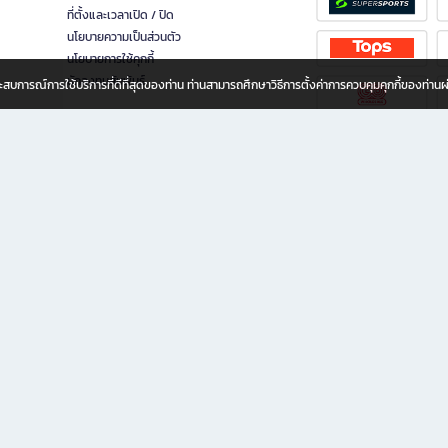
ที่ตั้งและเวลาเปิด / ปิด
นโยบายความเป็นส่วนตัว
นโยบายการใช้คุกกี้
นักลงทุนสัมพันธ์
อประสบการณ์การใช้บริการที่ดีที่สุดของท่าน ท่านสามารถศึกษาวิธีการตั้งค่าการควบคุมคุกกี้ของท่าน
ทุกวัย
ขียน ให้คุณรู้สึกเหมือนมีร้านหนังสือใกล้ฉันอยู่ในมือ ช้อปง่าย ไม่ต้องออกจากบ้าน เพราะ b2
 ชั่วโมง พร้อมโปรโมชั่นและสิทธิพิเศษมากมาย