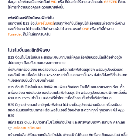
ข้อมูล, เอ็กซ์เทอนัลฮาร์ดดิสก์
WD
, หรือ คีย์บอร์ดไร้สายเมาส์คอมโบ
GEEZER
ที่ช่วย
ให้การทำงานของคุณสะดวกสบายยิ่งขึ้น
เฟอร์นิเจอร์ดีไซน์ครบฟังก์ชั่น
นอกจากนี้ B2S ยังมี
เฟอร์นิเจอร์
ครบทุกฟังก์ชันให้คุณได้เลือกสรรเพื่อตกแต่งบ้าน
และที่ทำงาน ไม่ว่าจะเป็นโต๊ะทำงานพับได้ จากแบรนด์
ONE
หรือ เก้าอี้ทำงาน
Furradec
ก็มีให้เลือกครบครัน
โปรโมชั่นและสิทธิพิเศษ
B2S จัดเต็มโปรโมชั่นและสิทธิพิเศษมากมายให้คุณเลือกช้อปออนไลน์ได้อย่างจุใจ
อัปเดตทุกเดือนกับแคมเปญลดราคาแรง
ทั้งสินค้าเครื่องเขียน หนังสือขายดี และไอเทมไลฟ์สไตล์สุดชิค พร้อมคูปองส่วนลด
และดีลพิเศษเมื่อช้อปผ่าน B2S.co.th เท่านั้น นอกจากนี้ B2S ยังใจดีส่งฟรีทั่วประเทศ
*เมื่อสั่งครบขั้นต่ำที่บริษัทกำหนด
B2S จัดเต็มโปรโมชั่นและสิทธิพิเศษเพียบ ช้อปออนไลน์ได้เลย! ลดแรงทุกเดือน ทั้ง
เครื่องเขียน หนังสือดัง ของไอเทมไลฟ์สไตล์สุดชิค พร้อมคูปองส่วนลดพิเศษเมื่อซื้อ
ผ่าน B2S.co.th เท่านั้น และส่งฟรีทั่วไทย *เมื่อสั่งครบขั้นต่ำที่บริษัทกำหนด
B2S มีทุกอย่างตอบโจทย์ทุกไลฟ์สไตล์ ไม่ว่าจะเป็นอุปกรณ์อ่านเขียน เครื่องเขียน
ของเล่นเสริมพัฒนาการ หรือเฟอร์นิเจอร์ ช้อปง่าย สะดวก ทุกที่ ทุกเวลา แค่มี App
B2S
สมัคร B2S Club รับข่าวสารโปรโมชั่นก่อนใคร และสิทธิพิเศษเฉพาะสมาชิก! คลิกเลย
สมัครสมาชิกเลย!
👉
#ร้านหนังสือ #ร้านขายหนังสือ ใกล้ฉัน #กระเป๋าใส่ดินสอ #เครื่องเขียนออนไลน์ #ซื้อ