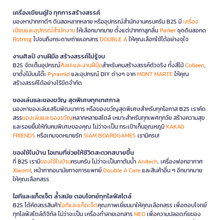
เครื่องเขียนคู่ใจ ทุกการสร้างสรรค์
มองหาปากกาดีๆ ดินสอหลากหลาย หรืออุปกรณ์สำนักงานครบครัน B2S มี
เครื่อง
เขียนและอุปกรณ์สำนักงาน
ให้เลือกมากมาย ตั้งแต่ปากกาลูกลื่น
Parker
ชุดดินสอกด
Rotring
ไปจนถึงกระดาษถ่ายเอกสาร
DOUBLE A
ให้คุณเลือกใช้ได้อย่างจุใจ
งานศิลป์ งานฝีมือ สร้างสรรค์ไม่รู้จบ
B2S จัดเต็มอุปกรณ์
ศิลปะและงานฝีมือ
สำหรับคนสร้างสรรค์ตัวจริง ทั้งสีไม้
Colleen
,
ขาตั้งไม้บนโต๊ะ
Pyramid
และอุปกรณ์ DIY ต่างๆ จาก
MONT MARTE
ให้คุณ
สร้างสรรค์ได้อย่างไร้ขีดจำกัด
ของเล่นและของขวัญ สุดพิเศษทุกเทศกาล
มองหาของเล่นเสริมพัฒนาการ หรือของขวัญสุดพิเศษสำหรับทุกโอกาส B2S เราคัด
สรร
ของเล่นและของขวัญ
หลากหลายสไตล์ เหมาะสำหรับทุกเพศทุกวัย สร้างความสุข
และรอยยิ้มให้กับคนพิเศษของคุณ ไม่ว่าจะเป็น กระเป๋าเก็บอุณหภูมิ
KAKAO
FRIENDS
หรือเกมจดหมายรัก
SIAM BOARDGAMES
เรามีครบ!
ของใช้ในบ้าน ไอเทมที่ช่วยให้ชีวิตสะดวกสบายขึ้น
ที่ B2S เรามี
ของใช้ในบ้าน
ครบครัน ไม่ว่าจะเป็นกาต้มน้ำ
Anitech
, เครื่องฟอกอากาศ
Xiaomi
, หน้ากากอนามัยทางการแพทย์
Double A Care
และสินค้าอื่น ๆ อีกมากมาย
ให้คุณเลือกสรร
ไอทีและแก็ดเจ็ต ล้ำสมัย ตอบโจทย์ทุกไลฟ์สไตล์
B2S ได้คัดสรรสินค้า
ไอทีและแก็ดเจ็ต
คุณภาพเยี่ยมมาให้คุณเลือกสรร เพื่อตอบโจทย์
ทุกไลฟ์สไตล์ดิจิทัล ไม่ว่าจะเป็น เครื่องทำลายเอกสาร
NEO
เพื่อความปลอดภัยของ