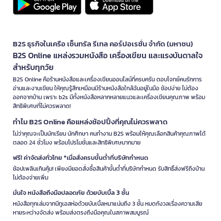
B2S ธุรกิจในเครือ เซ็นทรัล รีเทล คอร์ปอเรชั่น จำกัด (มหาชน)
B2S Online แหล่งรวมหนังสือ เครื่องเขียน และแรงบันดาลใจ
สำหรับทุกวัย
B2S Online คือร้านหนังสือและเครื่องเขียนออนไลน์ที่ครบครัน ตอบโจทย์คนรักการ
อ่านและงานเขียน ให้คุณรู้สึกเหมือนมีร้านหนังสือใกล้ฉันอยู่ในมือ ช้อปง่าย ไม่ต้อง
ออกจากบ้าน เพราะ b2s มีทั้งหนังสือหลากหลายแนวและเครื่องเขียนคุณภาพ พร้อม
สิทธิพิเศษที่ไม่ควรพลาด!
ทำไม B2S Online คือแหล่งช้อปปิ้งที่คุณไม่ควรพลาด
ไม่ว่าคุณจะเป็นนักเรียน นักศึกษา คนทำงาน B2S พร้อมให้คุณเลือกสินค้าคุณภาพได้
ตลอด 24 ชั่วโมง พร้อมโปรโมชั่นและสิทธิพิเศษมากมาย
ฟรี! ค่าจัดส่งทั่วไทย *เมื่อสั่งครบขั้นต่ำที่บริษัทกำหนด
ช้อปเพลินเกินคุ้ม! เพียงมียอดสั่งซื้อสินค้าขั้นต่ำที่บริษัทกำหนด รับสิทธิ์ส่งฟรีถึงบ้าน
ไม่ต้องจ่ายเพิ่ม
มั่นใจ หนังสือถึงมือปลอดภัย ด้วยบับเบิ้ล 3 ชั้น
หนังสือทุกเล่มจากบีทูเอสห่อด้วยบับเบิ้ลหนาแน่นถึง 3 ชั้น หมดกังวลเรื่องความเสีย
หายระหว่างจัดส่ง พร้อมส่งตรงถึงมือคุณในสภาพสมบูรณ์