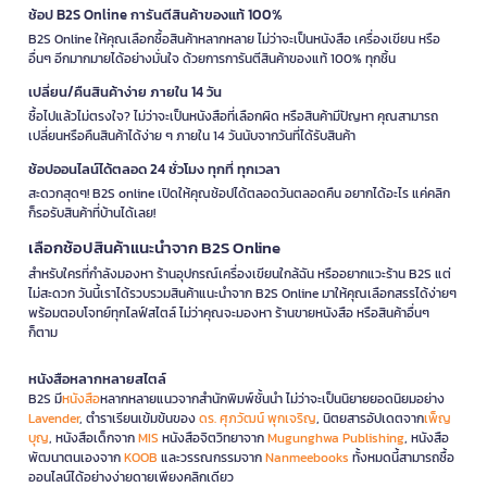
ช้อป B2S Online การันตีสินค้าของแท้ 100%
B2S Online ให้คุณเลือกซื้อสินค้าหลากหลาย ไม่ว่าจะเป็นหนังสือ เครื่องเขียน หรือ
อื่นๆ อีกมากมายได้อย่างมั่นใจ ด้วยการการันตีสินค้าของแท้ 100% ทุกชิ้น
เปลี่ยน/คืนสินค้าง่าย ภายใน 14 วัน
ซื้อไปแล้วไม่ตรงใจ? ไม่ว่าจะเป็นหนังสือที่เลือกผิด หรือสินค้ามีปัญหา คุณสามารถ
เปลี่ยนหรือคืนสินค้าได้ง่าย ๆ ภายใน 14 วันนับจากวันที่ได้รับสินค้า
ช้อปออนไลน์ได้ตลอด 24 ชั่วโมง ทุกที่ ทุกเวลา
สะดวกสุดๆ! B2S online เปิดให้คุณช้อปได้ตลอดวันตลอดคืน อยากได้อะไร แค่คลิก
ก็รอรับสินค้าที่บ้านได้เลย!
เลือกช้อปสินค้าแนะนำจาก B2S Online
สำหรับใครที่กำลังมองหา ร้านอุปกรณ์เครื่องเขียนใกล้ฉัน หรืออยากแวะร้าน B2S แต่
ไม่สะดวก วันนี้เราได้รวบรวมสินค้าแนะนำจาก B2S Online มาให้คุณเลือกสรรได้ง่ายๆ
พร้อมตอบโจทย์ทุกไลฟ์สไตล์ ไม่ว่าคุณจะมองหา ร้านขายหนังสือ หรือสินค้าอื่นๆ
ก็ตาม
หนังสือหลากหลายสไตล์
B2S มี
หนังสือ
หลากหลายแนวจากสำนักพิมพ์ชั้นนำ ไม่ว่าจะเป็นนิยายยอดนิยมอย่าง
Lavender
, ตำราเรียนเข้มข้นของ
ดร. ศุภวัฒน์ พุกเจริญ
, นิตยสารอัปเดตจาก
เพ็ญ
บุญ
, หนังสือเด็กจาก
MIS
หนังสือจิตวิทยาจาก
Mugunghwa Publishing
, หนังสือ
พัฒนาตนเองจาก
KOOB
และวรรณกรรมจาก
Nanmeebooks
ทั้งหมดนี้สามารถซื้อ
ออนไลน์ได้อย่างง่ายดายเพียงคลิกเดียว