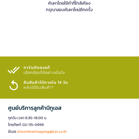
ค้นหาโดยใช้คำที่ใกล้เคียง
กรุณาลองค้นหาใหม่อีกครั้ง
การันตีของแท้
เลือกช้อปได้อย่างมั่นใจ​
คืนสินค้าได้ภายใน 14 วัน
หลังได้รับสินค้า*
ศูนย์บริการลูกค้าบีทูเอส
ทุกวัน เวลา 8.30-18.00 น.
โทรศัพท์: 02-115-0999
อีเมล:
b2sonlineshopping@b2s.co.th