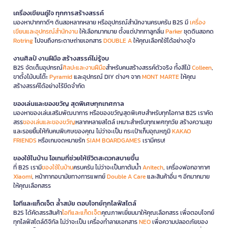
เครื่องเขียนคู่ใจ ทุกการสร้างสรรค์
มองหาปากกาดีๆ ดินสอหลากหลาย หรืออุปกรณ์สำนักงานครบครัน B2S มี
เครื่อง
เขียนและอุปกรณ์สำนักงาน
ให้เลือกมากมาย ตั้งแต่ปากกาลูกลื่น
Parker
ชุดดินสอกด
Rotring
ไปจนถึงกระดาษถ่ายเอกสาร
DOUBLE A
ให้คุณเลือกใช้ได้อย่างจุใจ
งานศิลป์ งานฝีมือ สร้างสรรค์ไม่รู้จบ
B2S จัดเต็มอุปกรณ์
ศิลปะและงานฝีมือ
สำหรับคนสร้างสรรค์ตัวจริง ทั้งสีไม้
Colleen
,
ขาตั้งไม้บนโต๊ะ
Pyramid
และอุปกรณ์ DIY ต่างๆ จาก
MONT MARTE
ให้คุณ
สร้างสรรค์ได้อย่างไร้ขีดจำกัด
ของเล่นและของขวัญ สุดพิเศษทุกเทศกาล
มองหาของเล่นเสริมพัฒนาการ หรือของขวัญสุดพิเศษสำหรับทุกโอกาส B2S เราคัด
สรร
ของเล่นและของขวัญ
หลากหลายสไตล์ เหมาะสำหรับทุกเพศทุกวัย สร้างความสุข
และรอยยิ้มให้กับคนพิเศษของคุณ ไม่ว่าจะเป็น กระเป๋าเก็บอุณหภูมิ
KAKAO
FRIENDS
หรือเกมจดหมายรัก
SIAM BOARDGAMES
เรามีครบ!
ของใช้ในบ้าน ไอเทมที่ช่วยให้ชีวิตสะดวกสบายขึ้น
ที่ B2S เรามี
ของใช้ในบ้าน
ครบครัน ไม่ว่าจะเป็นกาต้มน้ำ
Anitech
, เครื่องฟอกอากาศ
Xiaomi
, หน้ากากอนามัยทางการแพทย์
Double A Care
และสินค้าอื่น ๆ อีกมากมาย
ให้คุณเลือกสรร
ไอทีและแก็ดเจ็ต ล้ำสมัย ตอบโจทย์ทุกไลฟ์สไตล์
B2S ได้คัดสรรสินค้า
ไอทีและแก็ดเจ็ต
คุณภาพเยี่ยมมาให้คุณเลือกสรร เพื่อตอบโจทย์
ทุกไลฟ์สไตล์ดิจิทัล ไม่ว่าจะเป็น เครื่องทำลายเอกสาร
NEO
เพื่อความปลอดภัยของ