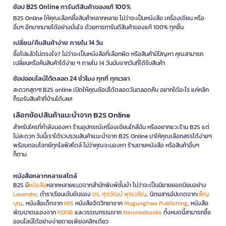
ช้อป B2S Online การันตีสินค้าของแท้ 100%
B2S Online ให้คุณเลือกซื้อสินค้าหลากหลาย ไม่ว่าจะเป็นหนังสือ เครื่องเขียน หรือ
อื่นๆ อีกมากมายได้อย่างมั่นใจ ด้วยการการันตีสินค้าของแท้ 100% ทุกชิ้น
เปลี่ยน/คืนสินค้าง่าย ภายใน 14 วัน
ซื้อไปแล้วไม่ตรงใจ? ไม่ว่าจะเป็นหนังสือที่เลือกผิด หรือสินค้ามีปัญหา คุณสามารถ
เปลี่ยนหรือคืนสินค้าได้ง่าย ๆ ภายใน 14 วันนับจากวันที่ได้รับสินค้า
ช้อปออนไลน์ได้ตลอด 24 ชั่วโมง ทุกที่ ทุกเวลา
สะดวกสุดๆ! B2S online เปิดให้คุณช้อปได้ตลอดวันตลอดคืน อยากได้อะไร แค่คลิก
ก็รอรับสินค้าที่บ้านได้เลย!
เลือกช้อปสินค้าแนะนำจาก B2S Online
สำหรับใครที่กำลังมองหา ร้านอุปกรณ์เครื่องเขียนใกล้ฉัน หรืออยากแวะร้าน B2S แต่
ไม่สะดวก วันนี้เราได้รวบรวมสินค้าแนะนำจาก B2S Online มาให้คุณเลือกสรรได้ง่ายๆ
พร้อมตอบโจทย์ทุกไลฟ์สไตล์ ไม่ว่าคุณจะมองหา ร้านขายหนังสือ หรือสินค้าอื่นๆ
ก็ตาม
หนังสือหลากหลายสไตล์
B2S มี
หนังสือ
หลากหลายแนวจากสำนักพิมพ์ชั้นนำ ไม่ว่าจะเป็นนิยายยอดนิยมอย่าง
Lavender
, ตำราเรียนเข้มข้นของ
ดร. ศุภวัฒน์ พุกเจริญ
, นิตยสารอัปเดตจาก
เพ็ญ
บุญ
, หนังสือเด็กจาก
MIS
หนังสือจิตวิทยาจาก
Mugunghwa Publishing
, หนังสือ
พัฒนาตนเองจาก
KOOB
และวรรณกรรมจาก
Nanmeebooks
ทั้งหมดนี้สามารถซื้อ
ออนไลน์ได้อย่างง่ายดายเพียงคลิกเดียว