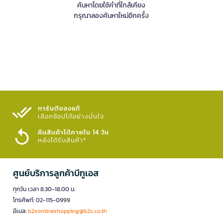
ค้นหาโดยใช้คำที่ใกล้เคียง
กรุณาลองค้นหาใหม่อีกครั้ง
การันตีของแท้
เลือกช้อปได้อย่างมั่นใจ​
คืนสินค้าได้ภายใน 14 วัน
หลังได้รับสินค้า*
ศูนย์บริการลูกค้าบีทูเอส
ทุกวัน เวลา 8.30-18.00 น.
โทรศัพท์: 02-115-0999
อีเมล:
b2sonlineshopping@b2s.co.th