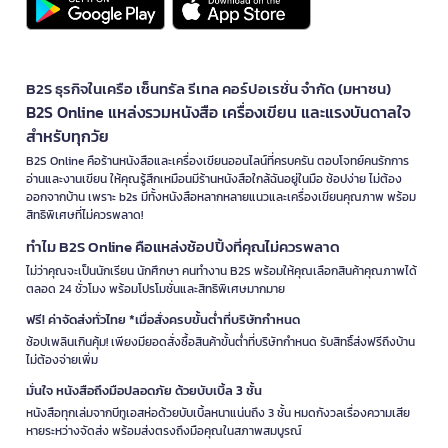
B2S ธุรกิจในเครือ เซ็นทรัล รีเทล คอร์ปอเรชั่น จำกัด (มหาชน)
B2S Online แหล่งรวมหนังสือ เครื่องเขียน และแรงบันดาลใจ
สำหรับทุกวัย
B2S Online คือร้านหนังสือและเครื่องเขียนออนไลน์ที่ครบครัน ตอบโจทย์คนรักการ
อ่านและงานเขียน ให้คุณรู้สึกเหมือนมีร้านหนังสือใกล้ฉันอยู่ในมือ ช้อปง่าย ไม่ต้อง
ออกจากบ้าน เพราะ b2s มีทั้งหนังสือหลากหลายแนวและเครื่องเขียนคุณภาพ พร้อม
สิทธิพิเศษที่ไม่ควรพลาด!
ทำไม B2S Online คือแหล่งช้อปปิ้งที่คุณไม่ควรพลาด
ไม่ว่าคุณจะเป็นนักเรียน นักศึกษา คนทำงาน B2S พร้อมให้คุณเลือกสินค้าคุณภาพได้
ตลอด 24 ชั่วโมง พร้อมโปรโมชั่นและสิทธิพิเศษมากมาย
ฟรี! ค่าจัดส่งทั่วไทย *เมื่อสั่งครบขั้นต่ำที่บริษัทกำหนด
ช้อปเพลินเกินคุ้ม! เพียงมียอดสั่งซื้อสินค้าขั้นต่ำที่บริษัทกำหนด รับสิทธิ์ส่งฟรีถึงบ้าน
ไม่ต้องจ่ายเพิ่ม
มั่นใจ หนังสือถึงมือปลอดภัย ด้วยบับเบิ้ล 3 ชั้น
หนังสือทุกเล่มจากบีทูเอสห่อด้วยบับเบิ้ลหนาแน่นถึง 3 ชั้น หมดกังวลเรื่องความเสีย
หายระหว่างจัดส่ง พร้อมส่งตรงถึงมือคุณในสภาพสมบูรณ์