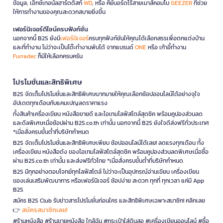
ข้อมูล, เอ็กซ์เทอนัลฮาร์ดดิสก์
WD
, หรือ คีย์บอร์ดไร้สายเมาส์คอมโบ
GEEZER
ที่ช่วย
ให้การทำงานของคุณสะดวกสบายยิ่งขึ้น
เฟอร์นิเจอร์ดีไซน์ครบฟังก์ชั่น
นอกจากนี้ B2S ยังมี
เฟอร์นิเจอร์
ครบทุกฟังก์ชันให้คุณได้เลือกสรรเพื่อตกแต่งบ้าน
และที่ทำงาน ไม่ว่าจะเป็นโต๊ะทำงานพับได้ จากแบรนด์
ONE
หรือ เก้าอี้ทำงาน
Furradec
ก็มีให้เลือกครบครัน
โปรโมชั่นและสิทธิพิเศษ
B2S จัดเต็มโปรโมชั่นและสิทธิพิเศษมากมายให้คุณเลือกช้อปออนไลน์ได้อย่างจุใจ
อัปเดตทุกเดือนกับแคมเปญลดราคาแรง
ทั้งสินค้าเครื่องเขียน หนังสือขายดี และไอเทมไลฟ์สไตล์สุดชิค พร้อมคูปองส่วนลด
และดีลพิเศษเมื่อช้อปผ่าน B2S.co.th เท่านั้น นอกจากนี้ B2S ยังใจดีส่งฟรีทั่วประเทศ
*เมื่อสั่งครบขั้นต่ำที่บริษัทกำหนด
B2S จัดเต็มโปรโมชั่นและสิทธิพิเศษเพียบ ช้อปออนไลน์ได้เลย! ลดแรงทุกเดือน ทั้ง
เครื่องเขียน หนังสือดัง ของไอเทมไลฟ์สไตล์สุดชิค พร้อมคูปองส่วนลดพิเศษเมื่อซื้อ
ผ่าน B2S.co.th เท่านั้น และส่งฟรีทั่วไทย *เมื่อสั่งครบขั้นต่ำที่บริษัทกำหนด
B2S มีทุกอย่างตอบโจทย์ทุกไลฟ์สไตล์ ไม่ว่าจะเป็นอุปกรณ์อ่านเขียน เครื่องเขียน
ของเล่นเสริมพัฒนาการ หรือเฟอร์นิเจอร์ ช้อปง่าย สะดวก ทุกที่ ทุกเวลา แค่มี App
B2S
สมัคร B2S Club รับข่าวสารโปรโมชั่นก่อนใคร และสิทธิพิเศษเฉพาะสมาชิก! คลิกเลย
สมัครสมาชิกเลย!
👉
#ร้านหนังสือ #ร้านขายหนังสือ ใกล้ฉัน #กระเป๋าใส่ดินสอ #เครื่องเขียนออนไลน์ #ซื้อ