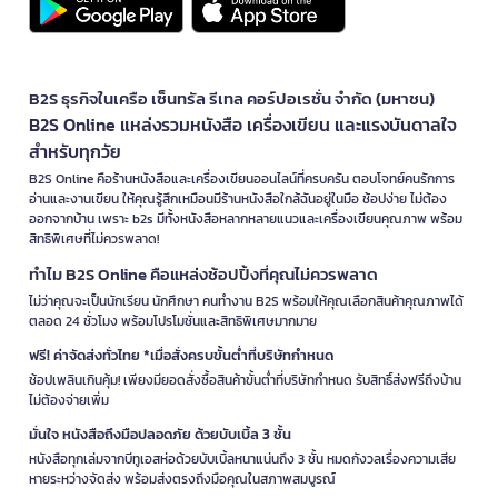
B2S ธุรกิจในเครือ เซ็นทรัล รีเทล คอร์ปอเรชั่น จำกัด (มหาชน)
B2S Online แหล่งรวมหนังสือ เครื่องเขียน และแรงบันดาลใจ
สำหรับทุกวัย
B2S Online คือร้านหนังสือและเครื่องเขียนออนไลน์ที่ครบครัน ตอบโจทย์คนรักการ
อ่านและงานเขียน ให้คุณรู้สึกเหมือนมีร้านหนังสือใกล้ฉันอยู่ในมือ ช้อปง่าย ไม่ต้อง
ออกจากบ้าน เพราะ b2s มีทั้งหนังสือหลากหลายแนวและเครื่องเขียนคุณภาพ พร้อม
สิทธิพิเศษที่ไม่ควรพลาด!
ทำไม B2S Online คือแหล่งช้อปปิ้งที่คุณไม่ควรพลาด
ไม่ว่าคุณจะเป็นนักเรียน นักศึกษา คนทำงาน B2S พร้อมให้คุณเลือกสินค้าคุณภาพได้
ตลอด 24 ชั่วโมง พร้อมโปรโมชั่นและสิทธิพิเศษมากมาย
ฟรี! ค่าจัดส่งทั่วไทย *เมื่อสั่งครบขั้นต่ำที่บริษัทกำหนด
ช้อปเพลินเกินคุ้ม! เพียงมียอดสั่งซื้อสินค้าขั้นต่ำที่บริษัทกำหนด รับสิทธิ์ส่งฟรีถึงบ้าน
ไม่ต้องจ่ายเพิ่ม
มั่นใจ หนังสือถึงมือปลอดภัย ด้วยบับเบิ้ล 3 ชั้น
หนังสือทุกเล่มจากบีทูเอสห่อด้วยบับเบิ้ลหนาแน่นถึง 3 ชั้น หมดกังวลเรื่องความเสีย
หายระหว่างจัดส่ง พร้อมส่งตรงถึงมือคุณในสภาพสมบูรณ์