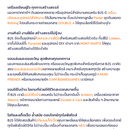
เครื่องเขียนคู่ใจ ทุกการสร้างสรรค์
มองหาปากกาดีๆ ดินสอหลากหลาย หรืออุปกรณ์สำนักงานครบครัน B2S มี
เครื่อง
เขียนและอุปกรณ์สำนักงาน
ให้เลือกมากมาย ตั้งแต่ปากกาลูกลื่น
Parker
ชุดดินสอกด
Rotring
ไปจนถึงกระดาษถ่ายเอกสาร
DOUBLE A
ให้คุณเลือกใช้ได้อย่างจุใจ
งานศิลป์ งานฝีมือ สร้างสรรค์ไม่รู้จบ
B2S จัดเต็มอุปกรณ์
ศิลปะและงานฝีมือ
สำหรับคนสร้างสรรค์ตัวจริง ทั้งสีไม้
Colleen
,
ขาตั้งไม้บนโต๊ะ
Pyramid
และอุปกรณ์ DIY ต่างๆ จาก
MONT MARTE
ให้คุณ
สร้างสรรค์ได้อย่างไร้ขีดจำกัด
ของเล่นและของขวัญ สุดพิเศษทุกเทศกาล
มองหาของเล่นเสริมพัฒนาการ หรือของขวัญสุดพิเศษสำหรับทุกโอกาส B2S เราคัด
สรร
ของเล่นและของขวัญ
หลากหลายสไตล์ เหมาะสำหรับทุกเพศทุกวัย สร้างความสุข
และรอยยิ้มให้กับคนพิเศษของคุณ ไม่ว่าจะเป็น กระเป๋าเก็บอุณหภูมิ
KAKAO
FRIENDS
หรือเกมจดหมายรัก
SIAM BOARDGAMES
เรามีครบ!
ของใช้ในบ้าน ไอเทมที่ช่วยให้ชีวิตสะดวกสบายขึ้น
ที่ B2S เรามี
ของใช้ในบ้าน
ครบครัน ไม่ว่าจะเป็นกาต้มน้ำ
Anitech
, เครื่องฟอกอากาศ
Xiaomi
, หน้ากากอนามัยทางการแพทย์
Double A Care
และสินค้าอื่น ๆ อีกมากมาย
ให้คุณเลือกสรร
ไอทีและแก็ดเจ็ต ล้ำสมัย ตอบโจทย์ทุกไลฟ์สไตล์
B2S ได้คัดสรรสินค้า
ไอทีและแก็ดเจ็ต
คุณภาพเยี่ยมมาให้คุณเลือกสรร เพื่อตอบโจทย์
ทุกไลฟ์สไตล์ดิจิทัล ไม่ว่าจะเป็น เครื่องทำลายเอกสาร
NEO
เพื่อความปลอดภัยของ