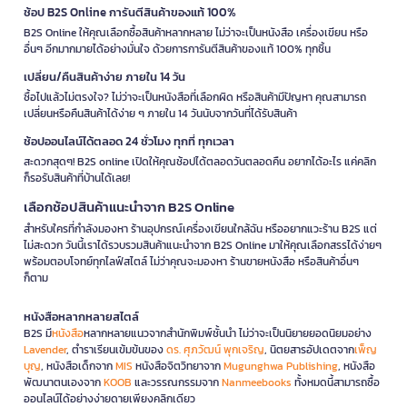
ช้อป B2S Online การันตีสินค้าของแท้ 100%
B2S Online ให้คุณเลือกซื้อสินค้าหลากหลาย ไม่ว่าจะเป็นหนังสือ เครื่องเขียน หรือ
อื่นๆ อีกมากมายได้อย่างมั่นใจ ด้วยการการันตีสินค้าของแท้ 100% ทุกชิ้น
เปลี่ยน/คืนสินค้าง่าย ภายใน 14 วัน
ซื้อไปแล้วไม่ตรงใจ? ไม่ว่าจะเป็นหนังสือที่เลือกผิด หรือสินค้ามีปัญหา คุณสามารถ
เปลี่ยนหรือคืนสินค้าได้ง่าย ๆ ภายใน 14 วันนับจากวันที่ได้รับสินค้า
ช้อปออนไลน์ได้ตลอด 24 ชั่วโมง ทุกที่ ทุกเวลา
สะดวกสุดๆ! B2S online เปิดให้คุณช้อปได้ตลอดวันตลอดคืน อยากได้อะไร แค่คลิก
ก็รอรับสินค้าที่บ้านได้เลย!
เลือกช้อปสินค้าแนะนำจาก B2S Online
สำหรับใครที่กำลังมองหา ร้านอุปกรณ์เครื่องเขียนใกล้ฉัน หรืออยากแวะร้าน B2S แต่
ไม่สะดวก วันนี้เราได้รวบรวมสินค้าแนะนำจาก B2S Online มาให้คุณเลือกสรรได้ง่ายๆ
พร้อมตอบโจทย์ทุกไลฟ์สไตล์ ไม่ว่าคุณจะมองหา ร้านขายหนังสือ หรือสินค้าอื่นๆ
ก็ตาม
หนังสือหลากหลายสไตล์
B2S มี
หนังสือ
หลากหลายแนวจากสำนักพิมพ์ชั้นนำ ไม่ว่าจะเป็นนิยายยอดนิยมอย่าง
Lavender
, ตำราเรียนเข้มข้นของ
ดร. ศุภวัฒน์ พุกเจริญ
, นิตยสารอัปเดตจาก
เพ็ญ
บุญ
, หนังสือเด็กจาก
MIS
หนังสือจิตวิทยาจาก
Mugunghwa Publishing
, หนังสือ
พัฒนาตนเองจาก
KOOB
และวรรณกรรมจาก
Nanmeebooks
ทั้งหมดนี้สามารถซื้อ
ออนไลน์ได้อย่างง่ายดายเพียงคลิกเดียว