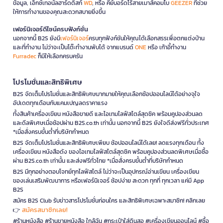
ข้อมูล, เอ็กซ์เทอนัลฮาร์ดดิสก์
WD
, หรือ คีย์บอร์ดไร้สายเมาส์คอมโบ
GEEZER
ที่ช่วย
ให้การทำงานของคุณสะดวกสบายยิ่งขึ้น
เฟอร์นิเจอร์ดีไซน์ครบฟังก์ชั่น
นอกจากนี้ B2S ยังมี
เฟอร์นิเจอร์
ครบทุกฟังก์ชันให้คุณได้เลือกสรรเพื่อตกแต่งบ้าน
และที่ทำงาน ไม่ว่าจะเป็นโต๊ะทำงานพับได้ จากแบรนด์
ONE
หรือ เก้าอี้ทำงาน
Furradec
ก็มีให้เลือกครบครัน
โปรโมชั่นและสิทธิพิเศษ
B2S จัดเต็มโปรโมชั่นและสิทธิพิเศษมากมายให้คุณเลือกช้อปออนไลน์ได้อย่างจุใจ
อัปเดตทุกเดือนกับแคมเปญลดราคาแรง
ทั้งสินค้าเครื่องเขียน หนังสือขายดี และไอเทมไลฟ์สไตล์สุดชิค พร้อมคูปองส่วนลด
และดีลพิเศษเมื่อช้อปผ่าน B2S.co.th เท่านั้น นอกจากนี้ B2S ยังใจดีส่งฟรีทั่วประเทศ
*เมื่อสั่งครบขั้นต่ำที่บริษัทกำหนด
B2S จัดเต็มโปรโมชั่นและสิทธิพิเศษเพียบ ช้อปออนไลน์ได้เลย! ลดแรงทุกเดือน ทั้ง
เครื่องเขียน หนังสือดัง ของไอเทมไลฟ์สไตล์สุดชิค พร้อมคูปองส่วนลดพิเศษเมื่อซื้อ
ผ่าน B2S.co.th เท่านั้น และส่งฟรีทั่วไทย *เมื่อสั่งครบขั้นต่ำที่บริษัทกำหนด
B2S มีทุกอย่างตอบโจทย์ทุกไลฟ์สไตล์ ไม่ว่าจะเป็นอุปกรณ์อ่านเขียน เครื่องเขียน
ของเล่นเสริมพัฒนาการ หรือเฟอร์นิเจอร์ ช้อปง่าย สะดวก ทุกที่ ทุกเวลา แค่มี App
B2S
สมัคร B2S Club รับข่าวสารโปรโมชั่นก่อนใคร และสิทธิพิเศษเฉพาะสมาชิก! คลิกเลย
สมัครสมาชิกเลย!
👉
#ร้านหนังสือ #ร้านขายหนังสือ ใกล้ฉัน #กระเป๋าใส่ดินสอ #เครื่องเขียนออนไลน์ #ซื้อ