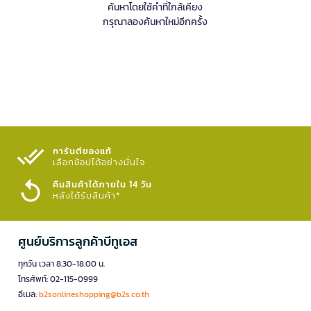
ค้นหาโดยใช้คำที่ใกล้เคียง
กรุณาลองค้นหาใหม่อีกครั้ง
การันตีของแท้
เลือกช้อปได้อย่างมั่นใจ​
คืนสินค้าได้ภายใน 14 วัน
หลังได้รับสินค้า*
ศูนย์บริการลูกค้าบีทูเอส
ทุกวัน เวลา 8.30-18.00 น.
โทรศัพท์: 02-115-0999
อีเมล:
b2sonlineshopping@b2s.co.th