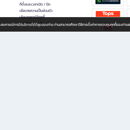
ที่ตั้งและเวลาเปิด / ปิด
นโยบายความเป็นส่วนตัว
นโยบายการใช้คุกกี้
นักลงทุนสัมพันธ์
อประสบการณ์การใช้บริการที่ดีที่สุดของท่าน ท่านสามารถศึกษาวิธีการตั้งค่าการควบคุมคุกกี้ของท่าน
ทุกวัย
ขียน ให้คุณรู้สึกเหมือนมีร้านหนังสือใกล้ฉันอยู่ในมือ ช้อปง่าย ไม่ต้องออกจากบ้าน เพราะ b2
 ชั่วโมง พร้อมโปรโมชั่นและสิทธิพิเศษมากมาย