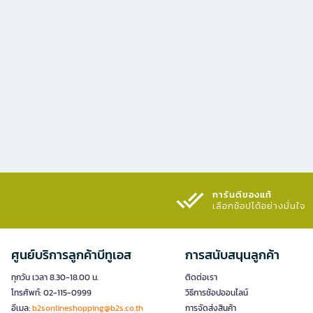
การันตีของแท้
เลือกช้อปได้อย่างมั่นใจ​
ศูนย์บริการลูกค้าบีทูเอส
การสนับสนุนลูกค้า
ทุกวัน เวลา 8.30-18.00 น.
ติดต่อเรา
โทรศัพท์: 02-115-0999
วิธีการช้อปออนไลน์
อีเมล:
b2sonlineshopping@b2s.co.th
การจัดส่งสินค้า