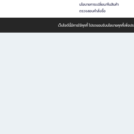
นโยบายการเปลี่ยน/คืนสินค้า
ตรวจสอบคำสั่งซื้อ
เว็บไซต์นี้มีการใช้คุกกี้ โปรดยอมรับนโยบายคุกกี้เพื่
B2S ธุรกิจในเครือ เซ็นทรัล รีเทล คอร์ปอเรชั่น จำกัด (มหาชน)
B2S Online แหล่งรวมหนังสือ เครื่องเขียน และแรงบันดาลใจสำหรับ
B2S Online คือร้านหนังสือและเครื่องเขียนออนไลน์ที่ครบครัน ตอบโจทย์คนรักการอ่านและงานเ
ทำไม B2S Online คือแหล่งช้อปปิ้งที่คุณไม่ควรพลาด
ไม่ว่าคุณจะเป็นนักเรียน นักศึกษา คนทำงาน B2S พร้อมให้คุณเลือกสินค้าคุณภาพได้ตลอด 24