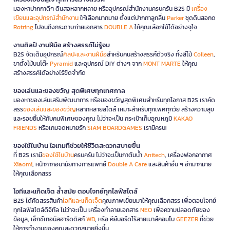
มองหาปากกาดีๆ ดินสอหลากหลาย หรืออุปกรณ์สำนักงานครบครัน B2S มี
เครื่อง
เขียนและอุปกรณ์สำนักงาน
ให้เลือกมากมาย ตั้งแต่ปากกาลูกลื่น
Parker
ชุดดินสอกด
Rotring
ไปจนถึงกระดาษถ่ายเอกสาร
DOUBLE A
ให้คุณเลือกใช้ได้อย่างจุใจ
งานศิลป์ งานฝีมือ สร้างสรรค์ไม่รู้จบ
B2S จัดเต็มอุปกรณ์
ศิลปะและงานฝีมือ
สำหรับคนสร้างสรรค์ตัวจริง ทั้งสีไม้
Colleen
,
ขาตั้งไม้บนโต๊ะ
Pyramid
และอุปกรณ์ DIY ต่างๆ จาก
MONT MARTE
ให้คุณ
สร้างสรรค์ได้อย่างไร้ขีดจำกัด
ของเล่นและของขวัญ สุดพิเศษทุกเทศกาล
มองหาของเล่นเสริมพัฒนาการ หรือของขวัญสุดพิเศษสำหรับทุกโอกาส B2S เราคัด
สรร
ของเล่นและของขวัญ
หลากหลายสไตล์ เหมาะสำหรับทุกเพศทุกวัย สร้างความสุข
และรอยยิ้มให้กับคนพิเศษของคุณ ไม่ว่าจะเป็น กระเป๋าเก็บอุณหภูมิ
KAKAO
FRIENDS
หรือเกมจดหมายรัก
SIAM BOARDGAMES
เรามีครบ!
ของใช้ในบ้าน ไอเทมที่ช่วยให้ชีวิตสะดวกสบายขึ้น
ที่ B2S เรามี
ของใช้ในบ้าน
ครบครัน ไม่ว่าจะเป็นกาต้มน้ำ
Anitech
, เครื่องฟอกอากาศ
Xiaomi
, หน้ากากอนามัยทางการแพทย์
Double A Care
และสินค้าอื่น ๆ อีกมากมาย
ให้คุณเลือกสรร
ไอทีและแก็ดเจ็ต ล้ำสมัย ตอบโจทย์ทุกไลฟ์สไตล์
B2S ได้คัดสรรสินค้า
ไอทีและแก็ดเจ็ต
คุณภาพเยี่ยมมาให้คุณเลือกสรร เพื่อตอบโจทย์
ทุกไลฟ์สไตล์ดิจิทัล ไม่ว่าจะเป็น เครื่องทำลายเอกสาร
NEO
เพื่อความปลอดภัยของ
ข้อมูล, เอ็กซ์เทอนัลฮาร์ดดิสก์
WD
, หรือ คีย์บอร์ดไร้สายเมาส์คอมโบ
GEEZER
ที่ช่วย
ให้การทำงานของคุณสะดวกสบายยิ่งขึ้น