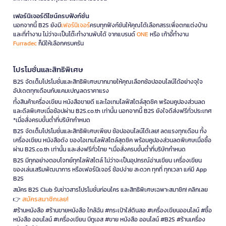
เฟอร์นิเจอร์ดีไซน์ครบฟังก์ชั่น
นอกจากนี้ B2S ยังมี
เฟอร์นิเจอร์
ครบทุกฟังก์ชันให้คุณได้เลือกสรรเพื่อตกแต่งบ้าน
และที่ทำงาน ไม่ว่าจะเป็นโต๊ะทำงานพับได้ จากแบรนด์
ONE
หรือ เก้าอี้ทำงาน
Furradec
ก็มีให้เลือกครบครัน
โปรโมชั่นและสิทธิพิเศษ
B2S จัดเต็มโปรโมชั่นและสิทธิพิเศษมากมายให้คุณเลือกช้อปออนไลน์ได้อย่างจุใจ
อัปเดตทุกเดือนกับแคมเปญลดราคาแรง
ทั้งสินค้าเครื่องเขียน หนังสือขายดี และไอเทมไลฟ์สไตล์สุดชิค พร้อมคูปองส่วนลด
และดีลพิเศษเมื่อช้อปผ่าน B2S.co.th เท่านั้น นอกจากนี้ B2S ยังใจดีส่งฟรีทั่วประเทศ
*เมื่อสั่งครบขั้นต่ำที่บริษัทกำหนด
B2S จัดเต็มโปรโมชั่นและสิทธิพิเศษเพียบ ช้อปออนไลน์ได้เลย! ลดแรงทุกเดือน ทั้ง
เครื่องเขียน หนังสือดัง ของไอเทมไลฟ์สไตล์สุดชิค พร้อมคูปองส่วนลดพิเศษเมื่อซื้อ
ผ่าน B2S.co.th เท่านั้น และส่งฟรีทั่วไทย *เมื่อสั่งครบขั้นต่ำที่บริษัทกำหนด
B2S มีทุกอย่างตอบโจทย์ทุกไลฟ์สไตล์ ไม่ว่าจะเป็นอุปกรณ์อ่านเขียน เครื่องเขียน
ของเล่นเสริมพัฒนาการ หรือเฟอร์นิเจอร์ ช้อปง่าย สะดวก ทุกที่ ทุกเวลา แค่มี App
B2S
สมัคร B2S Club รับข่าวสารโปรโมชั่นก่อนใคร และสิทธิพิเศษเฉพาะสมาชิก! คลิกเลย
สมัครสมาชิกเลย!
👉
#ร้านหนังสือ #ร้านขายหนังสือ ใกล้ฉัน #กระเป๋าใส่ดินสอ #เครื่องเขียนออนไลน์ #ซื้อ
หนังสือ ออนไลน์ #เครื่องเขียน บีทูเอส #ขาย หนังสือ ออนไลน์ #B2S #ร้านเครื่อง