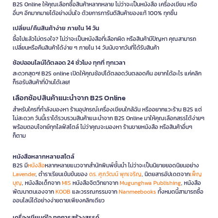
B2S Online ให้คุณเลือกซื้อสินค้าหลากหลาย ไม่ว่าจะเป็นหนังสือ เครื่องเขียน หรือ
อื่นๆ อีกมากมายได้อย่างมั่นใจ ด้วยการการันตีสินค้าของแท้ 100% ทุกชิ้น
เปลี่ยน/คืนสินค้าง่าย ภายใน 14 วัน
ซื้อไปแล้วไม่ตรงใจ? ไม่ว่าจะเป็นหนังสือที่เลือกผิด หรือสินค้ามีปัญหา คุณสามารถ
เปลี่ยนหรือคืนสินค้าได้ง่าย ๆ ภายใน 14 วันนับจากวันที่ได้รับสินค้า
ช้อปออนไลน์ได้ตลอด 24 ชั่วโมง ทุกที่ ทุกเวลา
สะดวกสุดๆ! B2S online เปิดให้คุณช้อปได้ตลอดวันตลอดคืน อยากได้อะไร แค่คลิก
ก็รอรับสินค้าที่บ้านได้เลย!
เลือกช้อปสินค้าแนะนำจาก B2S Online
สำหรับใครที่กำลังมองหา ร้านอุปกรณ์เครื่องเขียนใกล้ฉัน หรืออยากแวะร้าน B2S แต่
ไม่สะดวก วันนี้เราได้รวบรวมสินค้าแนะนำจาก B2S Online มาให้คุณเลือกสรรได้ง่ายๆ
พร้อมตอบโจทย์ทุกไลฟ์สไตล์ ไม่ว่าคุณจะมองหา ร้านขายหนังสือ หรือสินค้าอื่นๆ
ก็ตาม
หนังสือหลากหลายสไตล์
B2S มี
หนังสือ
หลากหลายแนวจากสำนักพิมพ์ชั้นนำ ไม่ว่าจะเป็นนิยายยอดนิยมอย่าง
Lavender
, ตำราเรียนเข้มข้นของ
ดร. ศุภวัฒน์ พุกเจริญ
, นิตยสารอัปเดตจาก
เพ็ญ
บุญ
, หนังสือเด็กจาก
MIS
หนังสือจิตวิทยาจาก
Mugunghwa Publishing
, หนังสือ
พัฒนาตนเองจาก
KOOB
และวรรณกรรมจาก
Nanmeebooks
ทั้งหมดนี้สามารถซื้อ
ออนไลน์ได้อย่างง่ายดายเพียงคลิกเดียว
เครื่องเขียนคู่ใจ ทุกการสร้างสรรค์