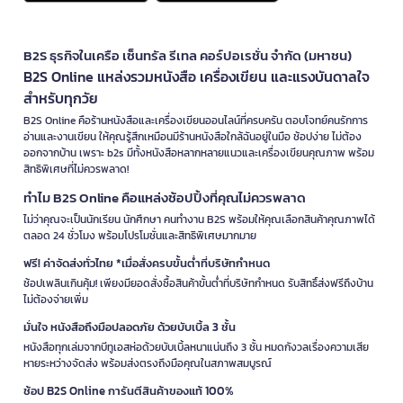
B2S ธุรกิจในเครือ เซ็นทรัล รีเทล คอร์ปอเรชั่น จำกัด (มหาชน)
B2S Online แหล่งรวมหนังสือ เครื่องเขียน และแรงบันดาลใจ
สำหรับทุกวัย
B2S Online คือร้านหนังสือและเครื่องเขียนออนไลน์ที่ครบครัน ตอบโจทย์คนรักการ
อ่านและงานเขียน ให้คุณรู้สึกเหมือนมีร้านหนังสือใกล้ฉันอยู่ในมือ ช้อปง่าย ไม่ต้อง
ออกจากบ้าน เพราะ b2s มีทั้งหนังสือหลากหลายแนวและเครื่องเขียนคุณภาพ พร้อม
สิทธิพิเศษที่ไม่ควรพลาด!
ทำไม B2S Online คือแหล่งช้อปปิ้งที่คุณไม่ควรพลาด
ไม่ว่าคุณจะเป็นนักเรียน นักศึกษา คนทำงาน B2S พร้อมให้คุณเลือกสินค้าคุณภาพได้
ตลอด 24 ชั่วโมง พร้อมโปรโมชั่นและสิทธิพิเศษมากมาย
ฟรี! ค่าจัดส่งทั่วไทย *เมื่อสั่งครบขั้นต่ำที่บริษัทกำหนด
ช้อปเพลินเกินคุ้ม! เพียงมียอดสั่งซื้อสินค้าขั้นต่ำที่บริษัทกำหนด รับสิทธิ์ส่งฟรีถึงบ้าน
ไม่ต้องจ่ายเพิ่ม
มั่นใจ หนังสือถึงมือปลอดภัย ด้วยบับเบิ้ล 3 ชั้น
หนังสือทุกเล่มจากบีทูเอสห่อด้วยบับเบิ้ลหนาแน่นถึง 3 ชั้น หมดกังวลเรื่องความเสีย
หายระหว่างจัดส่ง พร้อมส่งตรงถึงมือคุณในสภาพสมบูรณ์
ช้อป B2S Online การันตีสินค้าของแท้ 100%