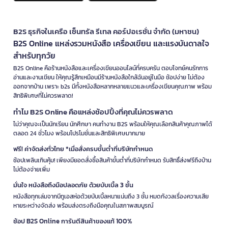
B2S ธุรกิจในเครือ เซ็นทรัล รีเทล คอร์ปอเรชั่น จำกัด (มหาชน)
B2S Online แหล่งรวมหนังสือ เครื่องเขียน และแรงบันดาลใจ
สำหรับทุกวัย
B2S Online คือร้านหนังสือและเครื่องเขียนออนไลน์ที่ครบครัน ตอบโจทย์คนรักการ
อ่านและงานเขียน ให้คุณรู้สึกเหมือนมีร้านหนังสือใกล้ฉันอยู่ในมือ ช้อปง่าย ไม่ต้อง
ออกจากบ้าน เพราะ b2s มีทั้งหนังสือหลากหลายแนวและเครื่องเขียนคุณภาพ พร้อม
สิทธิพิเศษที่ไม่ควรพลาด!
ทำไม B2S Online คือแหล่งช้อปปิ้งที่คุณไม่ควรพลาด
ไม่ว่าคุณจะเป็นนักเรียน นักศึกษา คนทำงาน B2S พร้อมให้คุณเลือกสินค้าคุณภาพได้
ตลอด 24 ชั่วโมง พร้อมโปรโมชั่นและสิทธิพิเศษมากมาย
ฟรี! ค่าจัดส่งทั่วไทย *เมื่อสั่งครบขั้นต่ำที่บริษัทกำหนด
ช้อปเพลินเกินคุ้ม! เพียงมียอดสั่งซื้อสินค้าขั้นต่ำที่บริษัทกำหนด รับสิทธิ์ส่งฟรีถึงบ้าน
ไม่ต้องจ่ายเพิ่ม
มั่นใจ หนังสือถึงมือปลอดภัย ด้วยบับเบิ้ล 3 ชั้น
หนังสือทุกเล่มจากบีทูเอสห่อด้วยบับเบิ้ลหนาแน่นถึง 3 ชั้น หมดกังวลเรื่องความเสีย
หายระหว่างจัดส่ง พร้อมส่งตรงถึงมือคุณในสภาพสมบูรณ์
ช้อป B2S Online การันตีสินค้าของแท้ 100%