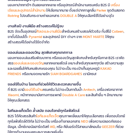
มองหาปากกาดีๆ ดินสอหลากหลาย หรืออุปกรณ์สำนักงานครบครัน B2S มี
เครื่อง
เขียนและอุปกรณ์สำนักงาน
ให้เลือกมากมาย ตั้งแต่ปากกาลูกลื่น
Parker
ชุดดินสอกด
Rotring
ไปจนถึงกระดาษถ่ายเอกสาร
DOUBLE A
ให้คุณเลือกใช้ได้อย่างจุใจ
งานศิลป์ งานฝีมือ สร้างสรรค์ไม่รู้จบ
B2S จัดเต็มอุปกรณ์
ศิลปะและงานฝีมือ
สำหรับคนสร้างสรรค์ตัวจริง ทั้งสีไม้
Colleen
,
ขาตั้งไม้บนโต๊ะ
Pyramid
และอุปกรณ์ DIY ต่างๆ จาก
MONT MARTE
ให้คุณ
สร้างสรรค์ได้อย่างไร้ขีดจำกัด
ของเล่นและของขวัญ สุดพิเศษทุกเทศกาล
มองหาของเล่นเสริมพัฒนาการ หรือของขวัญสุดพิเศษสำหรับทุกโอกาส B2S เราคัด
สรร
ของเล่นและของขวัญ
หลากหลายสไตล์ เหมาะสำหรับทุกเพศทุกวัย สร้างความสุข
และรอยยิ้มให้กับคนพิเศษของคุณ ไม่ว่าจะเป็น กระเป๋าเก็บอุณหภูมิ
KAKAO
FRIENDS
หรือเกมจดหมายรัก
SIAM BOARDGAMES
เรามีครบ!
ของใช้ในบ้าน ไอเทมที่ช่วยให้ชีวิตสะดวกสบายขึ้น
ที่ B2S เรามี
ของใช้ในบ้าน
ครบครัน ไม่ว่าจะเป็นกาต้มน้ำ
Anitech
, เครื่องฟอกอากาศ
Xiaomi
, หน้ากากอนามัยทางการแพทย์
Double A Care
และสินค้าอื่น ๆ อีกมากมาย
ให้คุณเลือกสรร
ไอทีและแก็ดเจ็ต ล้ำสมัย ตอบโจทย์ทุกไลฟ์สไตล์
B2S ได้คัดสรรสินค้า
ไอทีและแก็ดเจ็ต
คุณภาพเยี่ยมมาให้คุณเลือกสรร เพื่อตอบโจทย์
ทุกไลฟ์สไตล์ดิจิทัล ไม่ว่าจะเป็น เครื่องทำลายเอกสาร
NEO
เพื่อความปลอดภัยของ
ข้อมูล, เอ็กซ์เทอนัลฮาร์ดดิสก์
WD
, หรือ คีย์บอร์ดไร้สายเมาส์คอมโบ
GEEZER
ที่ช่วย
ให้การทำงานของคุณสะดวกสบายยิ่งขึ้น