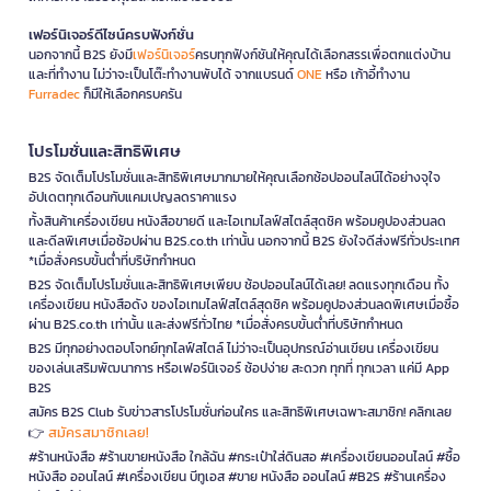
เฟอร์นิเจอร์ดีไซน์ครบฟังก์ชั่น
นอกจากนี้ B2S ยังมี
เฟอร์นิเจอร์
ครบทุกฟังก์ชันให้คุณได้เลือกสรรเพื่อตกแต่งบ้าน
และที่ทำงาน ไม่ว่าจะเป็นโต๊ะทำงานพับได้ จากแบรนด์
ONE
หรือ เก้าอี้ทำงาน
Furradec
ก็มีให้เลือกครบครัน
โปรโมชั่นและสิทธิพิเศษ
B2S จัดเต็มโปรโมชั่นและสิทธิพิเศษมากมายให้คุณเลือกช้อปออนไลน์ได้อย่างจุใจ
อัปเดตทุกเดือนกับแคมเปญลดราคาแรง
ทั้งสินค้าเครื่องเขียน หนังสือขายดี และไอเทมไลฟ์สไตล์สุดชิค พร้อมคูปองส่วนลด
และดีลพิเศษเมื่อช้อปผ่าน B2S.co.th เท่านั้น นอกจากนี้ B2S ยังใจดีส่งฟรีทั่วประเทศ
*เมื่อสั่งครบขั้นต่ำที่บริษัทกำหนด
B2S จัดเต็มโปรโมชั่นและสิทธิพิเศษเพียบ ช้อปออนไลน์ได้เลย! ลดแรงทุกเดือน ทั้ง
เครื่องเขียน หนังสือดัง ของไอเทมไลฟ์สไตล์สุดชิค พร้อมคูปองส่วนลดพิเศษเมื่อซื้อ
ผ่าน B2S.co.th เท่านั้น และส่งฟรีทั่วไทย *เมื่อสั่งครบขั้นต่ำที่บริษัทกำหนด
B2S มีทุกอย่างตอบโจทย์ทุกไลฟ์สไตล์ ไม่ว่าจะเป็นอุปกรณ์อ่านเขียน เครื่องเขียน
ของเล่นเสริมพัฒนาการ หรือเฟอร์นิเจอร์ ช้อปง่าย สะดวก ทุกที่ ทุกเวลา แค่มี App
B2S
สมัคร B2S Club รับข่าวสารโปรโมชั่นก่อนใคร และสิทธิพิเศษเฉพาะสมาชิก! คลิกเลย
สมัครสมาชิกเลย!
👉
#ร้านหนังสือ #ร้านขายหนังสือ ใกล้ฉัน #กระเป๋าใส่ดินสอ #เครื่องเขียนออนไลน์ #ซื้อ
หนังสือ ออนไลน์ #เครื่องเขียน บีทูเอส #ขาย หนังสือ ออนไลน์ #B2S #ร้านเครื่อง