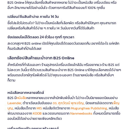
B2S Online ให้คุณเลือกซื้อสินค้าหลากหลาย ไม่ว่าจะเป็นหนังสือ เครื่องเขียน หรือ
อื่นๆ อีกมากมายได้อย่างมั่นใจ ด้วยการการันตีสินค้าของแท้ 100% ทุกชิ้น
เปลี่ยน/คืนสินค้าง่าย ภายใน 14 วัน
ซื้อไปแล้วไม่ตรงใจ? ไม่ว่าจะเป็นหนังสือที่เลือกผิด หรือสินค้ามีปัญหา คุณสามารถ
เปลี่ยนหรือคืนสินค้าได้ง่าย ๆ ภายใน 14 วันนับจากวันที่ได้รับสินค้า
ช้อปออนไลน์ได้ตลอด 24 ชั่วโมง ทุกที่ ทุกเวลา
สะดวกสุดๆ! B2S online เปิดให้คุณช้อปได้ตลอดวันตลอดคืน อยากได้อะไร แค่คลิก
ก็รอรับสินค้าที่บ้านได้เลย!
เลือกช้อปสินค้าแนะนำจาก B2S Online
สำหรับใครที่กำลังมองหา ร้านอุปกรณ์เครื่องเขียนใกล้ฉัน หรืออยากแวะร้าน B2S แต่
ไม่สะดวก วันนี้เราได้รวบรวมสินค้าแนะนำจาก B2S Online มาให้คุณเลือกสรรได้ง่ายๆ
พร้อมตอบโจทย์ทุกไลฟ์สไตล์ ไม่ว่าคุณจะมองหา ร้านขายหนังสือ หรือสินค้าอื่นๆ
ก็ตาม
หนังสือหลากหลายสไตล์
B2S มี
หนังสือ
หลากหลายแนวจากสำนักพิมพ์ชั้นนำ ไม่ว่าจะเป็นนิยายยอดนิยมอย่าง
Lavender
, ตำราเรียนเข้มข้นของ
ดร. ศุภวัฒน์ พุกเจริญ
, นิตยสารอัปเดตจาก
เพ็ญ
บุญ
, หนังสือเด็กจาก
MIS
หนังสือจิตวิทยาจาก
Mugunghwa Publishing
, หนังสือ
พัฒนาตนเองจาก
KOOB
และวรรณกรรมจาก
Nanmeebooks
ทั้งหมดนี้สามารถซื้อ
ออนไลน์ได้อย่างง่ายดายเพียงคลิกเดียว
เครื่องเขียนคู่ใจ ทุกการสร้างสรรค์