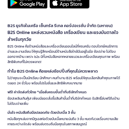
B2S ธุรกิจในเครือ เซ็นทรัล รีเทล คอร์ปอเรชั่น จำกัด (มหาชน)
B2S Online แหล่งรวมหนังสือ เครื่องเขียน และแรงบันดาลใจ
สำหรับทุกวัย
B2S Online คือร้านหนังสือและเครื่องเขียนออนไลน์ที่ครบครัน ตอบโจทย์คนรักการ
อ่านและงานเขียน ให้คุณรู้สึกเหมือนมีร้านหนังสือใกล้ฉันอยู่ในมือ ช้อปง่าย ไม่ต้อง
ออกจากบ้าน เพราะ b2s มีทั้งหนังสือหลากหลายแนวและเครื่องเขียนคุณภาพ พร้อม
สิทธิพิเศษที่ไม่ควรพลาด!
ทำไม B2S Online คือแหล่งช้อปปิ้งที่คุณไม่ควรพลาด
ไม่ว่าคุณจะเป็นนักเรียน นักศึกษา คนทำงาน B2S พร้อมให้คุณเลือกสินค้าคุณภาพได้
ตลอด 24 ชั่วโมง พร้อมโปรโมชั่นและสิทธิพิเศษมากมาย
ฟรี! ค่าจัดส่งทั่วไทย *เมื่อสั่งครบขั้นต่ำที่บริษัทกำหนด
ช้อปเพลินเกินคุ้ม! เพียงมียอดสั่งซื้อสินค้าขั้นต่ำที่บริษัทกำหนด รับสิทธิ์ส่งฟรีถึงบ้าน
ไม่ต้องจ่ายเพิ่ม
มั่นใจ หนังสือถึงมือปลอดภัย ด้วยบับเบิ้ล 3 ชั้น
หนังสือทุกเล่มจากบีทูเอสห่อด้วยบับเบิ้ลหนาแน่นถึง 3 ชั้น หมดกังวลเรื่องความเสีย
หายระหว่างจัดส่ง พร้อมส่งตรงถึงมือคุณในสภาพสมบูรณ์