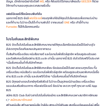
ข้อมูล, เอ็กซ์เทอนัลฮาร์ดดิสก์
WD
, หรือ คีย์บอร์ดไร้สายเมาส์คอมโบ
GEEZER
ที่ช่วย
ให้การทำงานของคุณสะดวกสบายยิ่งขึ้น
เฟอร์นิเจอร์ดีไซน์ครบฟังก์ชั่น
นอกจากนี้ B2S ยังมี
เฟอร์นิเจอร์
ครบทุกฟังก์ชันให้คุณได้เลือกสรรเพื่อตกแต่งบ้าน
และที่ทำงาน ไม่ว่าจะเป็นโต๊ะทำงานพับได้ จากแบรนด์
ONE
หรือ เก้าอี้ทำงาน
Furradec
ก็มีให้เลือกครบครัน
โปรโมชั่นและสิทธิพิเศษ
B2S จัดเต็มโปรโมชั่นและสิทธิพิเศษมากมายให้คุณเลือกช้อปออนไลน์ได้อย่างจุใจ
อัปเดตทุกเดือนกับแคมเปญลดราคาแรง
ทั้งสินค้าเครื่องเขียน หนังสือขายดี และไอเทมไลฟ์สไตล์สุดชิค พร้อมคูปองส่วนลด
และดีลพิเศษเมื่อช้อปผ่าน B2S.co.th เท่านั้น นอกจากนี้ B2S ยังใจดีส่งฟรีทั่วประเทศ
*เมื่อสั่งครบขั้นต่ำที่บริษัทกำหนด
B2S จัดเต็มโปรโมชั่นและสิทธิพิเศษเพียบ ช้อปออนไลน์ได้เลย! ลดแรงทุกเดือน ทั้ง
เครื่องเขียน หนังสือดัง ของไอเทมไลฟ์สไตล์สุดชิค พร้อมคูปองส่วนลดพิเศษเมื่อซื้อ
ผ่าน B2S.co.th เท่านั้น และส่งฟรีทั่วไทย *เมื่อสั่งครบขั้นต่ำที่บริษัทกำหนด
B2S มีทุกอย่างตอบโจทย์ทุกไลฟ์สไตล์ ไม่ว่าจะเป็นอุปกรณ์อ่านเขียน เครื่องเขียน
ของเล่นเสริมพัฒนาการ หรือเฟอร์นิเจอร์ ช้อปง่าย สะดวก ทุกที่ ทุกเวลา แค่มี App
B2S
สมัคร B2S Club รับข่าวสารโปรโมชั่นก่อนใคร และสิทธิพิเศษเฉพาะสมาชิก! คลิกเลย
สมัครสมาชิกเลย!
👉
#ร้านหนังสือ #ร้านขายหนังสือ ใกล้ฉัน #กระเป๋าใส่ดินสอ #เครื่องเขียนออนไลน์ #ซื้อ