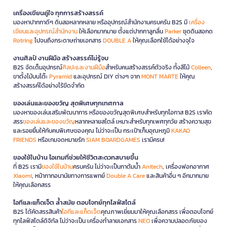
เครื่องเขียนคู่ใจ ทุกการสร้างสรรค์
มองหาปากกาดีๆ ดินสอหลากหลาย หรืออุปกรณ์สำนักงานครบครัน B2S มี
เครื่อง
เขียนและอุปกรณ์สำนักงาน
ให้เลือกมากมาย ตั้งแต่ปากกาลูกลื่น
Parker
ชุดดินสอกด
Rotring
ไปจนถึงกระดาษถ่ายเอกสาร
DOUBLE A
ให้คุณเลือกใช้ได้อย่างจุใจ
งานศิลป์ งานฝีมือ สร้างสรรค์ไม่รู้จบ
B2S จัดเต็มอุปกรณ์
ศิลปะและงานฝีมือ
สำหรับคนสร้างสรรค์ตัวจริง ทั้งสีไม้
Colleen
,
ขาตั้งไม้บนโต๊ะ
Pyramid
และอุปกรณ์ DIY ต่างๆ จาก
MONT MARTE
ให้คุณ
สร้างสรรค์ได้อย่างไร้ขีดจำกัด
ของเล่นและของขวัญ สุดพิเศษทุกเทศกาล
มองหาของเล่นเสริมพัฒนาการ หรือของขวัญสุดพิเศษสำหรับทุกโอกาส B2S เราคัด
สรร
ของเล่นและของขวัญ
หลากหลายสไตล์ เหมาะสำหรับทุกเพศทุกวัย สร้างความสุข
และรอยยิ้มให้กับคนพิเศษของคุณ ไม่ว่าจะเป็น กระเป๋าเก็บอุณหภูมิ
KAKAO
FRIENDS
หรือเกมจดหมายรัก
SIAM BOARDGAMES
เรามีครบ!
ของใช้ในบ้าน ไอเทมที่ช่วยให้ชีวิตสะดวกสบายขึ้น
ที่ B2S เรามี
ของใช้ในบ้าน
ครบครัน ไม่ว่าจะเป็นกาต้มน้ำ
Anitech
, เครื่องฟอกอากาศ
Xiaomi
, หน้ากากอนามัยทางการแพทย์
Double A Care
และสินค้าอื่น ๆ อีกมากมาย
ให้คุณเลือกสรร
ไอทีและแก็ดเจ็ต ล้ำสมัย ตอบโจทย์ทุกไลฟ์สไตล์
B2S ได้คัดสรรสินค้า
ไอทีและแก็ดเจ็ต
คุณภาพเยี่ยมมาให้คุณเลือกสรร เพื่อตอบโจทย์
ทุกไลฟ์สไตล์ดิจิทัล ไม่ว่าจะเป็น เครื่องทำลายเอกสาร
NEO
เพื่อความปลอดภัยของ