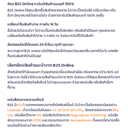
ช้อป B2S Online การันตีสินค้าของแท้ 100%
B2S Online ให้คุณเลือกซื้อสินค้าหลากหลาย ไม่ว่าจะเป็นหนังสือ เครื่องเขียน หรือ
อื่นๆ อีกมากมายได้อย่างมั่นใจ ด้วยการการันตีสินค้าของแท้ 100% ทุกชิ้น
เปลี่ยน/คืนสินค้าง่าย ภายใน 14 วัน
ซื้อไปแล้วไม่ตรงใจ? ไม่ว่าจะเป็นหนังสือที่เลือกผิด หรือสินค้ามีปัญหา คุณสามารถ
เปลี่ยนหรือคืนสินค้าได้ง่าย ๆ ภายใน 14 วันนับจากวันที่ได้รับสินค้า
ช้อปออนไลน์ได้ตลอด 24 ชั่วโมง ทุกที่ ทุกเวลา
สะดวกสุดๆ! B2S online เปิดให้คุณช้อปได้ตลอดวันตลอดคืน อยากได้อะไร แค่คลิก
ก็รอรับสินค้าที่บ้านได้เลย!
เลือกช้อปสินค้าแนะนำจาก B2S Online
สำหรับใครที่กำลังมองหา ร้านอุปกรณ์เครื่องเขียนใกล้ฉัน หรืออยากแวะร้าน B2S แต่
ไม่สะดวก วันนี้เราได้รวบรวมสินค้าแนะนำจาก B2S Online มาให้คุณเลือกสรรได้ง่ายๆ
พร้อมตอบโจทย์ทุกไลฟ์สไตล์ ไม่ว่าคุณจะมองหา ร้านขายหนังสือ หรือสินค้าอื่นๆ
ก็ตาม
หนังสือหลากหลายสไตล์
B2S มี
หนังสือ
หลากหลายแนวจากสำนักพิมพ์ชั้นนำ ไม่ว่าจะเป็นนิยายยอดนิยมอย่าง
Lavender
, ตำราเรียนเข้มข้นของ
ดร. ศุภวัฒน์ พุกเจริญ
, นิตยสารอัปเดตจาก
เพ็ญ
บุญ
, หนังสือเด็กจาก
MIS
หนังสือจิตวิทยาจาก
Mugunghwa Publishing
, หนังสือ
พัฒนาตนเองจาก
KOOB
และวรรณกรรมจาก
Nanmeebooks
ทั้งหมดนี้สามารถซื้อ
ออนไลน์ได้อย่างง่ายดายเพียงคลิกเดียว