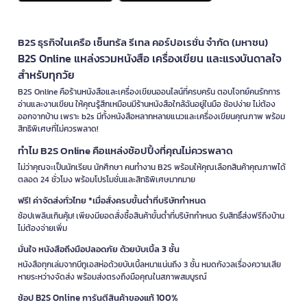
B2S ธุรกิจในเครือ เซ็นทรัล รีเทล คอร์ปอเรชั่น จำกัด (มหาชน)
B2S Online แหล่งรวมหนังสือ เครื่องเขียน และแรงบันดาลใจ
สำหรับทุกวัย
B2S Online คือร้านหนังสือและเครื่องเขียนออนไลน์ที่ครบครัน ตอบโจทย์คนรักการ
อ่านและงานเขียน ให้คุณรู้สึกเหมือนมีร้านหนังสือใกล้ฉันอยู่ในมือ ช้อปง่าย ไม่ต้อง
ออกจากบ้าน เพราะ b2s มีทั้งหนังสือหลากหลายแนวและเครื่องเขียนคุณภาพ พร้อม
สิทธิพิเศษที่ไม่ควรพลาด!
ทำไม B2S Online คือแหล่งช้อปปิ้งที่คุณไม่ควรพลาด
ไม่ว่าคุณจะเป็นนักเรียน นักศึกษา คนทำงาน B2S พร้อมให้คุณเลือกสินค้าคุณภาพได้
ตลอด 24 ชั่วโมง พร้อมโปรโมชั่นและสิทธิพิเศษมากมาย
ฟรี! ค่าจัดส่งทั่วไทย *เมื่อสั่งครบขั้นต่ำที่บริษัทกำหนด
ช้อปเพลินเกินคุ้ม! เพียงมียอดสั่งซื้อสินค้าขั้นต่ำที่บริษัทกำหนด รับสิทธิ์ส่งฟรีถึงบ้าน
ไม่ต้องจ่ายเพิ่ม
มั่นใจ หนังสือถึงมือปลอดภัย ด้วยบับเบิ้ล 3 ชั้น
หนังสือทุกเล่มจากบีทูเอสห่อด้วยบับเบิ้ลหนาแน่นถึง 3 ชั้น หมดกังวลเรื่องความเสีย
หายระหว่างจัดส่ง พร้อมส่งตรงถึงมือคุณในสภาพสมบูรณ์
ช้อป B2S Online การันตีสินค้าของแท้ 100%