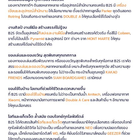
มองหาปากกาดีๆ ดินสอหลากหลาย หรืออุปกรณ์สำนักงานครบครัน B2S มี
เครื่อง
เขียนและอุปกรณ์สำนักงาน
ให้เลือกมากมาย ตั้งแต่ปากกาลูกลื่น
Parker
ชุดดินสอกด
Rotring
ไปจนถึงกระดาษถ่ายเอกสาร
DOUBLE A
ให้คุณเลือกใช้ได้อย่างจุใจ
งานศิลป์ งานฝีมือ สร้างสรรค์ไม่รู้จบ
B2S จัดเต็มอุปกรณ์
ศิลปะและงานฝีมือ
สำหรับคนสร้างสรรค์ตัวจริง ทั้งสีไม้
Colleen
,
ขาตั้งไม้บนโต๊ะ
Pyramid
และอุปกรณ์ DIY ต่างๆ จาก
MONT MARTE
ให้คุณ
สร้างสรรค์ได้อย่างไร้ขีดจำกัด
ของเล่นและของขวัญ สุดพิเศษทุกเทศกาล
มองหาของเล่นเสริมพัฒนาการ หรือของขวัญสุดพิเศษสำหรับทุกโอกาส B2S เราคัด
สรร
ของเล่นและของขวัญ
หลากหลายสไตล์ เหมาะสำหรับทุกเพศทุกวัย สร้างความสุข
และรอยยิ้มให้กับคนพิเศษของคุณ ไม่ว่าจะเป็น กระเป๋าเก็บอุณหภูมิ
KAKAO
FRIENDS
หรือเกมจดหมายรัก
SIAM BOARDGAMES
เรามีครบ!
ของใช้ในบ้าน ไอเทมที่ช่วยให้ชีวิตสะดวกสบายขึ้น
ที่ B2S เรามี
ของใช้ในบ้าน
ครบครัน ไม่ว่าจะเป็นกาต้มน้ำ
Anitech
, เครื่องฟอกอากาศ
Xiaomi
, หน้ากากอนามัยทางการแพทย์
Double A Care
และสินค้าอื่น ๆ อีกมากมาย
ให้คุณเลือกสรร
ไอทีและแก็ดเจ็ต ล้ำสมัย ตอบโจทย์ทุกไลฟ์สไตล์
B2S ได้คัดสรรสินค้า
ไอทีและแก็ดเจ็ต
คุณภาพเยี่ยมมาให้คุณเลือกสรร เพื่อตอบโจทย์
ทุกไลฟ์สไตล์ดิจิทัล ไม่ว่าจะเป็น เครื่องทำลายเอกสาร
NEO
เพื่อความปลอดภัยของ
ข้อมูล, เอ็กซ์เทอนัลฮาร์ดดิสก์
WD
, หรือ คีย์บอร์ดไร้สายเมาส์คอมโบ
GEEZER
ที่ช่วย
ให้การทำงานของคุณสะดวกสบายยิ่งขึ้น