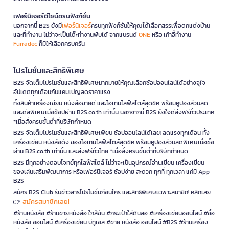
เฟอร์นิเจอร์ดีไซน์ครบฟังก์ชั่น
นอกจากนี้ B2S ยังมี
เฟอร์นิเจอร์
ครบทุกฟังก์ชันให้คุณได้เลือกสรรเพื่อตกแต่งบ้าน
และที่ทำงาน ไม่ว่าจะเป็นโต๊ะทำงานพับได้ จากแบรนด์
ONE
หรือ เก้าอี้ทำงาน
Furradec
ก็มีให้เลือกครบครัน
โปรโมชั่นและสิทธิพิเศษ
B2S จัดเต็มโปรโมชั่นและสิทธิพิเศษมากมายให้คุณเลือกช้อปออนไลน์ได้อย่างจุใจ
อัปเดตทุกเดือนกับแคมเปญลดราคาแรง
ทั้งสินค้าเครื่องเขียน หนังสือขายดี และไอเทมไลฟ์สไตล์สุดชิค พร้อมคูปองส่วนลด
และดีลพิเศษเมื่อช้อปผ่าน B2S.co.th เท่านั้น นอกจากนี้ B2S ยังใจดีส่งฟรีทั่วประเทศ
*เมื่อสั่งครบขั้นต่ำที่บริษัทกำหนด
B2S จัดเต็มโปรโมชั่นและสิทธิพิเศษเพียบ ช้อปออนไลน์ได้เลย! ลดแรงทุกเดือน ทั้ง
เครื่องเขียน หนังสือดัง ของไอเทมไลฟ์สไตล์สุดชิค พร้อมคูปองส่วนลดพิเศษเมื่อซื้อ
ผ่าน B2S.co.th เท่านั้น และส่งฟรีทั่วไทย *เมื่อสั่งครบขั้นต่ำที่บริษัทกำหนด
B2S มีทุกอย่างตอบโจทย์ทุกไลฟ์สไตล์ ไม่ว่าจะเป็นอุปกรณ์อ่านเขียน เครื่องเขียน
ของเล่นเสริมพัฒนาการ หรือเฟอร์นิเจอร์ ช้อปง่าย สะดวก ทุกที่ ทุกเวลา แค่มี App
B2S
สมัคร B2S Club รับข่าวสารโปรโมชั่นก่อนใคร และสิทธิพิเศษเฉพาะสมาชิก! คลิกเลย
สมัครสมาชิกเลย!
👉
#ร้านหนังสือ #ร้านขายหนังสือ ใกล้ฉัน #กระเป๋าใส่ดินสอ #เครื่องเขียนออนไลน์ #ซื้อ
หนังสือ ออนไลน์ #เครื่องเขียน บีทูเอส #ขาย หนังสือ ออนไลน์ #B2S #ร้านเครื่อง