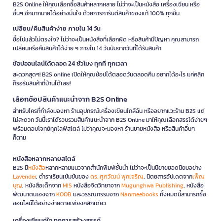
B2S Online ให้คุณเลือกซื้อสินค้าหลากหลาย ไม่ว่าจะเป็นหนังสือ เครื่องเขียน หรือ
อื่นๆ อีกมากมายได้อย่างมั่นใจ ด้วยการการันตีสินค้าของแท้ 100% ทุกชิ้น
เปลี่ยน/คืนสินค้าง่าย ภายใน 14 วัน
ซื้อไปแล้วไม่ตรงใจ? ไม่ว่าจะเป็นหนังสือที่เลือกผิด หรือสินค้ามีปัญหา คุณสามารถ
เปลี่ยนหรือคืนสินค้าได้ง่าย ๆ ภายใน 14 วันนับจากวันที่ได้รับสินค้า
ช้อปออนไลน์ได้ตลอด 24 ชั่วโมง ทุกที่ ทุกเวลา
สะดวกสุดๆ! B2S online เปิดให้คุณช้อปได้ตลอดวันตลอดคืน อยากได้อะไร แค่คลิก
ก็รอรับสินค้าที่บ้านได้เลย!
เลือกช้อปสินค้าแนะนำจาก B2S Online
สำหรับใครที่กำลังมองหา ร้านอุปกรณ์เครื่องเขียนใกล้ฉัน หรืออยากแวะร้าน B2S แต่
ไม่สะดวก วันนี้เราได้รวบรวมสินค้าแนะนำจาก B2S Online มาให้คุณเลือกสรรได้ง่ายๆ
พร้อมตอบโจทย์ทุกไลฟ์สไตล์ ไม่ว่าคุณจะมองหา ร้านขายหนังสือ หรือสินค้าอื่นๆ
ก็ตาม
หนังสือหลากหลายสไตล์
B2S มี
หนังสือ
หลากหลายแนวจากสำนักพิมพ์ชั้นนำ ไม่ว่าจะเป็นนิยายยอดนิยมอย่าง
Lavender
, ตำราเรียนเข้มข้นของ
ดร. ศุภวัฒน์ พุกเจริญ
, นิตยสารอัปเดตจาก
เพ็ญ
บุญ
, หนังสือเด็กจาก
MIS
หนังสือจิตวิทยาจาก
Mugunghwa Publishing
, หนังสือ
พัฒนาตนเองจาก
KOOB
และวรรณกรรมจาก
Nanmeebooks
ทั้งหมดนี้สามารถซื้อ
ออนไลน์ได้อย่างง่ายดายเพียงคลิกเดียว
เครื่องเขียนคู่ใจ ทุกการสร้างสรรค์